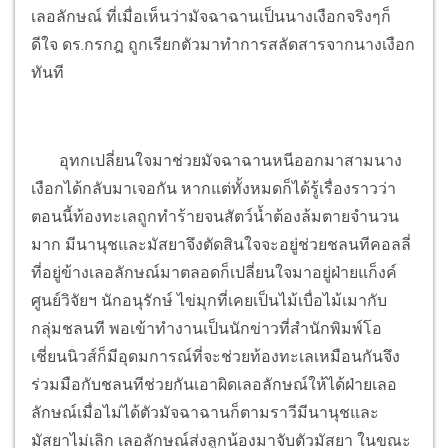
เลอลักษณ์ ที่เมื่อเห็นว่ามัจฉาฉานเป็นนางเงือกจริงๆก็
ดีใจ ดร.กรกฎ ถูกเรียกตัวมาทำการสลัดสารจากนางเงือก
ทันที
อุทกเปลี่ยนใจมาช่วยมัจฉาฉานหนีออกมาสามนาง
เงือกได้กลับมาเจอกัน หากแต่ทั้งหมดก็ได้รู้เรื่องราวว่า
ตอนนี้ท้องทะเลถูกทำร้ายจนสัตว์น้ำต้องล้มตายจำนวน
มาก มีนานุชและมัสยาจึงตัดสินใจจะอยู่ช่วยชลนทีคอลลี่
ที่อยู่ข้างเลอลักษณ์มาตลอดก็เปลี่ยนใจมาอยู่ฝ่ายแก็งค์
ศูนย์วิจัยฯ นักอนุรักษ์ ไข่มุกที่เคยเป็นไม้เบื่อไม้เมากับ
กลุ่มชลนที พอเข้าทำงานเป็นนักข่าวที่สำนักพิมพ์โอ
เชี่ยนนิวส์ก็มีอุดมการณ์ที่จะช่วยท้องทะเลเหมือนกันจึง
ร่วมมือกับชลนทีช่วยกันเอาผิดเลอลักษณ์ให้ได้ฝ่ายเลอ
ลักษณ์เมื่อไม่ได้ตัวมัจฉาฉานก็ตามราวีมีนานุชและ
มัสยาไม่เลิก เลอลักษณ์ส่งลูกน้องมาจับตัวมัสยา ในขณะ