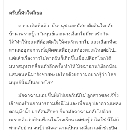
ครีบนี้หัวใจมีเธอ
ความเดิมที่แล้ว...มีนานุช และมัสยาตัดสินใจกลับ
บ้าน เพราะรู้ว่า “มนุษย์และนางเงือกไม่มีทางรักกัน
ได้”ทำให้ชลนทีต้องตัดใจให้คนรักจากไป และเลือกที่จะ
สานต่ออุดมการณ์อุทิศตนเพื่อดูแลท้องทะเลไทยต่อไป...
แต่แล้วเรื่องราวไม่คาดฝันก็เกิดขึ้นเมื่อเปลือกโลกใต้
มหาสมุทรเคลื่อนตัวอีกครั้ง ทำให้“มัจฉาฉาน”เงือกน้อย
แสนซนหนีมายังชายทะเลไทยด้วยความอยากรู้ว่า โลก
มนุษย์นั้นเป็นอย่างไร?
มัจฉาฉานแอบขึ้นฝั่งไปเจอกับนีโม่ ลูกสาวของเจ๊กั้ง
เจ้าของร้านอาหารตามสั่งนีโม่และเพื่อนๆ ปลาดาว,แพลง
ตอน,ม้าน้ำ มาทัศนศึกษา ก็พามัจฉาฉานกลับไปด้วย
เพราะคิดว่าเป็นเพื่อนในโรงเรียน แต่พอรู้ว่าไม่ใช่ นีโม่ก็
พากลับบ้าน จนรู้ว่ามัจฉาฉานเป็นนางเงือก แต่ก็ช่วยปิด