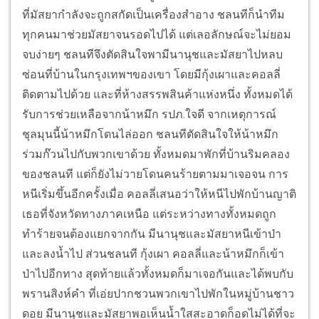
ที่มัสยากำลังจะถูกสกัดเป็นเครื่องสำอาง ชลนทีก็นำทีม
ทุกคนมาช่วยมัสยาจนรอดไปได้ แต่เลอลักษณ์จะไม่ยอม
จบง่ายๆ ชลนทีจึงตัดสินใจพามีนานุชและมัสยาไปหลบ
ซ่อนที่บ้านในกรุงเทพฯของเขา โดยมีกุ้งเผาและคอลลี่
ติดตามไปด้วย และที่ห้างสรรพสินค้าแห่งหนึ่ง ทั้งหมดได้
รับการช่วยเหลือจากน้าหมึก รปภ.ใจดี จากเหตุการณ์
ชุลมุนนี้น้าหมึกโดนไล่ออก ชลนทีตัดสินใจให้น้าหมึก
ร่วมก๊วนไปกับพวกเขาด้วย ทั้งหมดมาพักที่บ้านริมคลอง
ของชลนที แต่ก็ยังไม่วายโดนคนร้ายตามมาเจอจน การ
หนีเริ่มขึ้นอีกครั้งเมื่อ คอลลี่เสนอว่าให้หนีไปพักบ้านญาติ
เธอที่จังหวัดทางภาคเหนือ แต่ระหว่างทางทั้งหมดถูก
ทำร้ายจนต้องแยกจากกัน มีนานุชและมัสยาหนีเข้าป่า
และลงน้ำไป ส่วนชลนที กุ้งเผา คอลลี่และน้าหมึกก็เข้า
ป่าไปอีกทาง สุดท้ายแล้วทั้งหมดก็มาเจอกันและได้พบกับ
พรานสิงห์คำ ที่เอ่ยปากชวนพวกเขาไปพักในหมู่บ้านชาว
ดอย มีนานุชและมัสยาพอเห็นน้ำใสสะอาดก็อดไม่ได้ที่จะ