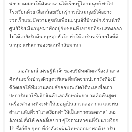
พยายามสอนให้มัจฉาฉานได้เรียนรู้โลกมนุษย์ พาไป
โรงเรียนด้วย เงือกน้อยเรียนรู้การเป็นมนุษย์ได้อย่าง
รวดเร็วและมีความสุขกับเพื่อนมนุษย์ที่บ้านพักเจ้าหน้าที่
ศูนย์วิจัย มีนานุชมาพักอยู่กับชลนที เขาอดที่จะแสดงออก
ไม่ได้ว่ายังรักมีนานุชสุดหัวใจ ทำให้วารินทร์น้อยใจที่มี
นานุช แฟนเก่าของชลนทีกลับมาหา
เลอลักษณ์ เศรษฐีนี เจ้าของบริษัทผลิตเครื่องสำอาง
คิดค้นเซรั่มบำรุงผิวสูตรพิเศษที่สกัดจากปะการังที่ยังมี
ชีวิตเธอให้ทีมงานคอยลักลอบระเบิดใต้ทะเลเพื่อเอา
ปะการังมาใช้ผลิตสินค้าเลอลักษณ์พยายามคิดค้นสูตร
เครื่องสำอางที่จะทำให้เธอดูเป็นสาวตลอดกาล และพบ
ตำนานลับที่ว่า“นางเงือกทำให้เป็นสาวตลอดกาล” เลอ
ลักษณ์ สั่งให้ คอลลี่เลขาฯ คู่ใจตามหาคนที่จับนางเงือก
ได้ ซึ่งก็คือ อุทก ที่กำลังจะพ้นโทษออกมาพอดี เขารับ