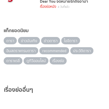
Dear You จดหมายรักถึงอาม่า
เรื่องย่อหนัง
4 วันที่แล้ว
แท็กยอดนิยม
ดารา
ข่าวบันเทิง
ข่าวดารา
ไอจีดารา
อินสตราแกรมดารา
recommended
ประวัติดารา
ดาราเดลี่
ดูทีวีออนไลน์
เรื่องย่อ
เรื่องย่ออื่นๆ