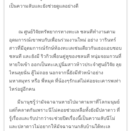
เป็นความลับและยังช่วยดูแลอย่างดี
ณ ศูนย์วิจัยทรัพยากรทางทะเล ชลนทีทำงานตาม
อุดมการณ์เขาพบกับเพื่อนร่วมงานใหม่ อย่าง วารินทร์
สาวที่มีอุดมการณ์รักษ์ท้องทะเลเช่นเดียวกันเธอแอบชอบ
ชลนที และยังมี ริวกิวเพื่อนคู่หูของชลนที หนุ่มจอมกวนที่
หายใจเข้า ออกเป็นทะเล,ปูนิ่มสาวห้าวประจำศูนย์วิจัย ลุย
ไหนลุยนั่น สู้ไม่ถอย นอกจากนี้ยังมีหัวหน้าอย่าง
มหาสมุทร หรือ พี่หมุด ที่น้องๆรักแต่ไม่ค่อยจะเคารพเท่า
ไหร่อยู่อีกคน
มีนานุชรู้ว่ามัจฉาฉานหายไปมาตามหาที่โลกมนุษย์
แต่ก็คลาดกันเพราะนีโม่คอยช่วยเหลือทั้งยังมีปลาดาว ที่
รู้เรื่องและรับปากว่าจะช่วยปิดเรื่องนี้เป็นความลับนีโม่
และปลาดาวไม่อยากให้มัจฉาฉานกลับบ้านใต้ทะเล