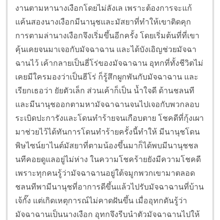
งานตามหานางเงือกโดยไม่ลังเล เพราะต้องการจะแก้
แค้นสองนางเงือกมีนานุชและมัสยาที่ทำให้เขาติดคุก
การตามล่านางเงือกจึงเริ่มขึ้นอีกครั้ง โดยเริ่มต้นที่ที่เขา
คุ้นเคยจนมาเจอกับมัจฉาฉาน และได้บังเอิญช่วยมัจฉา
ฉานไว้ เค้ากลายเป็นฮี่โร่ของมัจฉาฉาน อุทกที่ทั้งชีวิตไม่
เคยมีใครมองว่าเป็นฮีโร่ ก็รู้สึกผูกพันกับมัจฉาฉาน และ
เรียกเธอว่า ยัยตัวเล็ก ส่วนเค้าก็เป็น น้ำใจดี ด้านชลนที
และมีนานุชออกตามหามัจฉาฉานจนไปเจอกับพวกลอบ
ระเบิดปะการังและโดนทำร้ายจนเกือบตาย โชคดีที่กุ้งเผา
มาช่วยไว้ได้ทันการโดนทำร้ายครั้งนี้ทำให้ มีนานุชโดน
พิษไซน์ยาไนต์มัสยาที่ตามน้องขึ้นมาก็ได้พบมีนานุชชล
นทีคอยดูแลอยู่ไม่ห่าง ในความโชคร้ายยังมีความโชคดี
เพราะทุกคนรู้ว่ามัจฉาฉานอยู่ใต้จมูกพวกเขามาตลอด
ชลนทีพามีนานุชที่อาการดีขึ้นแล้วไปรับมัจฉาฉานที่บ้าน
เจ้กั๊ง แต่เกิดเหตุการณ์ไม่คาดฝันขึ้น เมื่ออุทกดันรู้ว่า
มัจฉาฉานเป็นนางเงือก อุทกจึงรีบนำตัวมัจฉาฉานไปให้