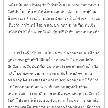
ลงไปเล่น ขณะที่ทั้งคู่กำลังว่ายน้ำ แมะ ภรรยาของพราน
สิงห์คำก็มาเห็น ทำให้ทั้งหมดถูกขับไล่ออกจากหมู่บ้าน
ด้วยความกลัวว่ามีนานุชและมัสยาจะเป็นปีศาจร้าย ขณะ
เดียวกัน วารินทร์ ไข่มุก และบก. ก็ตามมาพร้อมกับเจ้า
หน้าที่ป่าไม้ ทั้งหมดกลับคืนสู่ศูนย์วิจัยด้วยความปลอดภัย
แต่เรื่องก็ยังไม่จบแค่นั้น เพราะมัจฉาฉานและเพื่อนๆ
ถูกดร.กรกฎจับตัวไปอีกครั้ง อุทกตัดสินใจแน่วแน่เมื่อ
นึกถึงความสัมพันธ์ที่ผ่านมาระหว่างเขากับยัยตัวเล็ก จึง
กลับไปช่วยเด็กๆออกมา แต่เขากลับไม่พบมัจฉาฉาน
ดร.กรกฎคิดทรยศเลอลักษณ์ จับตัวมัจฉาฉานไปไว้ที่บ้าน
แต่มัจฉาฉานหนีออกมาได้และมาพบอุทกในที่สุด
เหตุการณ์กำลังจะคลี่คลาย แต่มีนานุชกลับถูกเลอลักษณ์
จับตัวไปขณะที่เข้าไปช่วยมัจฉาฉานโดยความช่วยเหลือ
ของสายชลที่แปรพรรคเป็นพวกเลอลักษณ์เพราะต้องการ