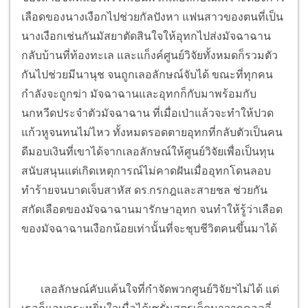
เลือดของนางเงือกไปช่วยกัลปังหา แฟนสาวของตนที่เป็น
นางเงือกเช่นกันมัสยาตัดสินใจให้อุทกไปส่งมัจฉาฉาน
กลับบ้านที่ท้องทะเล และแก็งค์ศูนย์วิจัยทั้งหมดก็รวมตัว
กันไปช่วยมีนานุช จนถูกเลอลักษณ์จับได้ ขณะที่ทุกคน
กำลังจะถูกฆ่า มัจฉาฉานและอุทกก็กับมาพร้อมกับ
นกหวีดประจำตัวมัจฉาฉาน ที่เมื่อเป่าแล้วจะทำให้ปวด
แก้วหูจนทนไม่ไหว ทั้งหมดรอดตายอุทกที่กลับตัวเป็นคน
ดีมอบเงินที่เขาได้จากเลอลักษณ์ให้ศูนย์วิจัยเพื่อเป็นทุน
สนับสนุนแต่เกิดเหตุการณ์ไม่คาดฝันเมื่ออุทกโดนลอบ
ทำร้ายจนบาดเจ็บสาหัส ดร.กรกฎและสายชล ช่วยกัน
สกัดเลือดของมัจฉาฉานมารักษาอุทก จนทำให้รู้ว่าเลือด
ของมัจฉาฉานเงือกน้อยเท่านั้นที่จะชุบชีวิตคนขึ้นมาได้
เลอลักษณ์คับแค้นใจที่กำจัดพวกศูนย์วิจัยฯไม่ได้ แต่