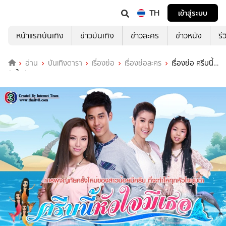
TH
เข้าสู่ระบบ
หน้าแรกบันเทิง
ข่าวบันเทิง
ข่าวละคร
ข่าวหนัง
รี
อ่าน
บันเทิงดารา
เรื่องย่อ
เรื่องย่อละคร
เรื่องย่อ ครีบนี้
หัวใจมีเธอ