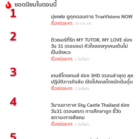
ยอดนิยมในตอนนี้
1
มุ่ยเฟย ดูทุกตอนทาง TrueVisions NOW
เรื่องย่อละคร
29 ก.ค. 69
2
ติวเธอร์ที่รัก MY TUTOR, MY LOVE ช่อง
วัน 31 (ตอนจบ) หัวใจของทุกคนเต้นไม่
เป็นจังหวะ
เรื่องย่อละคร
1 วันที่แล้ว
3
เกมส์โกงเกมส์ ช่อง 3HD (ตอนล่าสุด) ลุย
ปฏิบัติภารกิจลับ เปิดโปงกลโกงนักต้มตุ๋น
เรื่องย่อละคร
2 วันที่แล้ว
4
วิมานอากาศ Sky Castle Thailand ช่อง
วัน31 (ตอนแรก) การศึกษาถูก ชี้วัด
สถานะทางสังคม
เรื่องย่อละคร
2 วันที่แล้ว
5