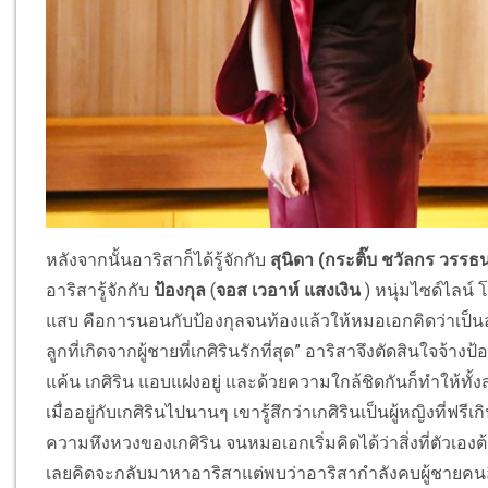
หลังจากนั้นอาริสาก็ได้รู้จักกับ
สุนิดา (กระติ๊บ ชวัลกร วรรธน
อาริสารู้จักกับ
ป้องกุล
(
จอส เวอาห์ แสงเงิน
) หนุ่มไซด์ไลน์
แสบ คือการนอนกับป้องกุลจนท้องแล้วให้หมอเอกคิดว่าเป็นลูก
ลูกที่เกิดจากผู้ชายที่เกศิรินรักที่สุด” อาริสาจึงตัดสินใจจ้างป
แค้น เกศิริน แอบแฝงอยู่ และด้วยความใกล้ชิดกันก็ทำให้ทั้งส
เมื่ออยู่กับเกศิรินไปนานๆ เขารู้สึกว่าเกศิรินเป็นผู้หญิงที่
ความหึงหวงของเกศิริน จนหมอเอกเริ่มคิดได้ว่าสิ่งที่ตัวเอ
เลยคิดจะกลับมาหาอาริสา
แต่พบว่าอาริสากำลังคบผู้ชายคนอ