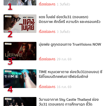
1
เรื่องย่อละคร
1 วันที่แล้ว
แดง ไบเล่ย์ ช่องวัน31 (ตอนแรก)
มิตรภาพ ศักดิ์ศรี ความรัก และครอบครัว
2
เรื่องย่อละคร
3 วันที่แล้ว
มุ่ยเฟย ดูทุกตอนทาง TrueVisions NOW
3
เรื่องย่อละคร
29 ก.ค. 69
TIME หมุนเวลาตาย ช่องวัน31(ตอนจบ) ซี
รีส์โรแมนติกแฟนตาซีฟอร์มยักษ์
4
เรื่องย่อละคร
16 ก.ค. 69
วิมานอากาศ Sky Castle Thailand ช่อง
วัน31 (ตอนแรก) การศึกษาถูก ชี้วัด