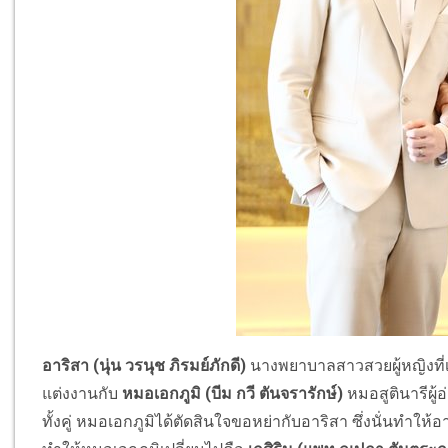
อาริสา (นุ่น วรนุช ภิรมย์ภักดี)
นางพยาบาลสาวสวยผู้หญิงที่เ
แต่งงานกับ
หมอเอกภูมิ (บีม กวี ตันจรารักษ์)
หมอสูตินารีผู
ทั้งคู่ หมอเอกภูมิได้ตัดสินใจขอหย่ากับอาริสา ซึ่งนั่นทำให้อาริ