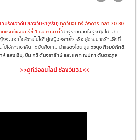
เกมรักเอาคืน ช่องวัน31(รีรัน)
ทุกวันจันทร์-อังคาร เวลา 20:30
ตอนแรกวันจันทร์ที่ 1 ธันวาคม นี้
"
ถ้าผู้ชายนอกใจผู้หญิงได้ แล้ว
ญิงจะนอกใจผู้ชายไม่ได้" ผู้หญิงหลายใจ หรือ ผู้ชายมากรัก..สิ่งที่
นุ่น วรนุช ภิรมย์ภักดี,
มันไม่ใช่การเอาคืน แต่มันคือเกม นำแสดงโดย
าห์ แสงเงิน, บีม กวี ตันจรารักษ์ และ แพท ณปภา ตันตระกูล
>>ดูทีวีออนไลน์ ช่องวัน31<<