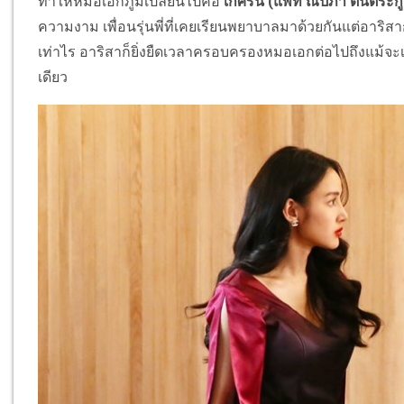
ทำให้หมอเอกภูมิเปลี่ยนไปคือ
เกศิริน (แพท ณปภา ตันตระกู
ความงาม เพื่อนรุ่นพี่ที่เคยเรียนพยาบาลมาด้วยกันแต่อาริสา
เท่าไร อาริสาก็ยิ่งยืดเวลาครอบครองหมอเอกต่อไปถึงแม้
เดียว