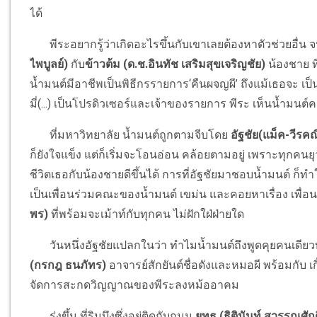
ได้
พีระอยากรู้ว่าเกิดอะไรขึ้นกับเขาเลยต้องหาตัวช่วยอื่น 
ไพบูลย์)
กับ
ข้าวต้ม (ด.ช.อินทัช เสริมสุขเจริญชัย)
น้องชาย ที
น้ำมนต์มีอาชีพเป็นพิธีกรรายการ‘คืนผจญผี’ ถึงแม้เธอจะ เป็น
มี่(...) เป็นโปรดิวเซอร์และเจ้าของรายการ พีระ เห็นน้ำมนต์ค
ที่มหาวิทยาลัย น้ำมนต์ถูกตามจีบโดย
อัฐชัย(แม็ค-วีรคณ
ก็ยังใจแข็ง แต่ก็เริ่มจะโอนอ่อน คล้อยตามอยู่ เพราะทุกคนย
ชีวิตเธอกับน้องชายดีขึ้นได้ การที่อัฐชัยมาชอบน้ำมนต์ ก็ทำ
เป็นเพื่อนร่วมคณะของน้ำมนต์ เขม่น และคอยหาเรื่อง เพื่อน
พร)
ที่พร้อมจะเม้าท์กับทุกคน ไม่ฝักใฝ่ฝ่ายใด
วันหนึ่งอัฐชัยแปลกในว่า ทำไมน้ำมนต์ถึงพูดคุยคนเดียวบ่อ
(กรกฎ ธนภัทร)
อาจารย์สักยันต์ชื่อดังและหมอผี พร้อมกับ เก
จัดการสะกดวิญญาณของพีระลงหม้ออาคม
รุ่งขึ้น ที่ริมบึงซึ่งอยู่ติดกับถนน
ยุทธ (ธิตินันท์ สุวรรณศักด