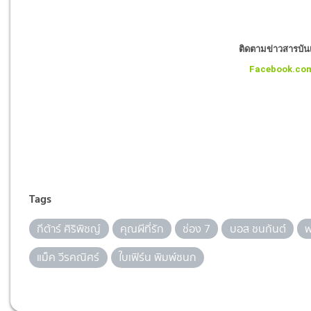
ติดตามข่าวสารบันเท
Facebook.co
Tags
กีต้าร์ ศิริพิชญ์
คุณผีที่รัก
ช่อง 7
บอส ชนกันต์
พ
แม็ค วีรคณิศร์
ใบเฟิร์น พิมพ์ชนก