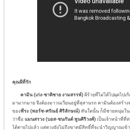
คุณผีที่รัก
คามิน (เก่ง-ชาติชาย งามสรรพ์)
ผีร้ายที่ไม่ได้ไปผุดไปเ
มามากมาย จึงต้องมาวนเวียนอยู่ที่สุสานรถ คามินต้องสร
ของ
พีระ (พอร์ช-ศรัณย์ ศิริลักษณ์)
ทันใดนั้น ก็มีชายหนุ่ม
ว่าชื่อ
แมนสรวง (บอส-ชนกันต์ พูนศิริวงศ์)
เป็นเจ้าหน้าที่ที
ได้ตายไปแล้ว แต่ดวงยังไม่ถึงฆาตมีสิทธิ์ที่จะนำวิญญาณเ