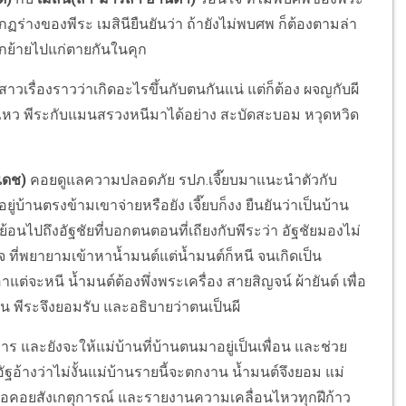
ากฏร่างของพีระ เมสินียืนยันว่า ถ้ายังไม่พบศพ ก็ต้องตามล่า
แยกย้ายไปแก่ตายกันในคุก
บสาวเรื่องราวว่าเกิดอะไรขึ้นกับตนกันแน่ แต่ก็ต้อง ผจญกับผี
หว พีระกับ
แมนสรวง
หนีมาได้อย่าง สะบัดสะบอม หวุดหวิด
ิเดช)
คอยดูแลความปลอดภัย รปภ.เจี๊ยบมาแนะนำตัวกับ
ยู่บ้านตรงข้ามเขาจ่ายหรือยัง เจี๊ยบก็งง ยืนยันว่าเป็นบ้าน
ย้อนไปถึงอัฐชัยที่บอกตนตอนที่เถียงกับพีระว่า อัฐชัยมองไม่
จ ที่พยายามเข้าหาน้ำมนต์แต่น้ำมนต์ก็หนี จนเกิดเป็น
่จะหนี น้ำมนต์ต้องพึ่งพระเครื่อง สายสิญจน์ ผ้ายันต์ เพื่อ
น พีระจึงยอมรับ และอธิบายว่าตนเป็นผี
 และยังจะให้แม่บ้านที่บ้านตนมาอยู่เป็นเพื่อน และช่วย
้างว่าไม่งั้นแม่บ้านรายนี้จะตกงาน น้ำมนต์จึงยอม แม่
็คือคอยสังเกตุการณ์ และรายงานความเคลื่อนไหวทุกฝีก้าว