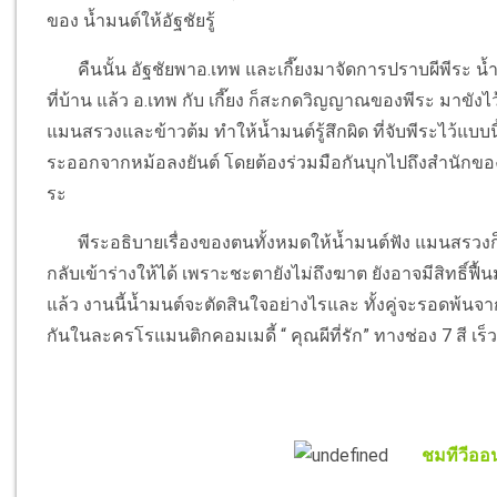
ของ น้ำมนต์ให้อัฐชัยรู้
คืนนั้น อัฐชัยพาอ.เทพ และเกี๊ยงมาจัดการปราบผีพีระ น้ำม
ที่บ้าน แล้ว อ.เทพ กับ เกี๊ยง ก็สะกดวิญญาณของพีระ มาขังไว
แมนสรวงและข้าวต้ม ทำให้น้ำมนต์รู้สึกผิด ที่จับพีระไว้แ
ระออกจากหม้อลงยันต์ โดยต้องร่วมมือกันบุกไปถึงสำนัก
ระ
พีระอธิบายเรื่องของตนทั้งหมดให้น้ำมนต์ฟัง แมนสรวงก็ย้ำ
กลับเข้าร่างให้ได้ เพราะชะตายังไม่ถึงฆาต ยังอาจมีสิทธิ์ฟื้นมาใ
แล้ว งานนี้น้ำมนต์จะตัดสินใจอย่างไรและ ทั้งคู่จะรอดพ้น
กันในละครโรแมนติกคอมเมดี้ “ คุณผีที่รัก” ทางช่อง 7 สี เร็วๆ
ชมทีวีออน