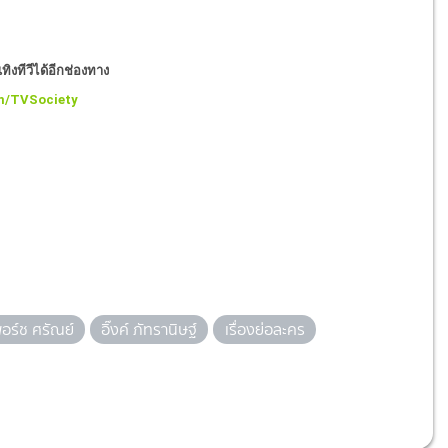
ิงทีวีได้อีกช่องทาง
m/TVSociety
อร์ช ศรัณย์
อิ๊งค์ ภัทรานิษฐ์
เรื่องย่อละคร