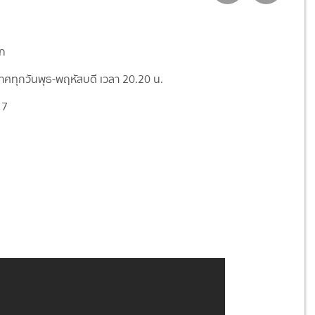
ัก
ศทุกวันพุธ-พฤหัสบดี เวลา 20.20 น.
 7