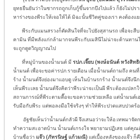
ยุทธยืนยันว่าในซากรถถูกเก็บกู้ขึ้นจากบึงไปแล้ว ก็ยังไม่ปร
หาร่างของพีระให้เจอให้ได้ มิฉะนั้นชีวิตคู่ของเรา คงต้อง
พีระกับ
แมนสรวง
ก็ตัดสินใจที่จะไปยังสุสานรถ เพื่อจะสื
คามิน ที่มีพลังแก่กล้ามากจนพีระกับ
เมสินี
ไม่น่าจะต้านทานไ
จะถูกดูดวิญญาณไป
ที่หมู่บ้านของน้ำมนต์ มี
รปภ.เจี๊ยบ (พงษ์อนันต์ หวังสิทธ
น้ำมนต์ เพื่อจะขอค่ารปภ.รายเดือน เมื่อน้ำมนต์ถามถึง คนที่อ
ร้าง น้ำมนต์จึงย่องมาแอบดู เห็นในบ้านรกร้าง น้ำมนต์จึงนึก
เห็นพีระเลย น้ำมนต์จึงคิดว่าพีระน่าจะเป็นผี พีระต้องแปลกใ
สถานการณ์ที่พีระตามตื๊อจะขอความช่วยเหลือ แต่น้ำมนต์เอาแต
รับมือกับพีระ แต่พอลงมือใช้จริงๆ ทำให้พีระปวดแสบปวดร้อ
อัฐชัยเห็นว่าน้ำมนต์กลัวผี จึงเสนอว่าจะให้อ.เทพมาจัดการ
ทำความสะอาดบ้าน น้ำมนต์เกรงใจ พยายามปฏิเสธ แต่คุณอัฐอ
บ้านชื่อว่า
แจ๊ว (ภัทรนิษฐ์ แก้วมณี)
แต่เบื้องหลังของแจ๊ว ก