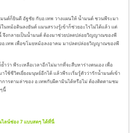
นต์ก็ยินดี อัฐชัย กับอ.เทพ วางแผนให้ น้ำมนต์ ชวนพีระมา
้ในหม้อดินลงยันต์ แมนสรวงรู้เข้าก็ช่วยอะไรไม่ได้แล้ว แต่
บบนี้ จึงกลายเป็นน้ำมนต์ ต้องมาช่วยปลดปล่อยวิญญาณของพี
ของอ.เทพ เพื่อขโมยหม้อลงอาคม มาปลดปล่อยวิญญาณของพี
ว่า พีระเหลือเวลาอีกไม่มากที่จะสืบหาร่างตนเอง เพื่อ
ช้ชีวิตเยี่ยงมนุษย์อีกได้ แล้วพีระเริ่มรู้ตัวว่ารักน้ำมนต์เข้า
จากการตามล่าของ อ.เทพกับผีคามินได้หรือไม่ ต้องติดตามชม
นี้
ไลน์ช่อง 7 แบบสดๆ ได้ที่นี่