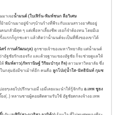
จนมาเจอ
น้ำมนต์ (ใบเฟิร์น-พิมพ์ชนก ลือวิเศษ
่ย้ายบ้านมาอยู่ข้างๆบ้านร้างที่พีระกับแมนสรวงอาศัยอยู่
คนกลัวผีสุด ๆ แต่เพื่อหาเลี้ยงชีพ เธอก็จำต้องทน โดยมีเอ
รั้งแรกก็ถูกชะตา แล้วคิดว่าน้ำมนต์จะเป็นที่พึ่งของเขาได้
ิศร์ กานต์วัฒนกุล)
ลูกชายเจ้าของมหาวิทยาลัย แต่น้ำมนต์
ุว่าอัฐชัยรักเธอจริง และด้วยฐานะของอัฐชัย ก็จะช่วยดูแลให้
ให้
พิมพ์ดาว(ภัทรานิษฐ์ วิริยะบำรุง กิจ)
ดาวมหาวิทยาลัย ซึ่ง
ในกลุ่มยังมีขาเม้าท์อีก คนคือ
ลูกโป่ง(น้ำใส-นัทธินันท์ กุมช
ยๆเลยไปปรึกษาเอมี่ เอมี่เลยแนะนำให้รู้จักกับ
อ.เทพ ชูธง
ี๊ยง(...) หลานชายผู้คอยติดตามรับใช้ อัฐชัยตกลงจ้างอ.เทพ
ิ์)
กับ
เมสินี(สา-มาริสา อานิต้า)
ร้อนใจ ที่ไม่พบศพของพีระ