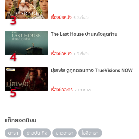
3
เรื่องย่อหนัง
6 วันที่แล้ว
The Last House บ้านหลังสุดท้าย
4
เรื่องย่อหนัง
1 วันที่แล้ว
มุ่ยเฟย ดูทุกตอนทาง TrueVisions NOW
5
เรื่องย่อละคร
29 ก.ค. 69
แท็กยอดนิยม
ดารา
ข่าวบันเทิง
ข่าวดารา
ไอจีดารา