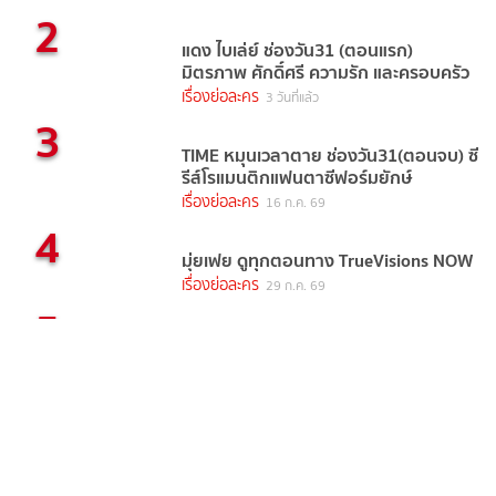
2
แดง ไบเล่ย์ ช่องวัน31 (ตอนแรก)
มิตรภาพ ศักดิ์ศรี ความรัก และครอบครัว
เรื่องย่อละคร
3 วันที่แล้ว
3
TIME หมุนเวลาตาย ช่องวัน31(ตอนจบ) ซี
รีส์โรแมนติกแฟนตาซีฟอร์มยักษ์
เรื่องย่อละคร
16 ก.ค. 69
4
มุ่ยเฟย ดูทุกตอนทาง TrueVisions NOW
เรื่องย่อละคร
29 ก.ค. 69
5
วิมานอากาศ Sky Castle Thailand ช่อง
วัน31 (ตอนแรก) การศึกษาถูก ชี้วัด
สถานะทางสังคม
เรื่องย่อละคร
4 วันที่แล้ว