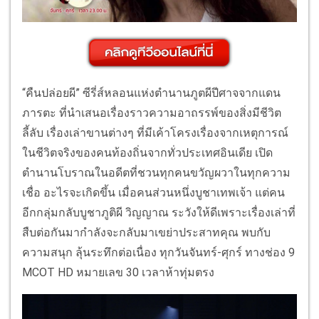
“คืนปล่อยผี” ซีรี่ส์หลอนแห่งตำนานภูตผีปีศาจจากแดน
ภารตะ ที่นำเสนอเรื่องราวความอาถรรพ์ของสิ่งมีชีวิต
ลี้ลับ เรื่องเล่าขานต่างๆ ที่มีเค้าโครงเรื่องจากเหตุการณ์
ในชีวิตจริงของคนท้องถิ่นจากทั่วประเทศอินเดีย เปิด
ตำนานโบราณในอดีตที่ชวนทุกคนขวัญผวาในทุกความ
เชื่อ อะไรจะเกิดขึ้น เมื่อคนส่วนหนึ่งบูชาเทพเจ้า แต่คน
อีกกลุ่มกลับบูชาภูติผี วิญญาณ ระวังให้ดีเพราะเรื่องเล่าที่
สืบต่อกันมากำลังจะกลับมาเขย่าประสาทคุณ พบกับ
ความสนุก ลุ้นระทึกต่อเนื่อง ทุกวันจันทร์-ศุกร์ ทางช่อง 9
MCOT HD หมายเลข 30 เวลาห้าทุ่มตรง