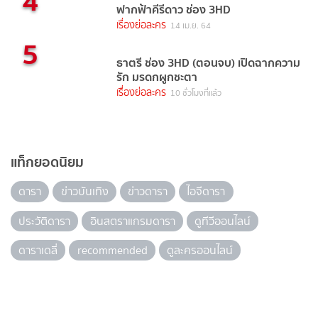
4
ฟากฟ้าคีรีดาว ช่อง 3HD
เรื่องย่อละคร
14 เม.ย. 64
5
ธาตรี ช่อง 3HD (ตอนจบ) เปิดฉากความ
รัก มรดกผูกชะตา
เรื่องย่อละคร
10 ชั่วโมงที่แล้ว
แท็กยอดนิยม
ดารา
ข่าวบันเทิง
ข่าวดารา
ไอจีดารา
ประวัติดารา
อินสตราแกรมดารา
ดูทีวีออนไลน์
ดาราเดลี่
recommended
ดูละครออนไลน์