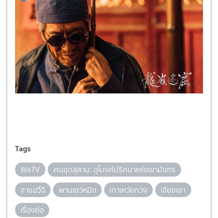
Tags
WeTV
คนขุดสุสาน: อุโมงค์ปริศนาแห่งเขามังกร
จางอวี่ฉี
พานเยว่หมิง
เกาเหว่ยกวง
เจียงเชา
เรื่องย่อ