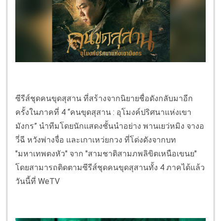
ซีรีส์ชุดคนขุดสุสาน ที่สร้างจากนิยายชื่อดังกลับมาอีก
ครั้งในภาคที่ 4 “คนขุดสุสาน : อุโมงค์ปริศนาแห่งเขา
มังกร” นำทีมโดยนักแสดงชั้นนำอย่าง พานเยว่หมิง จางอ
วี่ฉี หวังพ่างจื่อ และเกาเหว่ยกวง ที่โด่งดังจากบท
"มหาเทพตงหัว" จาก "สามชาติสามภพลิขิตเหนือเขนย"
โดยสามารถติดตามซีรีส์ชุดคนขุดสุสานทั้ง 4 ภาคได้แล้ว
วันนี้ที่ WeTV