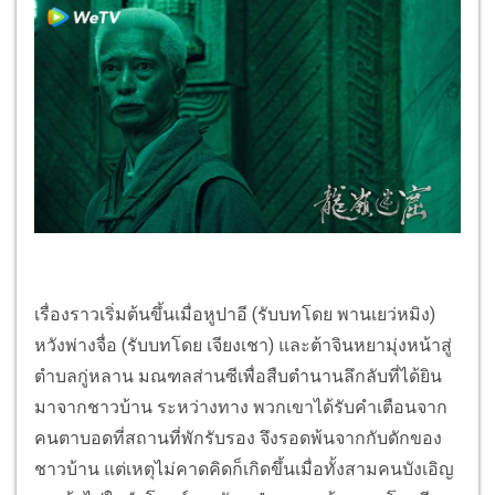
เรื่องราวเริ่มต้นขึ้นเมื่อหูปาอี (รับบทโดย พานเยว่หมิง)
หวังพ่างจื่อ (รับบทโดย เจียงเชา) และต้าจินหยามุ่งหน้าสู่
ตำบลกู่หลาน มณฑลส่านซีเพื่อสืบตำนานลึกลับที่ได้ยิน
มาจากชาวบ้าน ระหว่างทาง พวกเขาได้รับคำเตือนจาก
คนตาบอดที่สถานที่พักรับรอง จึงรอดพ้นจากกับดักของ
ชาวบ้าน แต่เหตุไม่คาดคิดก็เกิดขึ้นเมื่อทั้งสามคนบังเอิญ