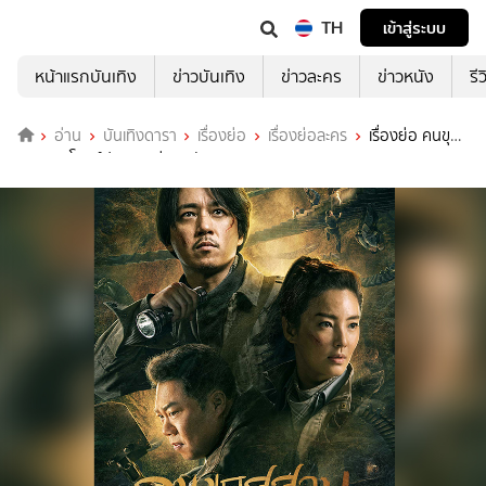
TH
เข้าสู่ระบบ
หน้าแรกบันเทิง
ข่าวบันเทิง
ข่าวละคร
ข่าวหนัง
รี
อ่าน
บันเทิงดารา
เรื่องย่อ
เรื่องย่อละคร
เรื่องย่อ คนขุด
สุสาน: อุโมงค์ปริศนาแห่งเขามังกร (WeTV)