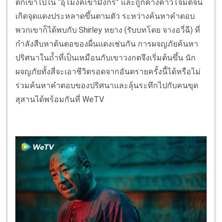
ตกเข้าไปใน “อุโมงค์เขามังกร” และถูกค้างคาวโจมตีจน
เกิดจุดแดงประหลาดขึ้นตามตัว ระหว่างค้นหาคำตอบ
พวกเขาก็ได้พบกับ Shirley หยาง (รับบทโดย จางอวี่ฉี) ที่
กำลังสืบหาต้นตอของผื่นแดงเช่นกัน การผจญภัยค้นหา
ปริศนาในถ้ำที่เป็นเหมือนกับเขาวงกตจึงเริ่มต้นขึ้น นัก
ผจญภัยทั้งสี่จะเอาชีวิตรอดจากอันตรายครั้งนี้ได้หรือไม่
ร่วมค้นหาคำตอบของปริศนาและลุ้นระทึกไปกับคนขุด
สุสานได้พร้อมกันที่ WeTV