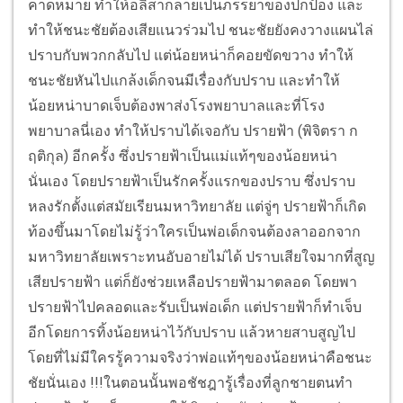
คาดหมาย ทำให้อลิสากลายเป็นภรรยาของปกป้อง และ
ทำให้ชนะชัยต้องเสียแนวร่วมไป ชนะชัยยังคงวางแผนไล่
ปราบกับพวกกลับไป แต่น้อยหน่าก็คอยขัดขวาง ทำให้
ชนะชัยหันไปแกล้งเด็กจนมีเรื่องกับปราบ และทำให้
น้อยหน่าบาดเจ็บต้องพาส่งโรงพยาบาล
และที่โรง
พยาบาลนี่เอง ทำให้ปราบได้เจอกับ ปรายฟ้า (พิจิตรา ก
ฤติกุล) อีกครั้ง ซึ่งปรายฟ้าเป็นแม่แท้ๆของน้อยหน่า
นั่นเอง โดยปรายฟ้าเป็นรักครั้งแรกของปราบ ซึ่งปราบ
หลงรักตั้งแต่สมัยเรียนมหาวิทยาลัย แต่จู่ๆ ปรายฟ้าก็เกิด
ท้องขึ้นมาโดยไม่รู้ว่าใครเป็นพ่อเด็กจนต้องลาออกจาก
มหาวิทยาลัยเพราะทนอับอายไม่ได้ ปราบเสียใจมากที่สูญ
เสียปรายฟ้า แต่ก็ยังช่วยเหลือปรายฟ้ามาตลอด โดยพา
ปรายฟ้าไปคลอดและรับเป็นพ่อเด็ก แต่ปรายฟ้าก็ทำเจ็บ
อีกโดยการทิ้งน้อยหน่าไว้กับปราบ แล้วหายสาบสูญไป
โดยที่ไม่มีใครรู้ความจริงว่าพ่อแท้ๆของน้อยหน่าคือชนะ
ชัยนั่นเอง !!!
ในตอนนั้นพอชัชฎารู้เรื่องที่ลูกชายตนทำ