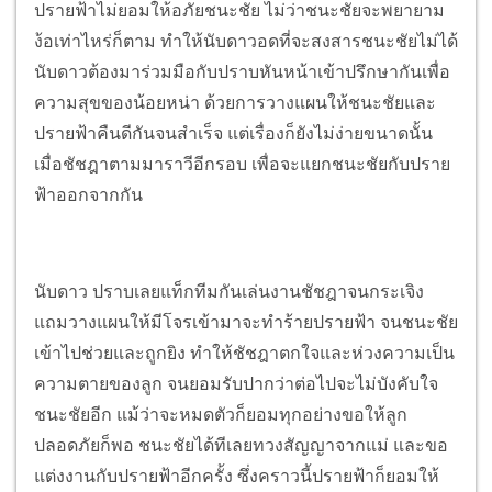
ปรายฟ้าไม่ยอมให้อภัยชนะชัย ไม่ว่าชนะชัยจะพยายาม
ง้อเท่าไหร่ก็ตาม ทำให้นับดาวอดที่จะสงสารชนะชัยไม่ได้
นับดาวต้องมาร่วมมือกับปราบหันหน้าเข้าปรึกษากันเพื่อ
ความสุขของน้อยหน่า ด้วยการวางแผนให้ชนะชัยและ
ปรายฟ้าคืนดีกันจนสำเร็จ แต่เรื่องก็ยังไม่ง่ายขนาดนั้น
เมื่อชัชฎาตามมาราวีอีกรอบ เพื่อจะแยกชนะชัยกับปราย
ฟ้าออกจากกัน
นับดาว ปราบเลยแท็กทีมกันเล่นงานชัชฎาจนกระเจิง
แถมวางแผนให้มีโจรเข้ามาจะทำร้ายปรายฟ้า จนชนะชัย
เข้าไปช่วยและถูกยิง ทำให้ชัชฎาตกใจและห่วงความเป็น
ความตายของลูก จนยอมรับปากว่าต่อไปจะไม่บังคับใจ
ชนะชัยอีก แม้ว่าจะหมดตัวก็ยอมทุกอย่างขอให้ลูก
ปลอดภัยก็พอ ชนะชัยได้ทีเลยทวงสัญญาจากแม่ และขอ
แต่งงานกับปรายฟ้าอีกครั้ง ซึ่งคราวนี้ปรายฟ้าก็ยอมให้