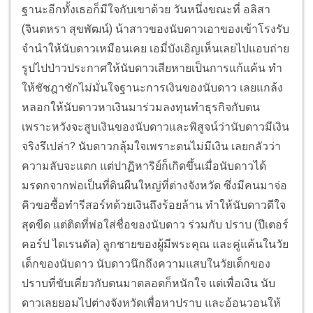
ฐานะอีกทั้งเธอก็มีใจกับเขาด้วย วันหนึ่งขณะที่ อลิสา
(จินตหรา สุขพัฒน์) น้าสาวของนับดาวเอาของเข้าโรงรับ
จำนำให้นับดาวเหมือนเคย เอมี่บังเอิญเห็นเลยไปแอบถ่าย
รูปไปป่าวประกาศให้นับดาวเสียหายเป็นการแก้แค้น ทำ
ให้ชัชฎาชักไม่มั่นใจฐานะการเงินของนับดาว เลยแกล้ง
หลอกให้นับดาวหาเงินมาร่วมลงทุนทำธุรกิจกับตน
เพราะหวังจะสูบเงินของนับดาวและพิสูจน์ว่านับดาวมีเงิน
จริงรึเปล่า?
นับดาวกลุ้มใจเพราะตนไม่มีเงิน เลยกลัวว่า
ความลับจะแตก แต่ปาฏิหาริย์ก็เกิดขึ้นเมื่อนับดาวได้
มรดกจากพ่อเป็นที่ดินผืนใหญ่ที่ต่างจังหวัด ซึ่งมีคนมาจ่อ
คิวขอซื้อทำรีสอร์ทด้วยเงินถึงร้อยล้าน ทำให้นับดาวดีใจ
สุดขีด แต่ติดที่พ่อใส่ชื่อของนับดาว ร่วมกับ ปราบ (ปีเตอร์
คอร์ป ไดเรนดัล) ลูกชายของผู้มีพระคุณ และคู่แค้นในวัย
เด็กของนับดาว
นับดาวนึกถึงความแสบในวัยเด็กของ
ปราบที่ขับเคี่ยวกับตนมาตลอดก็หนักใจ แต่เพื่อเงิน นับ
ดาวเลยยอมไปต่างจังหวัดเพื่อหาปราบ และอ้อนวอนให้