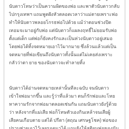
นับดาวโทษว่าเป็นความผิดของพ่อ และพาตัวนับดาวกลับ
ไปกรุงเทพฯ แถมพูดฝังหัวตลอดเวลาว่าแม่ตายเพราะพ่อ
ทำให้นับดาวพลอยโกรธพ่อไปด้วย แม้ว่าตอนช่วงปิด
เทอมจะมาอยู่กับพ่อ แต่นับดาวก็แผลงฤทธิ์ไม่ยอมรับพ่อ
ตั้งแต่เด็ก แต่พ่อก็ยังคงรักและเป็นห่วงนับดาวอยู่เสมอ
โดยพ่อได้ทิ้งจดหมายเอาไว้มากมาย ซึ่งล้วนแล้วแต่เป็น
จดหมายที่พ่อเขียนถึงนับดาวทั้งนั้นแต่ไม่เคยส่งเพราะ
กลัวว่าตา ยาย ของนับดาวจะทำลายทิ้ง
นับดาวได้อ่านจดหมายเหล่านั้นทีละฉบับ จนนับดาว
เข้าใจพ่อมากขึ้น และรู้ว่าที่แล้วมา ตนก็รักพ่อและโหย
หาความรักจากพ่อมาตลอดเช่นกัน แถมนับดาวยังรู้ด้วย
ว่า หลังจากที่แม่เสีย พ่อก็โทษตัวเองกินเหล้าจนเสียผู้
เสียคนเกือบตาย แต่ได้ ปรีดา (ตฤณ เศรษฐโชค) พ่อของ
ปราบช่วยเอาไว้เลยรอดมาได้ แถมยังให้สติจนพ่อของนับ