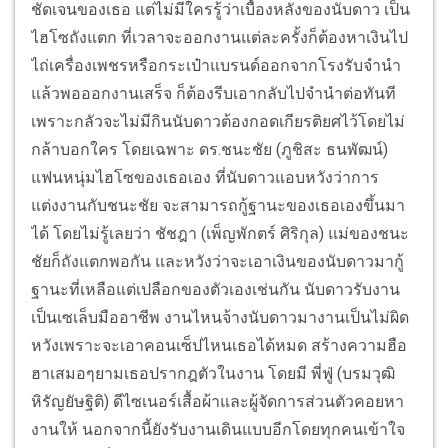
ชัดเจนของเธอ แต่ไม่มีใครรู้ว่าเบื้องหลังของนับดาว เป็น
ไฮโซถังแตก ที่เวลาจะออกงานแต่ละครั้งก็ต้องหาเงินไป
ไถ่เครื่องเพชรหรือกระเป๋าแบรนด์ออกจากโรงรับจำนำ
แล้วพอออกงานเสร็จ ก็ต้องรีบเอากลับไปจำนำต่อทันที
เพราะกลัวจะไม่มีกิน
นับดาวต้องกอดเกียรติยศไว้โดยไม่
กล้าบอกใคร โดยเฉพาะ ดร.ชนะชัย (ภูชิสะ ธนพัฒน์)
แฟนหนุ่มไฮโซของเธอเอง ที่นับดาวแอบหวังว่าการ
แต่งงานกับชนะชัย จะสามารถกู้ฐานะของเธอเองขึ้นมา
ได้ โดยไม่รู้เลยว่า ชัชฎา (เพ็ญพักตร์ ศิริกุล) แม่ของชนะ
ชัยก็ถังแตกพอกัน และหวังว่าจะเอาเงินของนับดาวมากู้
ฐานะที่เหลือแต่เปลือกของตัวเองเช่นกัน
นับดาวรับงาน
เป็นเซเล็บมืออาชีพ งานไหนจ้างนับดาวมางานเป็นไม่ผิด
หวังเพราะจะเอาคอนเซ็ปไหนเธอได้หมด สร้างความฮือ
ฮาเสมอๆยามเธอปรากฎตัวในงาน โดยมี พี่ฟู่ (บรมวุฒิ
หิรัญยัษฐิติ) ดีไซเนอร์เสื้อผ้าและผู้จัดการส่วนตัวคอยหา
งานให้ นอกจากนี้ยังรับงานเดินแบบอีกโดยทุกคนเข้าใจ