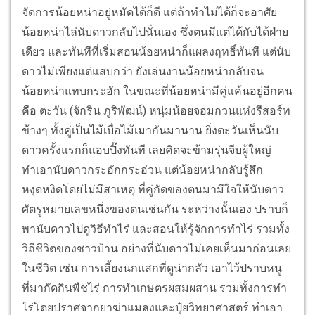
จัดการน้อยหน่าอยู่หมัดได้ก็ดี แต่ถ้าทำไม่ได้ก็จะอาศัย
น้อยหน่าไล่นับดาวกลับไปนั่นเอง ซึ่งตนมีแต่ได้กับได้ฝ่าย
เดียว
และทันทีที่เริ่มสอนน้อยหน่าก็แผลงฤทธิ์ทันที แต่นับ
ดาวไม่เพียงแต่แสบกว่า ยังเล่นงานน้อยหน่ากลับจน
น้อยหน่าแทบกระอัก ในขณะที่น้อยหน่ามีคู่แค้นอยู่อีกคน
คือ ตะวัน (จักริน ภูริพัฒน์) หนุ่มน้อยจอมกวนแห่งรีสอร์ท
ข้างๆ ทั้งคู่เป็นไม้เบื่อไม้เมากันมานาน ยิ่งตะวันเห็นนับ
ดาวครั้งแรกก็แอบปิ๊งทันที เลยคิดจะข้ามรุ่นจีบผู้ใหญ่
ทำเอานับดาวกระอักกระอ่วน แต่น้อยหน่ากลับรู้สึก
หงุดหงิดโดยไม่มีสาเหตุ ที่คู่กัดของตนมามีใจให้นับดาว
ศัตรูหมายเลขหนึ่งของตนเช่นกัน
ระหว่างนั้นเอง ปราบก็
พานับดาวไปดูวิธีทำไร่ และสอนให้รู้จักการทำไร่ รวมทั้ง
วิถีชีวิตของชาวบ้าน อย่างที่นับดาวไม่เคยเห็นมาก่อนเลย
ในชีวิต เช่น การเลี้ยงนกแสกที่ดูน่ากลัว เอาไว้ปราบหนู
ที่มากัดกินพืชไร่ การทำเกษตรผสมผสาน รวมทั้งการทำ
ไร่โดยปราศจากยาฆ่าแมลงและปุ๋ยวิทยาศาสตร์ ทำเอา