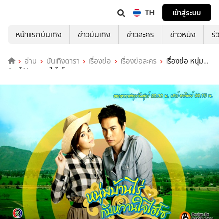
TH
เข้าสู่ระบบ
หน้าแรกบันเทิง
ข่าวบันเทิง
ข่าวละคร
ข่าวหนัง
รี
อ่าน
บันเทิงดารา
เรื่องย่อ
เรื่องย่อละคร
เรื่องย่อ หนุ่ม
บ้านไร่กับหวานใจไฮโซ