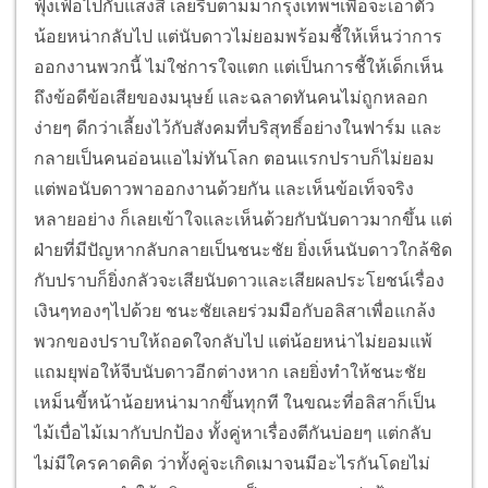
ฟุ้งเฟ้อไปกับแสงสี เลยรีบตามมากรุงเทพฯเพื่อจะเอาตัว
น้อยหน่ากลับไป แต่นับดาวไม่ยอมพร้อมชี้ให้เห็นว่าการ
ออกงานพวกนี้ ไม่ใช่การใจแตก แต่เป็นการชี้ให้เด็กเห็น
ถึงข้อดีข้อเสียของมนุษย์ และฉลาดทันคนไม่ถูกหลอก
ง่ายๆ ดีกว่าเลี้ยงไว้กับสังคมที่บริสุทธิ์อย่างในฟาร์ม และ
กลายเป็นคนอ่อนแอไม่ทันโลก ตอนแรกปราบก็ไม่ยอม
แต่พอนับดาวพาออกงานด้วยกัน และเห็นข้อเท็จจริง
หลายอย่าง ก็เลยเข้าใจและเห็นด้วยกับนับดาวมากขึ้น
แต่
ฝ่ายที่มีปัญหากลับกลายเป็นชนะชัย ยิ่งเห็นนับดาวใกล้ชิด
กับปราบก็ยิ่งกลัวจะเสียนับดาวและเสียผลประโยชน์เรื่อง
เงินๆทองๆไปด้วย ชนะชัยเลยร่วมมือกับอลิสาเพื่อแกล้ง
พวกของปราบให้ถอดใจกลับไป แต่น้อยหน่าไม่ยอมแพ้
แถมยุพ่อให้จีบนับดาวอีกต่างหาก เลยยิ่งทำให้ชนะชัย
เหม็นขี้หน้าน้อยหน่ามากขึ้นทุกที
ในขณะที่อลิสาก็เป็น
ไม้เบื่อไม้เมากับปกป้อง ทั้งคู่หาเรื่องตีกันบ่อยๆ แต่กลับ
ไม่มีใครคาดคิด ว่าทั้งคู่จะเกิดเมาจนมีอะไรกันโดยไม่