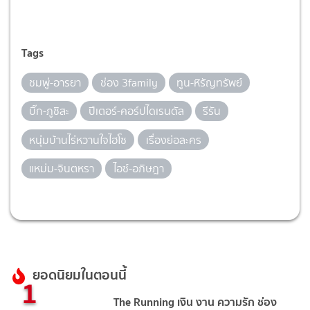
Tags
ชมพู่-อารยา
ช่อง 3family
ทูน-หิรัญทรัพย์
บิ๊ก-ภูชิสะ
ปีเตอร์-คอร์ปไดเรนดัล
รีรัน
หนุ่มบ้านไร่หวานใจไฮโซ
เรื่องย่อละคร
แหม่ม-จินตหรา
ไอซ์-อภิษฎา
ยอดนิยมในตอนนี้
1
The Running เงิน งาน ความรัก ช่อง