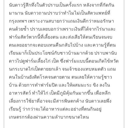
นับดาวรู้สึกทึ่งในตัวปราบเป็นครั้งแรก หลังจากที่กัดกัน
มานาน
นับดาวถามปราบว่าทำไมไม่เป็นสัตวแพทย์ที่
กรุงเทพฯ เพราะงานสบายกว่าแถมเงินดีกว่าหมอรักษา
คนด้วยซ้ำ ปราบเลยบอกว่าเพราะเงินที่ได้จากไร่นาและ
ฟาร์มสัตว์พวกนี้ที่เลี้ยงตน และส่งเสียให้ตนเรียนจนจบ
ตนเลยอยากจะตอบแทนคืนกลับไปบ้าง และความรู้ที่ตน
เรียนมาก็เป็นประโยชน์กับชาวบ้านมากด้วย ปราบพานับ
ดาวไปดูฟาร์มเลี้ยงไก่ เป็ด ซึ่งฟาร์มแบบนี้ตอนเกิดไข้หวัด
นกระบาดไก่เป็ดตายยกเล้า จนเจ้าของแทบหมดตัว แถม
คนในบ้านยังติดโรคจนตายตาม ตนเลยให้ความรู้ชาว
บ้าน ด้วยการทำฟาร์มปิด และให้ผสมมะระ ขิง ลงใน
อาหารสัตว์ ทำให้ไก่ เป็ดมีภูมิคุ้มกันมากขึ้น เพื่อหลีก
เลี่ยงการใช้ยาที่อาจจะมีสารพิษตกค้าง นับดาวเลยพึ่ง
เรียนรู้ ว่ากว่าจะได้อาหารแต่ละอย่างที่ตนกินอยู่
เกษตรกรต้องผ่านความลำบากขนาดไหน