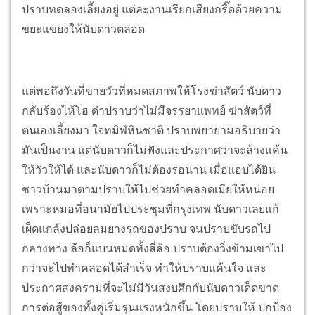
ปราบทดลองเลี้ยงอยู่ แต่ละงานเรียกเสียงกรี๊ดด้วยความ
ขยะแขยงให้นับดาวตลอด
แต่พอถึงวันที่ขายวัวที่หมดสภาพให้โรงฆ่าสัตว์ นับดาว
กลับร้องไห้โฮ ด่าปราบว่าไม่มีจรรยาแพทย์ ฆ่าสัตว์ที่
ตนเองเลี้ยงมา ใจทมิฬหินชาติ ปราบพยายามอธิบายว่า
มันเป็นงาน แต่นับดาวก็ไม่ฟังและประกาศว่าจะล้างแค้น
ให้วัวให้ได้ และนับดาวก็ไม่ต้องรอนาน เมื่อแอบได้ยิน
ชาวบ้านมาตามปราบให้ไปช่วยทำคลอดเมียให้หน่อย
เพราะหมอที่อนามัยไปประชุมที่กรุงเทพ นับดาวเลยแก้
เผ็ดแกล้งปล่อยลมยางรถของปราบ จนปราบขับรถไป
กลางทาง ล้อก็แบนหมดทั้งสี่ล้อ ปราบต้องวิ่งข้ามเขาไป
กว่าจะไปทำคลอดได้สำเร็จ ทำให้ปราบแค้นใจ และ
ประกาศสงครามที่จะไม่มีวันสงบศึกกับนับดาวเด็ดขาด
การต่อสู้ของทั้งคู่เริ่มรุนแรงหนักขึ้น โดยปราบให้ ปกป้อง