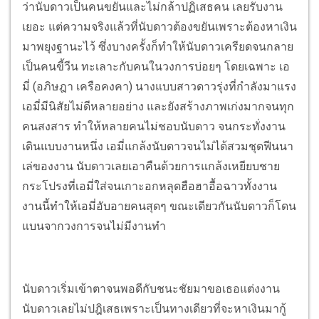
ว่านับดาวเป็นคนขยันและไม่กล้าปฏิเสธคน เลยรับงาน
เยอะ แต่ความจริงแล้วที่นับดาวต้องขยันเพราะต้องหาเงิน
มาพยุงฐานะไว้ ซึ่งบางครั้งก็ทำให้นับดาวเครียดจนกลาย
เป็นคนขี้วีน ทะเลาะกับคนในวงการบ่อยๆ โดยเฉพาะ เอ
มี่ (อภิษฎา เครือคงคา) นางแบบสาวดาวรุ่งที่กำลังมาแรง
เอมี่มีนิสัยไม่ดีหลายอย่าง และยังสร้างภาพเก่งมากจนทุก
คนสงสาร ทำให้หลายคนไม่ชอบนับดาว จนกระทั่งงาน
เดินแบบงานหนึ่ง เอมี่แกล้งนับดาวจนไม่ได้สวมชุดฟีนนา
เล่ของงาน นับดาวเลยเอาคืนด้วยการแกล้งเหยียบชาย
กระโปรงที่เอมี่ใส่จนเกาะอกหลุดฮือฮาอื้อฉาวทั้งงาน
งานนี้ทำให้เอมี่อับอายคนสุดๆ ขณะเดียวกันนับดาวก็โดน
แบนจากวงการจนไม่มีงานทำ
นับดาวเริ่มเข้าตาจนพอดีกับชนะชัยมาขอเธอแต่งงาน
นับดาวเลยไม่ปฎิเสธเพราะเป็นทางเดียวที่จะหาเงินมากู้