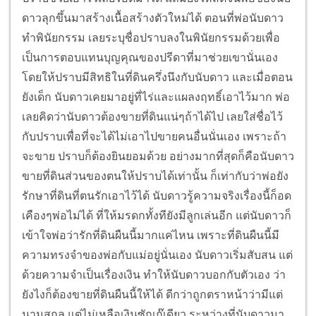
ดาวลุกขึ้นมาสร้างเนื้อสร้างตัวใหม่ได้ ตอนที่พ่อนับดาว
ทำพินัยกรรม เลยระบุชื่อปราบลงในพินัยกรรมด้วยเพื่อ
เป็นการตอบแทนบุญคุณของปรีดาที่มาช่วยเขานั่นเอง
โดยให้ปราบมีสิทธิในที่ดินครึ่งนึงกับนับดาว และเมื่อตอน
ยังเด็ก นับดาวเคยมาอยู่ที่ไร่และแผลงฤทธิ์เอาไว้มาก พ่อ
เลยคิดว่านับดาวต้องขายที่ดินแน่ๆถ้าได้ไป เลยใส่ชื่อไว้
กับปราบเพื่อที่จะได้ไม่เอาไปขายคนอื่นนั่นเอง เพราะถ้า
จะขาย ปราบก็ต้องยินยอมด้วย อย่างมากที่สุดก็คือนับดาว
ขายที่ดินส่วนของตนให้ปราบได้เท่านั้น ก็เท่ากับว่าพ่อยัง
รักษาที่ดินที่ตนรักเอาไว้ได้
นับดาวรู้ความจริงเรื่องนี้ก็อด
เคืองๆพ่อไม่ได้ ที่ให้มรดกทั้งทียังมีลูกเล่นอีก แต่นับดาวก็
เข้าใจพ่อว่ารักที่ดินผืนนี้มากแค่ไหน เพราะที่ดินผืนนี้มี
ความทรงจำของพ่อกับแม่อยู่นั่นเอง นับดาวเริ่มสับสน แต่
ด้วยความจำเป็นเรื่องเงิน ทำให้นับดาวบอกกับตัวเอง ว่า
ยังไงก็ต้องขายที่ดินผืนนี้ให้ได้ ดีกว่าถูกตราหน้าว่ามีแต่
นามสกุล แต่ไม่เหลือเงินซักเก๊เดียว
ระหว่างที่นับดาวมา