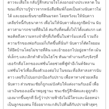
ดาวจะเสียใจ กลับรู้สึกสบายใจโล่งอกอย่างประหลาด ใน
ขณะที่ปราบรู้ข่าวจากหนังสือพิมพ์ก็อดเป็นห่วงนับดาวไม่
ได้ และยอมเซ็นขายที่ดินมรดก โดยหวังจะให้นับดาว
เคลียร์หนี้กับธนาคาร เพื่อไม่ให้นับดาวต้องถูกยึดบ้าน นับ
ดาวสามารถขายที่ดินได้ สมกับที่ตนตั้งใจไว้ตั้งแต่แรก แต่
พอคิดถึงความทรงจำดีๆที่เกิดขึ้นในฟาร์มแห่งนี้ รวมถึง
ความรักของพ่อกับแม่ก็เกิดขึ้นที่นั่น!!
นับดาวก็ตัดใจยอม
ให้ยึดบ้านโดยไม่ขายที่ดิน และย้ายออกไปอยู่อพาร์ท เม้น
ท์เล็กๆ และเลิกทำตัวเป็นไฮโซ หันมาทำงานจริงๆจังๆที่
เธอรักคือโลกของแฟชั่นโดยช่วยพี่ฟู่ทำอีเว้นท์จัดงาน
แฟชั่นโชว์เพื่อเลี้ยงตัวเองต่อไป ในขณะที่อลิสาสงสารนับ
ดาว เลยรีบไปบอกปกป้องกับปราบ เพื่อหาทางช่วยเหลือ
นับดาว
ส่วนชนะชัยก็ถูกแม่บังคับให้แต่งงานกับเอมี่ เพื่อ
เอาเงินของเอมี่มาพยุงฐานะ ชนะชัยรู้สึกผิดและดูถูกตัว
เองมากขึ้นทุกที ยิ่งรู้ว่าปรายฟ้ายังไม่มีใครและน้อยหน่า
เป็นลูกของตน ก็ยิ่งอยากจะกลับไปคืนดีกับปรายฟ้าสุดๆ