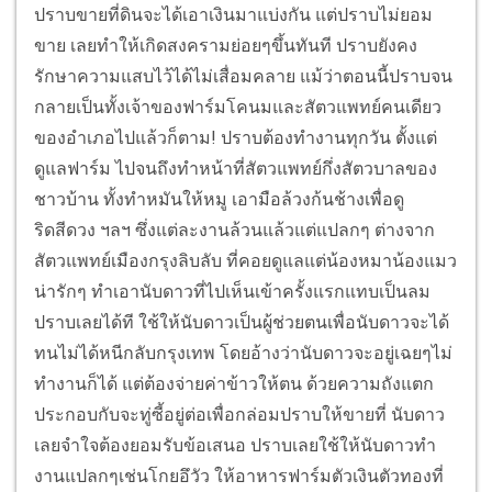
ปราบขายที่ดินจะได้เอาเงินมาแบ่งกัน แต่ปราบไม่ยอม
ขาย เลยทำให้เกิดสงครามย่อยๆขึ้นทันที ปราบยังคง
รักษาความแสบไว้ได้ไม่เสื่อมคลาย แม้ว่าตอนนี้ปราบจน
กลายเป็นทั้งเจ้าของฟาร์มโคนมและสัตวแพทย์คนเดียว
ของอำเภอไปแล้วก็ตาม!
ปราบต้องทำงานทุกวัน ตั้งแต่
ดูแลฟาร์ม ไปจนถึงทำหน้าที่สัตวแพทย์กึ่งสัตวบาลของ
ชาวบ้าน ทั้งทำหมันให้หมู เอามือล้วงก้นช้างเพื่อดู
ริดสีดวง ฯลฯ ซึ่งแต่ละงานล้วนแล้วแต่แปลกๆ ต่างจาก
สัตวแพทย์เมืองกรุงลิบลับ ที่คอยดูแลแต่น้องหมาน้องแมว
น่ารักๆ ทำเอานับดาวที่ไปเห็นเข้าครั้งแรกแทบเป็นลม
ปราบเลยได้ที ใช้ให้นับดาวเป็นผู้ช่วยตนเพื่อนับดาวจะได้
ทนไม่ได้หนีกลับกรุงเทพ โดยอ้างว่านับดาวจะอยู่เฉยๆไม่
ทำงานก็ได้ แต่ต้องจ่ายค่าข้าวให้ตน ด้วยความถังแตก
ประกอบกับจะทู่ซี้อยู่ต่อเพื่อกล่อมปราบให้ขายที่ นับดาว
เลยจำใจต้องยอมรับข้อเสนอ ปราบเลยใช้ให้นับดาวทำ
งานแปลกๆเช่นโกยอึวัว ให้อาหารฟาร์มตัวเงินตัวทองที่