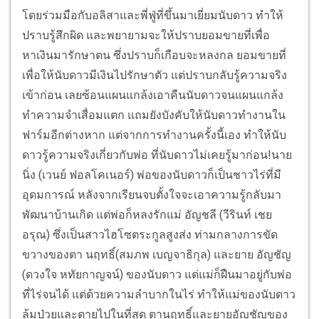
โดยร่วมมือกับอลิสาและพี่ฟู่ที่ขึ้นมาเยี่ยมนับดาว ทำให้
ปราบรู้สึกผิด และพยายามจะให้ปราบยอมขายที่เพื่อ
หาเงินมารักษาตน ซึ่งปราบก็เกือบจะหลงกล ยอมขายที่
เพื่อให้นับดาวมีเงินไปรักษาตัว แต่ปราบกลับรู้ความจริง
เข้าก่อน เลยซ้อนแผนแกล้งเอาคืนนับดาวจนแผนแกล้ง
ทำความจำเสื่อมแตก แถมยังบังคับให้นับดาวทำงานใน
ฟาร์มอีกต่างหาก แต่จากการทำงานครั้งนี้เอง ทำให้นับ
ดาวรู้ความจริงเกี่ยวกับพ่อ ที่นับดาวไม่เคยรู้มาก่อน!
นาย
นิ่ง (เวนย์ ฟอลโคเนอร์) พ่อของนับดาวก็เป็นชาวไร่ที่มี
อุดมการณ์ หลังจากเรียนจบตั้งใจจะเอาความรู้กลับมา
พัฒนาบ้านเกิด แต่พ่อก็หลงรักแม่ อัญชลี (วีรินท์ เชย
อรุณ) ซึ่งเป็นสาวไฮโซตระกูลสูงส่ง ท่ามกลางการขัด
ขวางของตา นฤทธิ์(สมภพ เบญจาธิกุล) และยาย อัญชัญ
(ดวงใจ หทัยกาญจน์) ของนับดาว แต่แม่ก็ฝืนมาอยู่กับพ่อ
ที่ไร่จนได้ แต่ด้วยความลำบากในไร่ ทำให้แม่ของนับดาว
ล้มป่วยและตายไปในที่สุด
ตานฤทธิ์และยายอัญชัญของ