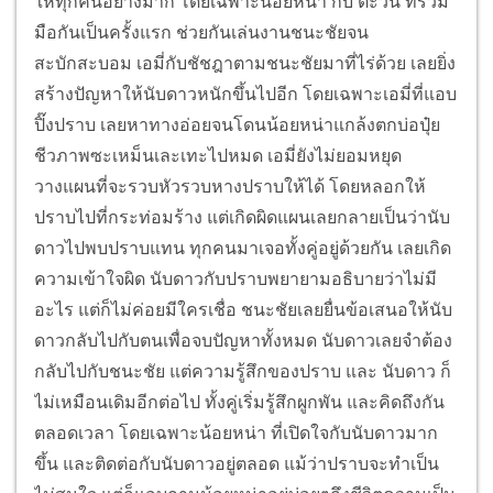
ให้ทุกคนอย่างมาก โดยเฉพาะน้อยหน่า กับ ตะวัน ที่ร่วม
มือกันเป็นครั้งแรก ช่วยกันเล่นงานชนะชัยจน
สะบักสะบอม เอมี่กับชัชฎาตามชนะชัยมาที่ไร่ด้วย เลยยิ่ง
สร้างปัญหาให้นับดาวหนักขึ้นไปอีก โดยเฉพาะเอมี่ที่แอบ
ปิ๊งปราบ เลยหาทางอ่อยจนโดนน้อยหน่าแกล้งตกบ่อปุ๋ย
ชีวภาพซะเหม็นเละเทะไปหมด
เอมี่ยังไม่ยอมหยุด
วางแผนที่จะรวบหัวรวบหางปราบให้ได้ โดยหลอกให้
ปราบไปที่กระท่อมร้าง แต่เกิดผิดแผนเลยกลายเป็นว่านับ
ดาวไปพบปราบแทน ทุกคนมาเจอทั้งคู่อยู่ด้วยกัน เลยเกิด
ความเข้าใจผิด นับดาวกับปราบพยายามอธิบายว่าไม่มี
อะไร แต่ก็ไม่ค่อยมีใครเชื่อ ชนะชัยเลยยื่นข้อเสนอให้นับ
ดาวกลับไปกับตนเพื่อจบปัญหาทั้งหมด นับดาวเลยจำต้อง
กลับไปกับชนะชัย
แต่ความรู้สึกของปราบ และ นับดาว ก็
ไม่เหมือนเดิมอีกต่อไป ทั้งคู่เริ่มรู้สึกผูกพัน และคิดถึงกัน
ตลอดเวลา โดยเฉพาะน้อยหน่า ที่เปิดใจกับนับดาวมาก
ขึ้น และติดต่อกับนับดาวอยู่ตลอด แม้ว่าปราบจะทำเป็น