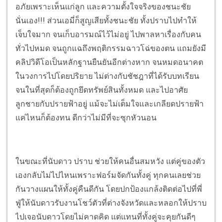
อภัยเพราะเห็นแก่ลูก และความตั้งใจจริงของชนะชัย
นั่นเอง!!!
ส่วนเอมี่ก็สูญเสียทั้งชนะชัย ทั้งปราบไปทำให้
เจ็บใจมาก จนเก็บอารมณ์ไว้ไม่อยู่ ไปพาลหาเรื่องกับคน
ทั่วไปหมด จนถูกแฉถึงพฤติกรรมฉาวโฉ่ของตน แถมยังมี
คลิปวิดีโอเป็นหลักฐานยืนยันอีกต่างหาก จนหมดอนาคต
ในวงการไปโดยปริยาย ไม่ต่างกับชัชฎาที่ได้รับบทเรียน
จนในที่สุดก็ต้องถูกยึดทรัพย์สินทั้งหมด และไปอาศัย
ลูกชายกับปรายฟ้าอยู่ แม้จะไม่เต็มใจและเกลียดปรายฟ้า
แค่ไหนก็ต้องทน ดีกว่าไม่มีที่จะซุกหัวนอน
ในขณะที่นับดาว ปราบ ช่วยให้คนอื่นสมหวัง แต่คู่ของตัว
เองกลับไม่ไปไหนเพราะฟอร์มจัดกันทั้งคู่ ทุกคนเลยช่วย
กันวางแผนให้ทั้งคู่คืนดีกัน โดยปกป้องแกล้งติดต่อไปที่พี่
ฟู่ให้นับดาวรับงานโชว์ตัวที่ต่างจังหวัดและหลอกให้ปราบ
ไปเจอนับดาวโดยไม่คาดคิด แต่แทนที่ทั้งคู่จะคุยกันดีๆ