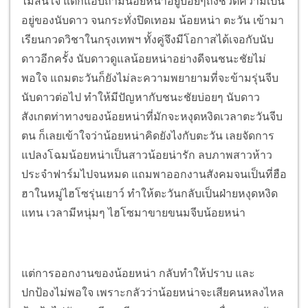
ไม่สนใจ แต่ก็แอบถามน้อยหน่าอยู่บ่อยๆถึงชีวิตความเป็น
อยู่ของนับดาว จนกระทั่งปิดเทอม น้อยหน่า ตะวัน เข้ามา
เรียนกวดวิชาในกรุงเทพฯ ทั้งคู่จึงมีโอกาสได้เจอกับนับ
ดาวอีกครั้ง
นับดาวดูแลน้อยหน่าอย่างดีจนชนะชัยไม่
พอใจ แถมตะวันก็ยังไม่ละความพยายามที่จะข้ามรุ่นจีบ
นับดาวต่อไป ทำให้มีปัญหากับชนะชัยบ่อยๆ นับดาว
สังเกตท่าทางของน้อยหน่าที่มักจะหงุดหงิดเวลาตะวันจีบ
ตน ก็เลยเข้าใจว่าน้อยหน่าคิดยังไงกับตะวัน เลยจัดการ
แปลงโฉมน้อยหน่าเป็นสาวน้อยน่ารัก ลบภาพสาวห้าว
ประจำฟาร์มไปจนหมด แถมพาออกงานสังคมจนเป็นที่ฮือ
ฮาในหมู่ไฮโซรุ่นเยาว์ ทำให้ตะวันกลับเป็นฝ่ายหงุดหงิด
แทน เวลามีหนุ่มๆ ไฮโซมาขายขนมจีบน้อยหน่า
แต่การออกงานของน้อยหน่า กลับทำให้ปราบ และ
ปกป้องไม่พอใจ เพราะกลัวว่าน้อยหน่าจะเสียคนหลงไหล