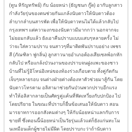
(ทูน หิรัญทรัพย์) กับ น้อยหน่า (ธัญชนก กู๊ด) อากับลูกสาว
กำลังวัยรุ่นของตนช่วยกันแกล้งนับดาวให้นับดาวต้อง
ลำบากลำบนสารพัด เพื่อให้นับดาวทนไม่ได้แล้วกลับไป
กรุงเทพฯ แต่ความงกของนับดาวมีมากกว่า นอกจากจะ
ไม่ยอมกลับแล้ว ยังเอาคืนปราบแบบแสบๆหลายครั้ง ไม่
ว่าจะใส่ความปราบ จนสาวๆที่มาติดพันปราบอย่าง เพชร
สี (ภัณฑิลา ฟูกลิ่น) ลูกสาวนายอำเภอต้องเสียเซลพ์อกหัก
กลับไป หรือแกล้งป่วนงานของปราบจนฝูงแพะของชาว
บ้านที่ไม่รู้อิโหน่อิเหน่ของท้องร่วงเกือบตาย
ทั้งคู่กัดกัน
เจ็บๆหลายรอบ จนต่างฝ่ายต่างต้องหาตัวช่วยมาสู้กัน โดย
นับดาวโทรตาม อลิสามาช่วยกันป่วนพวกปราบอีกแรง
ทำให้อลิสากลายเป็นศัตรูคู่แค้นที่ฟัดเหวี่ยงกับปกป้อง ไป
โดยปริยาย ในขณะที่ปราบก็ยื่นข้อเสนอให้นับดาว สอน
มารยาทการออกสังคมต่างๆ ให้กับน้อยหน่าแลกกับการ
ขายที่ ซึ่งตอนนี้น้อยหน่าเป็นวัยรุ่นแล้วแต่ก็ยังแก่นทะโม
นเหมือนเด็กผู้ชายไม่มีผิด โดยปราบกะว่าถ้านับดาว