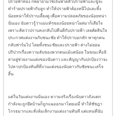
ปรายฟ้าท้อง ก็พยายามใช้เงินฟาดหัวปรายฟ้าและขู่จะ
ทำร้ายปรายฟ้ากับลูก ทำให้ปรายฟ้าต้องหนีไปและทิ้ง
น้อยหน่าให้ปราบเลี้ยงดู เพื่อความปลอดภัยของน้อยหน่า
นั่นเอง นับดาวรู้ว่าแม่แท้ๆของน้อยหน่าโผล่มาก็เสียใจ
เพราะคิดว่าปราบคงกลับไปคืนดีกับปรายฟ้า เลยตัดสินใจ
ประกาศแต่งงานกับชนะชัย ทำให้ปราบอกหัก พาทุกคน
กลับฟาร์มไป โดยทั้งชนะชัยและปรายฟ้า ต่างไม่ยอม
ปริปากเรื่องความลับของพวกตนแม้แต่น้อย ในขณะที่อลิ
สาอยู่ช่วยงานแต่งของนับดาว และสัญญากับปกป้องว่าจะ
ไปหาปกป้องทันทีที่งานแต่งของนับดาวกับชัยชนะเสร็จ
สิ้น
แต่ในวันแต่งงานนั่นเอง ความจริงเรื่องนับดาวถังแตก
กำลังจะถูกยึดบ้านก็ถูกแฉออกมาโดยเอมี่ ทำให้ชัชฎา
โกรธมากและสั่งล้มเลิกงานแต่งงานทันที แต่แทนที่นับ