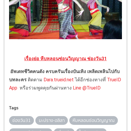
เรื่องย่อ หีบหลอนซ่อนวิญญาณ ช่องวัน31
อัพเดทชีวิตคนดัง ครบครันเรื่องบันเทิง เพลิดเพลินไปกับ
บทละคร
ติดตาม
Dara.trueid.net
ได้อีกช่องทางที่
TrueID
App
หรือร่วมพูดคุยกันผ่านทาง
Line @TrueID
Tags
ช่องวัน31
มะปราง-อลิสา
หีบหลอนซ่อนวิญญาณ