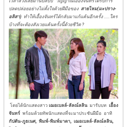
เวลาล่วงเลยมานับสิบปี วิญญาณเอื้องจันทร์ได้รับการ
ปลดปล่อยอย่างไม่ตั้งใจด้วยฝีมือของ
สายไหม(มะปราง-
อลิสา)
ทำให้เอื้องจันทร์
ได้กลับมาแก้แค้นอีกครั้ง
.....ใคร
บ้างที่จะต้องสังเวยแค้นครั้งนี้ด้วยชีวิต
?
โดยได้นักแสดงสาว
เฌอเบลล์-ลัลณ์ลลิน
มารับบท
เอื้อง
จันทร์
พร้อมด้วยทัพนักแสดงที่จะมาประชันฝีมือ อาทิ
กัปตัน-ภูธเนศ, พิมพ์-พิมพ์มาดา, เฌอเบลล์-ลัลณ์ลลิน,