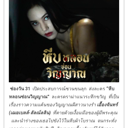
ช่องวัน 31
เปิดประสบการณ์ชวนขนลุก ส่งละคร
“
หีบ
หลอนซ่อนวิญญาณ
”
ละครดราม่าแนวระทึกขวัญ
ที่
เป็น
เรื่องราวความแค้นของวิญญาณผีสาวนางรำ
เอื้องจันทร์
(เฌอเบลล์-ลัลณ์ลลิน)
ที่ตายด้วยเงื้อมมือของผู้มีพระคุณ
และนำร่างของเธอไปขังไว้ในหีบผ้าโบราณ จนกระทั่ง