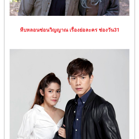
หีบหลอนซ่อนวิญญาณ เรื่องย่อละคร ช่องวัน31