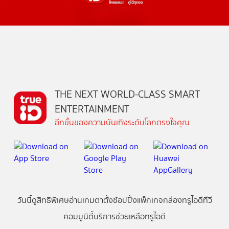
THE NEXT WORLD-CLASS SMART
ENTERTAINMENT
อีกขั้นของความบันเทิงระดับโลกตรงใจคุณ
วันนี้
ดู
สิทธิพิเศษ
อ่าน
เกม
ตาตั้ง
ช้อปปิ้ง
แพ็กเกจ
กล่องทรูไอดีทีวี
คอมมูนิตี้
บริการช่วยเหลือทรูไอดี