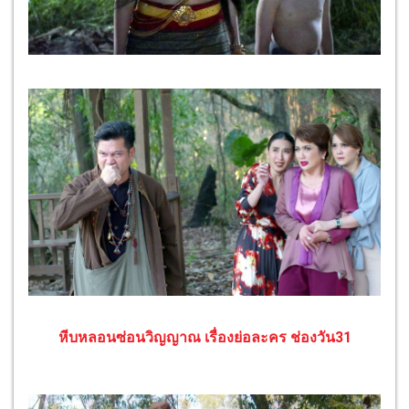
หีบหลอนซ่อนวิญญาณ เรื่องย่อละคร ช่องวัน31