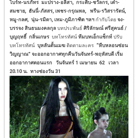
ไบร์ท-นรภัทร มะปราง-อลิสา, กระติ๊บ-ชวัลกร, เต๋า-
สมชาย, ฮันนี่-ภัสสร, เพชร-กรุณพล, พรีน-รวิสรารัตน์,
หมู-กลศ, นุ่น-รมิดา, เหม-ภูมิภาฑิต ฯลฯ
กำกับโดย
จง-
บรรจง สินธนมงคลกุล
บทประพันธ์
ศิริลักษณ์ ศรีสุคนธ์ /
บุญฤทธิ์ กลิ่นเกษร
บทโทรทัศน์
ทีมบทเอ็กแซ็กท์
ปรับ
บทโทรทัศน์
บุหลันดั้นเมฆ
ติดตามละคร
“
หีบหลอนซ่อน
วิญญาณ
”
จะออกอากาศทุกคืนวันจันทร์-พฤหัสบดี
เริ่ม
ออกอากาศตอนแรก วันจันทร์ 1 เมษายน 62 เวลา
20.10 น. ทางช่องวัน 31