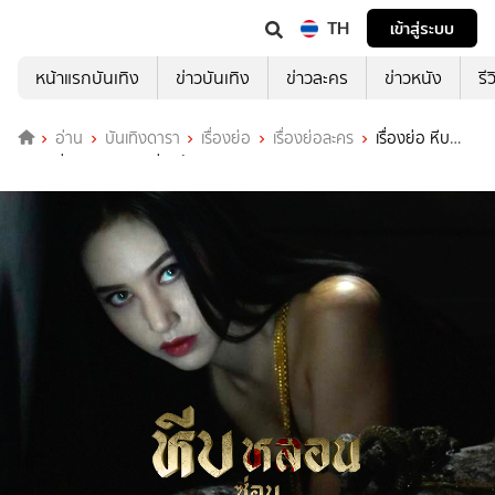
TH
เข้าสู่ระบบ
หน้าแรกบันเทิง
ข่าวบันเทิง
ข่าวละคร
ข่าวหนัง
รี
อ่าน
บันเทิงดารา
เรื่องย่อ
เรื่องย่อละคร
เรื่องย่อ หีบ
หลอนซ่อนวิญญาณ ช่องวัน31