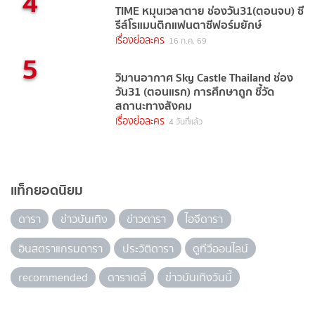
4
TIME หมุนเวลาตาย ช่องวัน31(ตอนจบ) ซี
รีส์โรแมนติกแฟนตาซีฟอร์มยักษ์
เรื่องย่อละคร
16 ก.ค. 69
5
วิมานอากาศ Sky Castle Thailand ช่อง
วัน31 (ตอนแรก) การศึกษาถูก ชี้วัด
สถานะทางสังคม
เรื่องย่อละคร
4 วันที่แล้ว
แท็กยอดนิยม
ดารา
ข่าวบันเทิง
ข่าวดารา
ไอจีดารา
อินสตราแกรมดารา
ประวัติดารา
ดูทีวีออนไลน์
recommended
ดาราเดลี่
ข่าวบันเทิงวันนี้