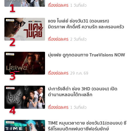
1
เรื่องย่อละคร
1 วันที่แล้ว
แดง ไบเล่ย์ ช่องวัน31 (ตอนแรก)
มิตรภาพ ศักดิ์ศรี ความรัก และครอบครัว
2
เรื่องย่อละคร
2 วันที่แล้ว
มุ่ยเฟย ดูทุกตอนทาง TrueVisions NOW
3
เรื่องย่อละคร
29 ก.ค. 69
ปะการังสีดำ ช่อง 3HD (ตอนจบ) เปิด
ตำนานหลอนใต้ทะเลลึก
4
เรื่องย่อละคร
1 วันที่แล้ว
TIME หมุนเวลาตาย ช่องวัน31(ตอนจบ) ซี
รีส์โรแมนติกแฟนตาซีฟอร์มยักษ์