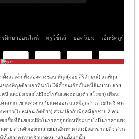
าตั้งแต่เด็ก ทั้งสองต่างชอบ พิกุล(จอย ศิริลักษณ์) แต่พิกุล
่ของพิกุลต้องเอาที่นาไปใช้ค้ำจนเกิดเป็นหนี้สินบานปลาย
ลบหนี และยังเผลอไปมีอะไรกับแตงอ่อน(เต๋า สโรชา) เพื่อน
ธแค้นมาก เขาแต่งงานกับแตงอ่อน และมีลูกสาวด้วยกัน 3 คน
งพราว(ใบหม่อน กิตติยา) ส่วนปลิวกับพิกุลมีลูกชาย 2 คน
แสงขอซื้อที่ดินของปลิวในราคาถูกก่อนที่จะขายไปในราคาแพง
นตาย ส่วนตัวเองก็กลายเป็นอัมพาต แสงยิ่งอาฆาตปลิว ส่วน
ห้ทั้งสองครอบครัวบาดหมางกันตั้งแต่นั้น