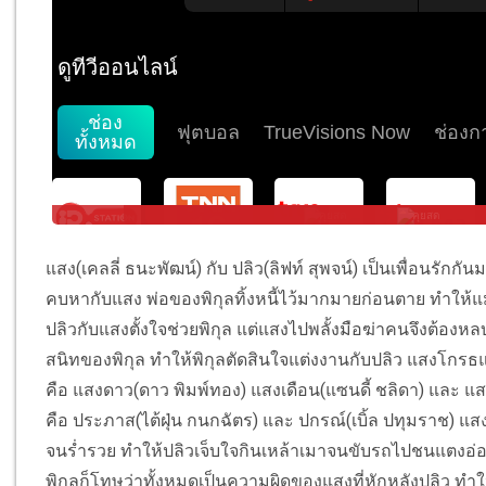
แสง(เคลลี่ ธนะพัฒน์) กับ ปลิว(ลิฟท์ สุพจน์) เป็นเพื่อนรักกันม
คบหากับแสง พ่อของพิกุลทิ้งหนี้ไว้มากมายก่อนตาย ทำให้แม
ปลิวกับแสงตั้งใจช่วยพิกุล แต่แสงไปพลั้งมือฆ่าคนจึงต้องห
สนิทของพิกุล ทำให้พิกุลตัดสินใจแต่งงานกับปลิว แสงโกร
คือ แสงดาว(ดาว พิมพ์ทอง) แสงเดือน(แซนดี้ ชลิดา) และ แส
คือ ประภาส(ไต้ฝุ่น กนกฉัตร) และ ปกรณ์(เบิ้ล ปทุมราช) 
จนร่ำรวย ทำให้ปลิวเจ็บใจกินเหล้าเมาจนขับรถไปชนแตงอ่อ
พิกุลก็โทษว่าทั้งหมดเป็นความผิดของแสงที่หักหลังปลิว ทำใ