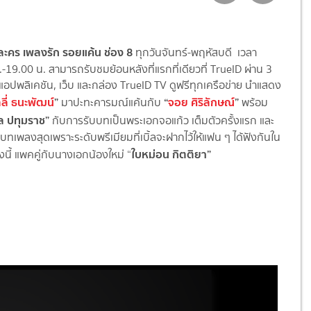
่อละคร เพลงรัก รอยแค้น ช่อง 8
ทุกวันจันทร์-พฤหัสบดี เวลา
-19.00 น. สามารถรับชมย้อนหลังที่แรกที่เดียวที่ TrueID ผ่าน 3
อปพลิเคชัน, เว็บ และกล่อง TrueID TV ดูฟรีทุกเครือข่าย นำแสดง
ลี่ ธนะพัฒน์
”
“
จอย ศิริลักษณ์
”
มาปะทะคารมณ์แค้นกับ
พร้อม
ิ้ล ปทุมราช”
กับการรับบทเป็นพระเอกจอแก้ว เต็มตัวครั้งแรก และ
บทเพลงสุดเพราะระดับพรีเมียมที่เบิ้ลจะฝากไว้ให้แฟน ๆ ได้ฟังกันใน
ใบหม่อน กิตติยา”
องนี้ แพคคู่กับนางเอกน้องใหม่ “