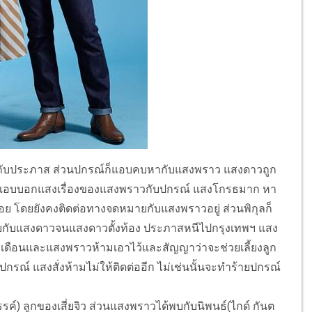
พอกับประภาส ส่วนปกรณ์ก็แอบคบหากับแสงพราว แสงดาวถูก
 จึงแอบบอกแสงเรื่องของแสงพราวกับปกรณ์ แสงโกรธมาก หา
้อย โดยยังคงติดต่อทางจดหมายกับแสงพราวอยู่ ส่วนพิกุลก็
สียกับแสงดาวจนแสงดาวตั้งท้อง ประภาสหนีไปกรุงเทพฯ แสง
ือนและแสงพราวห้ามเอาไว้และสัญญาว่าจะช่วยเลี้ยงลูก
์ แสงสั่งห้ามไม่ให้ติดต่ออีก ไม่เช่นนั้นจะทำร้ายปกรณ์
ค์) ลูกของเสี่ยจิว ส่วนแสงพราวได้พบกับนิพนธ์(ไกด์ กันต