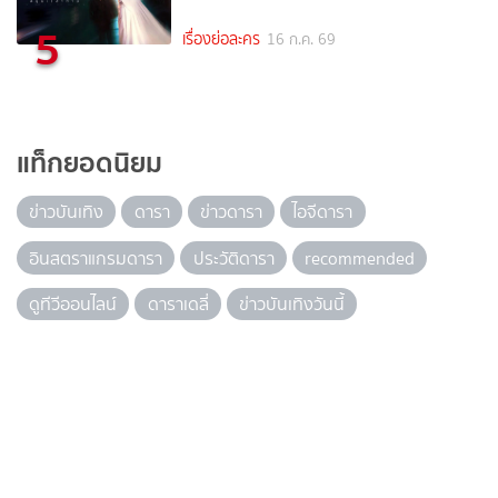
5
เรื่องย่อละคร
16 ก.ค. 69
แท็กยอดนิยม
ข่าวบันเทิง
ดารา
ข่าวดารา
ไอจีดารา
อินสตราแกรมดารา
ประวัติดารา
recommended
ดูทีวีออนไลน์
ดาราเดลี่
ข่าวบันเทิงวันนี้