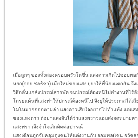
เมื่อลูกๆ ของทั้งสองครอบครัวโตขึ้น แสงดาวเกิดไปชอบ
หยก(จอย ชลธิชา) เมียใหม่ของแสง ยุยงให้พี่น้องแตกกัน
วิธีกลั่นแกล้งปกรณ์สารพัด จนปกรณ์ต้องหนีไปทำงานที่ไร้อ
โกรธแค้นที่แสงทำให้ปกรณ์ต้องหนีไป จึงยุให้ประภาสได้เ
โมโหมากออกตามล่า แสงดาวเสียใจอยากไปทำแท้ง แต่แสงเด
ของแสงดาว ต่อมาแสงจับได้ว่าแสงพราวแอบส่งจดหมายหาปกรณ
แสงพราวจึงจำใจเลิกติดต่อปกรณ์
แสงเดือนถูกจับคลุมถุงชนให้แต่งงานกับ จอมพล(เชน ธวัชสรร