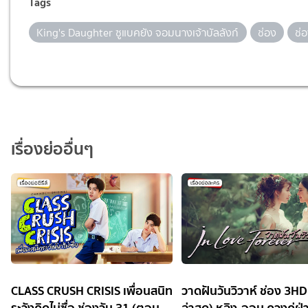
Tags
King's Daughter ซูแบคยัง จอมนางเจ้าบัลลังก์
ช่อง
ช่
เรื่องย่ออื่นๆ
CLASS CRUSH CRISIS เพื่อนสนิท
วาดฝันวันวิวาห์ ช่อง 3H
ระวังคิดไม่ซื่อ ช่องวัน 31 (ตอน
ล่าสุด) หลิง-ออม ควงคู่ฝ่