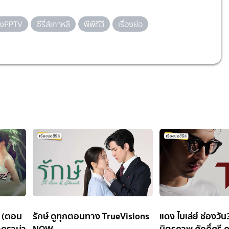
องPPTV
ซีรี่ส์เกาหลี
พีพีทีวี
เรื่องย่อ
D (ตอน
รักษ์ ดูทุกตอนทาง TrueVisions
แดง ไบเล่ย์ ช่องว
าดราม่า
NOW
มิตรภาพ ศักดิ์ศรี 