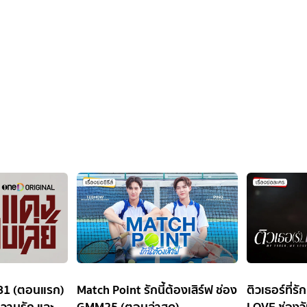
ัน31 (ตอนแรก)
Match Point รักนี้ต้องเสิร์ฟ ช่อง
ติวเธอร์ที่
ความรัก และ
GMM25 (ตอนล่าสุด)
LOVE ช่องวั