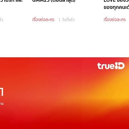
ของทุกคนเต้
เรื่องย่อละคร
เรื่องย่อละคร
ล้ว
1 วันที่แล้ว