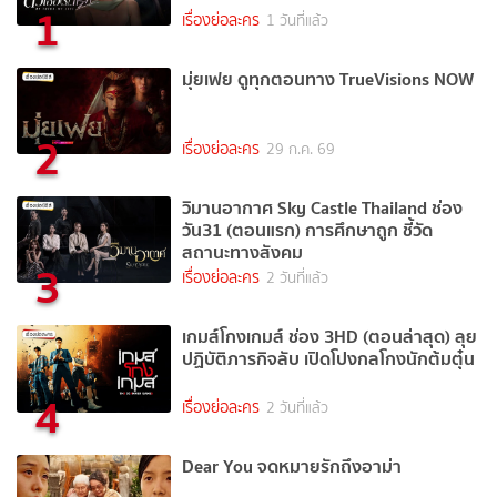
1
เรื่องย่อละคร
1 วันที่แล้ว
มุ่ยเฟย ดูทุกตอนทาง TrueVisions NOW
2
เรื่องย่อละคร
29 ก.ค. 69
วิมานอากาศ Sky Castle Thailand ช่อง
วัน31 (ตอนแรก) การศึกษาถูก ชี้วัด
สถานะทางสังคม
3
เรื่องย่อละคร
2 วันที่แล้ว
เกมส์โกงเกมส์ ช่อง 3HD (ตอนล่าสุด) ลุย
ปฏิบัติภารกิจลับ เปิดโปงกลโกงนักต้มตุ๋น
4
เรื่องย่อละคร
2 วันที่แล้ว
Dear You จดหมายรักถึงอาม่า