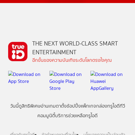
THE NEXT WORLD-CLASS SMART
ENTERTAINMENT
อีกขั้นของความบันเทิงระดับโลกตรงใจคุณ
วันนี้
ดู
สิทธิพิเศษ
อ่าน
เกม
ตาตั้ง
ช้อปปิ้ง
แพ็กเกจ
กล่องทรูไอดีทีวี
คอมมูนิตี้
บริการช่วยเหลือทรูไอดี