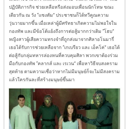
ปฏิบัติภารกิจ ช่วยเหลือหรือส่งมอบเพื่อนนักโทษ ขณะ
เดียวกัน ณ วัง “แซงตัม” ประชาชนก็ได้ทวีคูณความ
วุ่นวายมากขึ้น เมื่อเหล่าผู้มีศรัทธาเกิดความไม่พอใจใน
กองทัพ และมีข้อโต้แย้งถึงการต่อสู้มากกว่าเดิม “โฮบ”
หญิงสาวผู้เสียความทรงจำที่ถูกส่งมาจากศิลาอโนมารี่
เธอได้รับการช่วยเหลือจาก “เกเบรียว และ เอ็คโค่” เธอได้
ต่อสู้กับกลุ่มทหารล่องหนที่ควบคุมศิลา พวกเขาต้องร่วม
มือกับกองทัพ “คลากส์ และ เรเวน” เพื่อหาวิธีจบสงคราม
สุดท้าย ตามความเชื่อว่าหากไม่มีมนุษย์ก็จะไม่มีสงคราม
แล้วใครกันละที่สร้างมนุษย์ขึ้นมา