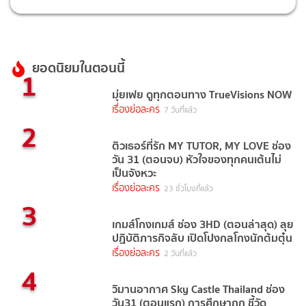
ยอดนิยมในตอนนี้
1
มุ่ยเฟย ดูทุกตอนทาง TrueVisions NOW
เรื่องย่อละคร
7 วันที่แล้ว
2
ติวเธอร์ที่รัก MY TUTOR, MY LOVE ช่อง
วัน 31 (ตอนจบ) หัวใจของทุกคนเต้นไม่
เป็นจังหวะ
เรื่องย่อละคร
23 ชั่วโมงที่แล้ว
3
เกมส์โกงเกมส์ ช่อง 3HD (ตอนล่าสุด) ลุย
ปฏิบัติภารกิจลับ เปิดโปงกลโกงนักต้มตุ๋น
เรื่องย่อละคร
2 วันที่แล้ว
4
วิมานอากาศ Sky Castle Thailand ช่อง
วัน31 (ตอนแรก) การศึกษาถูก ชี้วัด