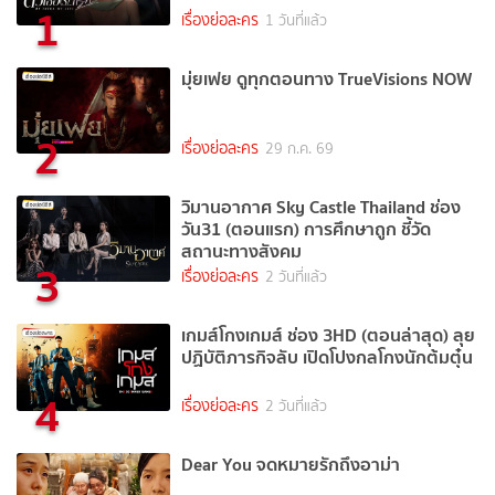
1
เรื่องย่อละคร
1 วันที่แล้ว
มุ่ยเฟย ดูทุกตอนทาง TrueVisions NOW
2
เรื่องย่อละคร
29 ก.ค. 69
วิมานอากาศ Sky Castle Thailand ช่อง
วัน31 (ตอนแรก) การศึกษาถูก ชี้วัด
สถานะทางสังคม
3
เรื่องย่อละคร
2 วันที่แล้ว
เกมส์โกงเกมส์ ช่อง 3HD (ตอนล่าสุด) ลุย
ปฏิบัติภารกิจลับ เปิดโปงกลโกงนักต้มตุ๋น
4
เรื่องย่อละคร
2 วันที่แล้ว
Dear You จดหมายรักถึงอาม่า