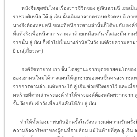
หนังจีนชุดซับไทย เรื่องราวชีวิตของ ลู่เจินฉวนฉี เธอเ
ราชวงศ์เหนือ ใต้ ลู่ เจิน นั้นเดิมมาจากครอบครัวคหบดี ภา
นางจึงต้องหลบหนี ขณะที่หนีการตามล่านั้นก็ได้พบกับ องค์รั
ที่แท้จริงเพื่อหนีจาการตามล่าด้วยเหมือนกัน ทั้งสองมีความ
จากนั้น ลู่ เจิน ก็เข้าไปเป็นนางกำนัลในวัง แต่ด้วยความส
ยี่ ยน(เสี้ยวเจา)
องค์รัชทายาท เกา จั้น โดยฐานะจากบุตรชายคนโตของฮองเ
ฮองเฮาคนใหม่ได้วางแผนให้ลูกชายของตนขึ้นครองราชแทน จึงส
จากการตามล่า...แต่เพราะได้ ลู่ เจิน ช่วยชีวิตเอาไว้ และเมื่อ
คนร้ายที่ตามล่าพระองค์ ทำให้พระองค์ต้องพลัดพรากจาก ลู่ เ
จั้น จึงกลับเข้าวังเพื่อแก้แค้นให้กับ ลู่ เจิน
ทำให้ทั้งสองมาพบกันอีกครั้งในวังหลวงแต่ความรักครั้งนี
ความอิจฉาริษยาของผู้คนที่รายล้อม แม้ในท้ายที่สุด ลู่ 