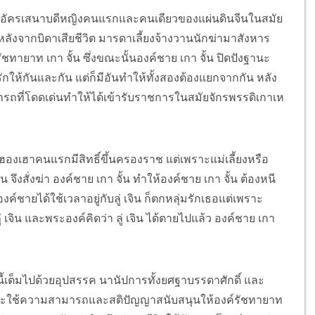
ป็นอัครเสนาบดีหญิงคนแรกและคนเดียวของแผ่นดินจีนในสมัย
ยหลังจากบิดาเสียชีวิต มารดาเลี้ยงจ้างวานนักฆ่ามาสังหาร
ชทายาท เกา จั้น ซึ่งขณะนั้นองค์ชาย เกา จั้น ปิดปังฐานะ
รักให้กันและกัน แต่ก็มีอันทำให้ทั้งสองต้องแยกจากกัน หลัง
ามารถที่โดดเด่นทำให้ได้เข้ารับราชการในสมัยจักรพรรดิเกาเห
ฮาคนแรกมีสิทธิ์ขึ้นครองราช แต่เพราะแม่เลี้ยงหรือ
ั่งฆ่า องค์ชาย เกา จั้น ทำให้องค์ชาย เกา จั้น ต้องหนี
องค์ชายได้ใช้เวลาอยู่กับลู่ เจิน ก็ตกหลุ่มรักเธอแต่เพราะ
จิน และพระองค์คิดว่า ลู่ เจิน ได้ตายไปแล้ว องค์ชาย เกา
้เต็มไปด้วยอุปสรรค นานัปการทั้งยศฐาบรรดาศักดิ์ และ
เจิน จะใช้ความสามารถและสติปัญญาสนับสนุนให้องค์รัชทายาท