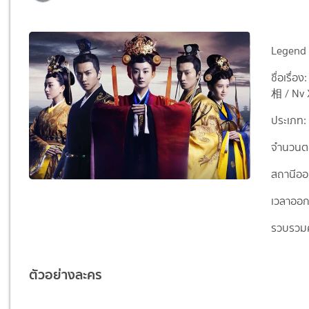
Legend o
ชื่อเรื
相 / Nv 
ประเภท:
จำนวนต
สถานีอ
เวลาออก
รวบรวม
ตัวอย่างละคร