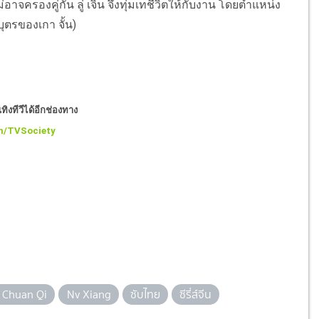
ม่อาจครองคู่กัน ลู่ เจิน จึงทุ่มเทชีวิตให้กับงาน โดยตำแหน่ง
ุตรของเกา จั้น)
ิงทีวีได้อีกช่องทาง
m/TVSociety
 Chuan Qi
Nv Xiang
ซับไทย
ซีรี่ส์จีน