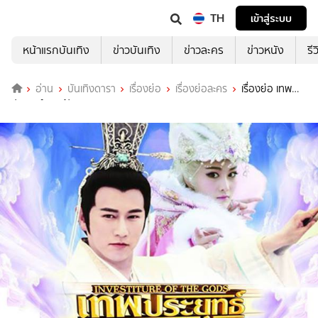
TH
เข้าสู่ระบบ
หน้าแรกบันเทิง
ข่าวบันเทิง
ข่าวละคร
ข่าวหนัง
รี
อ่าน
บันเทิงดารา
เรื่องย่อ
เรื่องย่อละคร
เรื่องย่อ เทพ
ประยุทธ์พิชิตฟ้า