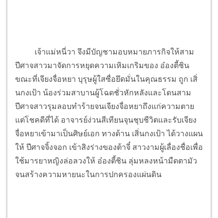
เจ้าแม่หนี่วา จึงมีบัญชามอบหมายภารกิจให้สาม
ปีศาจสาวมาจัดการหยุดความเหิมเกริมของ อ๋องตี้ชิน
ขณะที่เจียงจื่อหยา บุรุษผู้ใสซื่อยึดมั่นในคุณธรรม ถูก เสิ่
นกงเป้า น้องร่วมสาบานผู้โฉดชั่วหักหลังและโดนสาม
ปีศาจสาวรุมลอบทำร้ายจนเจียงจื่อหยาถึงแก่ความตาย
แต่โชคดีที่ได้ อาจารย์ง่วนสีเทียนจุนชุบชีวิตและรับเจียง
จื่อหยาเข้ามาเป็นศิษย์เอก ทางด้าน เสิ่นกงเป้า ได้วางแผน
ให้ ปีศาจจิ้งจอก เข้าสิงร่างของต้าจี๋ สาวงามผู้เลื่องชื่อเพื่อ
ใช้มารยาหญิงล่อลวงให้ อ๋องตี้ชิน ลุ่มหลงหน้ามืดตามัว
จนสร้างความหายนะในการปกครองแผ่นดิน