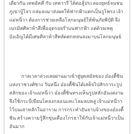
เดียวกัน เทพอัคคี กับ เทพวารี ได้ต่อสู้ประลองยุทธ์จนชน
ภูเขาปู้โจว ถล่มลงมาส่งผลให้ฟากฟ้าแตกเป็นรูโพรง เจ้า
แม่หนี่วา ต้องการช่วยเหลือโลกมนุษย์ให้พ้นภัยพิบัติ จึง
เนรมิตศิลาห้าสีเพื่ออุดรอยรั่วบนฟากฟ้า แต่ด้วยเหตุ
บังเอิญได้มีเศษศิลาห้าสีพลัดตกหล่นลงมาบนโลกมนุษย์
กาลเวลาล่วงเลยผ่านมาเข้าสู่ยุคสมัยของ อ๋องตี้ซิน
แห่งราชวงศ์ซาง วันหนึ่ง อ๋องตี้ชินได้เสด็จไปสักการะรูป
สลักของ เจ้าแม่หนี่วา อ๋องตี้ซินทรงเห็นรูปสลักอันงดงาม
จึงใช้กระบี่เขียนโคลงกลอนแทะโลมลบหลู่ เจ้าแม่หนี่วา
ไว้บนเสาหลักในอาราม การกระทำอันจาบจ้วงของอ๋องตี้
ชิน สร้างความรู้สึกขุ่นเคืองโกรธาให้กับเจ้าแม่หนี่วาเป็น
อันมาก