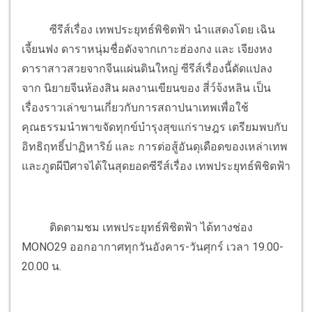
ซีรีส์เรื่อง เทพประยุทธ์พิชิตฟ้า นำแสดงโดย เฉิน
เจี้ยนฟง ดาราหนุ่มชื่อดังจากเกาะฮ่องกง และ เจียงหง
ดาราสาวสวยจากจีนแผ่นดินใหญ่ ซีรีส์เรื่องนี้ดัดแปลง
จาก นิยายจีนห้องสิน ผลงานเขียนของ สี่ว์จ้งหลิน เป็น
เรื่องราวเล่าขานเกี่ยวกับการสถาปนาเทพเพื่อใช้
คุณธรรมนำพาขจัดทุกข์บำรุงสุขแก่ราษฎร เตรียมพบกับ
อิทธิฤทธิ์ปาฏิหาริย์ และ การต่อสู้อันดุเดือดของเหล่าเทพ
และภูตผีปีศาจได้ในสุดยอดซีรีส์เรื่อง เทพประยุทธ์พิชิตฟ้า
ติดตามชม เทพประยุทธ์พิชิตฟ้า ได้ทางช่อง
MONO29 ออกอากาศทุกวันอังคาร-วันศุกร์ เวลา 19.00-
20.00 น.