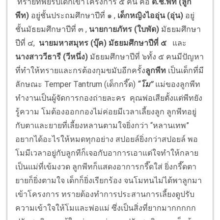
ทรายทิพย์รับเด็กเข้าโครงการ ๕ คน คือ
ด.ช.พีท (ลูก
พีท)
อยู่ชั้นประถมศึกษาปีที่ ๑ ,
เด็กหญิงไออุ่น (อุ่น)
อยู่
ชั้นมัธยมศึกษาปีที่ ๓ ,
นายกายภัทร (ใบพัด)
มัธยมศึกษา
ปีที่ ๔,
นายมหาสมุทร (บุ๊ค) มัธยมศึกษาปีที่ ๕
และ
นางสาววีธารี (วีหนึ่ง)
มัธยมศึกษาปีที่ ๖ทั้ง ๕ คนมีปัญหา
ที่ทำให้ทรายและกรต้องกุมขมับอีกครั้ง
ลูกพีท
เป็นเด็กที่มี
ลักษณะ Temper Tantrum (เด็กกรี๊ด)
“โม”
แม่ของลูกพีท
ทำงานเป็นผู้จัดการกองถ่ายละคร คุณพ่อเสียตั้งแต่พีทยัง
รู้ความ โมต้องออกกองไม่ค่อยมีเวลาเลี้ยงลูก ลูกพีทอยู่
กับตาและยายที่เลี้ยงหลานตามใจยิ่งกว่า “หลานเทพ”
อยากได้อะไรให้หมดทุกอย่าง สปอยล์ยิ่งกว่าสปอยล์ พอ
โมมีเวลาอยู่กับลูกทีก็เจอกับอาการเอาแต่ใจทำให้กลาย
เป็นแม่ที่เข้มงวด ลูกพีทก็แสดงอาการกรี๊ดใส่ ยิ่งกรี๊ดตา
ยายก็ยิ่งตามใจ เด็กก็ยิ่งเรียกร้อง จนโมทนไม่ได้พาลูกมา
เข้าโครงการ ทรายต้องทำการประสานการเลี้ยงดูปรับ
ความเข้าใจให้โมและพ่อแม่ ซึ่งเป็นสิ่งที่ยากมากกกกก