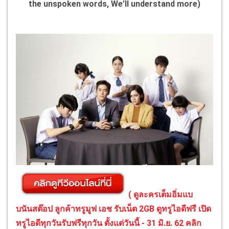
the unspoken words, We’ll understand more)
( ดูละครเต็มอิ่มแบ
บนันสต๊อป ลูกค้าทรูมูฟ เอช รับเน็ต 2GB ดูทรูไอดีฟรี เปิด
ทรูไอดีทุกวันรับฟรีทุกวัน ตั้งแต่วันนี้ - 31 มิ.ย. 62 คลิก