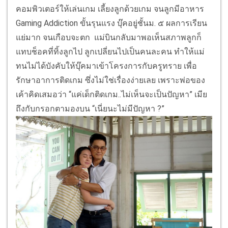
คอมพิวเตอร์ให้เล่นเกม เลี้ยงลูกด้วยเกม จนลูกมีอาหาร
Gaming Addiction ขั้นรุนแรง บุ๊คอยู่ชั้นม. ๕ ผลการเรียน
แย่มาก จนเกือบจะตก แม่บินกลับมาพอเห็นสภาพลูกก็
แทบช็อคที่ทิ้งลูกไป ลูกเปลี่ยนไปเป็นคนละคน ทำให้แม่
ทนไม่ได้บังคับให้บุ๊คมาเข้าโครงการกับครูทราย เพื่อ
รักษาอาการติดเกม ซึ่งไม่ใช่เรื่องง่ายเลย เพราะพ่อของ
เค้าคิดเสมอว่า “แค่เด็กติดเกม..ไม่เห็นจะเป็นปัญหา” เมีย
ถึงกับกรอกตามองบน “เนี่ยนะไม่มีปัญหา ?”