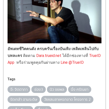
อัพเดทชีวิตคนดัง ครบครันเรื่องบันเทิง เพลิดเพลินไปกับ
บทละคร
ติดตาม
Dara.trueid.net
ได้อีกช่องทางที่
TrueID
App
หรือร่วมพูดคุยกันผ่านทาง
Line @TrueID
Tags
จ๊ะ จิตตาภา
ช่อง3
นิว ชยพล
นิ้ง ศรัณยา
รัดเกล้า อามระดิษ
วัยแสบสาแหรกขาด โครงการ 2