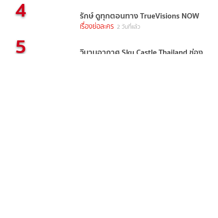
4
รักษ์ ดูทุกตอนทาง TrueVisions NOW
เรื่องย่อละคร
2 วันที่แล้ว
5
วิมานอากาศ Sky Castle Thailand ช่อง
วัน31 (ตอนแรก) การศึกษาถูก ชี้วัด
สถานะทางสังคม
เรื่องย่อละคร
3 วันที่แล้ว
แท็กยอดนิยม
ดารา
ข่าวบันเทิง
ข่าวดารา
ไอจีดารา
อินสตราแกรมดารา
ประวัติดารา
recommended
ดาราเดลี่
ดูทีวีออนไลน์
ข่าวบันเทิงวันนี้