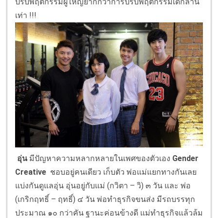
ปรับพฤติกรรมผู้ใหญ่ยากกว่าการปรับพฤติกรรมเด็กล้าน
เท่า !!!
อุ่น
มีปัญหาความหลากหลายในเพศของตัวเอง
Gender
Creative
ชอบอยู่คนเดียว เก็บตัว พ่อแม่แยกทางกันเลย
แบ่งกันดูแลอุ่น อุ่นอยู่กับแม่ (กวิตา – วิ) ๓ วัน และ พ่อ
(เกริกฤทธิ์ – ฤทธิ์) ๔ วัน พ่อทำธุรกิจขนส่ง มีรถบรรทุก
ประมาณ ๑๐ กว่าคัน ฐานะค่อนข้างดี แม่ทำธุรกิจแล้วล้ม