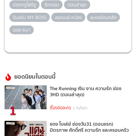
ช่องทรูโฟร์ยู
ซิทคอม
ตอนล่าสุด
รับแซ่บ MY BOSS
ลอเรนซ์-หว่อง
ละครย้อนหลัง
ออย-ธนา
ยอดนิยมในตอนนี้
The Running เงิน งาน ความรัก ช่อง
3HD (ตอนล่าสุด)
1
เรื่องย่อละคร
1 วันที่แล้ว
แดง ไบเล่ย์ ช่องวัน31 (ตอนแรก)
มิตรภาพ ศักดิ์ศรี ความรัก และครอบครัว