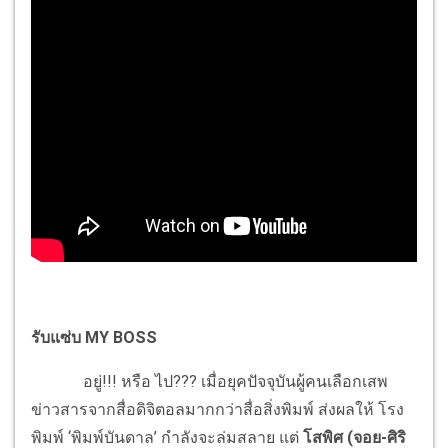
รับแซ่บ MY BOSS
อยู่!!! หรือ ไป??? เมื่อยุคปัจจุบันผู้คนเลือกเสพ
ข่าวสารจากสื่อดิจิตอลมากกว่าสื่อสิ่งพิมพ์ ส่งผลให้ โรง
พิมพ์ ‘พิมพ์บันดาล’ กำลังจะล่มสลาย แต่
โสพิศ (จอย-ศิริ