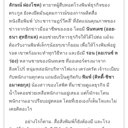
ลักษณ์ ผ่องโชค)
ทายาทผู้สืบทอดโรงพิมพ์ธุรกิจของ
ตระกูล ยังคงยึดมั่นอุดมการณ์ของการผลิตสื่อ
หนังสือพิมพ์ ‘ประชาราษฎร์วีคลี่’ ที่อัดแน่นคุณภาพของ
ข่าวจากนักข่าวมืออาชีพของเธอ โดยมี
นันทเดช (ออย-
ธนา สุทธิกมล)
คอยช่วยบริหารธุรกิจให้ได้ไปต่อ แม้จะ
ต้องรับงานพิมพ์เล็กๆน้อยๆเขาก็ยอม เพื่อให้โรงพิมพ์อยู่
รอด เขาพร้อมจะทำทุกวิธีทาง และยังมี
รอน (ลอเรนซ์ ห
ว่อง)
หลานชายของนันทเดช ที่ออเดอร์ตรงมาจาก
สิงคโปร์ หนุ่มหล่อนักบริหารไฟแรง เคร่งครัด เจ้าระเบียบ
กับพนักงานทุกคน แถมยังเป็นคู่กัดกับ
พิมพ์ (คิทตี้-ชิชา
อมาตยกุล)
น้องสาวของโสพิศ ที่มาช่วยดูแลธุรกิจ มี
น้ำใจคอยช่วยเหลือพนักงานอยู่เสมอ แต่ก็มักจะโดน
พนักงานเอาเปรียบอยู่ตลอด โดยที่เธอเองก็เต็มใจและไม่
เคยคิดอะไร
อย่างไรก็ตาม...สื่อสิ่งพิมพ์ก็ยังต้องมี และโรง