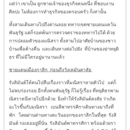
แต่ว่า เขาเป็น ลูกชายเจ้าของธุรกิจคนหนึ่ง ที่ชอบงาน
ศิลปะ ไม่ต้องการทำธุรกิจของครอบครัว ก็เท่านั้น
ทั้งสามเดินทางไปถึงด่านลอย ทหารเขตชายแดนแคว้น
พันธุรัฐ แต่ก็รอดพ้นการตรวจตราของทหารไปได้ ด้วย
การปลอมตัวของมณิสรา ทั้งสามไปอาศัยบ้านของชาว
บ้านเพื่อค้างคืน และเดินทางต่อไปยัง ที่บ้านของย่าทยุติ
ธร ที่ไม่มีใครอยู่มานานแล้ว
ชายแดนเมืองกาสิก ก่อนถึงวังเหมันตาลัย
รังสิมันต์ให้คนไปสืบเรื่องราวที่มณิสราหายตัวไป แต่ก็
ไม่พบร่องรอย อีกทั้งคนพันธุรัฐ ก็ไม่รู้เรื่อง ที่ทยุติธรพาม
ณิสราหนีหายไปอีกด้วย ยิ่งทำให้รังสิมันต์สงสัย ว่าเกิด
อะไรขึ้นกับมณิสรา เบนลีพาทรรศิกาเดินทางมาถึงที่
พัก โดยผ่านด่านทางตะวันออกของกาสิกในที่สุด รังสิ
มันต์ รอเธออยู่ที่นั่น รังสิมันต์พาทรรศิกา พร้อมด้วยรา