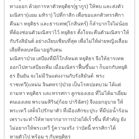
ทางออก ด้วยการหาตัวทยุติธร(ฐากูร) ให้พบ และส่งตัว
มณิสรา(แยม มทิรา) ไปที่กาสิก เพื่อขอแลกตัวทรรศิกา
คืนมา ทยุติธร และธารเทพ(โกสินทร์) ก็ลำบากใจไม่น้อย
ที่ต้องซ่อนตัวมณิสราไว้ ทยุติธร ตั้งใจจะคืนตัวมณิสราให้
กับรังสิมันต์ อย่างเงียบเชียบที่สุด เพื่อไม่ให้ฝายหญิงเสื่อม
เสียที่หลบหนีมาอยู่กับตน
มณิสราป่วย เสบียงที่มีก็ใกล้หมด ทยุติธร จึงให้ธารเทพ
ออกไปหาเสบียงเพิ่ม เมื่อมณิสราฟื้นขึ้นมา ก็บอกกับทยุติ
ธร ยืนยัน จะไม่มีวันแต่งงานกับรังสิมันต์ พระ
ราชเทวี(แหม่ม จินตหรา)ป่วย เป็นโรคปอดบวม ได้แต่
ถามหา ทยุติธร และทรรศกา ลูกของเธอ ที่ไม่ได้มาเยี่ยม
ตนเองเลย พระนมสิริน(ก้อย ปาริฉัตร) จึงออกอุบาย ให้
พระเทวี เสด็จไปรักษาตัว ที่เมืองสักขะปุระ ที่มีบ่อน้ำร้อน
เพราะจะทำให้หายจากอาการป่วยได้เร็วขึ้น ที่สำคัญ ยัง
ไม่อยากให้พระเทวี รู้ความจริง ว่าบัดนี้ ทรรศิกาได้
หายตัวไป พร้อม ๆ กับทยุติธร