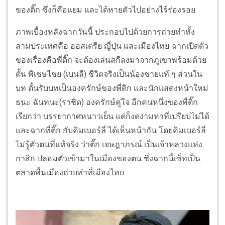
ของติ๊ก ซึ่งก็คือแยม และได้หายตัวไปอย่างไร้ร่องรอย
ภาพเบื้องหลังฉากวันนี้ ประกอบไปด้วยการถ่ายทำทั้ง
สามประเทศคือ ออสเตรีย ญี่ปุ่น และเมืองไทย ฉากเปิดตัว
ของเรื่องคือพี่ติ๊ก จะต้องเล่นสกีลงมาจากภูเขาพร้อมด้วย
ตั้น พิเชษไชย (เบนลี) ชีวิตจริงเป็นน้องชายแท้ ๆ ส่วนใน
บท ตั้นรับบทเป็นองครักษ์ของพี่ติก และนักแสดงหน้าใหม่
ธนะ ฉันทนะ(ราชิด) องครักษ์คู่ใจ อีกคนหนึ่งของพี่ติ๊ก
เรียกว่า บรรยากาศหนาวเย็น แต่ก็งดงามหาที่เปรียบไม่ได้
และฉากที่ติ๊ก กับคิมเบอร์ลี่ ได้เห็นหน้ากัน โดยคิมเบอร์ลี่
ไม่รู้ตัวตนที่แท้จริง ว่าติ๊ก เจษฎาภรณ์ เป็นเจ้าหลวงแห่ง
กาสิก ปลอมตัวเข้ามาในเมืองของตน ซึ่งฉากนี้เซ็ทเป็น
ตลาดพื้นเมืองถ่ายทำที่เมืองไทย