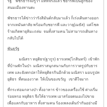
รัฐ พัชรธารจึงรู้ว่า แท้ที่จริงแล้ว ชยารพีเป็นลูกของ
สนมเมืองทานตะ
พัชรธารได้ข่าวว่ารังสิมันต์กลับมาแล้ว ก็เร่งเดินทางออก
จากเหมันตาลัย พร้อมกับชยารพี และวายุ(เมธัส) แต่โชค
ร้ายเกิดพายุหิมะถล่ม จนทั้งสามคน ไม่สามารถเดินทาง
กลับไปได้
พันธุรัฐ
มณิสรา ทยุติธร(ฐากูร) ธารเทพ(โกสินทร์) เข้าพัก
ที่บ้านพักในป่า มณิสราสนุกสนานกับการวาดรูปกับธาร
เทพ และยังตกปลาให้ทยุติธรกินอีกด้วย มณิสรา มอบรูปท
ยุติธร ที่ตนเองวาด ให้เป็นของขวัญ เขาดีใจมาก
ที่กระท่อมกลางป่า ทั้งอาหาร ข้าวของเครื่องใช้ ต่างเริ่ม
ร่อยหรอ ทยุติธร จึงให้ธารเทพ เอาสร้อยตนเองไปขาย
เพื่อแลกกับอาหาร ทั้งสามคน ร้องเพลงเต้นรำกันอย่างมี