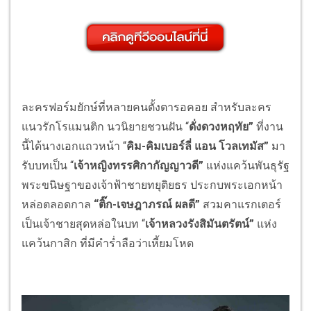
ละครฟอร์มยักษ์ที่หลายคนตั้งตารอคอย สำหรับละคร
แนวรักโรแมนติก นวนิยายชวนฝัน “
ดั่งดวงหฤทัย”
ที่งาน
นี้ได้นางเอกแถวหน้า “
คิม-คิมเบอร์ลี่ แอน โวลเทมัส”
มา
รับบทเป็น “
เจ้าหญิงทรรศิกากัญญาวดี”
แห่งแคว้นพันธุรัฐ
พระขนิษฐาของเจ้าฟ้าชายทยุติยธร ประกบพระเอกหน้า
หล่อตลอดกาล
“ติ๊ก-เจษฎาภรณ์ ผลดี”
สวมคาแรกเตอร์
เป็นเจ้าชายสุดหล่อในบท “
เจ้าหลวงรังสิมันตรัตน์”
แห่ง
แคว้นกาสิก ที่มีคำร่ำลือว่าเหี้ยมโหด