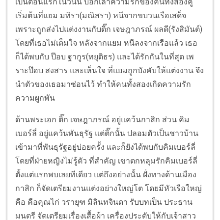
เป็นตอนแรกในวันนี้ บอกเล่าความรักของคนทั้งสองคู่
เริ่มต้นที่แยม มทิรา(มณิสรา) หนีจากขบวนเรือเสด็จ
เพราะถูกส่งไปแต่งงานกับติ๊ก เจษฎาภรณ์ ผลดี(รังสิมันต์)
โดยที่เธอไม่เต็มใจ หลังจากแยม หนีลงจากเรือแล้ว เธอ
ก็ได้พบกับ ป๊อบ ฐากูร(ทยุติธร) และได้รักกันในที่สุด เพ
ราะป๊อบ สงสาร และเห็นใจ ที่แยมถูกบังคับให้แต่งงาน จึง
นำตัวของเธอมาซ่อนไว้ ทำให้คนทั้งสองเกิดความรัก
ความผูกพัน
ด้านพระเอก ติ๊ก เจษฎาภรณ์ อยู่แคว้นกาสิก ส่วน คิม
เบอร์ลี่ อยู่แคว้นพันธุรัฐ แต่ติ๊กนั้น ปลอมตัวเป็นชาวบ้าน
เข้ามาที่พันธุรัฐอยู่บ่อยครั้ง และก็ยังได้พบกับคิมเบอร์ลี่
โดยที่ฝ่ายหญิงไม่รู้ตัว ที่สำคัญ เขาตกหลุมรักคิมเบอร์ลี่
ตั้งแต่แรกพบเลยทีเดียว แต่ถึงอย่างนั้น ฝั่งทางด้านเมือง
กาสิก ก็จัดเตรียมงานแต่งอย่างใหญ่โต โดยมีหัวเรือใหญ่
คือ คือคุณไก่ วรายุฑ มิลินทจินดา รับบทเป็น ประธาน
มนตรี จัดเตรียมเรื่องเสื้อผ้า เครื่องประดับให้กับเจ้าสาว