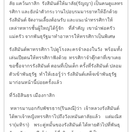
ลัย แคว้นกาสิก รังสิมันต์ให้มาลัย(รัญญา) เป็นคนดูแลทร
รศิกา และยังนำตัวกระวานไปอบรมมารยาทให้อีกด้วย
รังสิมันต์ จัดงานเลี้ยงต้อนรับ และแนะนำทรรศิกาให้
เหล่าทหารชั้นผู้ใหญ่ได้รู้จัก ที่สำคัญ เขานำพ่อครัว
แม่ครัว จากพันธุรัฐมาทำอาหารให้ทรรศิกาเป็นพิเศษ
รังสิมันต์พาทรรศิกา ไปดูโรงละครจำลองในวัง พร้อมทั้ง
เล่นเปียดนให้ทรรศิกาฟังด้วย ทรรศิกาจำตุ๊กตาที่เขาเคย
ขอซื้อจากรรังสิมันต์ ตอนที่เป็นเด็ก ครั้งที่รังสิมันต์ ปลอม
ตัวเข้าพันธุรัฐ ทำให้เธอรู้ว่า รังสิมันต์เสด็จเข้าพันธุรัฐ
มาก่อนหน้านี้บ่อยครั้งแล้ว
ที่วังอิสินธร เมืองกาสิก
ทหารมาบอกกับพัชรธาร(รินลณี)ว่า เจ้าหลวงรังสิมันต์
ได้พาเจ้าหญิงทรรศิกาไปถึงวังเหมันตาลัยแล้ว แต่มณิส
รา(มทิรา) พระคู่หมั้นของรังสิมันต์ ได้หายตัวไปที่พันธุ