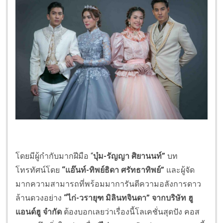
โดยมีผู้กำกับมากฝีมือ “
บุ๋ม-รัญญา ศิยานนท์”
บท
โทรทัศน์โดย
“แอ๊นท์-ทิพย์ธิดา ศรัทธาทิพย์”
และผู้จัด
มากความสามารถที่พร้อมมาการันตีความอลังการดาว
ล้านดวงอย่าง
“ไก่-วรายุฑ มิลินทจินดา”
จากบริษัท ฮู
แอนด์ฮู จำกัด
ต้องบอกเลยว่าเรื่องนี้โลเคชั่นสุดปัง คอส