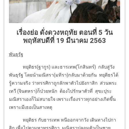
เรื่องย่อ ดั่งดวงหฤทัย ตอนที่ 5 วัน
พฤหัสบดีที่ 19 มีนาคม 2563
พันธุรัฐ
ทยุติธร(ฐากูร) และธารเทพ(โกสินทร์) กลับสู่วัง
พันธุรัฐ โดยนำมณิสรา(มทิรา)กลับมาด้วยกัน ทยุติธรได้
รู้ความจริง ว่าทรรศิกาถูกลักพาตัวไปยังกาสิก ส่วนพระ
เทวี (จินตหรา)ก็ป่วยหนัก ต้องไปรักษาตัวที่ สุขะปุระ
มณิสราเองก็ไม่สบายใจ เพราะเรื่องราวทุกอย่างเกิดขึ้น
เพราะมีเธอเป็นสาเหตุ
ทยุติธร กับธารเทพ หนีออกจากวัง เดินทางไปกา
สิก เพื่อไปตามหาทรรศิกา มณิสราปลอมตัวเป็นชาย