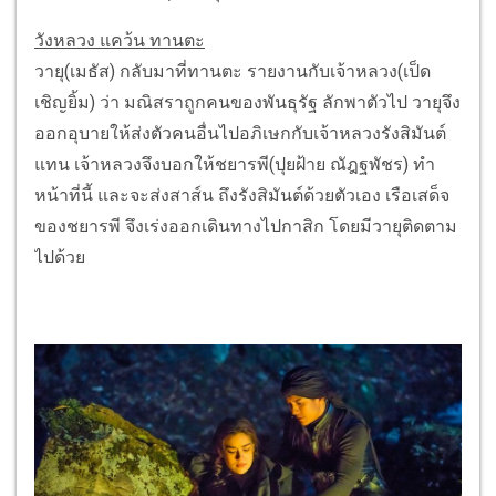
วังหลวง แคว้น ทานตะ
วายุ(เมธัส) กลับมาที่ทานตะ รายงานกับเจ้าหลวง(เป็ด
เชิญยิ้ม) ว่า มณิสราถูกคนของพันธุรัฐ ลักพาตัวไป วายุจึง
ออกอุบายให้ส่งตัวคนอื่นไปอภิเษกกับเจ้าหลวงรังสิมันต์
แทน เจ้าหลวงจึงบอกให้ชยารพี(ปุยฝ้าย ณัฎฐพัชร) ทำ
หน้าที่นี้ และจะส่งสาส์น ถึงรังสิมันต์ด้วยตัวเอง เรือเสด็จ
ของชยารพี จึงเร่งออกเดินทางไปกาสิก โดยมีวายุติดตาม
ไปด้วย