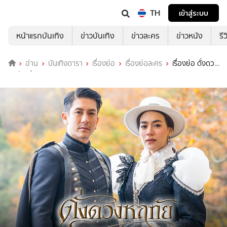
TH
เข้าสู่ระบบ
หน้าแรกบันเทิง
ข่าวบันเทิง
ข่าวละคร
ข่าวหนัง
รี
อ่าน
บันเทิงดารา
เรื่องย่อ
เรื่องย่อละคร
เรื่องย่อ ดั่งดวง
หฤทัย ช่อง 3HD (ตอนจบ)