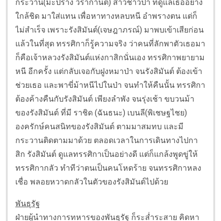
กระวาน(มะปราง วิรากานต์) สาวชาวป่า ที่ดูแลเธออย่าง
ใกล้ชิด มาใส่แทน เพื่อหาทางหลบหนี อำพรางตน แต่ก็
ไม่สำเร็จ เพราะรังสิมันต์(เจษฎาภรณ์) มาพบเข้าเสียก่อน
แล้วในที่สุด ทรรศิกาก็รู้ความจริง ว่าคนที่ลักพาตัวเธอมา
ก็คือเจ้าหลวงรังสิมันต์แห่งกาสิกนั่นเอง ทรรศิกาพยายาม
หนี อีกครั้ง แต่กลับเจอกับฝูงหมาป่า จนรังสิมันต์ ต้องเข้า
ช่วยเธอ และพาขี่ม้าหนีไปในป่า จนทำให้คืนนั้น ทรรศิกา
ต้องค้างคืนกับรังสิมันต์ เพียงลำพัง จนรุ่งเช้า ขบวนม้า
ของรังสิมันต์ ที่มี ราชิด (ฉันธนะ) เบนลี(พิเชษฐไชย)
องครักษ์คนสนิทของรังสิมันต์ ตามมาสมทบ และมี
กระวานติดตามมาด้วย ตลอดเวลาในการเดินทางไปกา
สิก รังสิมันต์ ดูแลทรรศิกาเป็นอย่างดี แต่ก็แกล้งพูดขู่ให้
ทรรศิกากลัว ทำทีว่าตนเป็นคนโหดร้าย จนทรรศิกาหลง
เชื่อ พลอยหวาดกลัวในตัวของรังสิมันต์ไปด้วย
พันธุรัฐ
ฝ่ายผู้นำทางการทหารของพันธุรัฐ ก็ระส่ำระสาย คิดหา