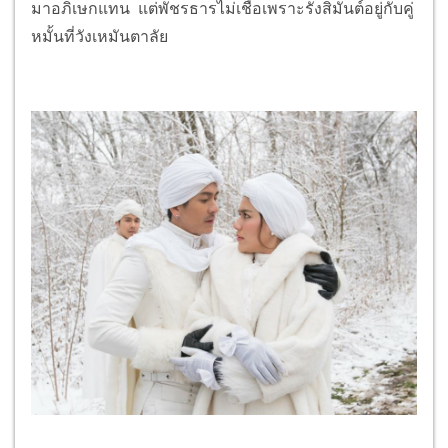
มาอภิเษกแทน แต่พัชรธารไม่เชื่อเพราะรังสิมันต์อยู่กับคู่
หมั้นที่วังเหมันตาลัย