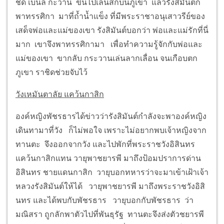
ชิด เบนลี กะวาน ขึ้นไปเล่นสกีบนภูเขา แล้วรังสิมันต์ก็
พาทรรศิกา มาที่ถ้ำน้ำแข็ง ที่มีพระราชาอนุเสาวรีย์ของ
เสด็จพ่อและแม่ของเขา รังสิมันต์บอกว่า พ่อและแม่รักที่นี่
มาก เขาจึงพาทรรศิกามา เพื่อทำความรู้จักกับพ่อและ
แม่ของเขา ขากลับ กระวานเล่นลากเลื่อน จนเกือบตก
ภูเขา ราชิดช่วยจับไว้
วังเหมันตาลัย แคว้นกาสิก
องค์หญิงพัชรธารได้ข่าวว่ารังสิมันต์กำลังจะพาองค์หญิง
เดินทามาที่วัง ก็ไม่พอใจ เพราะไม่อยากพบเจ้าหญิงจาก
ทานตะ จึงออกจากวัง และไปพักที่พระราชวังอิสินทร
แคว้นกาสิกแทน วายุพาชยารพี มาถึงป้อมปราการด่าน
อิสินทร ชายแดนกาสิก วายุบอกทหารว่าจะมาเข้าเฝ้าเจ้า
หลวงรังสิมันต์ให้ได้ วายุพาชยารพี มาถึงพระราชวังอิสิ
นทร และได้พบกับพัชรธาร วายุบอกกับพัชรธาร ว่า
มณิสรา ถูกลักพาตัวไปที่พันธุรัฐ ทานตะจึงส่งตัวชยารพี