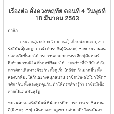
เรื่องย่อ ดั่งดวงหฤทัย ตอนที่ 4 วันพุธที่
18 มีนาคม 2563
กาสิก
กระวาน(มะปราง วิรากานต์) เกือบพลาดตกภูเขา
รังสิมันต์(เจษฎาภรณ์) กับราชิด(ฉันธนะ) ช่วยกระวานจน
ปลอดภัยขึ้นมาได้ กระวานสวมกอดทรรศิกา(คิมเบอร์
ลี่)ด้วยความดีใจ ที่รอดชีวิตมาได้ ระหว่างที่รังสิมันต์ กับ
ทรรศิกาเดินทางด้วยกัน ทั้งคู่เริ่มใกล้ชิด กันมากขึ้น ทั้ง
สองปาหิมะใส่กันอย่างสนุกสนาน ราชิดนำผลไม้มาให้ทร
รศิกากิน ทั้งสองพูดคุยกัน ทำให้ทรรศิการู้ว่า ราชิดมีเชื้อ
สายเป็นคนพันธุรัฐ
ขบวนม้าของรังสิมันต์ ที่นำทรรศิกา กระวาน ราชิด เบน
ลี(พิเชษฐไชย) เดินทางจากภูเขา กลับมาถึงวังเหมันตา