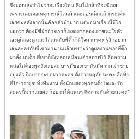
ซึ่งบอกเลยว่าไม่ว่าจะเรื่องไหน คิมไม่กล้าที่จะขี่เลย
เพราะเคยเจอเหตุการณ์โดนม้าเตะตอนเด็กแล้วกระเด็น
เลยค่ะหลังจากนั้นคือกลัวม้ามาก แต่พอมาเรื่องนี้พี่ไก่
บอกว่า ต้องมีขี่ม้าด้วยเราก็เลยอยากลองเอาชนะใจตัว
เองดูก็ลองดู และได้เล่นกับพี่ติ๊กก็ดีใจมากๆค่ะ รู้สึกอยาก
เล่นละครกับพี่เขามานานแล้วเพราะว่าดูผลงานของพี่ติ๊ก
มาตั้งแต่เด็ก พี่เขาก็ยังหล่อเหมือนเค้าสตาฟไว้ คือความ
หล่อไม่ต้องพูดถึงเลยค่ะ บารมีของเขามันมีความเจ้าชาย
อยู่แล้ว ก็อยากจะขอฝากละคร ดั่งดวงหฤทัย นะคะ คือทั้ง
พี่ไก่-วรายุฑ ทั้งทีมงาน ทั้งนักแสดงทุกคนตั้งใจและรัก
ละครนี้มากเลยค่ะ ก็อยากให้แฟนๆ ติดตามกันด้วยนะคะ”