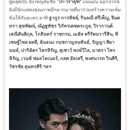
ตูมสุดเป๊ะ ยิ่งใหญ่สมชื่อ “
ไก่-วรายุฑ”
แน่นอน นอกจากนี้
ยังมีนักแสดงคุณภาพอีกมากมายที่มาร่วมสร้างความเข้ม
ข้นให้กับละคร อาทิ
ฐากูร การทิพย์
, รินลณี ศรีเพ็ญ, จินต
หรา สุขพัฒน์, ณัฏฐพัชร วิภัทรเดชตระกูล, วิรากานต์
เสณีตันติกุล, โกสินทร์ ราชกรม, เมธัส ตรีรัตนวารีสิน, พิ
เชษฐ์ไชย ผลดี, ฉันธนะ กฤชกาญจนพันธ์, รัญญา ศิยา
นนท์, ปาริฉัตร ไพรหิรัญ, สุเชาว์ พงษ์วิไล, มาตรา ไพร
หิรัญ, เวนช์ ฟอลโคเนอร์, กลศ อัธเสรี, พงศนารถ วินศิริ,
วัชรชัย สุนทรศิริ ฯลฯ