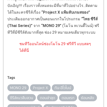
บังเอิญ!!! เรื่องราวทั้งหมดจะมีที่มาที่ไปอย่างไร...ติดตาม
ได้ในละครซีรีส์เรื่อง
“Project X แฟ้มลับเกมสยอง”
ประเดิมออกอากาศเป็นตอนแรกในโปรแกรม
“ไทย ซีรีส์
(Thai Series)”
จาก
“MONO 29”
(โมโน ทเวนตี้ไนน์) ฟรี
ทีวีที่มีซีรีส์ดังมากที่สุด ช่อง 29 หมายเลขเดียวทุกระบบ
ชมทีวีออนไลน์ช่องโมโน 29 ฟรีทีวี แบบสดๆ
ได้ที่นี่
Tags
MONO 29
Project X
กัน-อีโวไนน์
ซีรีส์แนวสืบสวน
ตอนล่าสุด
ตอนแรก
ย้อนหลัง