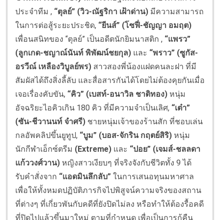
ประจำทีม ,
“ตุลย์” (วิว-ณัฐริกา เฝ้าด่าน)
มีความสามารถ
ในการต่อสู้ระยะประชิด,
“ยีนส์” (โซฟี่-ชัญญา อมฤต)
เพื่อนสนิทของ “ตุลย์” เป็นอดีตนักยิมนาสติก ,
“แพรว”
(ลูกเกด-ชญาณ์นันท์ พิพัฒน์ชยกุล)
และ
“พราว” (ซูกัส-
อรวีณ์ เหลืองวิบูลย์พร)
สาวสองพี่น้องแฝดคนละฝา ที่มี
สัมผัสได้ถึงสิ่งลี้ลับ และสื่อสารกันได้โดยไม่ต้องคุยกันเมื่อ
เจอเรื่องคับขัน,
“คิว” (เบสท์-อนาวิล ชาติทอง)
หนุ่ม
อัจฉริยะไอคิวเกิน 180 คิว ที่มีความจำเป็นเลิศ,
“เต๋า”
(ซัน-ชีวานนท์ จำศรี)
ชายหนุ่มเจ้าของร้านสัก ที่ชอบเล่น
กลอัพคลิปขึ้นยูทูป,
“บูม” (บอส-จักริน กฤตย์สิริ)
หนุ่ม
นักกีฬาเอ็กซ์ตรีม
(Extreme)
และ
“ปอย” (เจมส์-ชลลดา
แก้ววงศ์วาน)
หญิงสาวเงียบๆ ที่จริงจังกับชีวิตทั้ง 9 ได้
รับคำสั่งจาก
“แอดมินลึกลับ”
ในการเสนอทุนมหาศาล
เพื่อให้ทั้งหมดปฏิบัติภารกิจไปพิสูจน์ความจริงของสถาน
ที่ต่างๆ ที่เกี่ยวพันกับคดีที่ยังปิดไม่ลง หรือทำให้ต้องรื้อคดี
ที่ปิดไปแล้วขึ้นมาใหม่ ตามที่กำหนด เพื่อเป็นการกู้คืน