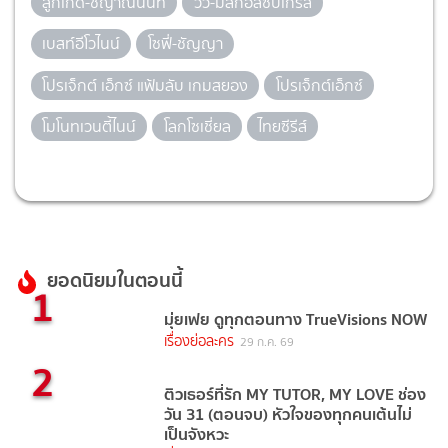
ลูกเกด-ชญาณ์นันท์
วิว-มิสกอสซิปเกิร์ล
เบสท์อีโวไนน์
โซฟี่-ชัญญา
โปรเจ็กต์ เอ็กซ์ แฟ้มลับ เกมสยอง
โปรเจ็กต์เอ็กซ์
โมโนทเวนตี้ไนน์
โลกโซเชี่ยล
ไทยซีรีส์
ยอดนิยมในตอนนี้
1
มุ่ยเฟย ดูทุกตอนทาง TrueVisions NOW
เรื่องย่อละคร
29 ก.ค. 69
2
ติวเธอร์ที่รัก MY TUTOR, MY LOVE ช่อง
วัน 31 (ตอนจบ) หัวใจของทุกคนเต้นไม่
เป็นจังหวะ