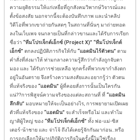
ความยุติธรรมให้แก่เหยื่อที่ถูกสังคมวิพากษ์วิจารณ์และ
ตั้งข้อสงสัย นอกจากนี้จะต้องบันทึกภาพ และนำคลิป
วิดีโอที่พวกเขาถ่ายกันสดๆ ในสถานที่นั่นๆ มาถ่ายทอด
ลงในเว็บเพจ จนกลายเป็นที่กล่าวขานและได้รับการเรียก
ชื่อว่า
“ทีมโปรเจ็กต์เอ็กซ์ (Project X)”
“ทีมโปรเจ็กต์
เอ็กซ์”
ตกลงปฏิบัติภารกิจให้กับ
“แอดมินไร้ตัวตน”
ตาม
คำสั่งที่ส่งมาให้ ท่ามกลางความรู้สึกว่ากำลังถูกจับตา
มอง และ ได้รับการช่วยเหลือ ทุกครั้งที่พวกเขากำลังตก
อยู่ในอันตราย จึงสร้างความสงสัยและอยากรู้ว่า ตัวตน
ที่แท้จริงของ
“แอดมิน”
ผู้ที่คอยสั่งการนั้นเป็นใครกัน
แน่??การพิสูจน์ความจริงของแต่ละสถานที่ ที่
“แอดมิน
ลึกลับ”
มอบหมายให้จะเป็นอย่างไร, การพยายามเปิดเผย
ตัวที่แท้จริงของ
“แอดมิน”
จะสำเร็จหรือไม่ และทำไม
ญาติผู้ใหญ่ ของ
“ทีมโปรเจ็กต์เอ็กซ์”
ทั้ง พ่อ-แม่-ซิส
เตอร์-น้าชาย และ จ่าโจ้ ถึงได้เคยรู้จักกันมาก่อน...หรือ
การถูกเลือกให้มาปฏิบัติภารกิจในครั้งนี้ไม่ใช่เรื่อง