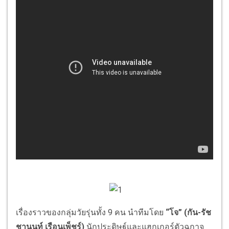
เรื่องราวของกลุ่มวัยรุ่นทั้ง 9 คน นำทีมโดย
“โจ” (กัน-รัช
ชานนท์ เรือนเพ็ชร์)
นักประดิษฐ์และแฮกเกอร์ตัวฉกาจ