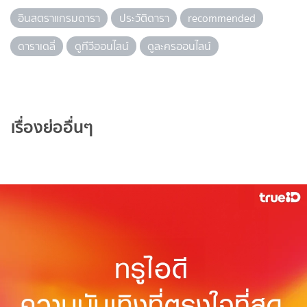
อินสตราแกรมดารา
ประวัติดารา
recommended
ดาราเดลี่
ดูทีวีออนไลน์
ดูละครออนไลน์
เรื่องย่ออื่นๆ