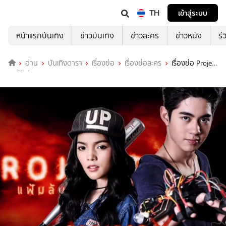
TH
เข้าสู่ระบบ
หน้าแรกบันเทิง
ข่าวบันเทิง
ข่าวละคร
ข่าวหนัง
รี
อ่าน
บันเทิงดารา
เรื่องย่อ
เรื่องย่อละคร
เรื่องย่อ Project
X แฟ้มลับเกมสยอง