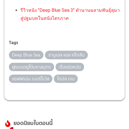
รีวิวหนัง "Deep Blue Sea 3" ตำนานฉลามพันธุ์ดุมา
สู่ปฐมบทในหนังไตรภาค
Tags
Deep Blue Sea
ซามูเอล แอล แจ็กสัน
ฝูงมฤตยูใต้มหาสมุทร
เรื่องย่อหนัง
แซฟฟรอน เบอร์โรว์ส
โทมัส เจน
ยอดนิยมในตอนนี้