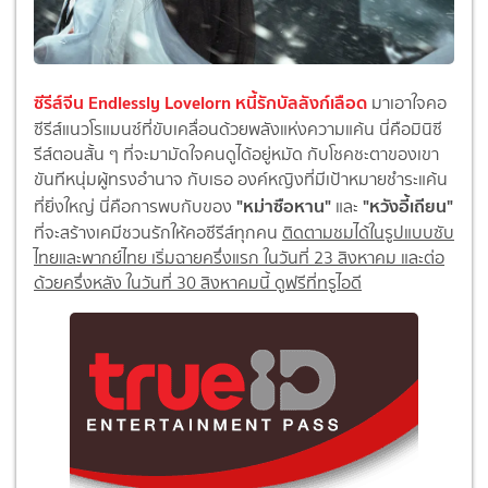
ซีรีส์จีน Endlessly Lovelorn หนี้รักบัลลังก์เลือด
มาเอาใจคอ
ซีรีส์แนวโรแมนซ์ที่ขับเคลื่อนด้วยพลังแห่งความแค้น นี่คือมินิซี
รีส์ตอนสั้น ๆ ที่จะมามัดใจคนดูได้อยู่หมัด กับโชคชะตาของเขา
ขันทีหนุ่มผู้ทรงอำนาจ กับเธอ องค์หญิงที่มีเป้าหมายชำระแค้น
"หม่าซือหาน"
"หวังอี้เถียน"
ที่ยิ่งใหญ่ นี่คือการพบกับของ
และ
ที่จะสร้างเคมีชวนรักให้คอซีรีส์ทุกคน
ติดตามชมได้ในรูปแบบซับ
ไทยและพากย์ไทย เริ่มฉายครึ่งแรก ในวันที่ 23 สิงหาคม และต่อ
ด้วยครึ่งหลัง ในวันที่ 30 สิงหาคมนี้ ดูฟรีที่ทรูไอดี