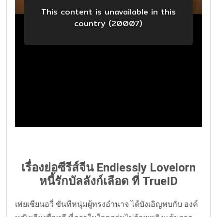
เรื่องย่อซีรีส์จีน Endlessly Lovelorn
หนี้รักบัลลังก์เลือด ที่ TrueID
เพ่ยเชียนอวี่ ขันทีหนุ่มผู้ทรงอำนาจ ได้บังเอิญพบกับ องค์