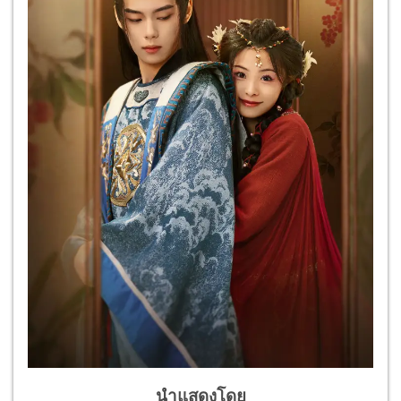
นำแสดงโดย