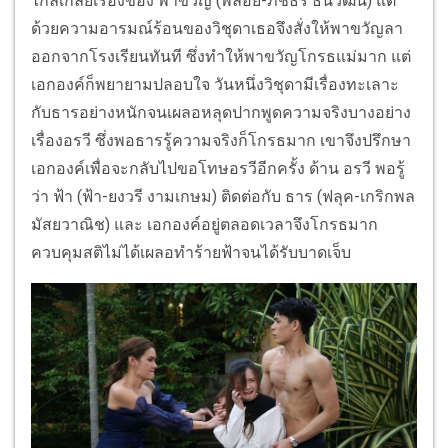
ไกลเกลี่ยเรื่องของ พาขวัญ (พลอย-ภัชธร ธนวัฒน์) แต่
ด้วยความอารมณ์ร้อนของวิชุดาเธอจึงสั่งให้พาขวัญลา
ออกจากโรงเรียนทันที ซึ่งทำให้พาขวัญโกรธแม่มาก แต่
เอกองค์ก็พยายามปลอบใจ วันหนึ่งวิชุดามีเรื่องทะเลาะ
กับธารอย่างหนักจนเผลอหลุดปากพูดความจริงบางอย่าง
เรื่องอรวี ซึ่งพอธารรู้ความจริงก็โกรธมาก เขาจึงปรึกษา
เอกองค์เพื่อจะกลับไปขอโทษอรวีอีกครั้ง ด้าน อรวี พอรู้
ว่า ฟ้า (ฟ้า-ยงวรี งามเกษม) ติดต่อกับ ธาร (ฟลุค-เกริกพล
มัสยวาณิช) และ เอกองค์อยู่ตลอดเวลาจึงโกรธมาก
ควบคุมสติไม่ได้เผลอทำร้ายฟ้าจนได้รับบาดเจ็บ