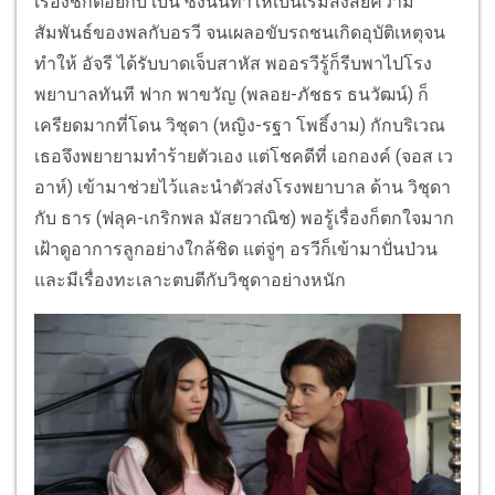
เรื่องชกต่อยกับ เบน ซึ่งนั่นทำให้เบนเริ่มสงสัยความ
สัมพันธ์ของพลกับอรวี จนเผลอขับรถชนเกิดอุบัติเหตุจน
ทำให้ อัจรี ได้รับบาดเจ็บสาหัส พออรวีรู้ก็รีบพาไปโรง
พยาบาลทันที ฟาก พาขวัญ (พลอย-ภัชธร ธนวัฒน์) ก็
เครียดมากที่โดน วิชุดา (หญิง-รฐา โพธิ์งาม) กักบริเวณ
เธอจึงพยายามทำร้ายตัวเอง แต่โชคดีที่ เอกองค์ (จอส เว
อาห์) เข้ามาช่วยไว้และนำตัวส่งโรงพยาบาล ด้าน วิชุดา
กับ ธาร (ฟลุค-เกริกพล มัสยวาณิช) พอรู้เรื่องก็ตกใจมาก
เฝ้าดูอาการลูกอย่างใกล้ชิด แต่จู่ๆ อรวีก็เข้ามาปั่นป่วน
และมีเรื่องทะเลาะตบตีกับวิชุดาอย่างหนัก