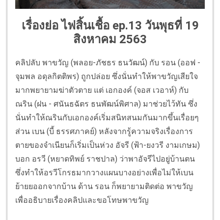
เรื่องย่อ ไฟสิ้นเชื้อ ep.
13 วันพุธที่ 19
สิงหาคม 2563
คลิปลับ พาขวัญ (พลอย-ภัชธร ธนวัฒน์) กับ รอน (ออฟ -
จุมพล อดุลกิตติพร) ถูกปล่อย ซึ่งนั่นทำให้พาขวัญเสียใจ
มากพยายามฆ่าตัวตาย แต่ เอกองค์ (จอส เวอาห์) กับ
ณริน (ฝน - ศนันธฉัตร ธนพัฒน์พิศาล) มาช่วยไว้ทัน ซึ่ง
นั่นทำให้ณรินกับเอกองค์เริ่มสนิทสนมกันมากขึ้นเรื่อยๆ
ส่วน เบน (บี้ ธรรศภาคย์) หลังจากรู้ความจริงเรื่องการ
ตายของจำเนียนก็เริ่มเป็นห่วง อัจรี (ฟ้า-ยงวรี งามเกษม)
บอก อรวี (หยาดทิพย์ ราชปาล) ว่าพาอัจรีไปอยู่บ้านตน
ซึ่งทำให้อรวีโกรธมากวางแผนบางอย่างเพื่อไม่ให้เบน
ย้ายยออกจากบ้าน ด้าน รอน ก็พยายามติดต่อ พาขวัญ
เพื่ออธิบายเรื่องคลิปและขอโทษพาขวัญ