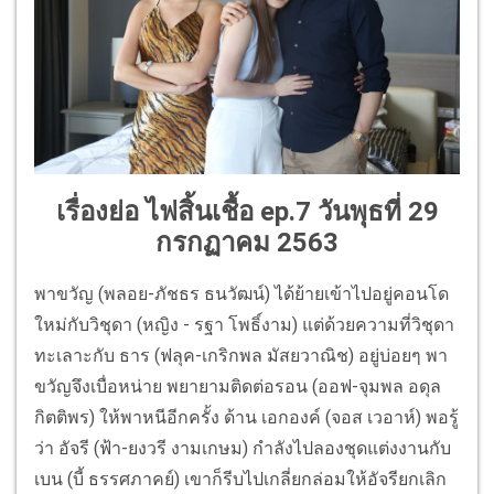
เรื่องย่อ ไฟสิ้นเชื้อ ep.
7 วันพุธที่ 29
กรกฏาคม 2563
พาขวัญ (พลอย-ภัชธร ธนวัฒน์) ได้ย้ายเข้าไปอยู่คอนโด
ใหม่กับวิชุดา (หญิง - รฐา โพธิ์งาม) แต่ด้วยความที่วิชุดา
ทะเลาะกับ ธาร (ฟลุค-เกริกพล มัสยวาณิช) อยู่บ่อยๆ พา
ขวัญจึงเบื่อหน่าย พยายามติดต่อรอน (ออฟ-จุมพล อดุล
กิตติพร) ให้พาหนีอีกครั้ง ด้าน เอกองค์ (จอส เวอาห์) พอรู้
ว่า อัจรี (ฟ้า-ยงวรี งามเกษม) กำลังไปลองชุดแต่งงานกับ
เบน (บี้ ธรรศภาคย์) เขาก็รีบไปเกลี่ยกล่อมให้อัจรียกเลิก