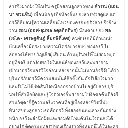
ธารจึงฝากฝังให้ณริน ครูฝึกสอนลูกสาวของ
คำรณ (แอน
นา ชวนชื่น)
เพื่อนนักธุรกิจท้องถิ่นของธารช่วยดูแล แต่
อรวีก็สืบจนรู้ความเคลื่อนไหวของครอบครัวธาร จึงจ้าง
วาน
รอน (ออฟ-จุมพล อดุลกิตติพร)
น้องชายของ
พล
(เจได - เศรษฐศิษฎ์ ลิ้มกษิดิ์เดช)
คนขับรถที่มีตำแหน่ง
เป็นเครื่องมือระบายความใคร่อย่างลับๆ ของอรวี ไป
ล่อลวงให้พาขวัญเสียผู้เสียคน ด้านบุรินทร์ที่ไม่ยอมหยุด
อยู่ที่อัจรี แต่กลับพอใจในเสน่ห์ของอรวีและพยายาม
เข้าหาอรวีจนอรวีใจอ่อน หลังจากนั้นไม่นานอัจรีจับได้ว่า
บุรินทร์กับอรวีมีความสัมพันธ์ลึกซึ้งกัน อัจรีเสียใจมาก
และรับไม่ได้ ตัดสินใจหนีออกจากบ้านไปอยู่กับธาร บุริ
นทร์ที่สำนึกผิดและรู้ใจตัวเองก็พยายามไปง้อขอคืนดีอัจรี
ส่วนวิชุดาก็รู้ความจริงว่าคนที่อยู่เบื้องหลังชีวิตที่พัง
พินาศของลูกสาวเธอคืออรวี ทั้งสองคนทะเลาะกันอย่าง
หนัก อรวีจะสำนึกผิดและยอมดับไฟแค้นในใจตนลงได้
อย่างไร ติดตามบทสรุปของเรื่องราวทั้งหมดนี้ได้ในละคร