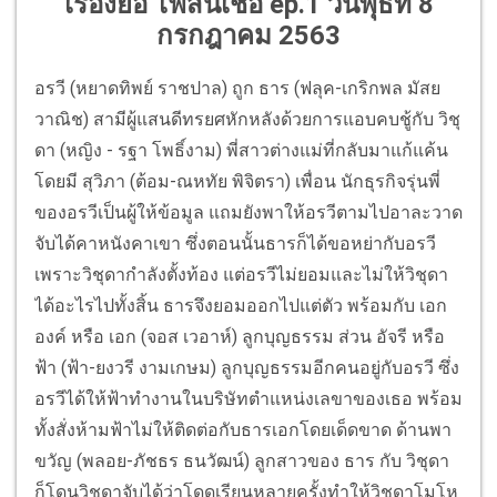
เรื่องย่อ ไฟสิ้นเชื้อ ep.1
วันพุธที่ 8
กรกฎาคม 2563
อรวี (หยาดทิพย์ ราชปาล) ถูก ธาร (ฟลุค-เกริกพล มัสย
วาณิช) สามีผู้แสนดีทรยศหักหลังด้วยการแอบคบชู้กับ วิชุ
ดา (หญิง - รฐา โพธิ์งาม) พี่สาวต่างแม่ที่กลับมาแก้แค้น
โดยมี สุวิภา (ต้อม-ณหทัย พิจิตรา) เพื่อน นักธุรกิจรุ่นพี่
ของอรวีเป็นผู้ให้ข้อมูล แถมยังพาให้อรวีตามไปอาละวาด
จับได้คาหนังคาเขา ซึ่งตอนนั้นธารก็ได้ขอหย่ากับอรวี
เพราะวิชุดากำลังตั้งท้อง แต่อรวีไม่ยอมและไม่ให้วิชุดา
ได้อะไรไปทั้งสิ้น ธารจึงยอมออกไปแต่ตัว พร้อมกับ เอก
องค์ หรือ เอก (จอส เวอาห์) ลูกบุญธรรม ส่วน อัจรี หรือ
ฟ้า (ฟ้า-ยงวรี งามเกษม) ลูกบุญธรรมอีกคนอยู่กับอรวี ซึ่ง
อรวีได้ให้ฟ้าทำงานในบริษัทตำแหน่งเลขาของเธอ พร้อม
ทั้งสั่งห้ามฟ้าไม่ให้ติดต่อกับธารเอกโดยเด็ดขาด ด้านพา
ขวัญ (พลอย-ภัชธร ธนวัฒน์) ลูกสาวของ ธาร กับ วิชุดา
ก็โดนวิชุดาจับได้ว่าโดดเรียนหลายครั้งทำให้วิชุดาโมโห