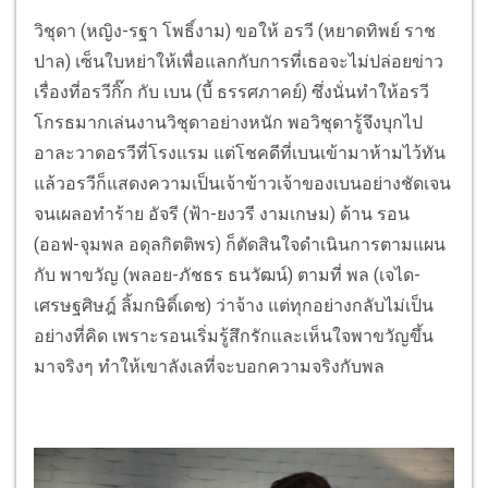
วิชุดา (หญิง-รฐา โพธิ์งาม) ขอให้ อรวี (หยาดทิพย์ ราช
ปาล) เซ็นใบหย่าให้เพื่อแลกกับการที่เธอจะไม่ปล่อยข่าว
เรื่องที่อรวีกิ๊ก กับ เบน (บี้ ธรรศภาคย์) ซึ่งนั่นทำให้อรวี
โกรธมากเล่นงานวิชุดาอย่างหนัก พอวิชุดารู้จึงบุกไป
อาละวาดอรวีที่โรงแรม แต่โชคดีที่เบนเข้ามาห้ามไว้ทัน
แล้วอรวีก็แสดงความเป็นเจ้าข้าวเจ้าของเบนอย่างชัดเจน
จนเผลอทำร้าย อัจรี (ฟ้า-ยงวรี งามเกษม) ด้าน รอน
(ออฟ-จุมพล อดุลกิตติพร) ก็ตัดสินใจดำเนินการตามแผน
กับ พาขวัญ (พลอย-ภัชธร ธนวัฒน์) ตามที่ พล (เจได-
เศรษฐศิษฎ์ ลิ้มกษิดิ์เดช) ว่าจ้าง แต่ทุกอย่างกลับไม่เป็น
อย่างที่คิด เพราะรอนเริ่มรู้สึกรักและเห็นใจพาขวัญขึ้น
มาจริงๆ ทำให้เขาลังเลที่จะบอกความจริงกับพล