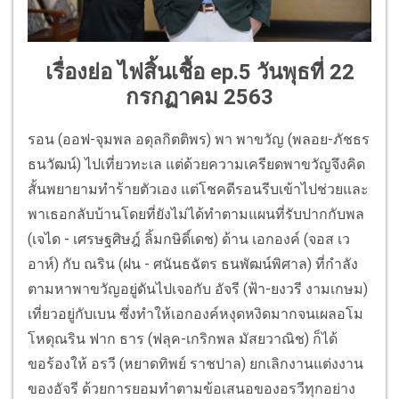
เรื่องย่อ ไฟสิ้นเชื้อ ep.
5 วันพุธที่ 22
กรกฏาคม 2563
รอน (ออฟ-จุมพล อดุลกิตติพร) พา พาขวัญ (พลอย-ภัชธร
ธนวัฒน์) ไปเที่ยวทะเล แต่ด้วยความเครียดพาขวัญจึงคิด
สั้นพยายามทำร้ายตัวเอง แต่โชคดีรอนรีบเข้าไปช่วยและ
พาเธอกลับบ้านโดยที่ยังไม่ได้ทำตามแผนที่รับปากกับพล
(เจได - เศรษฐศิษฎ์ ลิ้มกษิดิ์เดช) ด้าน เอกองค์ (จอส เว
อาห์) กับ ณริน (ฝน - ศนันธฉัตร ธนพัฒน์พิศาล) ที่กำลัง
ตามหาพาขวัญอยู่ดันไปเจอกับ อัจรี (ฟ้า-ยงวรี งามเกษม)
เที่ยวอยู่กับเบน ซึ่งทำให้เอกองค์หงุดหงิดมากจนเผลอโม
โหดุณริน ฟาก ธาร (ฟลุค-เกริกพล มัสยวาณิช) ก็ได้
ขอร้องให้ อรวี (หยาดทิพย์ ราชปาล) ยกเลิกงานแต่งงาน
ของอัจรี ด้วยการยอมทำตามข้อเสนอของอรวีทุกอย่าง