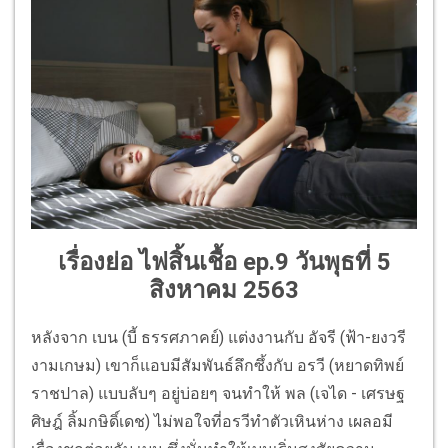
เรื่องย่อ ไฟสิ้นเชื้อ ep.9
วันพุธที่ 5
สิงหาคม 2563
หลังจาก เบน (บี้ ธรรศภาคย์) แต่งงานกับ อัจรี (ฟ้า-ยงวรี
งามเกษม) เขาก็แอบมีสัมพันธ์ลึกซึ้งกับ อรวี (หยาดทิพย์
ราชปาล) แบบลับๆ อยู่บ่อยๆ จนทำให้ พล (เจได - เศรษฐ
ศิษฎ์ ลิ้มกษิดิ์เดช) ไม่พอใจที่อรวีทำตัวเหินห่าง เผลอมี