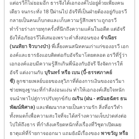
แต่อรวีก็ไม่ยอมอีก ธารจึงได้เอกองค์ไปอยู่ด้วยเพียงคน
เดียว จนกระทั่ง 18 ปีผ่านไป อัจรีที่เป็นฝ่ายต้องอยู่กับอรวี
กลายเป็นคนเก็บกดและเก็บความรู้สึกเพราะถูกอรวี
ทำร้ายร่างกายทุกครั้งที่นึกถึงความแค้นในอดีต แต่อัจรี
ยังให้อภัยอรวีได้เสมอเพราะคำสั่งสอนของ
จำเนียร
(นนทิยา จิวบางป่า)
พี่เลี้ยงคนสนิทคนเก่าแก่ของอรวี เอก
องค์และธารยังแอบติดต่อกับอัจรีมาโดยตลอด อรวีที่รู้ว่า
เอกองค์แอบมีความรู้สึกเกินพี่น้องกับอัจรี จึงจัดการให้
อัจรี แต่งงานกับ
บุรินทร์ หรือ เบน (บี้-ธรรศภาคย์
ชี)
ลูกชายเพลย์บอยของสุวิภาที่ต้องการเงินของอรวีมา
ช่วยพยุงฐานะที่กำลังง่อนแง่น ทำให้เอกองค์เสียใจหนัก
จนนำพาไปสู่การปรับทุกข์กับ
ณริน (ฝน - ศนันธฉัตร ธน
พัฒน์พิศาล)
และพัฒนากลายเป็นความรัก สิ่งที่อรวีทำ
ทั้งหมดก็เพื่อความสะใจที่จะได้สร้างความเจ็บปวดส่งต่อ
ไปให้ถึงธาร ที่กำลังเครียดหนักทั้งเรื่องที่วิชุดาเปิดเผย
ธาตุแท้ที่ร้ายกาจออกมา แถมยังมีเรื่องของ
พาขวัญ หรือ