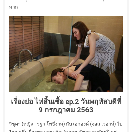
มาก
เรื่องย่อ ไฟสิ้นเชื้อ ep.2 วันพฤหัสบดีที่
9 กรกฎาคม 2563
วิชุดา (หญิง - รฐา โพธิ์งาม) กับ เอกองค์ (จอส เวอาห์) ไป