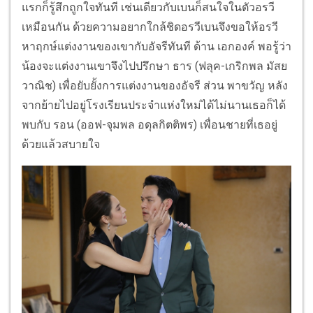
แรกก็รู้สึกถูกใจทันที เช่นเดียวกับเบนก็สนใจในตัวอรวี
เหมือนกัน ด้วยความอยากใกล้ชิดอรวีเบนจึงขอให้อรวี
หาฤกษ์แต่งงานของเขากับอัจรีทันที ด้าน เอกองค์ พอรู้ว่า
น้องจะแต่งงานเขาจึงไปปรึกษา ธาร (ฟลุค-เกริกพล มัสย
วาณิช) เพื่อยับยั้งการแต่งงานของอัจรี ส่วน พาขวัญ หลัง
จากย้ายไปอยู่โรงเรียนประจำแห่งใหม่ได้ไม่นานเธอก็ได้
พบกับ รอน (ออฟ-จุมพล อดุลกิตติพร) เพื่อนชายที่เธอยู่
ด้วยแล้วสบายใจ