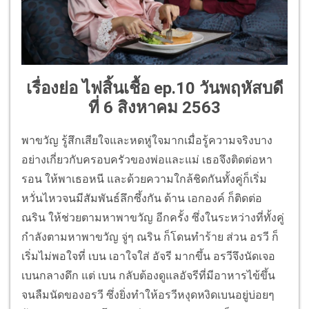
เรื่องย่อ ไฟสิ้นเชื้อ ep.
10 วันพฤหัสบดี
ที่ 6 สิงหาคม 2563
พาขวัญ รู้สึกเสียใจและหดหู่ใจมากเมื่อรู้ความจริงบาง
อย่างเกี่ยวกับครอบครัวของพ่อและแม่ เธอจึงติดต่อหา
รอน ให้พาเธอหนี และด้วยความใกล้ชิดกันทั้งคู่ก็เริ่ม
หวั่นไหวจนมีสัมพันธ์ลึกซึ้งกัน ด้าน เอกองค์ ก็ติดต่อ
ณริน ให้ช่วยตามหาพาขวัญ อีกครั้ง ซึ่งในระหว่างที่ทั้งคู่
กำลังตามหาพาขวัญ จู่ๆ ณริน ก็โดนทำร้าย ส่วน อรวี ก็
เริ่มไม่พอใจที่ เบน เอาใจใส่ อัจรี มากขึ้น อรวีจึงนัดเจอ
เบนกลางดึก แต่ เบน กลับต้องดูแลอัจรีที่มีอาหารไข้ขึ้น
จนลืมนัดของอรวี ซึ่งยิ่งทำให้อรวีหงุดหงิดเบนอยู่บ่อยๆ