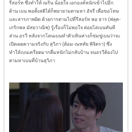
รีสอร์ท ซึ่งทำให้ ณริน น้อยใจ เอกองค์หนักเข้าไปอีก
ด้าน เบน พอตั้งสติได้ก็พยายามตามหา อัจรี เพื่อขอโทษ
และสารภาพผิด ด้วยการตามไปที่รีสอร์ท พอ ธาร (ฟลุค-
เกริกพล มัสยวาณิช) รู้เรื่องก็ไม่พอใจ ต่อยไล่เบนทันที
ส่วน อรวี หลังจากโดนเบนทำตัวเหินห่างก็ข่มขู่เบนว่าจะ
เปิดเผยความจริงกับ สุวิภา (ต้อม-ณหทัย พิจิตรา) ซึ่ง
ทำให้เบนเครียดมากดื่มหนักไม่กลับบ้าน จนอรวีต้องไป
ตามหาเบนที่บ้านสุวิภา