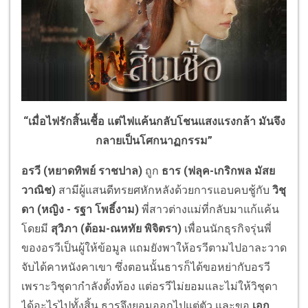
“เมื่อไฟรักสิ้นเชื้อ แต่ไฟแค้นกลับโชนแสงแรงกล้า มันจึง
กลายเป็นโศกนาฏกรรม”
อรวี (หยาดทิพย์ ราชปาล)
ถูก
ธาร (ฟลุค-เกริกพล มัสย
วาณิช)
สามีผู้แสนดีทรยศหักหลังด้วยการแอบคบชู้กับ
วิชุ
ดา (หญิง - รฐา โพธิ์งาม)
พี่สาวต่างแม่ที่กลับมาแก้แค้น
โดยมี
สุวิภา (ต้อม-ณหทัย พิจิตรา)
เพื่อนนักธุรกิจรุ่นพี่
ของอรวีเป็นผู้ให้ข้อมูล แถมยังพาให้อรวีตามไปอาละวาด
จับได้คาหนังคาเขา ซึ่งตอนนั้นธารก็ได้ขอหย่ากับอรวี
เพราะวิชุดากำลังตั้งท้อง แต่อรวีไม่ยอมและไม่ให้วิชุดา
ได้อะไรไปทั้งสิ้น ธารจึงยอมออกไปแต่ตัว และขอ
เอก