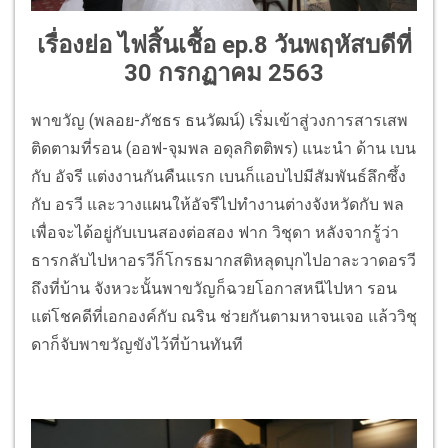
เรื่องย่อ ไฟสิ้นเชื้อ ep.
8 วันพฤหัสบดีที่
30 กรกฏาคม 2563
พาขวัญ (พลอย-ภัชธร ธนวัฒน์) เริ่มเข้าสู่วงการสารเสพ
ติดตามที่รอน (ออฟ-จุมพล อดุลกิตติพร) แนะนำ ด้าน เบน
กับ อัจรี แต่งงานกันคืนแรก เบนก็แอบไปมีสัมพันธ์ลึกซึ้ง
กับ อรวี และวางแผนให้อัจรีไปทำงานต่างจังหวัดกับ พล
เพื่อจะได้อยู่กับเบนสองต่อสอง ฟาก วิชุดา หลังจากรู้ว่า
ธารกลับไปหาอรวีก็โกรธมากสติหลุดบุกไปอาละวาดอรวี
ถึงที่บ้าน จังหวะนั้นพาขวัญก็ฉวยโอกาสหนีไปหา รอน
แต่โชคดีที่เอกองค์กับ ณริน ช่วยกันตามหาจนเจอ แล้ววิชุ
ดาก็จับพาขวัญขังไว้ที่บ้านทันที