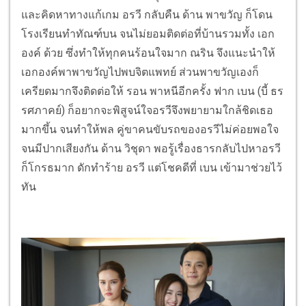
และคิดหาทางแก้เกม อรวี กลับคืน ด้าน พาขวัญ ก็โดน
โรงเรียนทำทัณฑ์บน จนไม่ยอมติดต่อที่บ้านรวมทั้ง เอก
องค์ ด้วย ซึ่งทำให้ทุกคนร้อนใจมาก ณริน จึงแนะนำให้
เอกองค์พาพาขวัญไปพบจิตแพทย์ ส่วนพาขวัญเองก็
เครียดมากจึงติดต่อให้ รอน พาหนีอีกครั้ง ฟาก เบน (บี้ ธร
รศภาคย์) ก็อยากจะพิสูจน์ใจอรวีจึงพยายามใกล้ชิดเธอ
มากขึ้น จนทำให้พล คู่ขาคนขับรถของอรวีไม่ค่อยพอใจ
จนมีปากเสียงกัน ด้าน วิชุดา พอรู้เรื่องธารกลับไปหาอรวี
ก็โกรธมาก ดักทำร้าย อรวี แต่โชคดีที่ เบน เข้ามาช่วยไว้
ทัน