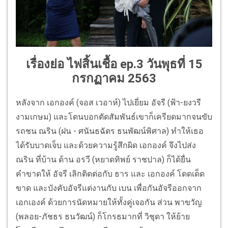
เรื่องย่อ ไฟสิ้นเชื้อ ep.
3 วันพุธที่ 15
กรกฏาคม 2563
หลังจาก เอกองค์ (จอส เวอาห์) ไปเยี่ยม อัจรี (ฟ้า-ยงวรี
งามเกษม) และโดนบอกตัดสัมพันธ์เขาก็เครียดมากจนขับ
รถชน ณริน (ฝน - ศนันธฉัตร ธนพัฒน์พิศาล) ทำให้เธอ
ได้รับบาดเจ็บ และด้วยความรู้สึกผิด เอกองค์ จึงไปส่ง
ณริน ที่บ้าน ด้าน อรวี (หยาดทิพย์ ราชปาล) ก็ได้ยื่น
คำขาดให้ อัจรี เลิกติดต่อกับ ธาร และ เอกองค์ โดดเด็ด
ขาด และบังคับอัจรีแต่งานกับ เบน เพื่อกันอัจรีออกจาก
เอกเองค์ ด้วยการนัดหมายให้ทั้งคู่เจอกัน ส่วน พาขวัญ
(พลอย-ภัชธร ธนวัฒน์) ก็โกรธมากที่ วิชุดา ให้ย้าย