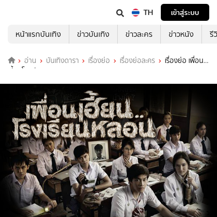
TH
เข้าสู่ระบบ
หน้าแรกบันเทิง
ข่าวบันเทิง
ข่าวละคร
ข่าวหนัง
รี
อ่าน
บันเทิงดารา
เรื่องย่อ
เรื่องย่อละคร
เรื่องย่อ เพื่อน
เฮี้ยนโรงเรียนหลอน