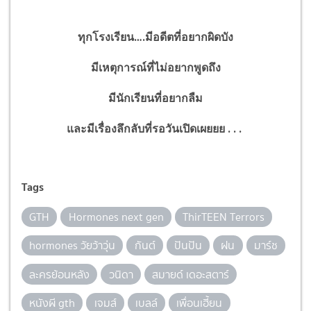
ทุกโรงเรียน….มีอดีตที่อยากผิดบัง
มีเหตุการณ์ที่ไม่อยากพูดถึง
มีนักเรียนที่อยากลืม
และมีเรื่องลึกลับที่รอวันเปิดเผยยย . . .
Tags
GTH
Hormones next gen
ThirTEEN Terrors
hormones วัยว้าวุ่น
กันต์
ปันปัน
ฝน
มาร์ช
ละครย้อนหลัง
วนิดา
สมายด์ เดอะสตาร์
หนังผี gth
เจมส์
เบลล์
เพื่อนเฮี้ยน