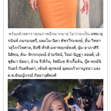
พร้อมด้วยดาราคุณภาพอีกมากมาย ไม่ว่าจะเป็น
แซม-ยุ
รนันท์ ภมรมนตรี,
แตงโม-นิดา พัชรวีระพงษ์, อั๋น-วิทยา
วสุไกรไพศาล, ยิปซี-คีรติ มหาพฤกษ์พงศ์, อุ๋ม-อาภาศิริ
นิติพน, ต้น- จักรกฤษณ์ อำมรัตน์, ใหม่-นัฎฐา ลอยด์, เอ้-
ชุติมา นัยนา, อ้วน รีเทิร์น, รัศมีแข ฟ้าเกื้อล้น, บุ๊ค-พงษ์นิ
รันดร์ กันตจินดา, เซ้นท์-ศุภพงษ์ อุดมแก้วกาญจนา และ
ด.ช.ธัณญ์กรณ์ กัลยาวุฒิพงศ์