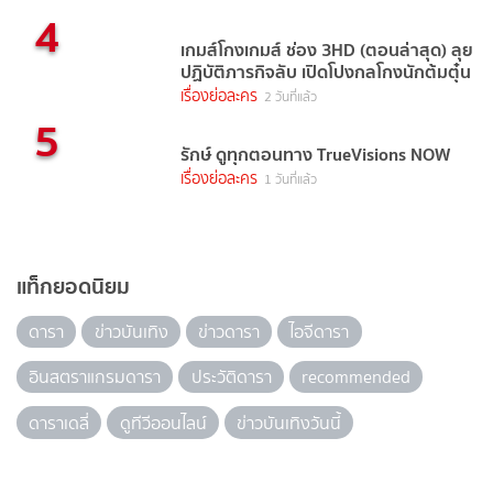
4
เกมส์โกงเกมส์ ช่อง 3HD (ตอนล่าสุด) ลุย
ปฏิบัติภารกิจลับ เปิดโปงกลโกงนักต้มตุ๋น
เรื่องย่อละคร
2 วันที่แล้ว
5
รักษ์ ดูทุกตอนทาง TrueVisions NOW
เรื่องย่อละคร
1 วันที่แล้ว
แท็กยอดนิยม
ดารา
ข่าวบันเทิง
ข่าวดารา
ไอจีดารา
อินสตราแกรมดารา
ประวัติดารา
recommended
ดาราเดลี่
ดูทีวีออนไลน์
ข่าวบันเทิงวันนี้