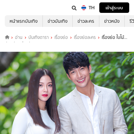
TH
เข้าสู่ระบบ
หน้าแรกบันเทิง
ข่าวบันเทิง
ข่าวละคร
ข่าวหนัง
รี
อ่าน
บันเทิงดารา
เรื่องย่อ
เรื่องย่อละคร
เรื่องย่อ ใบไม้ที่
ปลิดปลิว ช่องวัน31