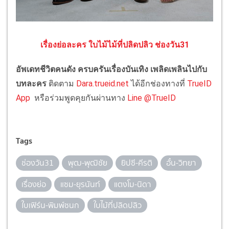
เรื่องย่อละคร
ใบไม้ไม้ที่ปลิดปลิว ช่องวัน31
อัพเดทชีวิตคนดัง ครบครันเรื่องบันเทิง เพลิดเพลินไปกับ
บทละคร
ติดตาม
Dara.trueid.net
ได้อีกช่องทางที่
TrueID
App
หรือร่วมพูดคุยกันผ่านทาง
Line @TrueID
Tags
ช่องวัน31
พุฒ-พุฒิชัย
ยิปซี-คีรติ
อั๋น-วิทยา
เรื่องย่อ
แซม-ยุรนันท์
แตงโม-นิดา
ใบเฟิร์น-พิมพ์ชนก
ใบไม้ที่ปลิดปลิว