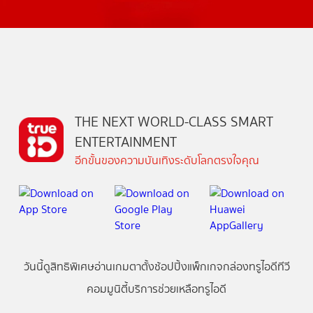
THE NEXT WORLD-CLASS SMART
ENTERTAINMENT
อีกขั้นของความบันเทิงระดับโลกตรงใจคุณ
วันนี้
ดู
สิทธิพิเศษ
อ่าน
เกม
ตาตั้ง
ช้อปปิ้ง
แพ็กเกจ
กล่องทรูไอดีทีวี
คอมมูนิตี้
บริการช่วยเหลือทรูไอดี