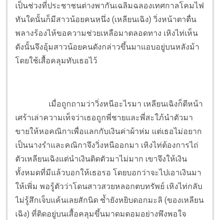
เป็นช่วงที่ประชาชนต่างพากันเฉลิมฉลองเทศกาลโคมไฟ
ทันใดนั้นก็มีสาวน้อยคนหนึ่ง (เหลียนเฉิง) วิ่งหน้าตาตื่น
พลางร้องไห้ขอความช่วยเหลือมาตลอดทาง เหิงไท่เห็น
ดังนั้นจึงอุ้มสาวน้อยคนดังกล่าวขึ้นมาแอบอยู่บนหลังม้า
โดยใช้เสื้อคลุมทับเธอไว้
เมื่อถูกถามว่าวิ่งหนีอะไรมา เหลียนเฉิงก็ตีหน้า
เศร้าเล่าความเท็จว่าเธอถูกพี่ชายและพี่สะใภ้นำตัวมา
ขายให้หอคณิกาเพื่อแลกกับเงินค่าผ้าห่ม แต่เธอไม่อยาก
เป็นนางรำและคณิกาจึงวิ่งหนีออกมา เหิงไท่ต้องการไถ่
ตัวเหลียนเฉิงแต่นำเงินติดตัวมาไม่มาก เขาจึงให้เงิน
ทั้งหมดที่มีแล้วบอกให้เธอรอ โดยบอกว่าจะไปเอาเงินมา
ให้เพิ่ม พอรู้ตัวว่าโดนสาวสวยหลอกตบทรัพย์ เหิงไท่กลับ
ไม่รู้สึกเจ็บแค้นเลยสักนิด ซ้ำยังหยิบดอกมะลิ (ของเหลียน
เฉิง) ที่ติดอยู่บนเสื้อคลุมขึ้นมาดมดอมอย่างพึงพอใจ