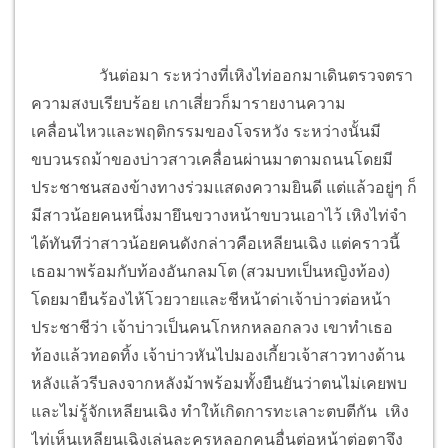
วันต่อมา ระหว่างที่เหิงไท่ออกมาเดินตรวจตรา
ความสงบเรียบร้อย เกาเสี่ยวก็มารายงานความ
เคลื่อนไหวและพฤติกรรมของโจรหวัง ระหว่างนั้นมี
ขบวนรถม้าของบ่าวสาวเคลื่อนผ่านมาตามถนนโดยมี
ประชาชนสองข้างทางร่วมแสดงความยินดี แต่แล้วอยู่ๆ ก็
มีสาวน้อยคนหนึ่งมายึนขวางหน้าขบวนเอาไว้ เหิงไท่จำ
ได้ทันทีว่าสาวน้อยคนดังกล่าวคือเหลียนเฉิง แต่คราวนี้
เธอมาพร้อมกับท้องอันกลมโต (สวมบทเป็นหญิงท้อง)
โดยมายืนร้องไห้โวยวายและชีหน้าด่าเจ้าบ่าวต่อหน้า
ประชาชีว่า เจ้าบ่าวเป็นคนโกหกหลอกลวง เขาทำเธอ
ท้องแล้วทอดทิ้ง เจ้าบ่าวหันไปมองเกี้ยวเจ้าสาวทางด้าน
หลังแล้วรีบลงจากหลังม้าพร้อมทั้งยืนยันว่าตนไม่เคยพบ
และไม่รู้จักเหลียนเฉิง ทำให้เกิดการทะเลาะตบตีกัน เหิง
ไท่เห็นเหลียนเฉิงเล่นละครหลอกคนอื่นต่อหน้าต่อตาจึง