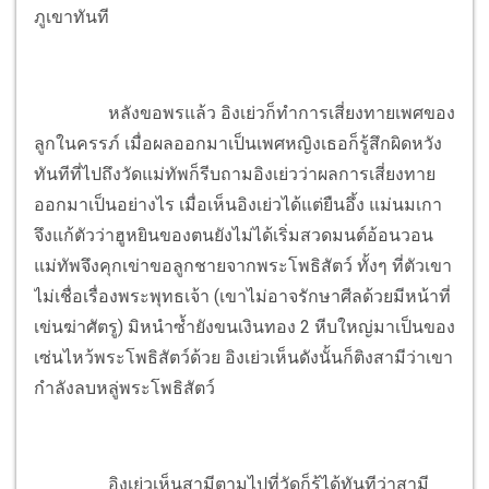
ภูเขาทันที
หลังขอพรแล้ว อิงเย่วก็ทำการเสี่ยงทายเพศของ
ลูกในครรภ์ เมื่อผลออกมาเป็นเพศหญิงเธอก็รู้สึกผิดหวัง
ทันทีที่ไปถึงวัดแม่ทัพก็รีบถามอิงเย่วว่าผลการเสี่ยงทาย
ออกมาเป็นอย่างไร เมื่อเห็นอิงเย่วได้แต่ยืนอึ้ง แม่นมเกา
จึงแก้ตัวว่าฮูหยินของตนยังไม่ได้เริ่มสวดมนต์อ้อนวอน
แม่ทัพจึงคุกเข่าขอลูกชายจากพระโพธิสัตว์ ทั้งๆ ที่ตัวเขา
ไม่เชื่อเรื่องพระพุทธเจ้า (เขาไม่อาจรักษาศีลด้วยมีหน้าที่
เข่นฆ่าศัตรู) มิหนำซ้ำยังขนเงินทอง 2 หีบใหญ่มาเป็นของ
เซ่นไหว้พระโพธิสัตว์ด้วย อิงเย่วเห็นดังนั้นก็ติงสามีว่าเขา
กำลังลบหลู่พระโพธิสัตว์
อิงเย่วเห็นสามีตามไปที่วัดก็รู้ได้ทันทีว่าสามี