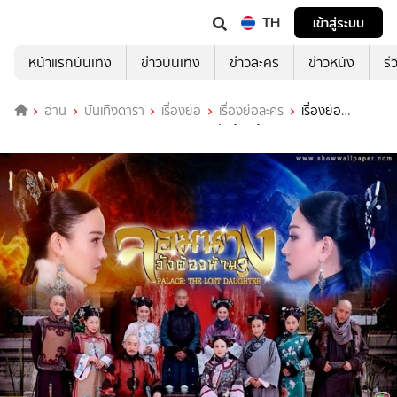
TH
เข้าสู่ระบบ
หน้าแรกบันเทิง
ข่าวบันเทิง
ข่าวละคร
ข่าวหนัง
รี
อ่าน
บันเทิงดารา
เรื่องย่อ
เรื่องย่อละคร
เรื่องย่อ
Palace3 : The Lost Daughter จอมนางวังต้องห้าม 3