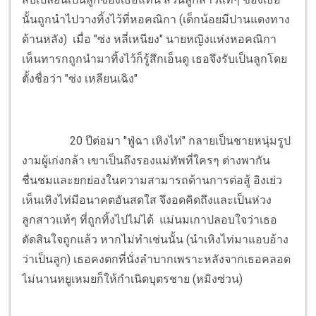
นั้นถูกนำไปวางทิ้งไว้ที่หอคณิกา (เด็กน้อยมีปานแดงทาง
ด้านหลัง) เมื่อ "ซ่ง หลี่เหนียง" นายหญิงแห่งหอคณิกา
เห็นทารกถูกนำมาทิ้งไว้ก็รู้สึกเอ็นดู เธอจึงรับเป็นลูกโดย
ตั้งชื่อว่า "ซ่ง เหลียนเฉิง"
20 ปีต่อมา "ฟู่ฉา เหิงไท่" กลายเป็นชายหนุ่มรูป
งามผู้เก่งกล้า เขาเป็นถึงรองแม่ทัพที่ใครๆ ต่างพากัน
ชื่นชมและยกย่องในความสามารถด้านการต่อสู้ อิงเย่ว
เห็นเหิงไท่มีอนาคตอันสดใส จึงอดคิดถึงและเป็นห่วง
ลูกสาวแท้ๆ ที่ถูกทิ้งไปไม่ได้ แม่นมเกาปลอบใจว่าเธอ
ตัดสินใจถูกแล้ว หากไม่ทำเช่นนั้น (นำเหิงไท่มาแอบอ้าง
ว่าเป็นลูก) เธอคงตกที่นั่งลำบากเพราะหลังจากเธอคลอด
ไม่นานหยูเหมยก็ให้กำเนิดบุตรชาย (หมิงซ่วน)