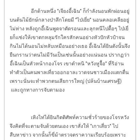
อีกด้านหนึ่ง "เจียงอี้เฉิน" ก็กำลังนอนพักผ่อนอยู่
บนต้นไม้ยักษ์กลางป่าลึกโดยมี "ไป่เยี่ย" นอนคลอเคลียอยู่
ไม่ห่าง หลังถูกอี้เฉินพูดจาตัดรอนและลุกหนีไปดื้อๆ ไป่เยี่
ยก็แช่งให้เขาตกหลุมรักใครสักคนอย่างหัวปักหัวปำจน
กินไม่ได้นอนไม่หลับเหมือนอย่างเธอ อี้เฉินได้ยินดังนั้นจึง
ยืนกรานว่าตนไม่มีวันเป็นเช่นนั้นอย่างแน่นอน ปรากฏว่า
อี้เฉินเป็นหัวหน้ากองโจร เขาตำหนิ "หวังหูจื้อ" ที่ริอ่าน
ทำตัวเป็นคนพาลเที่ยวออกอาละวาดจนชาวเมืองแตกตื่น
เพราะนั่นจะทำพวกตนเสียการใหญ่ (ปล้นบ้านเศรษฐี)
และถูกทางการจับตามอง
เหิงไท่ได้ยินกิตติศัพท์ความชั่วร้ายของโจรหวัง
จึงคิดที่จะตามจับด้วยตนเอง เขาสั่งให้ "เกาเสี่ยว" ไป
สืบหาข่าว จากนั้นก็ขี่ม้าตรวจตราความเรียบร้อยเพราะ