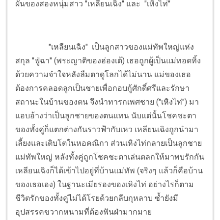
ผันของสองหนุ่มสาว "เหลียนเฉิง" และ "เหิงไท่"
"เหลียนเฉิง" เป็นลูกสาวของแม่ทัพใหญ่แห่ง
สกุล "ฟู่ฉา" (พระญาติของฮ่องเต้) เธอถูกผู้เป็นแม่ทอดทิ้ง
ด้วยความจำใจหลังลืมตาดูโลกได้ไม่นาน แม่ของเธอ
ต้องการคลอดลูกเป็นชายเพื่อกอบกู้ศักดิ์ศรีและรักษา
สถานะในบ้านของตน จึงนำทารกเพศชาย ("เหิงไท่") มา
แอบอ้างว่าเป็นลูกชายของตนแทน นับแต่นั้นโชคชะตา
ของทั้งคู่ก็แตกต่างกันราวฟ้ากับเหว เหลียนเฉิงถูกนำมา
เลี้ยงและเติบโตในหอคณิกา ส่วนเหิงไท่กลายเป็นลูกชาย
แม่ทัพใหญ่ หลังทั้งคู่ถูกโชคชะตาเล่นตลกให้มาพบรักกัน
เหลียนเฉิงก็ได้เข้าไปอยู่ที่บ้านแม่ทัพ (จริงๆ แล้วก็คือบ้าน
ของเธอเอง) ในฐานะเมียรองของเหิงไท่ อย่างไรก็ตาม
ชีวิตรักของทั้งคู่ไม่ได้โรยด้วยกลีบกุหลาบ ซ้ำยังมี
อุปสรรคขวากหนามที่ต้องฟันฝ่ามากมาย