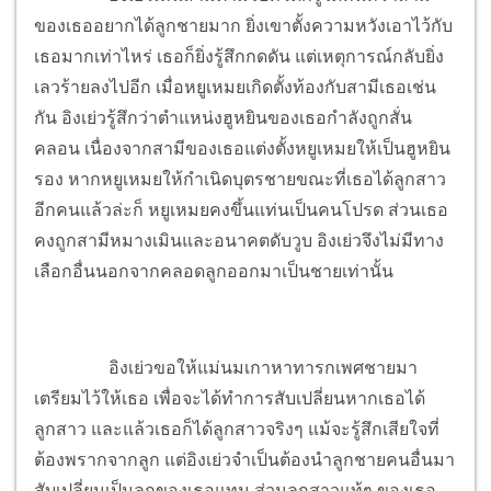
ของเธออยากได้ลูกชายมาก ยิ่งเขาตั้งความหวังเอาไว้กับ
เธอมากเท่าไหร่ เธอก็ยิ่งรู้สึกกดดัน แต่เหตุการณ์กลับยิ่ง
เลวร้ายลงไปอีก เมื่อหยูเหมยเกิดตั้งท้องกับสามีเธอเช่น
กัน อิงเย่วรู้สึกว่าตำแหน่งฮูหยินของเธอกำลังถูกสั่น
คลอน เนื่องจากสามีของเธอแต่งตั้งหยูเหมยให้เป็นฮูหยิน
รอง หากหยูเหมยให้กำเนิดบุตรชายขณะที่เธอได้ลูกสาว
อีกคนแล้วล่ะก็ หยูเหมยคงขึ้นแท่นเป็นคนโปรด ส่วนเธอ
คงถูกสามีหมางเมินและอนาคตดับวูบ อิงเย่วจึงไม่มีทาง
เลือกอื่นนอกจากคลอดลูกออกมาเป็นชายเท่านั้น
อิงเย่วขอให้แม่นมเกาหาทารกเพศชายมา
เตรียมไว้ให้เธอ เพื่อจะได้ทำการสับเปลี่ยนหากเธอได้
ลูกสาว และแล้วเธอก็ได้ลูกสาวจริงๆ แม้จะรู้สึกเสียใจที่
ต้องพรากจากลูก แต่อิงเย่วจำเป็นต้องนำลูกชายคนอื่นมา
สับเปลี่ยนเป็นลูกของเธอแทน ส่วนลูกสาวแท้ๆ ของเธอ