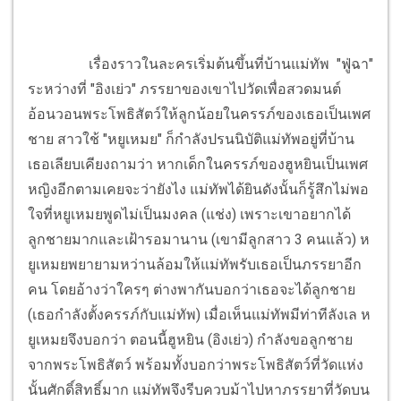
เรื่องราวในละครเริ่มต้นขึ้นที่บ้านแม่ทัพ "ฟู่ฉา"
ระหว่างที่ "อิงเย่ว" ภรรยาของเขาไปวัดเพื่อสวดมนต์
อ้อนวอนพระโพธิสัตว์ให้ลูกน้อยในครรภ์ของเธอเป็นเพศ
ชาย สาวใช้ "หยูเหมย" ก็กำลังปรนนิบัติแม่ทัพอยู่ที่บ้าน
เธอเลียบเคียงถามว่า หากเด็กในครรภ์ของฮูหยินเป็นเพศ
หญิงอีกตามเคยจะว่ายังไง แม่ทัพได้ยินดังนั้นก็รู้สึกไม่พอ
ใจที่หยูเหมยพูดไม่เป็นมงคล (แช่ง) เพราะเขาอยากได้
ลูกชายมากและเฝ้ารอมานาน (เขามีลูกสาว 3 คนแล้ว) ห
ยูเหมยพยายามหว่านล้อมให้แม่ทัพรับเธอเป็นภรรยาอีก
คน โดยอ้างว่าใครๆ ต่างพากันบอกว่าเธอจะได้ลูกชาย
(เธอกำลังตั้งครรภ์กับแม่ทัพ) เมื่อเห็นแม่ทัพมีท่าทีลังเล ห
ยูเหมยจึงบอกว่า ตอนนี้ฮูหยิน (อิงเย่ว) กำลังขอลูกชาย
จากพระโพธิสัตว์ พร้อมทั้งบอกว่าพระโพธิสัตว์ที่วัดแห่ง
นั้นศักดิ์สิทธิ์มาก แม่ทัพจึงรีบควบม้าไปหาภรรยาที่วัดบน