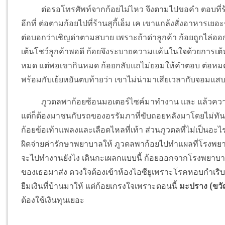
ต่อรอโทรศัพท์จากก้อยไม่ไหว จึงตามไปขอคำ ตอบที่ร้า
อีกที่ ต่อตามก้อยไปที่ร้านสุกี้เอ็ม เค เขาแกล้งสั่งอาหารเย
ต่อบอกว่าเชิญด่าตามสบาย เพราะถ้าด่าลูกค้า ก้อยถูกไล่ออ
เต้นโชว์ลูกค้าพอดี ก้อยจึงระบายความแค้นในใจด้วยการเต้น
หมด แต่พอเขากินหมด ก้อยกลับแถไม่ยอมให้คำตอบ ต่อหมด
พร้อมกับเย้ยหยันตบท้ายว่า เขาไม่น่ามาเสียเวลากับจอมแส
ภูวดลพาก้อยซ้อนมอเตอร์ไซค์มาทำงาน และ แล้วความซวย
แต่ก็ต้องมาชนกับรถของอรรัมภาที่ขับถอยหลังมาโดยไม่ทันระวั
ก้อยข้อเท้าแพลงและเลือดไหลที่เท้า ส่วนภูวดลที่ไม่เป็นอะไ
ผิดจ่ายค่ารักษาพยาบาลให้ ภูวดลพาก้อยไปทำแผลที่โรงพยาบา
จะไปทำงานยังไง เดินกะเผลกแบบนี้ ก้อยออกจากโรงพยาบาลแต่
ของเธอมาส่ง ดวงใจต้องเข้าห้องไอซียูเพราะโรคหอบกำเริบ 
ยืมเงินที่บ้านมาให้ แต่ก้อยเกรงใจเพราะตอนนี้
มะปราง (ขวั
ต้องใช้เงินทุนเยอะ