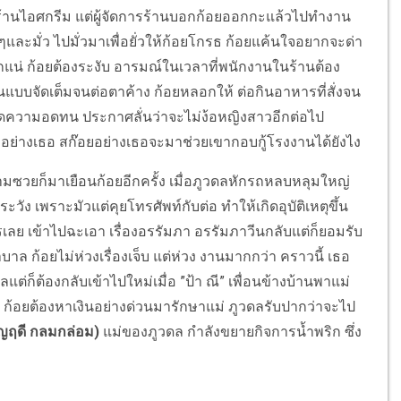
นไอศกรีม แต่ผู้จัดการร้านบอกก้อยออกกะแล้วไปทำงาน
อะๆและมั่ว ไปมั่วมาเพื่อยั่วให้ก้อยโกรธ ก้อยแค้นใจอยากจะด่า
กแน่ ก้อยต้องระงับ อารมณ์ในเวลาที่พนักงานในร้านต้อง
แบบจัดเต็มจนต่อตาค้าง ก้อยหลอกให้ ต่อกินอาหารที่สั่งจน
ความอดทน ประกาศลั่นว่าจะไม่ง้อหญิงสาวอีกต่อไป
บอย่างเธอ สก๊อยอย่างเธอจะมาช่วยเขากอบกู้โรงงานได้ยังไง
ก็มาเยือนก้อยอีกครั้ง เมื่อภูวดลหักรถหลบหลุมใหญ่
ง เพราะมัวแต่คุยโทรศัพท์กับต่อ ทำให้เกิดอุบัติเหตุขึ้น
รเลย เข้าไปฉะเอา เรื่องอรรัมภา อรรัมภาวีนกลับแต่ก็ยอมรับ
ล ก้อยไม่ห่วงเรื่องเจ็บ แต่ห่วง งานมากกว่า คราวนี้ เธอ
ก็ต้องกลับเข้าไปใหม่เมื่อ ”ป้า ณี” เพื่อนข้างบ้านพาแม่
ก้อยต้องหาเงินอย่างด่วนมารักษาแม่ ภูวดลรับปากว่าจะไป
ญฤดี กลมกล่อม)
แม่ของภูวดล กำลังขยายกิจการน้ำพริก ซึ่ง