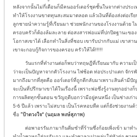
หลังจากนั้นไม่กี่เดือนก็มีคนออร์เดอร์ชุดชั้นในจากต่างปร
ทำให้โรงงานขาดทุนสะสมมาตลอด แล้วเงินที่ต้องส่งต่อเรียนท
ลูกชายนำความรู้ที่เรียนมา ช่วยพนักงานของโรงงานด้วย ไม
ครอบครัวก็ต้องล้มละลาย ต่อสงสารพ่อแม่ที่ปกปิดฐานะของตัว
โอกาสเขาได้ เลือกทำในสิ่งที่ชอบ เขารับปากกับแม่ เขาสาน
เขาจะกอบกู้กิจการของครอบ ครัวให้ได้!!!!!
วันแรกที่ทำงานต่อก็พบว่าทฤษฎีที่เรียนมากับ ความเป็นจร
ว่าจะเป็นปัญหาจากตัวโรงงาน ไฟช้อต ท่อประปาแตก จักรพั
มากถึงมากที่สุดคือ ออร์เดอร์ที่ถูกตีกลับมาเพราะสินค้ามีป
จะเป็นที่ปรึกษาเขาได้ในเรื่องนี้ เพราะพ่อซึ่งรู้งานทุกอย่าง
การผลิตทุกขั้นตอน ขวัญฤดีบอกว่ามีอยู่คนหนึ่ง เป็นช่างเก่า
5-6 ปีแล้ว เพราะไม่สบาย เป็นโรคหอบหืด แต่ก็ยังช่วยงานด้
ชื่อ
“ป้าดวงใจ” (นฤมล พงษ์สุภาพ)
ต่อพาอรรัมภามากินติ่มซำที่ร้านซึ่งก้อยเพิ่งเข้า มาทำงา
ทำน้ำชาหกใส่อรรัมภา และทำซาลาเปาหล่นใส่หัวต่อ ชายหนุ่ม