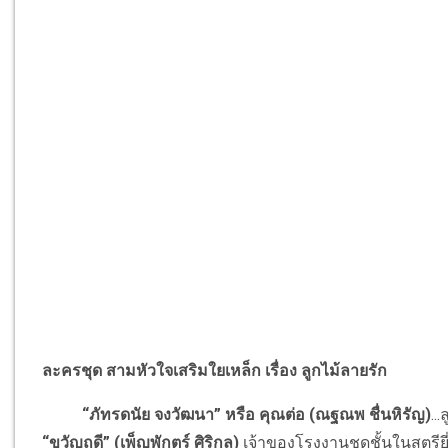
ละครชุด สามหัวใจเสริมใยเหล็ก เรื่อง ลูกไม้ลายรัก
“ภัทรดนัย จงวัฒนา” หรือ คุณต่อ (ณฐณพ ชื่นหิรัญ)
..
“ขวัญฤดี” (เพ็ญพักตร์ ศิริกุล)
เจ้าของโรงงานชุดชั้นในสตรียี