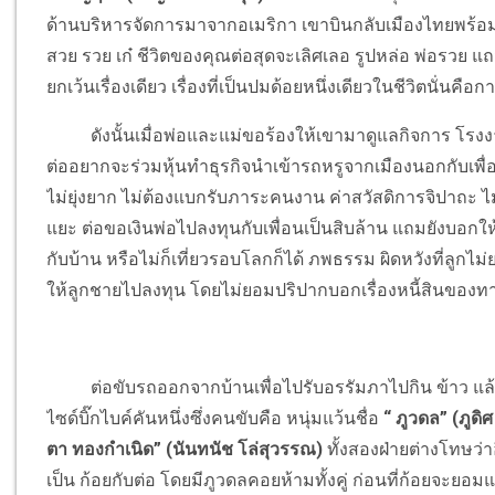
ด้านบริหารจัดการมาจากอเมริกา เขาบินกลับเมืองไทยพร้
สวย รวย เก๋ ชีวิตของคุณต่อสุดจะเลิศเลอ รูปหล่อ พ่อรวย แถม
ยกเว้นเรื่องเดียว เรื่องที่เป็นปมด้อยหนึ่งเดียวในชีวิตนั่นคือก
ดังนั้นเมื่อพ่อและแม่ขอร้องให้เขามาดูแลกิจการ โรงงาน
ต่ออยากจะร่วมหุ้นทำธุรกิจนำเข้ารถหรูจากเมืองนอกกับเพื่อ
ไม่ยุ่งยาก ไม่ต้องแบกรับภาระคนงาน ค่าสวัสดิการจิปาถะ ไม
แยะ ต่อขอเงินพ่อไปลงทุนกับเพื่อนเป็นสิบล้าน แถมยังบอกใ
กับบ้าน หรือไม่ก็เที่ยวรอบโลกก็ได้ ภพธรรม ผิดหวังที่ลูกไม
ให้ลูกชายไปลงทุน โดยไม่ยอมปริปากบอกเรื่องหนี้สินของทางบ้
ต่อขับรถออกจากบ้านเพื่อไปรับอรรัมภาไปกิน ข้าว แล้วก็
ไซด์บิ๊กไบค์คันหนึ่งซึ่งคนขับคือ หนุ่มแว้นชื่อ
“ ภูวดล” (ภูดิศ 
ตา ทองกำเนิด” (นันทนัช โล่สุวรรณ)
ทั้งสองฝ่ายต่างโทษว่าอ
เป็น ก้อยกับต่อ โดยมีภูวดลคอยห้ามทั้งคู่ ก่อนที่ก้อยจะยอม