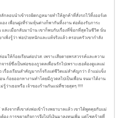
ลักลอบนำเข้ารถผิดกฎหมายทำให้ลูกค้าที่สั่งรถไว้ทิ้งออร์เด
 เพื่อนฝูงที่ร่วมหุ้นต่างก็พากันทิ้งงาน ต่อต้องรับภาระ
 และเมื่อกลับมาบ้าน เขาก็พบกับเรื่องที่ช็อกที่สุดในชีวิต นั่น
ขาเพิ่งรู้ว่า พ่อป่วยหนักและแท้จริงแล้ว ครอบครัวเขากำลัง
้ยกล่อมให้ก้อยเรียนต่อปวส. เพราะเสียดายพรสวรรค์และความ
รย์ซึ่งเป็นพ่อของภูวดลเพื่อนรักไปเพราะเธอต้องดูแลแม่
 เรื่องเรียนสำคัญมากก็จริงแต่ชีวิตแม่สำคัญกว่า ถ้าแม่แข็ง
น่ นอน ก้อยออกหางานทำโดยมีภูวดลไปเป็นเพื่อน จนมาได้งาน
ม่รู้ว่าเธอหรือ เจ้าของร้านกันแน่ที่ซวยสุดๆ !!!!
หลังจากที่เขาส่งพ่อเข้าโรงพยาบาลแล้ว เขาได้พูดคุยกับแม่
 พ่อต้อง การขยายกิจการจึงไปกู้เงินมาลงทุนเพิ่ม แต่โชคร้ายที่