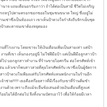
้าอำนาจ แถมเตือนอรรัมภาว่า ถ้าได้ต่อเป็นสามี ชีวิตไม่เจริญ
ขับรถหรูไปตามตรอกซอกซอยในชุมชนขนาด ใหญ่ ซึ่งอยู่ไม่
นเช่าซึ่งเป็นห้องแถว เขาเห็นป้าดวงใจกำลังถีบจักรเย็บชุด
องป้าเตะตาจนเขาต้องหยุดมอง
่โรงงาน โดยเขาจะให้เงินเดือนเพิ่มเป็นสามเท่า แต่ป้า
่เขา เห็นกองๆอยู่นี่ ไม่ใช่ฝีมือป้า แต่เป็นฝีมือลูกสาวป้า
ท์ไป บอกลูกสาวทำงาน ที่ร้านขายไอศกรีม ต่อโทรศัพท์เข้า
น แล้วเขาก็พบสาวสวยที่คุยโทรศัพท์กับ เขาซึ่งเป็นผู้จัดการ
่ลูกสาวป้าดวงใจเพียงแต่รับโทรศัพท์แทนพนักงานในร้านอีก
าช่วย!!!!! เธอคือสก๊อยสาวที่มีเรื่องกับเขาที่ร้านติ่มซำ
งานด้วย เพราะถึงแม้จะยื่นข้อเสนอด้วยเงินเดือนที่สูงแค่
่ได้อีกต่อไป จึงทิ้งนามบัตรเอาไว้ เพื่อให้ก้อยมีเวลา