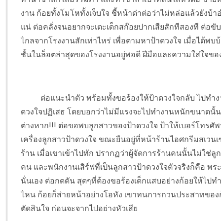
งาน ก้อยทั้งโมโหทั้งเจ็บใจ ชี้หน้าด่าต่อว่าไม่หล่อแล้วยังบ
แน่ ต่อคลั่งจนอยากจะเตะเด็กสก๊อยปากเสียสักทีสองที ต่อ
ไกลจากโรงงานสักเท่าไหร่ เพื่อตามหาป้าดวงใจ เมื่อได้พบบ้า
ชั้นในล็อตล่าสุดของโรงงานอยู่พอดี ฝีมือและความใส่ใจข
ต่อแนะนำตัว พร้อมทั้งขอร้องให้ป้าดวงใจกลับ ไปทำงานที
ดวงใจปฏิเสธ โดยบอกว่าไม่มีแรงจะไปทำงานหนักขนาดนั้น งานที
ต่างหาก!!! ต่อขอพบลูกสาวของป้าดวงใจ ป้าให้เบอร์โทรศัพ
เครื่องลูกสาวป้าดวงใจ ขณะยืนอยู่ที่หน้าร้านไอศกรีมสเวนเซ่
ร้าน เมื่อเขาเข้าไปทัก ปรากฏว่าผู้จัดการร้านคนนั้นไม่ใช
คน และพนักงานเสิร์ฟที่เป็นลูกสาวป้าดวงใจตัวจริงก็คือ พระเจ้
นั่นเอง ต่อกดดัน สุดๆที่ต้องขอร้องเด็กแสบอย่างก้อยให้ไปทำ
ไหน ก้อยก็ส่ายหน้าอย่างโอหัง เขาทนการกวนประสาทของก้อยไม
ตัดสินใจ ก่อนจะจากไปอย่างหัวเสีย