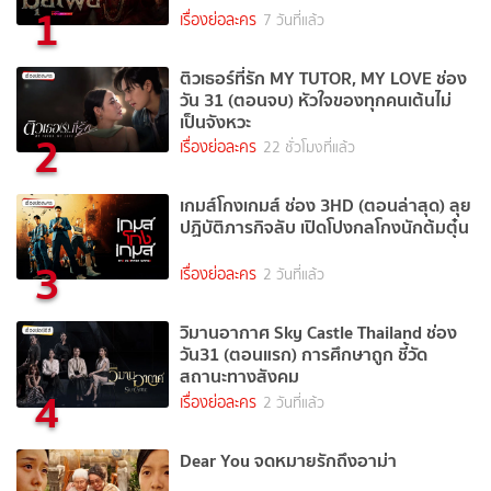
1
เรื่องย่อละคร
7 วันที่แล้ว
ติวเธอร์ที่รัก MY TUTOR, MY LOVE ช่อง
วัน 31 (ตอนจบ) หัวใจของทุกคนเต้นไม่
เป็นจังหวะ
2
เรื่องย่อละคร
22 ชั่วโมงที่แล้ว
เกมส์โกงเกมส์ ช่อง 3HD (ตอนล่าสุด) ลุย
ปฏิบัติภารกิจลับ เปิดโปงกลโกงนักต้มตุ๋น
3
เรื่องย่อละคร
2 วันที่แล้ว
วิมานอากาศ Sky Castle Thailand ช่อง
วัน31 (ตอนแรก) การศึกษาถูก ชี้วัด
สถานะทางสังคม
4
เรื่องย่อละคร
2 วันที่แล้ว
Dear You จดหมายรักถึงอาม่า