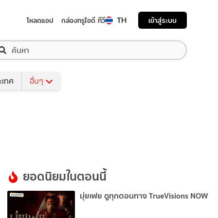
TH
เข้าสู่ระบบ
โหลดแอป
กล่องทรูไอดี ทีวี
ระเทศ
อื่นๆ
ยอดนิยมในตอนนี้
มุ่ยเฟย ดูทุกตอนทาง TrueVisions NOW