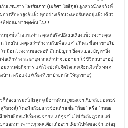
อมกับแฟนสาว
“อรรัมภา” (เมริศา โยธิกุล)
ลูกสาวนักธุรกิจที่
การศึกษาสูงลิบลิ่ว ทุกอย่างเกือบจะเพอร์เฟคอยู่แล้ว เชียว
ารที่พ่อแม่ขายชุดชั้น ใน!!!
ชุดชั้นในแทนท่าน คุณต่อจึงปฏิเสธเสียงแข็ง เพราะคุณ
น โดยให้ เหตุผลว่าทำงานกับเพื่อนแค่ไม่กี่คน ซื้อมาขายไป
่เหมือนโรงงานของพ่อที่ มีแต่ปัญหา ยิ่งคนเยอะปัญหายิ่ง
ห้พ่อเลิกทำงาน อายุมากแล้วน่าจะออกมา ใช้ชีวิตสบายๆอยู่
่ยอมสานต่อกิจการ แต่ก็ไม่บังคับจิตใจและเจียดเงินทั้ง หมด
าน หรือแม้แต่เรื่องที่เขาป่วยหนักให้ลูกชายรู้
ต้องอารมณ์เสียสุดๆเมื่อรถคันหรูของเขาเฉี่ยวกับมอเตอร์
สุริยวงศ์)
โดยมีสก๊อยสาวซ้อนท้าย ชื่อ
“ก้อย” หรือ “กลอย
ีกฝ่ายผิดจนมีเรื่องจะชกกัน แต่คู่ชกไม่ใช่ต่อกับภูวดล แต่
แยกออกมา เพราะภูวดลเตือนก้อยว่า เดี๋ยวไปส่งของช้า แม่อยู่