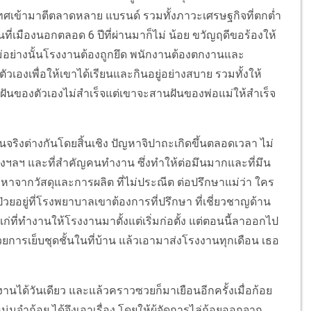
ะเทศเข้ามาตีตลาดหลาย แบรนด์ รวมทั้งภาวะเศรษฐกิจที่ตกต่ำ
ี่เมืองนอกตลอด 6 ปีที่ผ่านมาก็ไม่ น้อย ขวัญฤดีขอร้องให้
่อย่างนั้นโรงงานต้องถูกยึด พนักงานต้องตกงานและ
เองเพื่อให้เขาได้เรียนและกินอยู่อย่างสบาย รวมทั้งให้
ฝันของตัวเองไม่สำเร็จแต่เขาจะสานฝันของพ่อแม่ให้สำเร็จ
ิงต่างกันโดยสิ้นเชิง ปัญหาจิปาถะเกิดขึ้นตลอดเวลา ไม่
งฯลฯ และที่สำคัญคนทำงาน ซึ่งทำให้ต่อมึนมากและที่มึน
ัญหาจากวัสดุและการผลิต ที่ไม่ประณีต ต่อปรึกษาแม่ว่า ใคร
ก็ป่วยอยู่ที่โรงพยาบาลเขาต้องการที่ปรึกษา ที่เชี่ยวชาญด้าน
แก่ที่ทำงานให้โรงงานมาตั้งแต่เริ่มก่อตั้ง แต่ตอนนี้ลาออกไป
วยการเย็บชุดชั้นในที่บ้าน แล้วเอามาส่งโรงงานทุกเดือน เธอ
นได้วันเดียว และแล้วคราวซวยก็มาเยือนอีกครั้งเมื่อก้อย
จำก้อย ได้จึงเอาเรื่อง โดยให้ผู้จัดการไล่ก้อยออกจาก