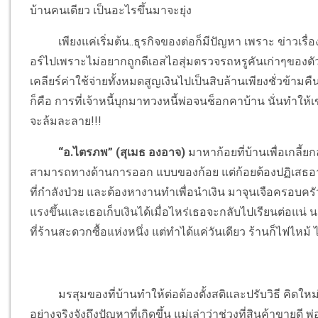
บ้านคนเดียว เป็นอะไรขึ้นมาจะยุ่ง
เพียงแค่เริ่มต้น..ธุรกิจของต่อก็มีปัญหา เพราะ ข่าวเรื่อง
อร์ไปเพราะไม่อยากถูกดีเอสไอสุ่มตรวจรถหรูคันเก่าๆของตัวเอง
เคลียร์ค่าใช้จ่ายทั้งหมดสูญเงินไปเป็นสิบล้านเพียงชั่วข้ามคืน
ก็คือ การที่เจ้าหนี้บุกมาทวงหนี้พ่อจนช็อกคาบ้าน นั่นทำให้เ
จะล้มละลาย!!!
“อ.ไตรภพ” (สุเมธ องอาจ)
มาหาก้อยที่บ้านเพื่อเกลี
สามารถทางด้านการออก แบบของก้อย แต่ก้อยต้องปฏิเสธอาจา
ที่กำลังป่วย และต้องหางานทำเพื่อนำเงิน มาจุนเจือครอบครัว
แรงขึ้นและเธอเก็บเงินได้เมื่อไหร่เธอจะกลับไปเรียนต่อแ
ที่ร้านสะดวกซื้อแห่งหนึ่ง แต่ทำได้แค่วันเดียว ร้านก็ไฟไหม้ ไ
มรสุมของที่บ้านทำให้ต่อต้องตั้งสติและปรับวิธี คิดใหม่ 
อย่างจริงจังถึงปัญหาที่เกิดขึ้น แม่เล่าว่าช่วงที่สินค้าขายดี