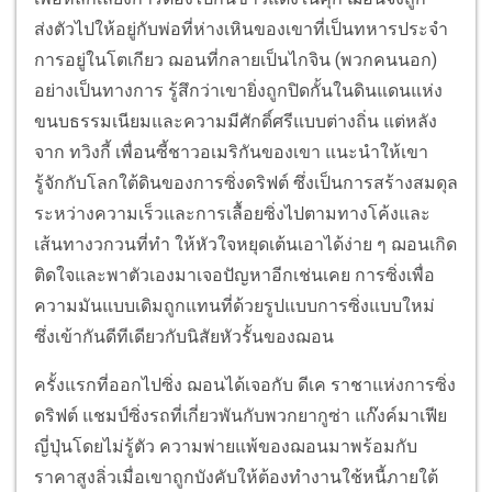
ส่งตัวไปให้อยู่กับพ่อที่ห่างเหินของเขาที่เป็นทหารประจำ
การอยู่ในโตเกียว ฌอนที่กลายเป็นไกจิน (พวกคนนอก)
อย่างเป็นทางการ รู้สึกว่าเขายิ่งถูกปิดกั้นในดินแดนแห่ง
ขนบธรรมเนียมและความมีศักดิ์ศรีแบบต่างถิ่น แต่หลัง
จาก ทวิงกี้ เพื่อนซี้ชาวอเมริกันของเขา แนะนำให้เขา
รู้จักกับโลกใต้ดินของการซิ่งดริฟต์ ซึ่งเป็นการสร้างสมดุล
ระหว่างความเร็วและการเลื้อยซิ่งไปตามทางโค้งและ
เส้นทางวกวนที่ทำ ให้หัวใจหยุดเต้นเอาได้ง่าย ๆ ฌอนเกิด
ติดใจและพาตัวเองมาเจอปัญหาอีกเช่นเคย การซิ่งเพื่อ
ความมันแบบเดิมถูกแทนที่ด้วยรูปแบบการซิ่งแบบใหม่
ซึ่งเข้ากันดีทีเดียวกับนิสัยหัวรั้นของฌอน
ครั้งแรกที่ออกไปซิ่ง ฌอนได้เจอกับ ดีเค ราชาแห่งการซิ่ง
ดริฟต์ แชมป์ซิ่งรถที่เกี่ยวพันกับพวกยากูซ่า แก๊งค์มาเฟีย
ญี่ปุ่นโดยไม่รู้ตัว ความพ่ายแพ้ของฌอนมาพร้อมกับ
ราคาสูงลิ่วเมื่อเขาถูกบังคับให้ต้องทำงานใช้หนี้ภายใต้