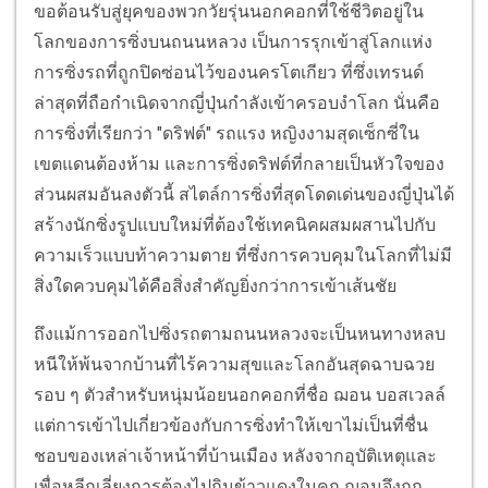
ขอต้อนรับสู่ยุคของพวกวัยรุ่นนอกคอกที่ใช้ชีวิตอยู่ใน
โลกของการซิ่งบนถนนหลวง เป็นการรุกเข้าสู่โลกแห่ง
การซิ่งรถที่ถูกปิดซ่อนไว้ของนครโตเกียว ที่ซึ่งเทรนด์
ล่าสุดที่ถือกำเนิดจากญี่ปุ่นกำลังเข้าครอบงำโลก นั่นคือ
การซิ่งที่เรียกว่า "ดริฟต์" รถแรง หญิงงามสุดเซ็กซี่ใน
เขตแดนต้องห้าม และการซิ่งดริฟต์ที่กลายเป็นหัวใจของ
ส่วนผสมอันลงตัวนี้ สไตล์การซิ่งที่สุดโดดเด่นของญี่ปุ่นได้
สร้างนักซิ่งรูปแบบใหม่ที่ต้องใช้เทคนิคผสมผสานไปกับ
ความเร็วแบบท้าความตาย ที่ซึ่งการควบคุมในโลกที่ไม่มี
สิ่งใดควบคุมได้คือสิ่งสำคัญยิ่งกว่าการเข้าเส้นชัย
ถึงแม้การออกไปซิ่งรถตามถนนหลวงจะเป็นหนทางหลบ
หนีให้พ้นจากบ้านที่ไร้ความสุขและโลกอันสุดฉาบฉวย
รอบ ๆ ตัวสำหรับหนุ่มน้อยนอกคอกที่ชื่อ ฌอน บอสเวลล์
แต่การเข้าไปเกี่ยวข้องกับการซิ่งทำให้เขาไม่เป็นที่ชื่น
ชอบของเหล่าเจ้าหน้าที่บ้านเมือง หลังจากอุบัติเหตุและ
เพื่อหลีกเลี่ยงการต้องไปกินข้าวแดงในคุก ฌอนจึงถูก