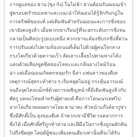
การดูแลของ ฮาน (ซุง กัง) ในไม่ช้า ฮานต้อนรับฌอนเข้า
สู่ครอบครัวของเขาและแนะนำให้ฌอนได้รู้จักกับกฎใน
การดริฟต์ของแท้ แต่เดิมพันสำหรับฌอนและการซิ่งของ
เขายังคงสูงลิ่ว เมื่อพวกเขาเรียนรู้ที่จะยกระดับการซิ่งจน
กลายเป็นศิลปะรูปแบบหนึ่ง พวกเขาจะต้องขับรถซิ่งที่ผ่าน
การปรับแต่งไปตามท้องถนนที่เต็มไปด้วยผู้คนใจกลาง
กรุงโตเกียวด้วยความเร็ว ลัดเลาะเลื้อยไปตามทางโค้ง
แคบด้วยเสียงขูดขีดของโลหะและกลิ่นยางไหม้ร้อน
ฉ่า
แต่เมื่อฌอนเกิดตกหลุมรัก นีล่า แฟนสาวของดีเค
เหตุการณ์สุดระห่ำต่าง ๆ เริ่มหยุดไม่อยู่ กระตุ้นอารมณ์
จนถึงจุดไคลแม็กซ์ด้วยการเผชิญหน้าที่มีเดิมพันสูงลิ่วกับ
ศัตรู บทลงโทษสำหรับผู้พ่ายแพ้ คือการโดนเนรเทศไป
จากโตเกียวตลอดกาลโดย คามาตะ หัวหน้าแก๊งค์ยากูซ่า
ซึ่งมีศักดิ์เป็น ลุงของดีเค ถ้าพวกเขามีชีวิต รอดจากการ
ซิ่งได้ เมื่อศักดิ์ศรีถูกท้าทาย และฝีมือในการซิ่งถูกผลักดัน
ไปถึงขีดสุด โดยมีผู้ชนะเพียงคนเดียวเท่านั้นที่จะได้รับ