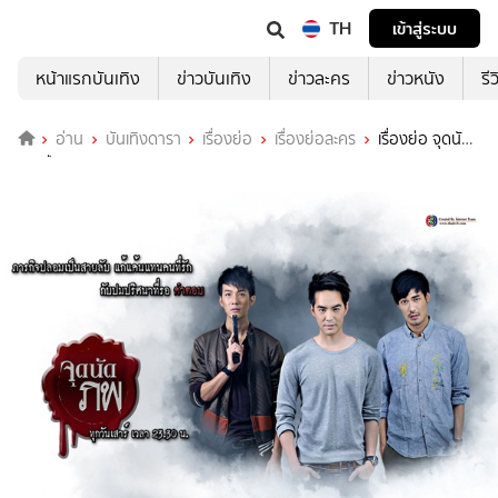
TH
เข้าสู่ระบบ
หน้าแรกบันเทิง
ข่าวบันเทิง
ข่าวละคร
ข่าวหนัง
รี
อ่าน
บันเทิงดารา
เรื่องย่อ
เรื่องย่อละคร
เรื่องย่อ จุดนัด
ภพ ปี 4