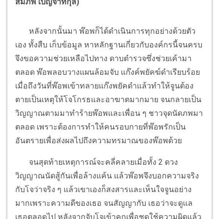
สมภพ เบญจาทิกุล)
หลังจากนั้นมา พ๊อพก็ได้ดำเนินการทุกอย่างด้วยตัว
เอง ทั้งสืบ เก็บข้อมูล หาหลักฐานเกี่ยวกับองค์กรนี้จนครบ
จึงขอความช่วยเหลือไปทาง ดาบตำรวจซึ่งช่วยเค้ามา
ตลอด พ๊อพลอบวางแผนล้อมจับ แก๊งค์พยัคฆ์ดำเรียบร้อย
เมื่อถึงวันที่พ๊อพเข้าทลายแก๊งพยัคดำแล้วทำให้จูนต้อง
ตายเป็นเหตุให้โจโกรธและอาฆาตมากมาย จนกลายเป็น
วิญญาณตามมาทำร้ายพ๊อพและเพื่อน ๆ ชาวจุดนัดภพมา
ตลอด เพราะต้องการทำให้คนรอบกายที่พ๊อพรักเป็น
อันตรายเพื่อส่งผลไปถึงความทรมาณของพ๊อพด้วย
จนสุดท้ายเหตุการณ์จะคลี่คลายเมื่อทั้ง 2 ดวง
วิญญาณนัดสู้กันเพื่อล้างแค้น แล้วพ๊อพจึงบอกความจริง
กับโจว่าจริง ๆ แล้วเขาเองก็สงสารและเห็นใจจูนอย่าง
มากเพราะความดีของเธอ จนสัญญากับ เธอว่าจะดูแล
เธอตลอดไป หลังจากจับโจเข้าคุกเพื่อชดใช้ความผิดแล้ว