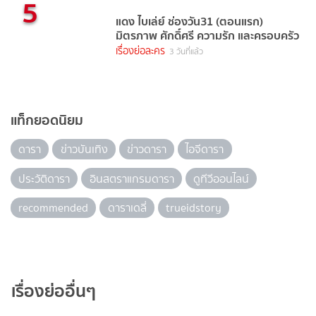
5
แดง ไบเล่ย์ ช่องวัน31 (ตอนแรก)
มิตรภาพ ศักดิ์ศรี ความรัก และครอบครัว
เรื่องย่อละคร
3 วันที่แล้ว
แท็กยอดนิยม
ดารา
ข่าวบันเทิง
ข่าวดารา
ไอจีดารา
ประวัติดารา
อินสตราแกรมดารา
ดูทีวีออนไลน์
recommended
ดาราเดลี่
trueidstory
เรื่องย่ออื่นๆ