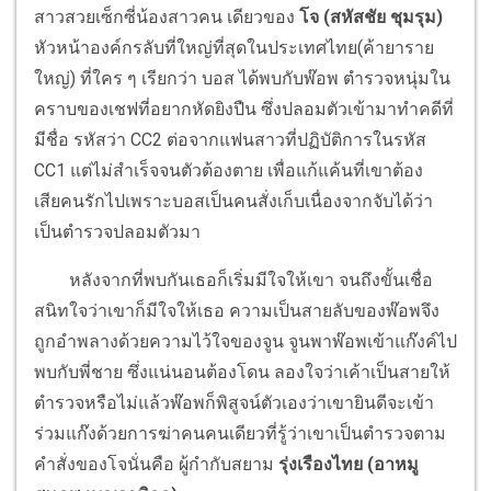
สาวสวยเซ็กซี่น้องสาวคน เดียวของ
โจ (สหัสชัย ชุมรุม)
หัวหน้าองค์กรลับที่ใหญ่ที่สุดในประเทศไทย(ค้ายาราย
ใหญ่) ที่ใคร ๆ เรียกว่า บอส ได้พบกับพ๊อพ ตำรวจหนุ่มใน
คราบของเชฟที่อยากหัดยิงปืน ซึ่งปลอมตัวเข้ามาทำคดีที่
มีชื่อ รหัสว่า CC2 ต่อจากแฟนสาวที่ปฏิบัติการในรหัส
CC1 แต่ไม่สำเร็จจนตัวต้องตาย เพื่อแก้แค้นที่เขาต้อง
เสียคนรักไปเพราะบอสเป็นคนสั่งเก็บเนื่องจากจับได้ว่า
เป็นตำรวจปลอมตัวมา
หลังจากที่พบกันเธอก็เริ่มมีใจให้เขา จนถึงขั้นเชื่อ
สนิทใจว่าเขาก็มีใจให้เธอ ความเป็นสายลับของพ๊อพจึง
ถูกอำพลางด้วยความไว้ใจของจูน จูนพาพ๊อพเข้าแก๊งค์ไป
พบกับพี่ชาย ซึ่งแน่นอนต้องโดน ลองใจว่าเค้าเป็นสายให้
ตำรวจหรือไม่แล้วพ๊อพก็พิสูจน์ตัวเองว่าเขายินดีจะเข้า
ร่วมแก๊งด้วยการฆ่าคนคนเดียวที่รู้ว่าเขาเป็นตำรวจตาม
คำสั่งของโจนั่นคือ ผู้กำกับสยาม
รุ่งเรืองไทย (อาหมู