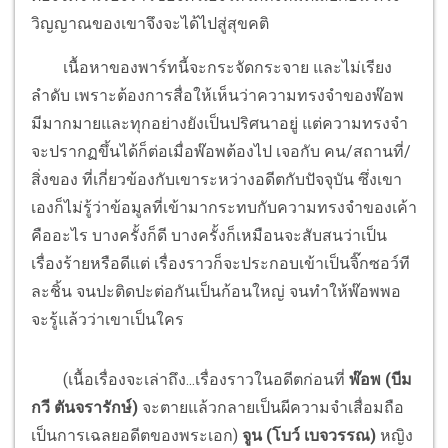
วิญญาณของเขาจึงจะได้ไปสู่สุขคติ
เนื้อหาของพาร์ทนี้จะกระจัดกระจาย และไม่เรียง
ลำดับ เพราะต้องการสื่อให้เห็นว่าความทรงจำของพ๊อพ
มีมากมายและทุกอย่างยังเป็นปริศนาอยู่ แต่ความทรงจำ
จะปรากฏขึ้นได้ก็ต่อเมื่อพ๊อพต้องไป เจอกับ คน/สถานที่/
สิ่งของ ที่เกี่ยวข้องกับเขาระหว่างอดีตกับปัจจุบัน ซึ่งเขา
เองก็ไม่รู้ว่าข้อมูลที่เข้ามากระทบกับความทรงจำของเค้า
คืออะไร บางครั้งก็ดี บางครั้งก็เหมือนจะสับสนว่าเป็น
เรื่องร้ายหรือดีแต่ เรื่องราวก็จะประกอบเข้าเป็นจิ๊กซอว์ที
ละชิ้น จนปะติดปะต่อกันเป็นก้อนใหญ่ จนทำให้พ๊อพพอ
จะรู้แล้วว่าเขาเป็นใคร
(เนื้อเรื่องจะเล่าถึง...เรื่องราวในอดีตก่อนที่
พ๊อพ (บีม
กวี ตันจรารักษ์)
จะตายแล้วกลายเป็นผีความจำเสื่อมถือ
เป็นการเฉลยอดีตของพระเอก)
จูน (โบว์ เบจวรรณ)
หญิง