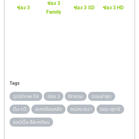
ช่อง 3
ช่อง 3
ช่อง 3 SD
ช่อง 3 HD
Family
Tags
จุดนัดภพ ปี4
ช่อง 3
ซิทคอม
ตอนล่าสุด
บีม-กวี
ละครย้อนหลัง
หน่อง-ธนา
ออม-สุชาร์
แอปเปิ้ล-สีสะเหงียน