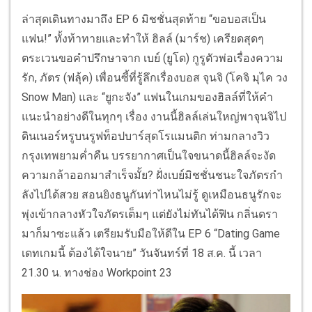
ล่าสุดเดินทางมาถึง EP 6 มิชชั่นสุดท้าย “ขอบอสเป็น
แฟน!” ทั้งท้าทายและทำให้ ฮิลล์ (มาร์ช) เครียดสุดๆ
ตระเวนขอคำปรึกษาจาก เบย์ (ยูโด) กูรูตัวพ่อเรื่องความ
รัก, ภัตร (ฟลุ้ค) เพื่อนซี้ที่รู้ลึกเรื่องบอส จุนจิ (โคจิ มุไค วง
Snow Man) และ “ยูกะจัง” แฟนในเกมของฮิลล์ที่ให้คำ
แนะนำอย่างดีในทุกๆ เรื่อง งานนี้ฮิลล์เล่นใหญ่พาจุนจิไป
ดินเนอร์หรูบนรูฟท็อปบาร์สุดโรแมนติก ท่ามกลางวิว
กรุงเทพยามค่ำคืน บรรยากาศเป็นใจขนาดนี้ฮิลล์จะงัด
ความกล้าออกมาสำเร็จมั้ย? ฝั่งเบย์มิชชั่นชนะใจภัตรกำ
ลังไปได้สวย สอนยิงธนูกันท่าไหนไม่รู้ ดูเหมือนธนูรักจะ
พุ่งเข้ากลางหัวใจภัตรเต็มๆ แต่ยังไม่ทันได้ฟิน กลิ่นดรา
มาก็มาซะแล้ว เตรียมรับมือให้ดีใน EP 6 “Dating Game
เดทเกมนี้ ต้องได้ใจนาย” วันจันทร์ที่ 18 ส.ค. นี้ เวลา
21.30 น. ทางช่อง Workpoint 23