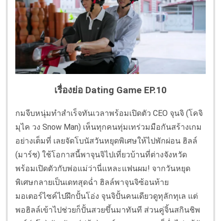
เรื่องย่อ Dating Game EP.10
กมจีบหนุ่มทำสำเร็จทันเวลาพร้อมเปิดตัว CEO จุนจิ (โคจิ
มุไค วง Snow Man) เห็นทุกคนทุ่มเทร่วมมือกันสร้างเกม
อย่างเต็มที่ เลยจัดโบนัสวันหยุดพิเศษให้ไปพักผ่อน ฮิลล์
(มาร์ช) ใช้โอกาสนี้พาจุนจิไปเที่ยวบ้านที่ต่างจังหวัด
พร้อมเปิดตัวกับพ่อแม่ว่านี่แหละแฟนผม! จากวันหยุด
พิเศษกลายเป็นเดทสุดฉ่ำ ฮิลล์พาจุนจิซ้อนท้าย
มอเตอร์ไซค์ไปฝึกปั้นโอ่ง จุนจิปั้นคนเดียวดูทุลักทุเล แต่
พอฮิลล์เข้าไปช่วยก็ปั้นสวยขึ้นมาทันที ส่วนคู่จิ้นสกินชิพ