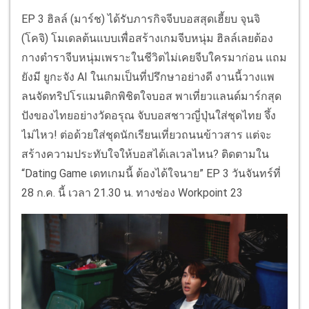
EP 3 ฮิลล์ (มาร์ช) ได้รับภารกิจจีบบอสสุดเฮี้ยบ จุนจิ
(โคจิ) โมเดลต้นแบบเพื่อสร้างเกมจีบหนุ่ม ฮิลล์เลยต้อง
กางตำราจีบหนุ่มเพราะในชีวิตไม่เคยจีบใครมาก่อน แถม
ยังมี ยูกะจัง AI ในเกมเป็นที่ปรึกษาอย่างดี งานนี้วางแพ
ลนจัดทริปโรแมนติกพิชิตใจบอส พาเที่ยวแลนด์มาร์กสุด
ปังของไทยอย่างวัดอรุณ จับบอสชาวญี่ปุ่นใส่ชุดไทย จึ้ง
ไม่ไหว! ต่อด้วยใส่ชุดนักเรียนเที่ยวถนนข้าวสาร แต่จะ
สร้างความประทับใจให้บอสได้เลเวลไหน? ติดตามใน
“Dating Game เดทเกมนี้ ต้องได้ใจนาย” EP 3 วันจันทร์ที่
28 ก.ค. นี้ เวลา 21.30 น. ทางช่อง Workpoint 23