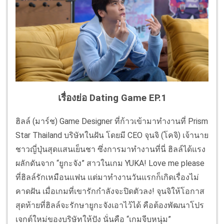
เรื่องย่อ Dating Game EP.1
ฮิลล์ (มาร์ช) Game Designer ที่ก้าวเข้ามาทำงานที่ Prism
Star Thailand บริษัทในฝัน โดยมี CEO จุนจิ (โคจิ) เจ้านาย
ชาวญี่ปุ่นสุดแสนเย็นชา ซึ่งการมาทำงานที่นี่ ฮิลล์ได้แรง
ผลักดันจาก “ยูกะจัง” สาวในเกม YUKA! Love me please
ที่ฮิลล์รักเหมือนแฟน แต่มาทำงานวันแรกก็เกิดเรื่องไม่
คาดฝัน เมื่อเกมที่เขารักกำลังจะปิดตัวลง! จุนจิให้โอกาส
สุดท้ายที่ฮิลล์จะรักษายูกะจังเอาไว้ได้ คือต้องพัฒนาโปร
เจกต์ใหม่ของบริษัทให้ปัง นั่นคือ “เกมจีบหนุ่ม”