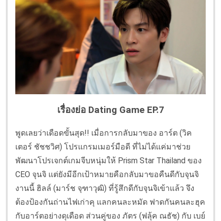
เรื่องย่อ Dating Game EP.7
พูดเลยว่าเดือดขั้นสุด!! เมื่อการกลับมาของ อาร์ต (วิค
เตอร์ ชัชชวิศ) โปรแกรมเมอร์มือดี ที่ไม่ได้แค่มาช่วย
พัฒนาโปรเจกต์เกมจีบหนุ่มให้ Prism Star Thailand ของ
CEO จุนจิ แต่ยังมีอีกเป้าหมายคือกลับมาขอคืนดีกับจุนจิ
งานนี้ ฮิลล์ (มาร์ช จุฑาวุฒิ) ที่รู้สึกดีกับจุนจิเข้าแล้ว จึง
ต้องป้องกันถ่านไฟเก่าคุ แลกคนละหมัด ฟาดกันคนละฮุค
กับอาร์ตอย่างดุเดือด ส่วนคู่ของ ภัตร (ฟลุ้ค ณธัช) กับ เบย์