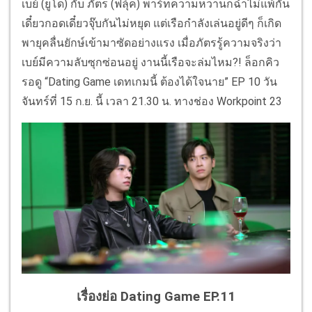
เบย์ (ยูโด) กับ ภัตร (ฟลุ้ค) พาร์ทความหวานก็ฉ่ำไม่แพ้กัน
เดี๋ยวกอดเดี๋ยวจุ๊บกันไม่หยุด แต่เรือกำลังเล่นอยู่ดีๆ ก็เกิด
พายุคลื่นยักษ์เข้ามาซัดอย่างแรง เมื่อภัตรรู้ความจริงว่า
เบย์มีความลับซุกซ่อนอยู่ งานนี้เรือจะล่มไหม?! ล็อกคิว
รอดู “Dating Game เดทเกมนี้ ต้องได้ใจนาย” EP 10 วัน
จันทร์ที่ 15 ก.ย. นี้ เวลา 21.30 น. ทางช่อง Workpoint 23
เรื่องย่อ Dating Game EP.11