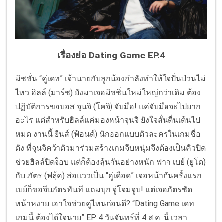
เรื่องย่อ Dating Game EP.4
มิชชั่น “คู่เดท” เจ้านายกับลูกน้องกำลังทำให้ใจปั่นป่วนไม่
ไหว ฮิลล์ (มาร์ช) ยังมาเจอมิชชิ่นใหม่ใหญ่กว่าเดิม ต้อง
ปฏิบัติการขอบอส จุนจิ (โคจิ) จับมือ! แค่จับมือจะไปยาก
อะไร แต่สำหรับฮิลล์แค่มองหน้าจุนจิ ยังใจสั่นตื่นเต้นไป
หมด งานนี้ ยีนส์ (ฟ้อนด์) นักออกแบบตัวละครในเกมชื่อ
ดัง ที่จุนจิคว้าตัวมาร่วมสร้างเกมจีบหนุ่มจึงต้องเป็นคิวปิด
ช่วยฮิลล์ปิดจ็อบ แต่ก็ต้องลุ้นกันอย่างหนัก ฟาก เบย์ (ยูโด)
กับ ภัตร (ฟลุ้ค) ส่อแววเป็น “คู่เดือด” เจอหน้ากันครั้งแรก
เบย์ก็ขอจีบภัตรทันที แถมบุก จู่โจมจูบ! แต่เจอภัตรซัด
หน้าหงาย เอาใจช่วยคู่ไหนก่อนดี? “Dating Game เดท
เกมนี้ ต้องได้ใจนาย” EP 4 วันจันทร์ที่ 4 ส.ค. นี้ เวลา