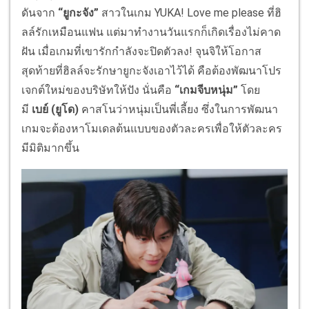
ดันจาก
“ยูกะจัง”
สาวในเกม
YUKA! Love me please
ที่ฮิ
ลล์รักเหมือนแฟน แต่มาทำงานวันแรกก็เกิดเรื่
องไม่คาด
ฝัน เมื่อเกมที่เขารักกำลังจะปิดตั
วลง
!
จุนจิให้โอกาส
สุดท้ายที่ฮิลล์
จะรักษายูกะจังเอาไว้ได้ คือต้องพัฒนาโปร
เจกต์ใหม่ของบริ
ษัทให้ปัง นั่นคือ
“เกมจีบหนุ่ม”
โดย
มี
เบย์
(ยูโด)
คาสโนว่าหนุ่มเป็นพี่เลี้ยง ซึ่งในการพัฒนา
เกมจะต้
องหาโมเดลต้นแบบของตัวละครเพื่
อให้ตัวละคร
มีมิติมากขึ้น