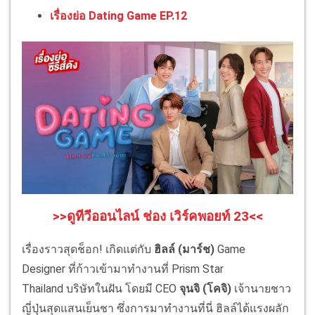
เรื่องย่อ Dating Game EP.12
>>ดูทีวีออนไลน์ ช่อง เวิร์คพอยท์ 23<<
เรื่องราวสุดช็อก
!
เกิดแต่กับ
ฮิลล์ (มาร์ช)
Game
Designer
ที่ก้าวเข้ามาทำงานที่
Prism Star
Thailand
บริษัทในฝัน โดยมี
CEO
จุนจิ
(โคจิ)
เจ้านายชาว
ญี่ปุ่นสุดแสนเย็นชา ซึ่งการมาทำงานที่นี่ ฮิลล์ได้แรงผลัก