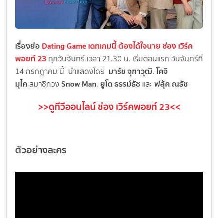
เรื่องย่อ
Dating Game เดทเกมนี้ ต้องได้ใจนาย ช่อง เวิร์ค
พอยท์ 23
ทุกวันจันทร์ เวลา 21.30 น. เริ่มตอนแรก วันจันทร์ที่
มาร์ช จุฑาวุฒิ
โคจิ
14 กรกฎาคม นี้ นำแสดงโดย
,
มุไค
Snow Man
ยูโด ธรรม์ธัช
ฟลุ้ค ณธัช
สมาชิกวง
,
และ
>>ดูทีวีออนไลน์ ช่อง เวิร์คพอยท์ 23<<
ตัวอย่างละคร