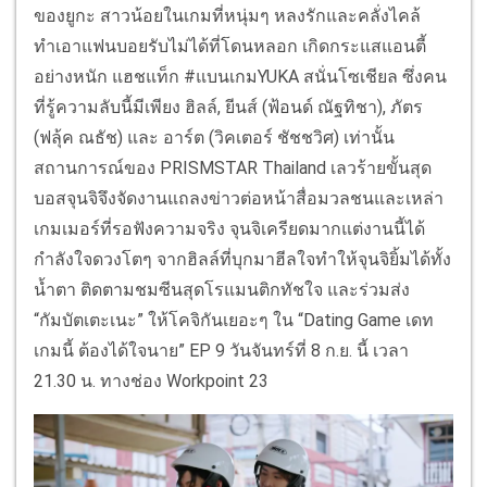
ของยูกะ สาวน้อยในเกมที่หนุ่มๆ หลงรักและคลั่งไคล้
ทำเอาแฟนบอยรับไม่ได้ที่โดนหลอก เกิดกระแสแอนตี้
อย่างหนัก แฮชแท็ก #แบนเกมYUKA สนั่นโซเชียล ซึ่งคน
ที่รู้ความลับนี้มีเพียง ฮิลล์, ยีนส์ (ฟ้อนด์ ณัฐทิชา), ภัตร
(ฟลุ้ค ณธัช) และ อาร์ต (วิคเตอร์ ชัชชวิศ) เท่านั้น
สถานการณ์ของ PRISMSTAR Thailand เลวร้ายขั้นสุด
บอสจุนจิจึงจัดงานแถลงข่าวต่อหน้าสื่อมวลชนและเหล่า
เกมเมอร์ที่รอฟังความจริง จุนจิเครียดมากแต่งานนี้ได้
กำลังใจดวงโตๆ จากฮิลล์ที่บุกมาฮีลใจทำให้จุนจิยิ้มได้ทั้ง
น้ำตา ติดตามชมซีนสุดโรแมนติกทัชใจ และร่วมส่ง
“กัมบัตเตะเนะ” ให้โคจิกันเยอะๆ ใน “Dating Game เดท
เกมนี้ ต้องได้ใจนาย” EP 9 วันจันทร์ที่ 8 ก.ย. นี้ เวลา
21.30 น. ทางช่อง Workpoint 23