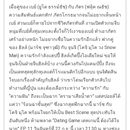
เมื่อคู่ของ เบย์ (ยูโด ธรรม์ธัช) กับ ภัตร (ฟลุ้ค ณธัช)
ความสัมพันธ์แตกหัก! ภัตรโกรธมากจนไม่อยากเห็นหน้า
เบย์ ส่วนเบย์ก็หายไปจากชีวิตภัตรทันที งานเปิดตัวเกมจีบ
หนุ่มที่เบย์ทั้งทุ่มเทและตั้งใจก็ไร้เงาของเบย์ ทำเอาภัตร
เศร้าอย่างหนัก ไม่อยากเชื่อในความรักอีกแล้ว ฟากคู่
ของ ฮิลล์ (มาร์ช จุฑาวุฒิ) กับ จุนจิ (โคจิ มุไค วง Snow
Man) ความรักกำลังแฮปปี้ ฮิลล์เกิดปิ๊งไอเดียใหม่ ขอให้
จุนจิเป็นฝ่ายจีบฮิลล์บ้าง งานนี้ควงกันไปแคมป์ปิ้ง ถึงจะ
เป็นเดทสุดทุลักทุเลแต่ก็โรแมนติกไปอีกแบบ จุนจิตัดสิน
ใจบอกเรื่องสำคัญกับฮิลล์ ว่าเขาโดนเรียกตัวกลับไป
ทำงานที่ญี่ปุ่น และต้องเลือกระหว่าง “ความรัก” กับ
“ความฝัน” ถึงจะเป็นฉาก “ดรามาเสียน้ำตา” แต่สปอยล์ได้
แค่ว่า “ร้อนฉ่าขั้นสุด!” ซึ่งฉากสุดพีกฉากนี้ มาร์ช กับ
โคจิ มุไค พร้อมใจยกให้เป็น Best Scene สุดประทับใจ
อันดับหนึ่ง ห้ามพลาด “Dating Game เดทเกมนี้ ต้องได้ใจ
นาย” EP 11 วันจันทร์ที่ 22 ก.ย. นี้ เวลา 21.30 น. ทางช่อง