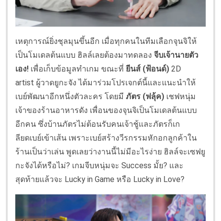
เหตุการณ์ยิ่งชุลมุนขึ้นอีก เมื่อทุกคนในทีมเลือกจุนจิให้
เป็นโมเดลต้นแบบ ฮิลล์เลยต้องมาทดลอง
จีบเจ้านายตัว
เอง
!
เพื่อเก็บข้อมูลทำเกม ขณะที่
ยีนส์ (ฟ้อนด์)
2
D
artist
ผู้วาดยูกะจัง ได้มาร่วมโปรเจกต์นี้
และแนะนำให้
เบย์พัฒนาอีกหนึ่งตั
วละคร โดยมี
ภัตร (ฟลุ้ค)
เชฟหนุ่ม
เจ้าของร้านอาหารดัง เพื่อนของจุนจิเป็นโมเดลต้
นแบบ
อีกคน ซึ่งบ้านภัตรไม่ต้อนรับคนเจ้าชู้
และภัตรก็เก
ลียดเบย์เข้าเส้น เพราะเบย์สร้างวีรกรรมหักอกลู
กค้าใน
ร้านเป็นว่าเล่น พูดเลยว่างานนี้ไม่มีอะไรง่าย ฮิลล์จะเซฟยู
กะจังได้หรือไม่
?
เกมจีบหนุ่มจะ
Success
มั้ย
?
และ
สุดท้ายแล้วจะ
Lucky in Game
หรือ
Lucky in Love?