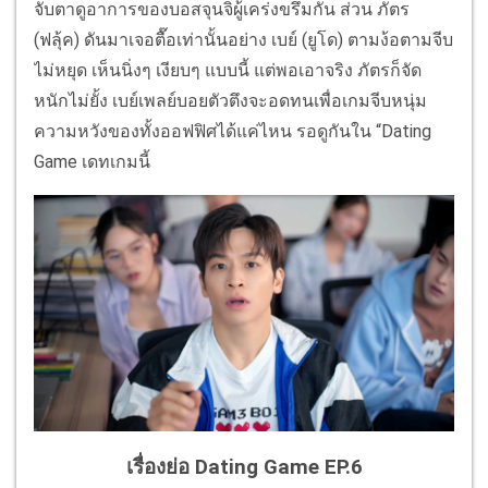
จับตาดูอาการของบอสจุนจิผู้เคร่งขรึมกัน ส่วน ภัตร
(ฟลุ้ค) ดันมาเจอตื๊อเท่านั้นอย่าง เบย์ (ยูโด) ตามง้อตามจีบ
ไม่หยุด เห็นนิ่งๆ เงียบๆ แบบนี้ แต่พอเอาจริง ภัตรก็จัด
หนักไม่ยั้ง เบย์เพลย์บอยตัวตึงจะอดทนเพื่อเกมจีบหนุ่ม
ความหวังของทั้งออฟฟิศได้แค่ไหน รอดูกันใน “Dating
Game เดทเกมนี้
เรื่องย่อ Dating Game EP.6