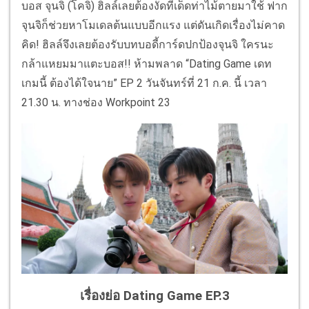
บอส จุนจิ (โคจิ) ฮิลล์เลยต้องงัดทีเด็ดท่าไม้ตายมาใช้ ฟาก
จุนจิก็ช่วยหาโมเดลต้นแบบอีกแรง แต่ดันเกิดเรื่องไม่คาด
คิด! ฮิลล์จึงเลยต้องรับบทบอดี้การ์ดปกป้องจุนจิ ใครนะ
กล้าแหยมมาแตะบอส!! ห้ามพลาด “Dating Game เดท
เกมนี้ ต้องได้ใจนาย” EP 2 วันจันทร์ที่ 21 ก.ค. นี้ เวลา
21.30 น. ทางช่อง Workpoint 23
เรื่องย่อ Dating Game EP.3