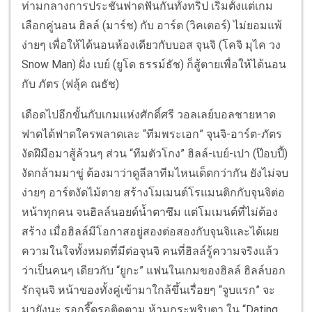
ท่ามกลางการประชันฟาดฟันกันทั้งทริป เริ่มตั้งแต่เกม
เลือกคู่นอน ฮิลล์ (มาร์ช) กับ อาร์ต (วิคเตอร์) ไม่ยอมแพ้
ง่ายๆ เพื่อให้ได้นอนห้องเดียวกับบอส จุนจิ (โคจิ มุไค วง
Snow Man) ฝั่ง เบย์ (ยูโด ธรรม์ธัช) ก็สู้ตายเพื่อให้ได้นอน
กับ ภัตร (ฟลุ้ค ณธัช)
เดือดไปอีกขั้นกับเกมแห่งศักดิ์ศรี วอลเลย์บอลชายหาด
ฟาดได้ฟาดใครพลาดเละ “ทีมพระเอก” จุนจิ-อาร์ต-ภัตร
งัดฝีมือมาสู้ล้วนๆ ส่วน “ทีมตัวโกง” ฮิลล์-เบย์-เปา (ป๊อบปี้)
งัดกล้ามมาขู่ ต้องมาว่าดูลีลาทีมไหนเด็ดกว่ากัน ยังไม่จบ
ง่ายๆ อาร์ตงัดไม้ตาย สร้างโมเมนต์โรแมนติกกับจุนจิต่อ
หน้าทุกคน จนฮิลล์นอยด์น้ำตาซึม แต่โมเมนต์ที่ไม่ต้อง
สร้าง เมื่อฮิลล์มีโอกาสอยู่สองต่อสองกับจุนจิและได้เผย
ความในใจทั้งหมดที่มีต่อจุนจิ คนที่ฮิลล์รู้ความจริงแล้ว
ว่าเป็นคนๆ เดียวกับ “ยูกะ” แฟนในเกมของฮิลล์ ฮิลล์บอก
รักจุนจิ หน้าของทั้งคู่เข้ามาใกล้ขึ้นเรื่อยๆ “จูบแรก” จะ
มายังนะ รอกรี๊ดรอติดตาม ห้ามกระพริบตา ใน “Dating