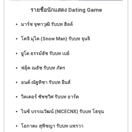
รายชื่อนักแสดง Dating Game
มาร์ช จุฑาวุฒิ รับบท ฮิลล์
โคจิ มุไค (Snow Man) รับบท จุนจิ
ยูโด ธรรม์ธัช รับบท เบย์
ฟลุ้ค ณธัช รับบท ภัตร
อนด์ ณัฐทิชา รับบท ยีนส์
วิคเตอร์ ชัชชวิศ รับบท อาร์ต
ไนซ์ บรรณวัฒน์ (NICECNX) รับบท โฮจุน
โอกาตะ สุพิชญา รับบท แพรวา