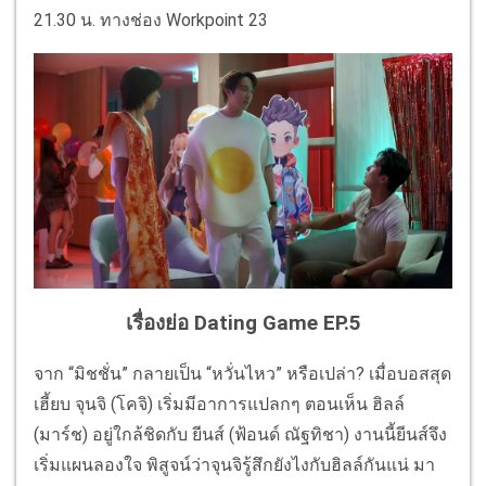
21.30 น. ทางช่อง Workpoint 23
เรื่องย่อ Dating Game EP.5
จาก “มิชชั่น” กลายเป็น “หวั่นไหว” หรือเปล่า? เมื่อบอสสุด
เฮี้ยบ จุนจิ (โคจิ) เริ่มมีอาการแปลกๆ ตอนเห็น ฮิลล์
(มาร์ช) อยู่ใกล้ชิดกับ ยีนส์ (ฟ้อนด์ ณัฐทิชา) งานนี้ยีนส์จึง
เริ่มแผนลองใจ พิสูจน์ว่าจุนจิรู้สึกยังไงกับฮิลล์กันแน่ มา