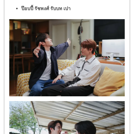
ป๊อบปี้ รัชพงศ์ รับบท เปา