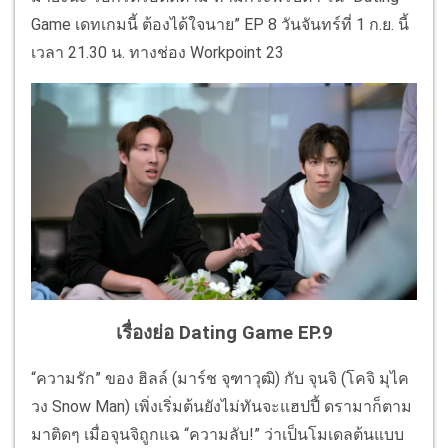
Game เดทเกมนี้ ต้องได้ใจนาย” EP 8 วันจันทร์ที่ 1 ก.ย. นี้
เวลา 21.30 น. ทางช่อง Workpoint 23
เรื่องย่อ Dating Game EP.9
“ความรัก” ของ ฮิลล์ (มาร์ช จุฑาวุฒิ) กับ จุนจิ (โคจิ มุไค
วง Snow Man) เพิ่งเริ่มต้นยังไม่ทันจะแฮปปี้ ดรามาก็ตาม
มาติดๆ เมื่อจุนจิถูกแฉ “ความลับ!” ว่าเป็นโมเดลต้นแบบ