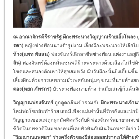
ณ อาณาจักรคีรีราชรัฐ ผีกะพระนางวิญญาณร้ายเอิ้งโหลง
รดา
) หญิงช่างฟ้อนนางรำรูปงาม เลี้ยงผีกะพระนางให้เลียใ
ห้าง(แพท พัสสน)
ฟองจันทร์เลิกอาชีพช่างฟ้อน แต่งงานอยู่
ลิน
) ฟองจันทร์ต้องหมั่นเซ่นพลีผีกะพระนางด้วยเลือดไก่ไข
โชคและสนองตัณหาให้สุขสมหวัง นับวันผีกะนั้นยิ่งเฮี้ยนข
เลี้ยงผีกะด้วยการเสพกามมั่วเพศกับหนุ่มๆ ขณะที่นายห้างย
ตอง(หยก ภัทรกร)
บัวระวงฟ้องนายห้าง ว่าเมียเล่นชู้ก็แค้น
วิญญาณฟองจันทร์
ถูกดูดกลืนเข้ารวมกับ
ผีกะพระนางเจ้านา
ใหม่พ่อโขกสับทำร้าย เธอมีเพียงแม่เท่านั้นที่รักจริงและปกป
วิญญาณของแม่ถูกผูกมัดติดตรึงกับผี ฟองจันทร์พยายามจะช่
ชีวิตในภพชาติใหม่ของคนที่เคยพัวพันกับมันในภพชาติเก่า ผี
“วิญญาณแพศยา” ร่างครึ่งตัวของผีล่องลอยปรากฏให้ฝ้ายคำ