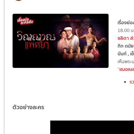
เรื่องย
18.00 น
ชลิตา ส่
กิก ดนัย
นันท์ , เ
เห็นพระน
เฌอเบล
“
ร
ตัวอย่างละคร