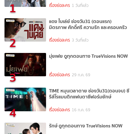
1
เรื่องย่อละคร
1 วันที่แล้ว
แดง ไบเล่ย์ ช่องวัน31 (ตอนแรก)
มิตรภาพ ศักดิ์ศรี ความรัก และครอบครัว
2
เรื่องย่อละคร
3 วันที่แล้ว
มุ่ยเฟย ดูทุกตอนทาง TrueVisions NOW
3
เรื่องย่อละคร
29 ก.ค. 69
TIME หมุนเวลาตาย ช่องวัน31(ตอนจบ) ซี
รีส์โรแมนติกแฟนตาซีฟอร์มยักษ์
4
เรื่องย่อละคร
16 ก.ค. 69
รักษ์ ดูทุกตอนทาง TrueVisions NOW