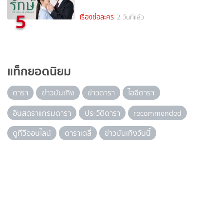
5
เรื่องย่อละคร
2 วันที่แล้ว
แท็กยอดนิยม
ดารา
ข่าวบันเทิง
ข่าวดารา
ไอจีดารา
อินสตราแกรมดารา
ประวัติดารา
recommended
ดูทีวีออนไลน์
ดาราเดลี่
ข่าวบันเทิงวันนี้