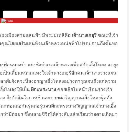
รองเมืองสามแสนฟ้า มีพระมเหสีคือ
เจ้านางเกยุรี
ขณะที่เจ้า
นคุณไสยเสริมเสน่ห์จนเจ้าหลวงหน่อฟ้าโปรดปรานถึงขั้นขอ
างฟ้อนนางรำ แย่งชิงบำเรอเจ้าหลวงเพื่อสกัดเอิ้งโหลง แต่ยูง
ายเป็นเสี้ยนหนามแทงใจเจ้านางเกยุรีอีกคน เจ้านางวางแผน
้วอาศัยจังหวะนี้ลงอาญาเอิ้งโหลงอย่างทารุณจนถึงแก่ความ
อิ้งโหลงให้เป็น
ผีกะพระนาง
คอยเลียใบหน้าเรือนร่างเจ้า
 จึงตัดสินใจบวชชี และขายต่อวิญญาณเอิ้งโหลงผู้คลั่ง
ยตกทอดต่อกันรุ่นต่อรุ่นจนผีกะพระนางวิญญาณเจ้านางเอิ้ง
กว่าปีต่อมา ซึ่งหลายชีวิตได้ล่วงลับแล้วเวียนว่ายตายเกิดมา