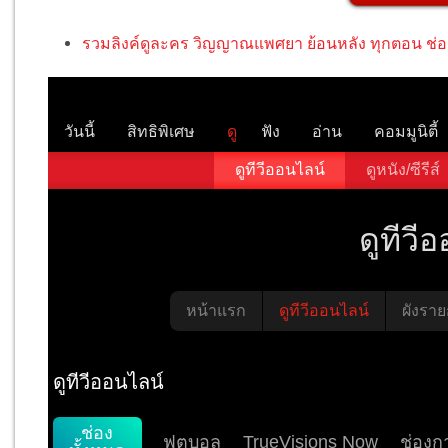
รวมลิงค์ดูละคร วิญญาณแพศยา ย้อนหลัง ทุกตอน ช่อ