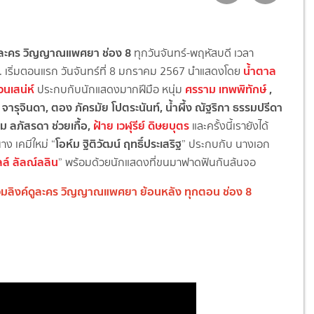
่อละคร วิญญาณแพศยา ช่อง 8
ทุกวันจันทร์-พฤหัสบดี เวลา
น้ำตาล
. เริ่มตอนแรก วันจันทร์ที่ 8 มกราคม 2567 นำแสดงโดย
วนเสน่ห์
ศรราม เทพพิทักษ์
,
ประกบกับนักแสดงมากฝีมือ หนุ่ม
 จารุจินดา, ตอง ภัครมัย โปตระนันท์, น้ำผึ้ง ณัฐริกา ธรรมปรีดา
ข็ม ลภัสรดา ช่วยเกื้อ,
ฝ้าย เวฬุรีย์ ดิษยบุตร
และครั้งนี้เรายังได้
โอห์ม ฐิติวัฒน์ ฤทธิ์ประเสริฐ
าง เคมีใหม่ “
” ประกบกับ นางเอก
ล์ ลัลณ์ลลิน
” พร้อมด้วยนักแสดงที่ขนมาฟาดฟันกันล้นจอ
วมลิงค์ดูละคร วิญญาณแพศยา ย้อนหลัง ทุกตอน ช่อง 8