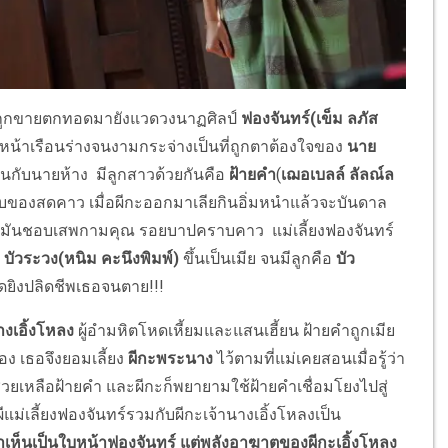
ถูกขายตกทอดมายังแวดวงนาฏศิลป์
ฟองจันทร์(เข็ม ลภัส
บหน้าเรือนร่างจนงามกระจ่างเป็นที่ถูกตาต้องใจของ
นาย
กินกับนายห้าง มีลูกสาวด้วยกันคือ
ฝ้ายคำ
(
เฌอเบลล์ ลัลณ์ล
่ดิบของสดคาว เมื่อผีกะออกมาเลียกินอิ่มหนำแล้วจะบันดาล
ึ้น มันชอบเสพกามคุณ รอยบาปคราบคาว แม่เลี้ยงฟองจันทร์
ก
บัวระวง(หนิม คะนึงพิมพ์)
ขึ้นเป็นเมีย จนมีลูกคือ
บัว
จัดยิงปลิดชีพเธอจนตาย!!!
งเอิ้งโหลง
ผู้อำมหิตโหดเหี้ยมและแสนเฮี้ยน ฝ้ายคำถูกเมีย
้อง เธอจึงยอมเลี้ยง
ผีกะพระนาง
ไว้ตามที่แม่เคยสอนเมื่อรู้ว่า
วยเหลือฝ้ายคำ และผีกะก็พยายามใช้ฝ้ายคำเชื่อมโยงไปสู่
แม่เลี้ยงฟองจันทร์รวมกับผีกะเจ้านางเอิ้งโหลงเป็น
เห็นเป็นใบหน้าฟองจันทร์ แต่พลังอาฆาตของผีกะเอิ้งโหลง