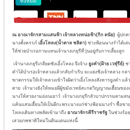
ณ อาณาจักรสามแสนฟ้า เจ้าหลวงหน่อฟ้า(กิก ดนัย)
ผู้ปกค
นางตั้งครรภ์
เอิ้งโหลง(น้ำตาล ชลิตา)
ช่างฟ้อนนางรำได้เล่
ให้ช่วยบำเรอกามแทนเจ้านางเกยุรีที่วุ่นอยู่กับการเลี้ยงลูก
เจ้านางเกยุรีเกลียดชังเอิ้งโหลง จึงจ้าง
ยูงคำ(ฝ้าย เวฬุรีย์)
ช่
คำได้บำเรอเจ้าหลวงแล้วกลับกำเริบ จะแย่งชิงเจ้าหลวง กล
ฆาตกรรมให้เจ้าหลวงเข้าใจผิดว่าเอิ้งโหลงสังหารยูงคำ แล
ตาย เจ้านางยังให้หมอผีผู้ขมังเวทย์สะกดวิญญาณเฮี้ยนของเ
นางให้สวยงามอ่อนเยาว์ เจ้านางเกยุรีกลัวบาปกรรมตามสนอง
แค้นแสนเฮี้ยนให้เป็นผีกะพระนางแก่ช่างฟ้อนนางรำ ซื้อขา
โหลงเดินทางพลัดเข้ามาถึง
อาณาจักรคีรีราชรัฐ
ในช่วงร้อย
เสวยภพชาติใหม่ในดินแดนแห่งนี้