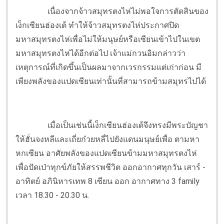
เนื่องจากจ้าวสมุทรตงไห่ไม่พอใจการตัดสินของ
เง็กเซียนฮ่องเต้ ทำให้จ้าวสมุทรตงไห่ประกาศปิด
มหาสมุทรตงไห่เพื่อไม่ให้มนุษย์หรือเซียนเข้าไปในเขต
มหาสมุทรตงไห่ได้อีกต่อไป เจ้าแม่กวนอิมกล่าวว่า
เหตุการณ์ที่เกิดขึ้นเป็นผลมาจากเวรกรรมแต่เก่าก่อน มี
เพียงพลังของแปดเซียนเท่านั้นที่สามารถข้ามสมุทรไปได้
เมื่อเป็นเช่นนี้เง็กเซียนฮ่องเต้จึงทรงมีพระบัญชา
ให้ฮั่นจงหลีและเถี่ยก๋วยหลี่ไปยังแดนมนุษย์เพื่อ ตามหา
หกเซียน อาศัยพลังของแปดเซียนข้ามมหาสมุทรตงไห่
เพื่อปัดเป่าทุกข์ภัยให้สรรพชีวิต ออกอากาศทุกวัน เสาร์ -
อาทิตย์ อภินิหารเทพ 8 เซียน ออก อากาศทาง 3 family
เวลา 18.30 - 20.30 น.