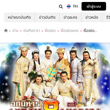
TH
เข้าสู่ระบบ
หน้าแรกบันเทิง
ข่าวบันเทิง
ข่าวละคร
ข่าวหนัง
รี
อ่าน
บันเทิงดารา
เรื่องย่อ
เรื่องย่อละคร
เรื่องย่อ
อภินิหารเทพ 8 เซียน