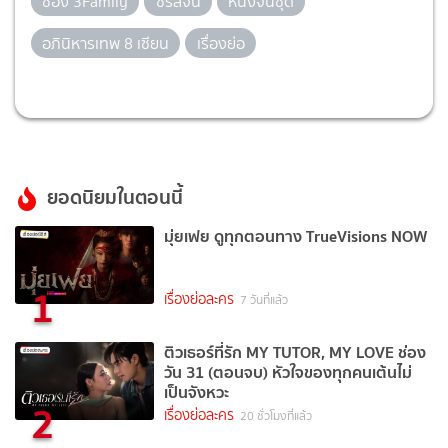
ช่อง 3Family
ซีรี่ส์จีน
หนังจีนชุด
อภินิหารเทพ 8 เซียน
เรื่องย่อ
ยอดนิยมในตอนนี้
มุ่ยเฟย ดูทุกตอนทาง TrueVisions NOW
1
เรื่องย่อละคร
7 วันที่แล้ว
ติวเธอร์ที่รัก MY TUTOR, MY LOVE ช่อง
วัน 31 (ตอนจบ) หัวใจของทุกคนเต้นไม่
เป็นจังหวะ
2
เรื่องย่อละคร
20 ชั่วโมงที่แล้ว