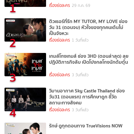
1
เรื่องย่อละคร
29 ก.ค. 69
ติวเธอร์ที่รัก MY TUTOR, MY LOVE ช่อง
วัน 31 (ตอนจบ) หัวใจของทุกคนเต้นไม่
เป็นจังหวะ
2
เรื่องย่อละคร
1 วันที่แล้ว
เกมส์โกงเกมส์ ช่อง 3HD (ตอนล่าสุด) ลุย
ปฏิบัติภารกิจลับ เปิดโปงกลโกงนักต้มตุ๋น
3
เรื่องย่อละคร
3 วันที่แล้ว
วิมานอากาศ Sky Castle Thailand ช่อง
วัน31 (ตอนแรก) การศึกษาถูก ชี้วัด
สถานะทางสังคม
4
เรื่องย่อละคร
3 วันที่แล้ว
รักษ์ ดูทุกตอนทาง TrueVisions NOW