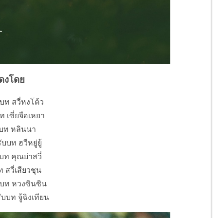
ดงโดย
บบท สวี่หงโต้ว
บท เซี่ยจือเหยา
ับบท หลินนา
บบท ฮวีหยู่ยู้
บท คุณย่าสวี่
 สวี่เสียวชุน
บบท หวงซินซิน
ับบท จู้ฉิงเทียน