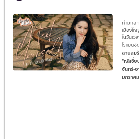
ท่ามกลาง
เมืองใหญ
ในวันเว
โรแมนซ์ด
สายลมรั
"หลี่เซี่ย
จันทร์-
มกราคม เ