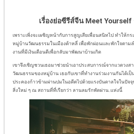
เรื่องย่อซีรีส์จีน Meet Yourself
เพราะเพิ่งจะเผชิญหน้ากับการสูญเสียเพื่อนสนิทไป ทำให้ก
หมู่บ้านวัฒนธรรมในเมืองต้าหลี่ เพื่อพักผ่อนและพักใจตามล
งานที่มีเงินเดือนดีเพื่อกลับมาพัฒนาบ้านเกิด
เขาจึงเชิญชวนเธอมาช่วยนำเอาประสบการณ์จากแวดวงสายง
วัฒนธรรมของหมู่บ้าน เธอกับเขาที่ทำงานร่วมงานกันได้เป็นอ
ประคองก้าวข้ามผ่านปมในอดีตไปด้วยแรงบันดาลใจในปัจจุบัน น
สิ่งใหม่ ๆ ณ สถานที่ที่เรียกว่า ลานลมรักพัดผ่าน..แห่งนี้