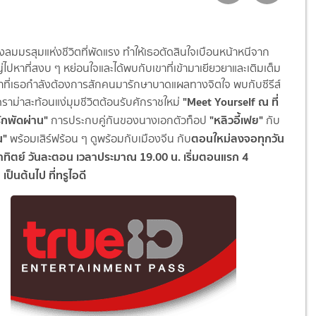
ลมมรสุมแห่งชีวิตที่พัดแรง ทำให้เธอตัดสินใจเบือนหน้าหนีจาก
่ไปหาที่สงบ ๆ หย่อนใจและได้พบกับเขาที่เข้ามาเยียวยาและเติมเต็ม
ลาที่เธอกำลังต้องการสักคนมารักษาบาดแผลทางจิตใจ พบกับซีรีส์
"Meet Yourself ณ ที่
ราม่าสะท้อนแง่มุมชีวิตต้อนรับศักราชใหม่
กพัดผ่าน"
"หลิวอี้เฟย"
การประกบคู่กันของนางเอกตัวท็อป
กับ
น"
ตอนใหม่ลงจอทุกวัน
พร้อมเสิร์ฟร้อน ๆ ดูพร้อมกับเมืองจีน กับ
อาทิตย์ วันละตอน เวลาประมาณ 19.00 น. เริ่มตอนแรก 4
ป็นต้นไป ที่ทรูไอดี