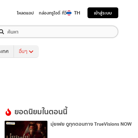
TH
เข้าสู่ระบบ
โหลดแอป
กล่องทรูไอดี ทีวี
ระเทศ
อื่นๆ
ยอดนิยมในตอนนี้
มุ่ยเฟย ดูทุกตอนทาง TrueVisions NOW