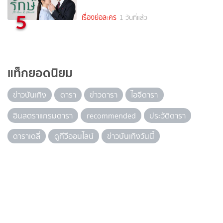
5
เรื่องย่อละคร
1 วันที่แล้ว
แท็กยอดนิยม
ข่าวบันเทิง
ดารา
ข่าวดารา
ไอจีดารา
อินสตราแกรมดารา
recommended
ประวัติดารา
ดาราเดลี่
ดูทีวีออนไลน์
ข่าวบันเทิงวันนี้