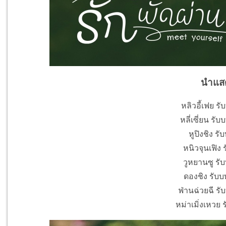
นำแส
หลิวอี้เฟย รั
หลี่เซี่ยน รับ
หูปิงชิง ร
หนิวจุนเฟิง รั
วูหยานซู รับ
ดองชิง รับบท
ฟ่านฉ่วยฉี รั
หม่าเมิ่งเหวย ร