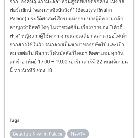
จาก “องค์หญิงกำมะลอ” หวนสู่จอพีเรียดอีกครั้ง ในซีรีส์
ฟอร์มยักษ์ “จอมนางชิงบัลลังก์” (Beauty’s Rival in
Palace) ประวัติศาสตร์ศึกรบแห่งจอมนางผู้มีความกล้า
หาญกว่าอิสตรีใดๆ ในราชวงศ์ฮั่น เรื่องราวของ “โต้วอี้
ฟาง” หญิงสาวผู้ใช้ความงามและเฉลียว ฉลาด เธอไต่เต้า
จากสาวใช้ในวัง จนกลายเป็นชายาของกษัตริย์ และเป้า
หมายต่อไป คือการโค่นบัลลังก์ไทเฮา ติดตามชมทุกวัน
เสาร์-อาทิตย์ 17.00 – 19.00 น. เริ่มเสาร์ที่ 22 พฤศจิกายน
นี้ ทางนิวทีวี ช่อง 18
Tags
Beauty’s Rival in Palace
NewTV