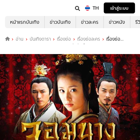
TH
เข้าสู่ระบบ
หน้าแรกบันเทิง
ข่าวบันเทิง
ข่าวละคร
ข่าวหนัง
รี
อ่าน
บันเทิงดารา
เรื่องย่อ
เรื่องย่อละคร
เรื่องย่อ
Beauty’s Rival in Palace จอมนางชิงบัลลังก์