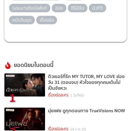
จอมนางชิงบัลลังก์
ช่อง
ซีรี่ส์จีน
นิวทีวี
หนังจีนชุด
เรื่องย่อ
ยอดนิยมในตอนนี้
ติวเธอร์ที่รัก MY TUTOR, MY LOVE ช่อง
วัน 31 (ตอนจบ) หัวใจของทุกคนเต้นไม่
เป็นจังหวะ
1
เรื่องย่อละคร
1 วันที่แล้ว
มุ่ยเฟย ดูทุกตอนทาง TrueVisions NOW
เรื่องย่อละคร
29 ก.ค. 69