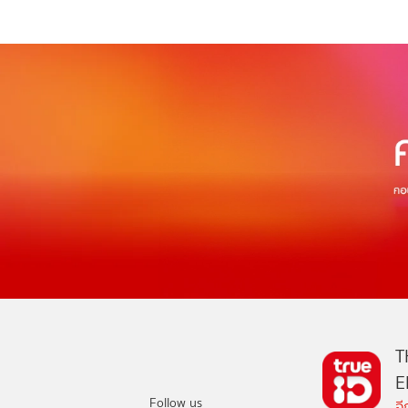
T
E
Follow us
อ