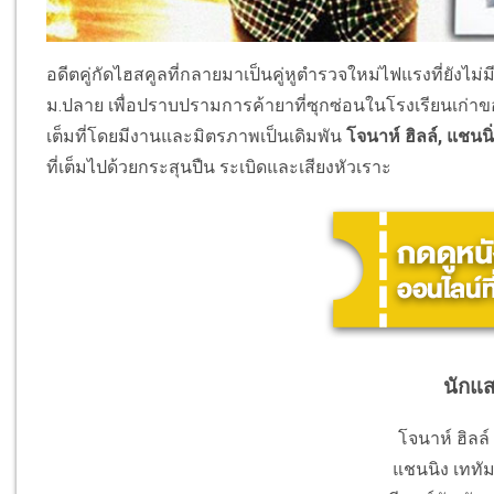
อดีตคู่กัดไฮสคูลที่กลายมาเป็นคู่หูตำรวจใหม่ไฟแรงที่ยังไม่ม
ม.ปลาย เพื่อปราบปรามการค้ายาที่ซุกซ่อนในโรงเรียนเก่าของ
เต็มที่โดยมีงานและมิตรภาพเป็นเดิมพัน
โจนาห์ ฮิลล์, แชนนิ
ที่เต็มไปด้วยกระสุนปืน ระเบิดและเสียงหัวเราะ
นักแ
โจนาห์ ฮิลล์
แชนนิง เททัม