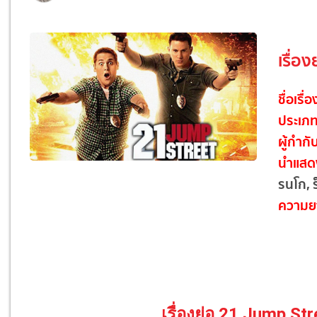
เรื่อ
ชื่อเรื่
ประเภ
ผู้กำกั
นำแสด
รนโก, ร
ความย
เรื่องย่อ 21 Jump St