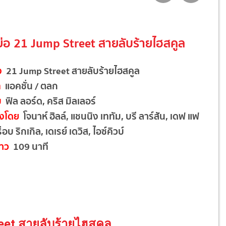
งย่อ 21 Jump Street สายลับร้ายไฮสคูล
อง
21 Jump Street สายลับร้ายไฮสคูล
ท
แอคชั่น / ตลก
บ
ฟิล ลอร์ด, คริส มิลเลอร์
งโดย
โจนาห์ ฮิลล์, แชนนิง เททัม, บรี ลาร์สัน, เดฟ แฟ
็อบ ริกเกิล, เดเรย์ เดวิส, ไอซ์คิวบ์
าว
109 นาที
reet สายลับร้ายไฮสคูล