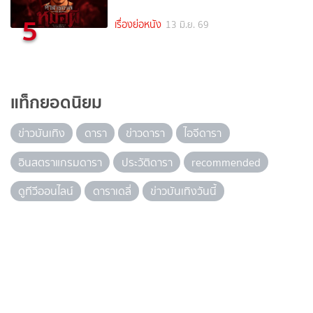
5
เรื่องย่อหนัง
13 มิ.ย. 69
แท็กยอดนิยม
ข่าวบันเทิง
ดารา
ข่าวดารา
ไอจีดารา
อินสตราแกรมดารา
ประวัติดารา
recommended
ดูทีวีออนไลน์
ดาราเดลี่
ข่าวบันเทิงวันนี้