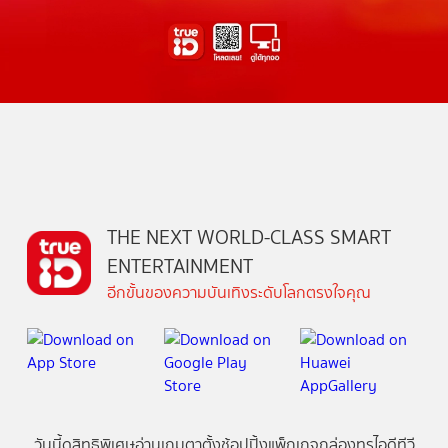
THE NEXT WORLD-CLASS SMART
ENTERTAINMENT
อีกขั้นของความบันเทิงระดับโลกตรงใจคุณ
วันนี้
ดู
สิทธิพิเศษ
อ่าน
เกม
ตาตั้ง
ช้อปปิ้ง
แพ็กเกจ
กล่องทรูไอดีทีวี