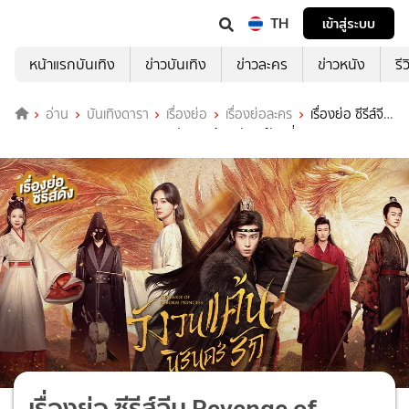
TH
เข้าสู่ระบบ
หน้าแรกบันเทิง
ข่าวบันเทิง
ข่าวละคร
ข่าวหนัง
รี
อ่าน
บันเทิงดารา
เรื่องย่อ
เรื่องย่อละคร
เรื่องย่อ ซีรีส์จีน
Revenge of Reborn Princess วังวนแค้น นิรันดร์รัก ที่ TrueID
เรื่องย่อ ซีรีส์จีน Revenge of