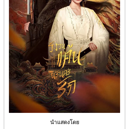
นำแสดงโดย