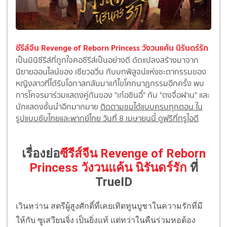
ซีรีส์จีน Revenge of Reborn Princess วังวนแค้น นิรันดร์รัก
เป็นมินิซีรีส์ที่ถูกใจคอซีรีส์เป็นอย่างดี ดัดแปลงสร้างมาจาก
นิยายออนไลน์ของ เซียวอวิ่น กับบทพิสูจน์แห่งชะตากรรมของ
หญิงสาวที่ได้รับโอกาสกลับมาแก้ไขโศกนาฏกรรมอีกครั้ง พบ
การโคจรมาร่วมแสดงคู่กันของ "เก๋อซินอี๋" กับ "ตงจื่อฝาน" และ
นักแสดงชั้นนำอีกมากมาย
ติดตามชมได้แบบครบทุกตอน ใน
รูปแบบซับไทยและพากย์ไทย วันที่ 8 เมษายนนี้ ดูฟรีที่ทรูไอดี
เรื่องย่อ
ซีรีส์จีน Revenge of Reborn
Princess วังวนแค้น นิรันดร์รัก
ที่
TrueID
เวินหว่าน สตรีผู้สูงศักดิ์ที่เคยเทิดทูนบูชาในความรักที่มี
ให้กับ ซูเสวียนจิ่ง เป็นยิ่งแท้ แต่ทว่าในคืนร่วมหอต้อง