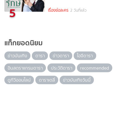
5
เรื่องย่อละคร
2 วันที่แล้ว
แท็กยอดนิยม
ข่าวบันเทิง
ดารา
ข่าวดารา
ไอจีดารา
อินสตราแกรมดารา
ประวัติดารา
recommended
ดูทีวีออนไลน์
ดาราเดลี่
ข่าวบันเทิงวันนี้