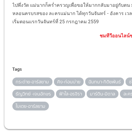
ไปพึ่งวัด แม่นากก็คร่ำครวญเพื่อขอให้มากกลับมาอยู่กับตน
หลอนครบรสของ ละครแม่นาก ได้ทุกวันจันทร์ - อังคาร เวล
เริ่มตอนแรกวันจันทร์ที่ 25 กรกฎาคม 2559
ชมทีวีออนไลน์ช่
Tags
กระต่าย-อาร์สยาม
คิง-ก่อนบ่าย
ฉันทนา-กิติยพันธ์
ช
ธัญวิทย์ -เจนอักษร
ฟ้าใส-อรจิรา
มาร์ติน-มิดาล
ละค
ใบเตย-อาร์สยาม