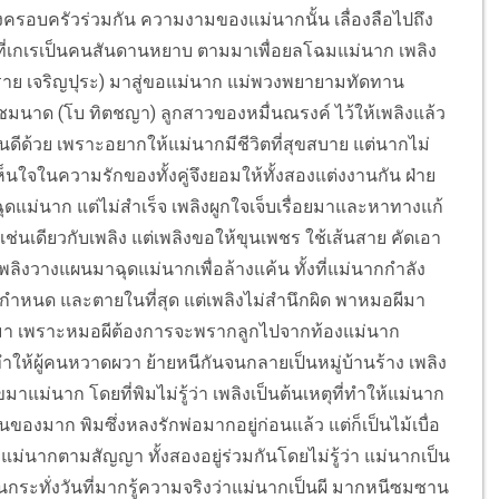
างครอบครัวร่วมกัน ความงามของแม่นากนั้น เลื่องลือไปถึง
ินัย) ที่เกเรเป็นคนสันดานหยาบ ตามมาเพื่อยลโฉมแม่นาก เพลิง
ราย เจริญปุระ) มาสู่ขอแม่นาก แม่พวงพยายามทัดทาน
มนาด (โบ ทิตชญา) ลูกสาวของหมื่นณรงค์ ไว้ให้เพลิงแล้ว
นดีด้วย เพราะอยากให้แม่นากมีชีวิตที่สุขสบาย แต่นากไม่
นใจในความรักของทั้งคู่จึงยอมให้ทั้งสองแต่งงานกัน ฝ่าย
นฉุดแม่นาก แต่ไม่สำเร็จ เพลิงผูกใจเจ็บเรื่อยมาและหาทางแก้
นเดียวกับเพลิง แต่เพลิงขอให้ขุนเพชร ใช้เส้นสาย คัดเอา
ิงวางแผนมาฉุดแม่นากเพื่อล้างแค้น ทั้งที่แม่นากกำลัง
ำหนด และตายในที่สุด แต่เพลิงไม่สำนึกผิด พาหมอผีมา
นมา เพราะหมอผีต้องการจะพรากลูกไปจากท้องแม่นาก
ผู้คนหวาดผวา ย้ายหนีกันจนกลายเป็นหมู่บ้านร้าง เพลิง
แม่นาก โดยที่พิมไม่รู้ว่า เพลิงเป็นต้นเหตุที่ทำให้แม่นาก
นของมาก พิมซึ่งหลงรักพ่อมากอยู่ก่อนแล้ว แต่ก็เป็นไม้เบื่อ
ม่นากตามสัญญา ทั้งสองอยู่ร่วมกันโดยไม่รู้ว่า แม่นากเป็น
กระทั่งวันที่มากรู้ความจริงว่าแม่นากเป็นผี มากหนีซมซาน