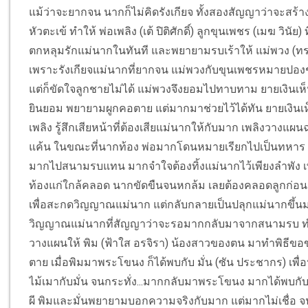
แม้ว่าจะยากจน นากก็ไม่คิดรังเกียจ ทั้งสองสัญญาว่าจะสร้
หัวตะเข้ ทำให้ พ่อเพลิง (เต้ ปิติศักดิ์) ลูกขุนเพชร (เมฆ ว
ตกหลุมรักแม่นากในทันที และพยายามรบเร้าให้ แม่พวง (ท
เพราะรังเกียจแม่นากที่ยากจน แม่พวงกับขุนเพชรหมายปองช
แต่ก็ขัดใจลูกชายไม่ได้ แม่พวงจึงยอมไปทาบทาม ยายเงินเห็
ยินยอม พยายามผูกคอตาย แต่มากมาช่วยไว้ได้ทัน ยายเงินเห็
เพลิง รู้สึกเสียหน้าที่ต้องเสียแม่นากให้กับมาก เพลิงวางแผ
แค้น ในขณะที่นากท้อง พ่อมากโดนหมายเรียกไปเป็นทหาร เช่
มากไปสนามรบแทน มากจำใจต้องทิ้งแม่นากไว้เพียงลำพัง เพล
ท้องแก่ใกล้คลอด นากขัดขืนจนหกล้ม เลยต้องคลอดลูกก่อนก
เพื่อสะกดวิญญาณแม่นาก แต่กลับกลายเป็นปลุกแม่นากขึ้
วิญญาณแม่นากที่สัญญาว่าจะรอมากกลับมาจากสนามรบ ทำให้
วางแผนให้ พิม (ฟ้าใส อรจิรา) น้องสาวของตน มาทำพิธีขอขมา
ตาย เมื่อพิมมาพระโขนง ก็ได้พบกับ มั่น (ซัน ประชากร) เพื่อ
ไม้เมากับมั่น จนกระทั่ง...มากกลับมาพระโขนง มากได้พบกับแ
ผี พิมและมั่นพยายามบอกความจริงกับมาก แต่มากไม่เชื่อ จน