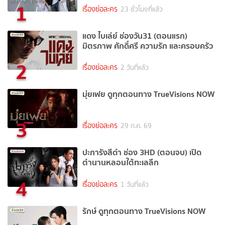
1
เรื่องย่อละคร
23 ชั่วโมงที่แล้ว
แดง ไบเล่ย์ ช่องวัน31 (ตอนแรก)
มิตรภาพ ศักดิ์ศรี ความรัก และครอบครัว
2
เรื่องย่อละคร
2 วันที่แล้ว
มุ่ยเฟย ดูทุกตอนทาง TrueVisions NOW
3
เรื่องย่อละคร
29 ก.ค. 69
ปะการังสีดำ ช่อง 3HD (ตอนจบ) เปิด
ตำนานหลอนใต้ทะเลลึก
4
เรื่องย่อละคร
1 วันที่แล้ว
รักษ์ ดูทุกตอนทาง TrueVisions NOW