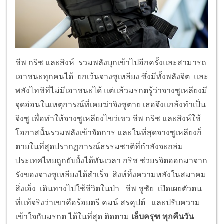
ชีพ กริช และสิงห์ รวมพลังบุกเข้าไปอีกครั้งและสามารถ
เอาชนะทุกคนได้ ยกเว้นจางซูเหลียง ซึ่งมีทั้งพลังจิต และ
พลังไทชิที่ไม่มีเอาชนะได้ แต่แล้วมรกตรู้ว่าจางซูเหลียงมี
จุดอ่อนในเหตุการณ์ที่เคยฆ่าจิงซูตาย เธอจึงแกล้งทำเป็น
จิงซู เพื่อทำให้จางซูเหลียงไขว่เขว ชีพ กริช และสิงห์ใช้
โอกาสนั้นรวมพลังเข้าจัดการ และในที่สุดจางซูเหลียงก็
ตายในที่สุดปรากฏการณ์ธรรมชาติที่กำลังจะถล่ม
ประเทศไทยถูกยับยั้งได้ทันเวลา กริช ช่วยรจิตออกมาจาก
รังของจางซูเหลียงได้สำเร็จ สิงห์ทิ้งความหลังในสมาคม
สิ่งเอ็ง เดินทางไปใช้ชีวิตในป่า ชีพ ชูชัย เปิดเผยตัวตน
ที่แท้จริงว่าเขาคือร้อยตรี คมน์ สรคุปต์ และปรับความ
เข้าใจกับมรกต ได้ในที่สุด ติดตาม
เล็บครุฑ ทุกคืนวัน