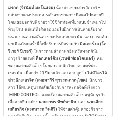
มรกต (จีรนันท์ มะโนแจ่ม)
น้องสาวของสารวัตรกริช
กลับจากต่างประเทศ หลังจากขาดการติดต่อไปหลายปี
โดยเธอบอกกับพี่ชายว่าใช้ชีวิตท่องเที่ยวแบบซำเหมาไป
ทั่วยุโรป แต่แท้ที่จริงเธอแอบไปฝึกการเป็นสายลับจาก
หน่วยงานความมั่นคงของประเทศเยอรมัน และการกลับ
มาเมืองไทยครั้งนี้ก็เพื่อรับภารกิจร่วมกับ
มิสเตอร์ เอ (โอ
ริเวอร์ บีเวอร์)
ในการตามล่าหานกอินทรีแพลตตินั่ม
อาวุธร้ายแรงที่
ด็อกเตอร์คิม (เวนช์ ฟอลโคเนอร์)
คน
ของสมาคมสิ่งเอ็งขโมยมาจากนักวิทยาศาสตร์ชาว
เยอรมัน เมื่อกว่า 20 ปีมาแล้ว และสาปสูญไปไม่มีใครได้
ข่าวอีกเลย
รจิต (เฌอมาวีร์ สุวรรณภาณุโชค)
นักข่าว
สาว ได้พบเหตุน่าสงสัยเกี่ยวกับการสะกดจิตที่เรียกว่า
MIND CONTROL และเรื่องสมาคมสิ่งเอ็งข่มขู่นักธุรกิจ
เชื้อสายจีน อย่าง
นายอาทร ทิพย์พานิช
และ
นายเลียง
เสถียรกิจ
(พงศนารถ วินศิริ)
ให้จ่ายค่าคุ้มครองกิจการ