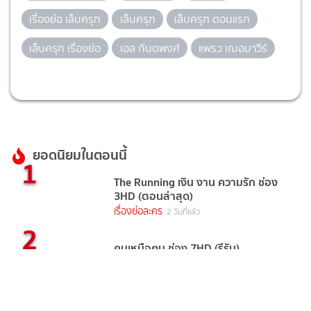
เรื่องย่อ เล็บครุฑ
เล็บครุฑ
เล็บครุฑ ตอนแรก
เล็บครุฑ เรื่องย่อ
เอส กันตพงศ์
แพรว เฌอมาวีร์
ยอดนิยมในตอนนี้
1
The Running เงิน งาน ความรัก ช่อง
3HD (ตอนล่าสุด)
เรื่องย่อละคร
2 วันที่แล้ว
2
คนเหนือฅน ช่อง 7HD (รีรัน)
เรื่องย่อละคร
4 วันที่แล้ว
3
TIME หมุนเวลาตาย ช่องวัน31(ตอนจบ) ซี