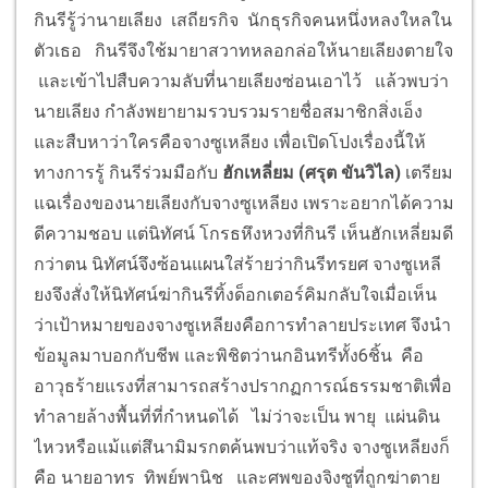
กินรีรู้ว่านายเลียง เสถียรกิจ นักธุรกิจคนหนึ่งหลงใหลใน
ตัวเธอ กินรีจึงใช้มายาสวาทหลอกล่อให้นายเลียงตายใจ
และเข้าไปสืบความลับที่นายเลียงซ่อนเอาไว้ แล้วพบว่า
นายเลียง กำลังพยายามรวบรวมรายชื่อสมาชิกสิ่งเอ็ง
และสืบหาว่าใครคือจางซูเหลียง เพื่อเปิดโปงเรื่องนี้ให้
ทางการรู้ กินรีร่วมมือกับ
ฮักเหลี่ยม (ศรุต ขันวิไล)
เตรียม
แฉเรื่องของนายเลียงกับจางซูเหลียง เพราะอยากได้ความ
ดีความชอบ แต่นิทัศน์ โกรธหึงหวงที่กินรี เห็นฮักเหลี่ยมดี
กว่าตน นิทัศน์จึงซ้อนแผนใส่ร้ายว่ากินรีทรยศ จางซูเหลี
ยงจึงสั่งให้นิทัศน์ฆ่ากินรีทิ้งด็อกเตอร์คิมกลับใจเมื่อเห็น
ว่าเป้าหมายของจางซูเหลียงคือการทำลายประเทศ จึงนำ
ข้อมูลมาบอกกับชีพ และพิชิตว่านกอินทรีทั้ง6ชิ้น คือ
อาวุธร้ายแรงที่สามารถสร้างปรากฏการณ์ธรรมชาติเพื่อ
ทำลายล้างพื้นที่ที่กำหนดได้ ไม่ว่าจะเป็น พายุ แผ่นดิน
ไหวหรือแม้แต่สึนามิมรกตค้นพบว่าแท้จริง จางซูเหลียงก็
คือ นายอาทร ทิพย์พานิช และศพของจิงซูที่ถูกฆ่าตาย