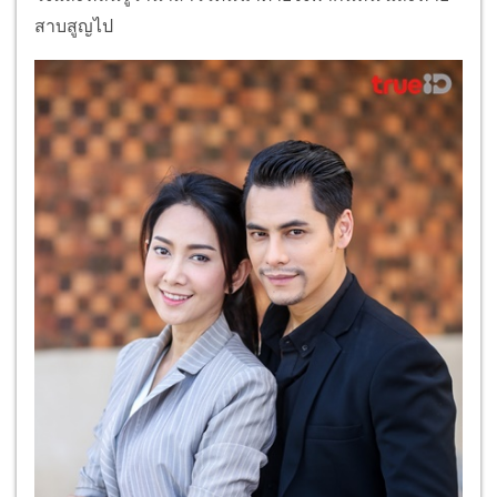
สาบสูญไป