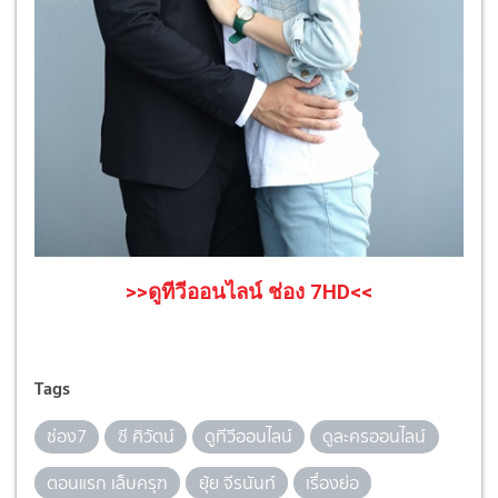
>>ดูทีวีออนไลน์ ช่อง
7HD<<
Tags
ช่อง7
ซี ศิวัตน์
ดูทีวีออนไลน์
ดูละครออนไลน์
ตอนแรก เล็บครุฑ
ยุ้ย จีรนันท์
เรื่องย่อ