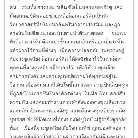
คน รวมทั้ง
กวง
และ
หลิน
ซึ่งเป็นหลานของจิงซู และ
มีด็อกเตอร์คิมคอยช่วยเหลือด็อกเตอร์คิมเป็นนัก
วิทยาศาสตร์ที่ขโมยนกอินทรีมาจากเยอรมัน และถูก
สายลับรัสเซียและเยอรมันตามล่าตัวมาตลอด จนกระ
ทั่งด็อกเตอร์คิมต้องแยกชิ้นส่วนนกอินทรีออกเป็น 6 ชิ้น
แล้วฝากไว้ตามที่ต่างๆ เพื่อความปลอดภัย ระหว่างอยู่
กับจางซูเหลียง ด็อกเตอร์คิม ได้ฝังชิฟเอาไว้ในตัวเด็กๆ
ทุกคนที่จางซูเหลียงเลี้ยงเอาไว้ เพื่อให้จางซูเหลียง
สามารถบังคับและควบคุมพฤติกรรมให้ทุกคนอยู่ใน
โอวาท เมื่อเด็กเหล่านี้เติบโตขึ้นมาก็จะกลายเป็นเล็บครุฑ
ที่ถูกส่งไปแทรกซึมในองค์กรต่างๆ ในเมืองไทย คอยสืบ
ความลับ และคอยทำงานตามคำสั่งของจางซูเหลียงกวง
และหลิน เป็นหลานของจิงซู และเมื่อจางซูเหลียงรู้ว่าจิง
ซูทรยศ จึงใช้มีดแทงที่ท้องของจิงซูโดยไม่รู้ว่าจิงซูกำลัง
ท้อง เรื่องนี้จางซูเหลียงเสียใจมากที่ฆ่าลูกของตัวเอง ก
วงและหลินรู้ว่าน้าสาวโดนฆ่าตายจึงพากันหนี และหาย