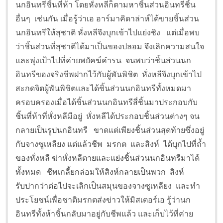
นกอินทรีชิ้นที่ห้า โดยหั่งหลีก็ตามหาชิ้นส่วนอินทรีชิ้น
อื่นๆ เช่นกัน เมื่อรู้ว่าเอ อาร์มาคิดาล่าห์ได้ขายชิ้นส่วน
นกอินทรีให้สุชาติ หั่งหลีจึงบุกเข้าไปแย่งชิง แต่เมื่อพบ
ว่าชิ้นส่วนที่สุชาติได้มาเป็นของปลอม จึงเลิกความสนใจ
และพุ่งเป้าไปที่ค่ายพยัคฆ์คำรน จนพบว่าชิ้นส่วนนก
อินทรีของจริงชีพฝากไว้กับผู้พันพิชิต หั่งหลีจึงบุกเข้าไป
สะกดจิตผู้พันพิชิตและได้ชิ้นส่วนนกอินทรีทั้งหมดมา
ครอบครองเมื่อได้ชิ้นส่วนนกอินทรีสี่ชิ้นมาประกอบกับ
ชิ้นที่ห้าที่หั่งหลีมีอยู่ หั่งหลีได้ประกอบชิ้นส่วนต่างๆ จน
กลายเป็นรูปนกอินทรี ขาดแต่เพียงชิ้นส่วนสุดท้ายซึ่งอยู่
กับจางซูเหลียง แต่แล้วชีพ มรกต และสิงห์ ได้บุกไปที่ถ้ำ
ของหั่งหลี ฆ่าหั่งหลีตายและแย่งชิ้นส่วนนกอินทรีมาได้
ทั้งหมด ชีพเกลี้ยกล่อมให้สิงห์กลายเป็นพวก สิงห์
รับปากว่าต่อไปจะเลิกเป็นสมุนของจางซูเหลียง และทำ
ประโยชน์เพื่อชาติมรกตส่งข่าวให้มิสเตอร์เอ รู้ว่านก
อินทรีทั้งห้าชิ้นกลับมาอยู่กับชีพแล้ว และเก็บไว้ที่ค่าย