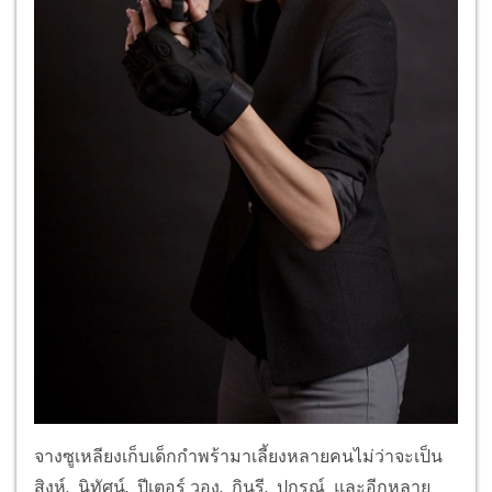
จางซูเหลียงเก็บเด็กกำพร้ามาเลี้ยงหลายคนไม่ว่าจะเป็น
สิงห์, นิทัศน์, ปีเตอร์ วอง, กินรี, ปกรณ์ และอีกหลาย