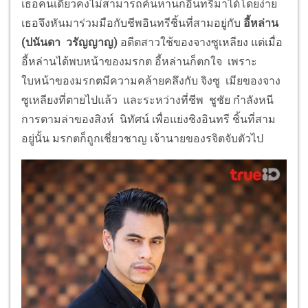
เธอคนเดียวคงไม่สามารถค้นหานกอินทรีมาได้โดยง่าย
เธอจึงหันมาร่วมมือกับชีพอินทรีชิ้นที่สามอยู่กับ
อี้หล่าน
(ปนันดา วรัญญาญ)
อดีตสาวใช้ของจางซูเหลียง แต่เมื่อ
อี้หล่านได้พบหน้าของมรกต อี้หล่านก็ตกใจ เพราะ
ใบหน้าของมรกตมีความคล้ายคลึงกับ จิงซู เมียของจาง
ซูเหลียงที่ตายไปแล้ว และระหว่างที่ชีพ ชูชัย กำลังหนี
การตามล่าของสิงห์ นิทัศน์ เพื่อแย่งชิงอินทรี ชิ้นที่สาม
อยู่นั้น มรกตก็ถูกเชี่ยวชาญ เจ้านายของรจิตจับตัวไป