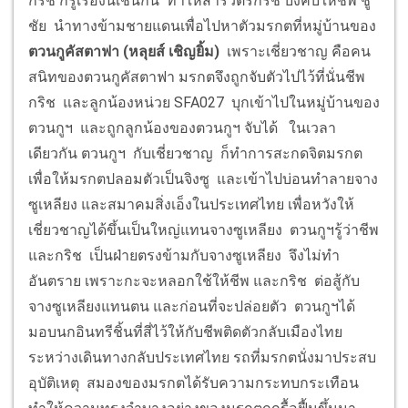
กริช ก็รู้เรื่องนี้เช่นกัน ทำให้สารวัตรกริช บังคับให้ชีพ ชู
ชัย นำทางข้ามชายแดนเพื่อไปหาตัวมรกตที่หมู่บ้านของ
ตวนกูคัสตาฟา (หลุยส์ เชิญยิ้ม)
เพราะเชี่ยวชาญ คือคน
สนิทของตวนกูคัสตาฟา มรกตจึงถูกจับตัวไปไว้ที่นั่นชีพ
กริช และลูกน้องหน่วย SFA027 บุกเข้าไปในหมู่บ้านของ
ตวนกูฯ และถูกลูกน้องของตวนกูฯ จับได้ ในเวลา
เดียวกัน ตวนกูฯ กับเชี่ยวชาญ ก็ทำการสะกดจิตมรกต
เพื่อให้มรกตปลอมตัวเป็นจิงซู และเข้าไปบ่อนทำลายจาง
ซูเหลียง และสมาคมสิ่งเอ็งในประเทศไทย เพื่อหวังให้
เชี่ยวชาญได้ขึ้นเป็นใหญ่แทนจางซูเหลียง ตวนกูฯรู้ว่าชีพ
และกริช เป็นฝ่ายตรงข้ามกับจางซูเหลียง จึงไม่ทำ
อันตราย เพราะกะจะหลอกใช้ให้ชีพ และกริช ต่อสู้กับ
จางซูเหลียงแทนตน และก่อนที่จะปล่อยตัว ตวนกูฯได้
มอบนกอินทรีชิ้นที่สี่ไว้ให้กับชีพติดตัวกลับเมืองไทย
ระหว่างเดินทางกลับประเทศไทย รถที่มรกตนั่งมาประสบ
อุบัติเหตุ สมองของมรกตได้รับความกระทบกระเทือน