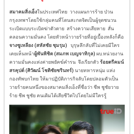
สมาคมสิ่งเอ็ง
ในประเทศไทย วางแผนการร้าย ป่วน
กรุงเทพฯโดยใช้กลุ่มคนที่โดนสะกดจิตเป็นผู้จุดชนวน
ระเบิดแบบระเบิดฆ่าตัวตาย สร้างความเสียหาย สั่น
คลอนความมั่นคง โดยหัวหน้าวายร้ายที่อยู่เบื้องหลังก็คือ
จางซูเหลียง (สหัสชัย ชุมรุม)
บุรุษลึกลับที่ไม่เคยมีใคร
เคยเห็นหน้า
ผู้พันพิชิต (สมภพ เบญจาทิกุล)
ผบ.หน่วยงาน
ความมั่นคงแห่งค่ายพยัคฆ์คำรน จึงเรียกตัว
ร้อยตรีคมน์
สรคุปต์ (ศิวัฒน์ โชติชัยชรินทร์)
นายทหารหนุ่ม แห่ง
กองทัพบกไทย ให้มาปฏิบัติภารกิจลับโดยปลอมตัวเป็น
วายร้ายคนหนึ่งของสมาคมสิ่งเอ็งที่ชื่อว่า ชีพ ชูชัยวาย
ร้าย ชีพ ชูชัย คนเดิมได้เสียชีวิตไปโดยไม่มีใครรู้