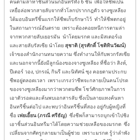
คนตามล่าหาชิ้นส่วนนกอินทรีทั้ง 6 ชิ้น เพื่อให้ชีพเป็น
เหยื่อล่อพวกสายลับจากทั่วโลกปรากกฎตัว จางซูเหลียง
ได้มอบอินทรีชิ้นแรกให้ชีพเก็บรักษาไว้ ทำให้ชีพตกอยู่
ในสถานการณ์อันตราย เพราะต้องคอยหนีการตามล่า
จากพวกสายลับเยอรมัน นำโดยมรกต และมิสเตอร์เอ
และสายลับรัสเซีย นำโดย
สุชาติ (สุรศักดิ์ โชติทินวัฒน์)
เจ้าของสำนักงานทนายความ ซึ่งทำงานให้กับพวกรัสเซีย
และนอกจากนี้ยังมีลูกน้องของจางซูเหลียง ที่ชื่อว่า สิงห์,
ปีเตอร์ วอง, ปกรณ์, กินรี และนิทัศน์ ซุง คอยตามประกบ
ชีพอยู่ตลอดเวลา เพราะเกรงว่าชีพจะกลายเป็นคนโปรด
ของจางซูเหลียงมากว่าพวกตนชีพ โชว์ศักยภาพในการ
เอาตัวรอดและค้นพบเอกสารลับ ซึ่งเป็นลายแทงค้นหา
อินทรีชิ้นต่อไป และพบว่าอินทรีชิ้นที่สอง อยู่กับผู้หญิงที่
ชื่อ
เฟยเอี้ยน
(ภรณี ศรีธัญ)
ซึ่งชีพก็สามารถบุกเข้าไปชิง
เอาชิ้นส่วนอินทรีมาได้โดยความช่วยเหลือของมรกต ซึ่ง
เปลี่ยนจากศัตรูกลายมาเป็นผู้ช่วย เพราะมรกต รู้ว่าลำพัง