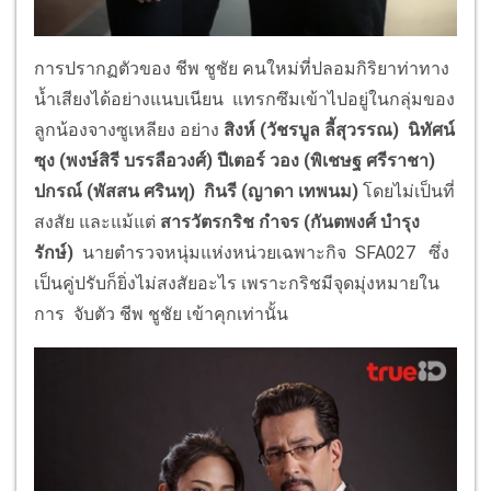
การปรากฏตัวของ ชีพ ชูชัย คนใหม่ที่ปลอมกิริยาท่าทาง
น้ำเสียงได้อย่างแนบเนียน แทรกซึมเข้าไปอยู่ในกลุ่มของ
ลูกน้องจางซูเหลียง อย่าง
สิงห์ (วัชรบูล ลี้สุวรรณ) นิทัศน์
ซุง
(พงษ์สิรี บรรลือวงศ์)
ปีเตอร์ วอง (พิเชษฐ ศรีราชา)
ปกรณ์
(พัสสน ศรินทุ)
กินรี (ญาดา เทพนม)
โดยไม่เป็นที่
สงสัย และแม้แต่
สารวัตรกริช กำจร (กันตพงศ์ บำรุง
รักษ์)
นายตำรวจหนุ่มแห่งหน่วยเฉพาะกิจ SFA027 ซึ่ง
เป็นคู่ปรับก็ยิ่งไม่สงสัยอะไร เพราะกริชมีจุดมุ่งหมายใน
การ จับตัว ชีพ ชูชัย เข้าคุกเท่านั้น