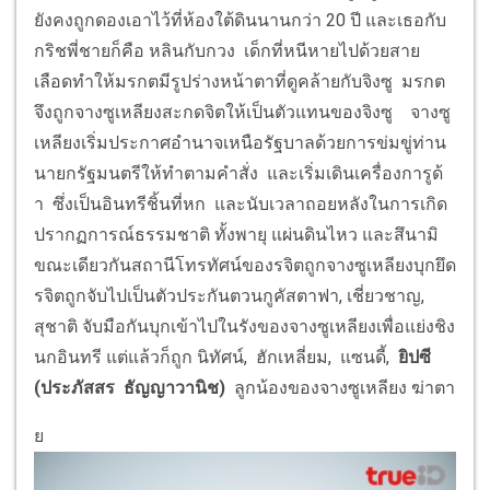
ยังคงถูกดองเอาไว้ที่ห้องใต้ดินนานกว่า 20 ปี และเธอกับ
กริชพี่ชายก็คือ หลินกับกวง เด็กที่หนีหายไปด้วยสาย
เลือดทำให้มรกตมีรูปร่างหน้าตาที่ดูคล้ายกับจิงซู มรกต
จึงถูกจางซูเหลียงสะกดจิตให้เป็นตัวแทนของจิงซู จางซู
เหลียงเริ่มประกาศอำนาจเหนือรัฐบาลด้วยการข่มขู่ท่าน
นายกรัฐมนตรีให้ทำตามคำสั่ง และเริ่มเดินเครื่องการูด้
า ซึ่งเป็นอินทรีชิ้นที่หก และนับเวลาถอยหลังในการเกิด
ปรากฏการณ์ธรรมชาติ ทั้งพายุ แผ่นดินไหว และสึนามิ
ขณะเดียวกันสถานีโทรทัศน์ของรจิตถูกจางซูเหลียงบุกยึด
รจิตถูกจับไปเป็นตัวประกันตวนกูคัสตาฟา, เชี่ยวชาญ,
สุชาติ จับมือกันบุกเข้าไปในรังของจางซูเหลียงเพื่อแย่งชิง
นกอินทรี แต่แล้วก็ถูก นิทัศน์, ฮักเหลี่ยม, แซนดี้,
ยิปซี
(ประภัสสร ธัญญาวานิช)
ลูกน้องของจางซูเหลียง ฆ่าตา
ย