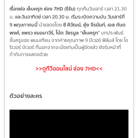
เรื่องย่อ เล็บครุฑ ช่อง 7HD (รีรัน)
ทุกคืนวันเสาร์ เวลา 21.30
น.
และวันอาทิตย์ เวลา 20.30 น. เริ่มระเบิดความมัน วันเสาร์ที่
ซี ศิวัฒน์, ยุ้ย จีรนันท์, เอส กันต
9 พฤษภาคมนี้
นำแสดงโดย
พงศ์, แพรว เฌอมาวีร์, โน้ต วัชรบูล “เล็บครุฑ”
บทประพันธ์
ชั้นครูของ พนมเทียน จากค่ายคุณภาพ 9 บีเวอร์ ฟิล์มส์ โดย โอ
ริเวอร์ บีเวอร์ ที่นอกจากจะนั่งแท่นเป็นผู้จัดแล้ว ยังรับหน้าที่
กำกับการแสดงด้วย
>>ดูทีวีออนไลน์ ช่อง
7HD<<
ตัวอย่างละคร