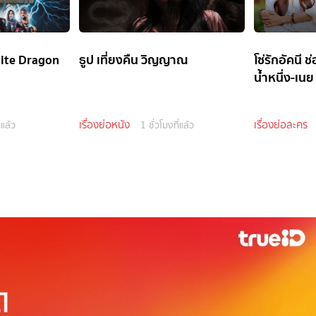
ite Dragon
ธูป เที่ยงคืน วิญญาณ
โซ่รักอัคนี 
น้ำหนึ่ง-เนย
เรื่องย่อหนัง
เรื่องย่อละคร
่แล้ว
1 ชั่วโมงที่แล้ว