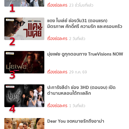
1
เรื่องย่อละคร
23 ชั่วโมงที่แล้ว
แดง ไบเล่ย์ ช่องวัน31 (ตอนแรก)
มิตรภาพ ศักดิ์ศรี ความรัก และครอบครัว
2
เรื่องย่อละคร
2 วันที่แล้ว
มุ่ยเฟย ดูทุกตอนทาง TrueVisions NOW
3
เรื่องย่อละคร
29 ก.ค. 69
ปะการังสีดำ ช่อง 3HD (ตอนจบ) เปิด
ตำนานหลอนใต้ทะเลลึก
4
เรื่องย่อละคร
1 วันที่แล้ว
Dear You จดหมายรักถึงอาม่า