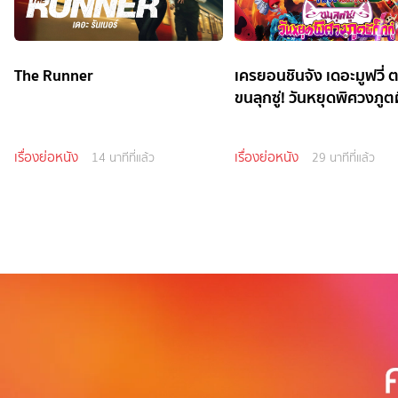
The Runner
เครยอนชินจัง เดอะมูฟวี่ 
ขนลุกซู่! วันหยุดพิศวงภูตผี
เรื่องย่อหนัง
เรื่องย่อหนัง
14 นาทีที่แล้ว
29 นาทีที่แล้ว