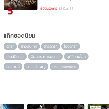
5
เรื่องย่อละคร
13 มี.ค. 68
แท็กยอดนิยม
ดารา
ข่าวบันเทิง
ข่าวดารา
ไอจีดารา
ประวัติดารา
อินสตราแกรมดารา
ดูทีวีออนไลน์
ดาราเดลี่
trueidstory
recommended