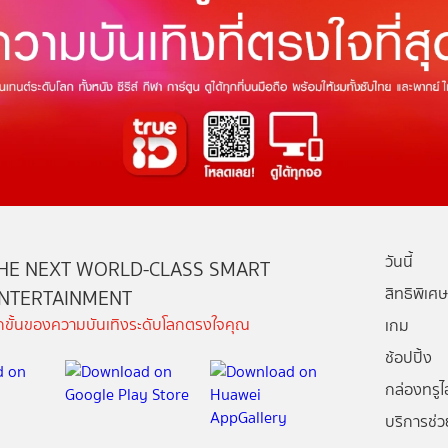
วันนี้
HE NEXT WORLD-CLASS SMART
สิทธิพิเศษ
NTERTAINMENT
ีกขั้นของความบันเทิงระดับโลกตรงใจคุณ
เกม
ช้อปปิ้ง
กล่องทรูไอ
บริการช่ว