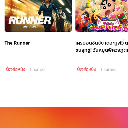
The Runner
เครยอนชินจัง เดอะมูฟวี่ 
ขนลุกซู่! วันหยุดพิศวงภูตผี
เรื่องย่อหนัง
เรื่องย่อหนัง
1 วันที่แล้ว
1 วันที่แล้ว