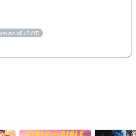
ิร์คพอยท์ ครีเอทีฟ ทีวี