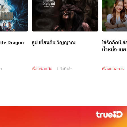
ite Dragon
ธูป เที่ยงคืน วิญญาณ
โซ่รักอัคนี 
น้ำหนึ่ง-เนย
เรื่องย่อหนัง
เรื่องย่อละคร
้ว
1 วันที่แล้ว