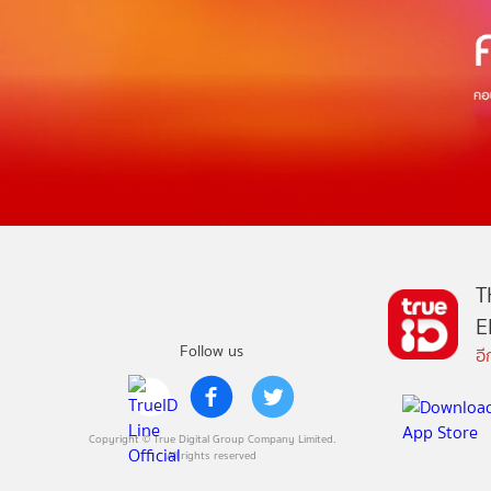
T
E
Follow us
อ
Copyright © True Digital Group Company Limited.
All rights reserved