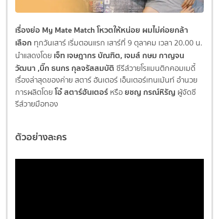
เรื่องย่อ My Mate Match โหวตให้หน่อย ผมไม่ค่อยกล้า
เลือก
ทุกวันเสาร์ เ
ริ่มตอนแรก เสาร์ที่
9
ตุลาคม เวลา
20.00
น.
เจ็ท เจษฎากร บัณฑิต, เจมส์ กษม กาญจน
นำแสดงโดย
วัฒนา ,บิ๊ก ธนกร กุลจรัสสมบัติ
ซีรีส์วายโรแมนติกคอมเมดี้
เรื่องล่าสุดของค่าย สตาร์ ฮันเตอร์ เอ็นเตอร์เทนเม้นท์ อำนวย
โอ๋ สตาร์ฮันเตอร์
ยชญ กรณ์หิรัญ
การผลิตโดย
หรือ
ผู้จัดซี
รีส์วายมือทอง
ตัวอย่างละคร