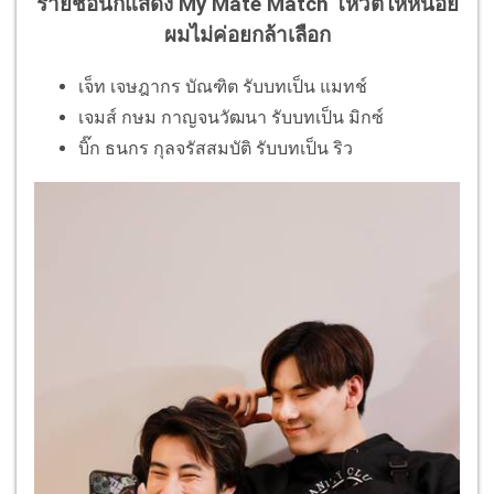
รายชื่อนักแสดง My Mate Match โหวตให้หน่อย
ผมไม่ค่อยกล้าเลือก
เจ็ท เจษฎากร บัณฑิต รับบทเป็น แมทช์
เจมส์ กษม กาญจนวัฒนา รับบทเป็น มิกซ์
บิ๊ก ธนกร กุลจรัสสมบัติ รับบทเป็น ริว