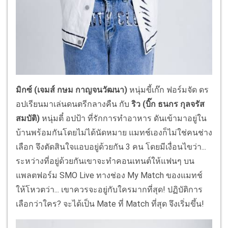
มิกซ์ (เจมส์ กษม กาญจนวัฒนา)
หนุ่มขี้เก๊ก ฟอร์มจัด ดร
อปเรียนมาเล่นดนตรีกลางคืน กับ
ริว (บิ๊ก ธนกร กุลจรัส
สมบัติ)
หนุ่มตี๋ อปป้า ที่รักการทำอาหาร ดันเข้ามาอยู่ใน
บ้านพร้อมกันโดยไม่ได้นัดหมาย แมทช์เองก็ไม่ใช่คนช่าง
เลือก จึงตัดสินใจแอบอยู่ด้วยกัน 3 คน โดยมีเงื่อนไขว่า...
ระหว่างที่อยู่ด้วยกันเขาจะทำคอนเทนต์ให้แฟนๆ บน
แพลตฟอร์ม SMO Live ทางช่อง My Match ของแมทช์
ให้โหวตว่า... เขาควรจะอยู่กับใครมากที่สุด! ปฏิบัติการ
เลือกว่าใคร? จะได้เป็น Mate ที่ Match ที่สุด จึงเริ่มขึ้น!