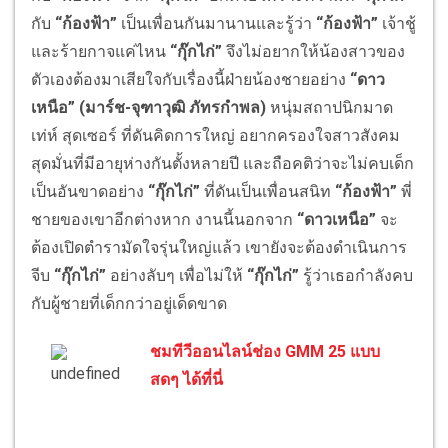
กับ
“ก้องฟ้า”
เป็นเพื่อนกันมานานและรู้ว่า
“ก้องฟ้า”
เจ้าชู้
และร้ายกาจแค่ไหน
“กุ๊กไก่”
จึงไม่อยากให้น้องสาวของ
ตัวเองต้องมาเสียใจกับเรื่องนี้ฝ่ายน้องชายอย่าง
“ดาว
เหนือ” (มาร์ช-จุฑาวุฒิ ภัทรกำพล)
หนุ่มสถาปนิกมาด
เท่ห์ สุดเซอร์ ที่ดันคิดการใหญ่ อยากครองใจสาวสังคม
สุดมั่นที่มีอายุห่างกันตั้งหลายปี และถือคติว่าจะไม่คบเด็ก
เป็นอันขาดอย่าง
“กุ๊กไก่”
ที่ดันเป็นเพื่อนสนิท
“ก้องฟ้า”
พี่
ชายของเขาอีกต่างหาก งานนี้นอกจาก
“ดาวเหนือ”
จะ
ต้องเปิดตำรามัดใจรุ่นใหญ่แล้ว เขายังจะต้องดำเนินการ
จีบ
“กุ๊กไก่”
อย่างลับๆ เพื่อไม่ให้
“กุ๊กไก่”
รู้ว่าเธอกำลังคบ
กับผู้ชายที่เด็กกว่าอยู่เด็ดขาด
ชมทีวีออนไลน์ช่อง GMM 25 แบบ
สดๆ ได้ที่นี่