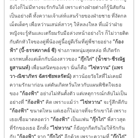
ยังไงก็ไม่มีทางจะรักกันได้ เพราะต่างฝ่ายต่างก็รู้นิสัยกัน
เป็นอย่างดี ทั้งความเจ้าเล่ห์แสนร้ายของฝ่ายชาย ที่งัดกล
เม็ดเด็ดๆ เพื่อหว่านเสน่ห์สาวๆ ให้หลงใหล ที่แม้ว่าฝ่าย
หญิงจะรู้ทันและเตรียมรับมือล่วงหน้าอย่างไร ก็ไม่วายติด
กับดักหัวใจของคู่พี่น้องคู่นี้อยู่ดีเริ่มที่คู่พี่ชายอย่าง
“ก้อง
ฟ้า” (บี้-ธรรศภาคย์ ชี)
ช่างภาพหนุ่มสุดหล่อ ที่เกิดรัก
แรกพบตั้งแต่เด็กกับน้องสาวของ
“กุ๊กไก่” (น้ำชา-ชีรณัฐ
ยูสานนท์)
เพื่อนสนิทของเขา นั่นก็คือ
“ไข่หวาน” (แพร
วา-ณิชาภัทร ฉัตรชัยพลรัตน์)
สาวน้อยวัยใสที่ไม่เคยมี
ความรักมาก่อน แต่ดันเกิดหวั่นไหวกับแผนพิชิตใจเธอ
ของ
“ก้องฟ้า”
อย่างไม่ทันตั้งตัว แต่เหตุการณ์กลับไม่เป็น
อย่างที่
“ก้องฟ้า”
คิด เพราะแม้ว่า
“ไข่หวาน”
จะรู้สึกดีกับ
“ก้องฟ้า”
ขนาดไหน แต่เธอก็ไม่อาจที่จะรักเขาได้ เพราะ
เธอเชื่อมาตลอดว่า
“ก้องฟ้า”
เป็นแฟน
“กุ๊กไก่”
พี่สาวสุด
ที่รักของเธอ อีกทั้ง
“ไข่หวาน”
ก็ยังถูกกีดกันไม่ให้รักกัน
กับ
“ก้องฟ้า”
จาก
“กุ๊กไก่”
อีกด้วย เพราะความที่
“กุ๊กไก่”