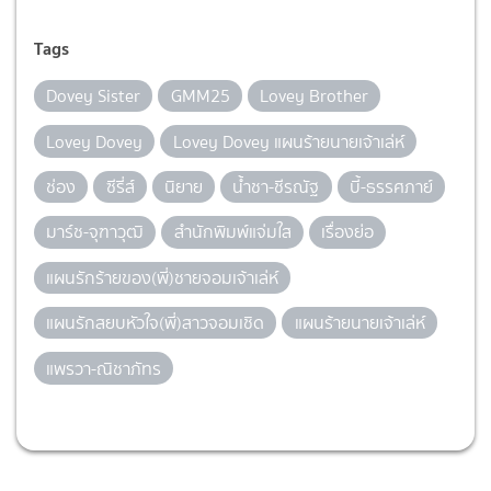
Tags
Dovey Sister
GMM25
Lovey Brother
Lovey Dovey
Lovey Dovey แผนร้ายนายเจ้าเล่ห์
ช่อง
ซีรี่ส์
นิยาย
น้ำชา-ชีรณัฐ
บี้-ธรรศภาย์
มาร์ช-จุฑาวุฒิ
สำนักพิมพ์แจ่มใส
เรื่องย่อ
แผนรักร้ายของ(พี่)ชายจอมเจ้าเล่ห์
แผนรักสยบหัวใจ(พี่)สาวจอมเชิด
แผนร้ายนายเจ้าเล่ห์
แพรวา-ณิชาภัทร