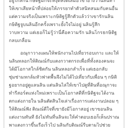
อยู่ใกล้กัน กษิดิฐมักจะหงุดหงิดเสมอ เขาอ้างว่านลินทำ
ให้เขาเสียหน้าที่ปล่อยให้ภรรยาทำตัวสนิทสนมกับคนอื่น
แต่ความจริงเป็นเพราะกษิดิฐรู้สึกตัวแล้วว่าเขารักนลิน
กษิดิฐจูบนลินอีกครั้งเพราะยั้งใจไม่อยู่ นลินรู้สึก
วาบหวาม แต่เธอก็ไม่รู้ว่านี่คือความรัก นลินโกรธกษิดิฐ
กลบเกลื่อน
อณุกาวางแผนให้พนักงานไปเที่ยวรอบเกาะ และให้
นลินหลอกให้ติณณ์กับแตงกวาตกรถเพื่อที่ทั้งสองคนจะ
ได้มีโอกาสใกล้ชิดกัน นลินหลอกสำเร็จ แต่เธอกลับ
ซุ่มซ่ามหกล้มหัวฟาดพื้นจึงไม่ได้ไปเที่ยวกับเพื่อน ๆ กษิดิ
ฐอยากอยู่ดูแลนลิน แต่นลินไล่ให้เขาไปดูที่ดินที่อณุกาจะ
ทำรีสอร์ตแห่งใหม่เพราะเป็นโอกาสดีที่กษิดิฐจะได้งาน
ตกแต่งภายใน นลินตัดสินใจเล่าเรื่องการแต่งงานปลอม ๆ
ให้ติณณ์ฟัง ติณณ์ดีใจที่เขายังมีโอกาสอยู่ เขาขอนลิน
แต่งงานทันที ยังไม่ทันที่นลินจะให้คำตอบเธอก็เห็นปราณ
พาแตงกวาขึ้นเรือเร็วไป นลินกับติณณ์รีบตามไปช่วย