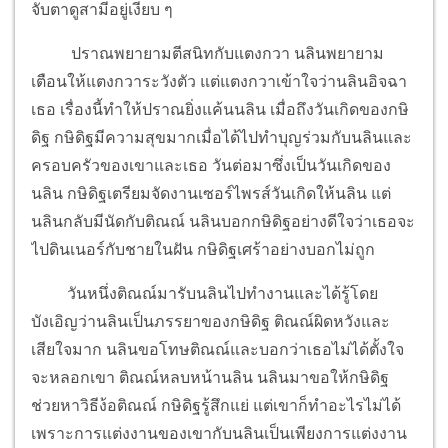
จับตาดูสามีอยู่เงียบ ๆ
ปราณพยายามตีสนิทกับแตงกวา นลินพยายาม
เตือนให้แตงกวาระวังตัว แต่แตงกวาเข้าใจว่านลินอิจฉา
เธอ เรื่องนี้ทำให้ปราณยิ่งแค้นนลิน เมื่อถึงวันเกิดของกษิ
ดิฐ กษิดิฐมีความสุขมากเมื่อได้ไปทำบุญร่วมกับนลินและ
ครอบครัวของเขาและเธอ วันต่อมาซึ่งเป็นวันเกิดของ
นลิน กษิดิฐเตรียมจัดงานเซอร์ไพรส์วันเกิดให้นลิน แต่
นลินกลับมีนัดกับติณณ์ นลินบอกกษิดิฐอย่างดีใจว่าเธอจะ
ไปดินเนอร์กับชายในฝัน กษิดิฐเศร้าอย่างบอกไม่ถูก
วันหนึ่งติณณ์มารับนลินไปทำงานและได้รู้โดย
บังเอิญว่านลินเป็นภรรยาของกษิดิฐ ติณณ์ผิดหวังและ
เสียใจมาก นลินขอโทษติณณ์และบอกว่าเธอไม่ได้ตั้งใจ
จะหลอกเขา ติณณ์หลบหน้านลิน นลินมาขอให้กษิดิฐ
ช่วยหาวิธีง้อติณณ์ กษิดิฐรู้สึกแย่ แต่เขาก็ทำอะไรไม่ได้
เพราะการแต่งงานของเขากับนลินเป็นเพียงการแต่งงาน