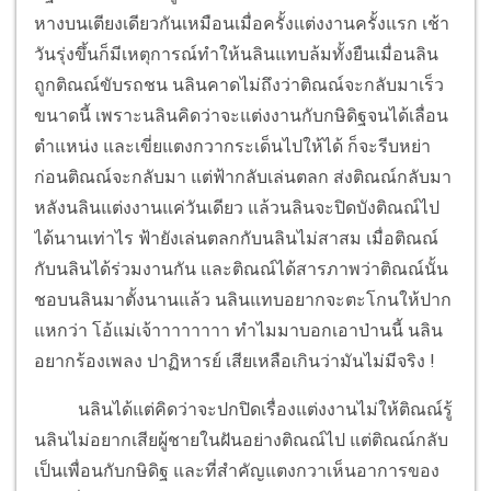
หางบนเตียงเดียวกันเหมือนเมื่อครั้งแต่งงานครั้งแรก เช้า
วันรุ่งขึ้นก็มีเหตุการณ์ทำให้นลินแทบล้มทั้งยืนเมื่อนลิน
ถูกติณณ์ขับรถชน นลินคาดไม่ถึงว่าติณณ์จะกลับมาเร็ว
ขนาดนี้ เพราะนลินคิดว่าจะแต่งงานกับกษิดิฐจนได้เลื่อน
ตำแหน่ง และเขี่ยแตงกวากระเด็นไปให้ได้ ก็จะรีบหย่า
ก่อนติณณ์จะกลับมา แต่ฟ้ากลับเล่นตลก ส่งติณณ์กลับมา
หลังนลินแต่งงานแค่วันเดียว แล้วนลินจะปิดบังติณณ์ไป
ได้นานเท่าไร ฟ้ายังเล่นตลกกับนลินไม่สาสม เมื่อติณณ์
กับนลินได้ร่วมงานกัน และติณณ์ได้สารภาพว่าติณณ์นั้น
ชอบนลินมาตั้งนานแล้ว นลินแทบอยากจะตะโกนให้ปาก
แหกว่า โอ้แม่เจ้าาาาาาาา ทำไมมาบอกเอาป่านนี้ นลิน
อยากร้องเพลง ปาฏิหารย์ เสียเหลือเกินว่ามันไม่มีจริง !
นลินได้แต่คิดว่าจะปกปิดเรื่องแต่งงานไม่ให้ติณณ์รู้
นลินไม่อยากเสียผู้ชายในฝันอย่างติณณ์ไป แต่ติณณ์กลับ
เป็นเพื่อนกับกษิดิฐ และที่สำคัญแตงกวาเห็นอาการของ