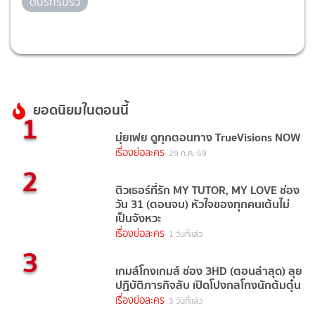
ต้นรักริมรั้ว
ยอดนิยมในตอนนี้
1
มุ่ยเฟย ดูทุกตอนทาง TrueVisions NOW
เรื่องย่อละคร
29 ก.ค. 69
2
ติวเธอร์ที่รัก MY TUTOR, MY LOVE ช่อง
วัน 31 (ตอนจบ) หัวใจของทุกคนเต้นไม่
เป็นจังหวะ
เรื่องย่อละคร
1 วันที่แล้ว
3
เกมส์โกงเกมส์ ช่อง 3HD (ตอนล่าสุด) ลุย
ปฏิบัติภารกิจลับ เปิดโปงกลโกงนักต้มตุ๋น
เรื่องย่อละคร
3 วันที่แล้ว