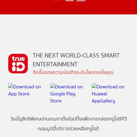
THE NEXT WORLD-CLASS SMART
ENTERTAINMENT
อีกขั้นของความบันเทิงระดับโลกตรงใจคุณ
วันนี้
ดู
สิทธิพิเศษ
อ่าน
เกม
ตาตั้ง
ช้อปปิ้ง
แพ็กเกจ
กล่องทรูไอดีทีวี
คอมมูนิตี้
บริการช่วยเหลือทรูไอดี