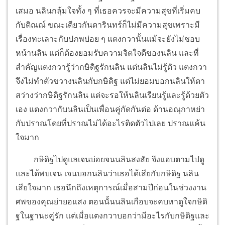
เสมอ นลินกลุ้มใจทั้ง ๆ ที่เธอควรจะมีความสุขที่เริ่มคบ
กับติณณ์ ขณะเดียวกันดารินทร์ก็ไม่มีความสุขเพราะมี
เรื่องทะเลาะกับปภพบ่อย ๆ แตงกวานั้นแม้จะยังไม่ชอบ
หน้านลิน แต่ก็ต้องยอมรับความจิตใจดีของนลิน และที่
สำคัญแตงกวารู้ว่ากษิดิฐรักนลิน แต่นลินไม่รู้ตัว แตงกวา
จึงไม่ทำตัวขวางนลินกับกษิดิฐ แต่ไม่ยอมบอกนลินให้ตา
สว่างว่ากษิดิฐรักนลิน แต่จะรอให้นลินเรียนรู้และรู้ด้วยตัว
เอง แตงกวากับนลินเป็นเพื่อนคู่กัดกันต่อ ด้านอณุกาหย่า
กับปราณโดยที่ปราณไม่ได้อะไรติดตัวไปเลย ปราณแค้น
ใจมาก
กษิดิฐไปดูแลเจนบ่อยจนนลินสงสัย จึงแอบตามไปดู
และได้พบเจน เจนบอกนลินว่าเธอได้เสียกับกษิดิฐ นลิน
เสียใจมาก เธอนึกถึงเหตุการณ์เมื่อสามปีก่อนในช่วงงาน
ศพของคุณย่ายอแสง ตอนนั้นนลินเกือบจะคบหาดูใจกษิดิ
ฐในฐานะคู่รัก แต่เมื่อแตงกวาบอกว่ามีอะไรกับกษิดิฐและ