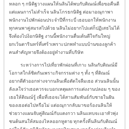
หลอก ๆ กษิดิฐวางแผนให้นลินได้พบกับติณณ์เพื่อขอคืนดี
แต่แผนการไม่สำเร็จ นลินโกรธกษิดิฐ ต่อมาอณุกาพา
พนักงานไปพักผ่อนประจำปีที่กระบี่ เธอบอกให้พนักงาน
ทุกคนพาคู่สมรสไปด้วย นลินไม่อยากไปแต่ก็ปฏิเสธไม่ได้
จึงต้องไปง้อกษิดิฐ งานนี้พนักงานตื่นเต้นดีใจกันใหญ่
ยกเว้นดารินทร์ที่เศร้าเพราะปภพทำแบบบ้านของลูกค้า
คนสำคัญหายจึงต้องอยู่ทำงานที่บริษัท
ระหว่างการไปเที่ยวพักผ่อนที่เกาะ นลินกับติณณ์มี
โอกาสใกล้ชิดกันเพราะกิจกรรมต่าง ๆ ทั้ง ๆ ที่ติณณ์
อยากตีตัวออกห่างจากนลินเพื่อตัดใจลืมเธอ ส่วนนลินนั้น
ลังเลใจว่าเธอควรจะบอกเหตุผลการแต่งงานปลอม ๆ ของ
เธอให้ติณณ์รู้ เพื่อที่เธอจะได้สานสัมพันธ์กับชายในฝัน
ของเธอต่อไปหรือไม่ แต่อณุกากลับมาขอร้องนลินให้
ช่วยวางแผนจับคู่ติณณ์กับแตงกวา นลินแทบจะเอาหัวพุ่ง
ชนต้นสนให้สมองไหลออกหูตาย ทุกครั้งที่นลินกับติณณ์