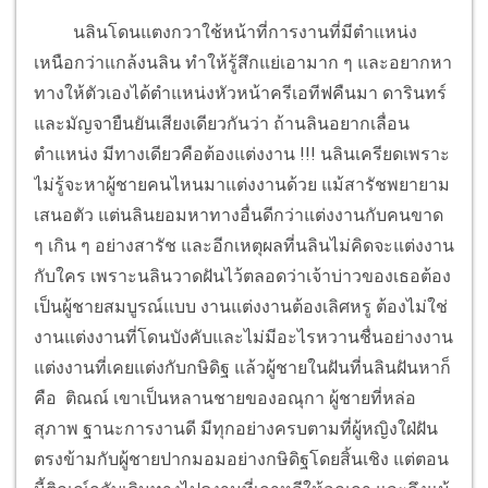
นลินโดนแตงกวาใช้หน้าที่การงานที่มีตำแหน่ง
เหนือกว่าแกล้งนลิน ทำให้รู้สึกแย่เอามาก ๆ และอยากหา
ทางให้ตัวเองได้ตำแหน่งหัวหน้าครีเอทีฟคืนมา ดารินทร์
และมัญจายืนยันเสียงเดียวกันว่า ถ้านลินอยากเลื่อน
ตำแหน่ง มีทางเดียวคือต้องแต่งงาน !!! นลินเครียดเพราะ
ไม่รู้จะหาผู้ชายคนไหนมาแต่งงานด้วย แม้สารัชพยายาม
เสนอตัว แต่นลินยอมหาทางอื่นดีกว่าแต่งงานกับคนขาด
ๆ เกิน ๆ อย่างสารัช และอีกเหตุผลที่นลินไม่คิดจะแต่งงาน
กับใคร เพราะนลินวาดฝันไว้ตลอดว่าเจ้าบ่าวของเธอต้อง
เป็นผู้ชายสมบูรณ์แบบ งานแต่งงานต้องเลิศหรู ต้องไม่ใช่
งานแต่งงานที่โดนบังคับและไม่มีอะไรหวานชื่นอย่างงาน
แต่งงานที่เคยแต่งกับกษิดิฐ แล้วผู้ชายในฝันที่นลินฝันหาก็
คือ ติณณ์ เขาเป็นหลานชายของอณุกา ผู้ชายที่หล่อ
สุภาพ ฐานะการงานดี มีทุกอย่างครบตามที่ผู้หญิงใฝ่ฝัน
ตรงข้ามกับผู้ชายปากมอมอย่างกษิดิฐโดยสิ้นเชิง แต่ตอน