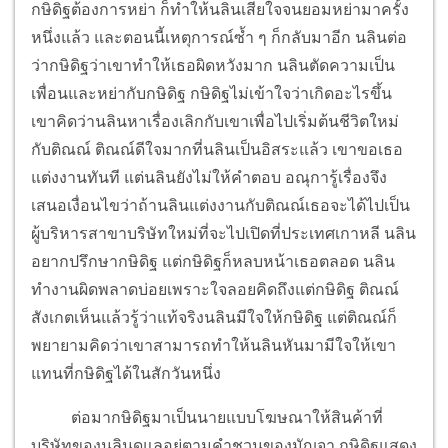
กษิดิฐต้องการหย่า ก็ทำให้นลินเสียใจจนยอมหย่ามาครั้ง
หนึ่งแล้ว และตอนนี้เหตุการณ์ซ้ำ ๆ ก็กลับมาอีก นลินต่อ
ว่ากษิดิฐว่าเขาทำให้เธอผิดหวังมาก นลินตัดความเป็น
เพื่อนและหย่ากับกษิดิฐ กษิดิฐไม่เข้าใจว่าเกิดอะไรขึ้น
เขาคิดว่านลินหาเรื่องเลิกกับเขาเพื่อไปเริ่มต้นชีวิตใหม่
กับติณณ์ ติณณ์ดีใจมากที่นลินเป็นอิสระแล้ว เขาขอเธอ
แต่งงานทันที แต่นลินยังไม่ให้คำตอบ อณุการู้เรื่องจึง
เสนอเงื่อนไขว่าถ้านลินแต่งงานกับติณณ์เธอจะได้ไปเป็น
ผู้บริหารสาขาบริษัทใหม่ที่จะไปเปิดที่ประเทศเกาหลี นลิน
อยากปรึกษากษิดิฐ แต่กษิดิฐก็หลบหน้าเธอตลอด นลิน
ทำงานผิดพลาดบ่อยเพราะใจลอยคิดถึงแต่กษิดิฐ ติณณ์
สังเกตเห็นแล้วรู้ว่าแท้จริงนลินมีใจให้กษิดิฐ แต่ติณณ์ก็
พยายามคิดว่าเขาสามารถทำให้นลินหันมามีใจให้เขา
แทนที่กษิดิฐได้ในสักวันหนึ่ง
ต่อมากษิดิฐมาเป็นนายแบบโฆษณาให้สินค้าที่
บริษัทของนลินดูแลอยู่ตามคำชวนของมัญจา กษิดิฐแสดง