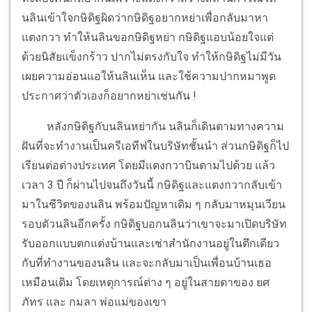
นลินเข้าใจกษิดิฐผิดว่ากษิดิฐอยากหย่าเพื่อกลับมาหา
แตงกวา ทำให้นลินขอกษิดิฐหย่า กษิดิฐแอบน้อยใจแต่
ด้วยนิสัยแข็งกร้าว ปากไม่ตรงกับใจ ทำให้กษิดิฐไม่มีวัน
เผยความอ่อนแอให้นลินเห็น และใช้ความปากหมาพูด
ประกาศว่าตัวเองก็อยากหย่าเช่นกัน !
หลังกษิดิฐกับนลินหย่ากัน นลินก็เดินตามทางความ
ฝันที่จะทำงานเป็นครีเอทีฟในบริษัทชั้นนำ ส่วนกษิดิฐก็ไป
เรียนต่อต่างประเทศ โดยมีแตงกวาบินตามไปด้วย แล้ว
เวลา 3 ปี ก็ผ่านไปจนถึงวันนี้ กษิดิฐและแตงกวากลับเข้า
มาในชีวิตของนลิน พร้อมปัญหาเดิม ๆ กลับมาหมุนเวียน
รอบตัวนลินอีกครั้ง กษิดิฐบอกนลินว่าเขาจะมาเปิดบริษัท
รับออกแบบตกแต่งบ้านและเช่าสำนักงานอยู่ในตึกเดียว
กับที่ทำงานของนลิน และจะกลับมาเป็นเพื่อนบ้านเธอ
เหมือนเดิม โดยเหตุการณ์ต่าง ๆ อยู่ในสายตาของ ยศ
ภัทร และ กมลา พ่อแม่ของเขา