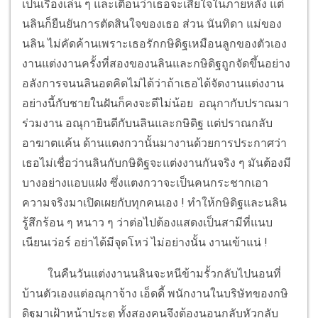
เป็นเรื่องเล่น ๆ และเตือนว่าเธอจะเสียใจในภายหลัง แต่
นลินก็ยืนยันการตัดสินใจของเธอ ส่วน นันทิดา แม่ของ
นลิน ไม่คัดค้านเพราะเธอรักกษิดิฐเหมือนลูกของตัวเอง
งานแต่งงานครั้งที่สองของนลินและกษิดิฐถูกจัดขึ้นอย่าง
อลังการจนนลินอดคิดไม่ได้ว่าถ้าเธอได้จัดงานแต่งงาน
อย่างนี้กับชายในฝันก็คงจะดีไม่น้อย อณุกากับปราณมา
ร่วมงาน อณุกายินดีกับนลินและกษิดิฐ แต่ปราณกลับ
อาฆาตแค้น ด้านแตงกวานั้นมางานด้วยการประกาศว่า
เธอไม่เชื่อว่านลินกับกษิดิฐจะแต่งงานกันจริง ๆ มันต้องมี
บางอย่างแอบแฝง ซึ่งแตงกวาจะเป็นคนกระชากเอา
ความจริงมาเปิดเผยกับทุกคนเอง ! ทำให้กษิดิฐและนลิน
รู้สึกร้อน ๆ หนาว ๆ ว่าต่อไปต้องแสดงเป็นสามีที่แนบ
เนียนเว่อร์ อย่าได้มีจุดโหว่ ไม่อย่างนั้น งานเข้าแน่ !
ในคืนวันแต่งงานนลินจะหนีข้ามรั้วกลับไปนอนที่
บ้านตัวเองแต่อณุกาจ้าง เอ็ดดี้ พนักงานในบริษัทของกษิ
ดิฐมาเฝ้าหน้าประตู ทั้งสองคนจึงต้องนอนกลับหัวกลับ