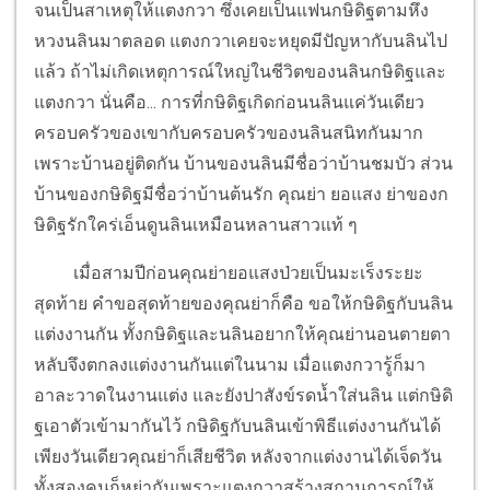
จนเป็นสาเหตุให้แตงกวา ซึ่งเคยเป็นแฟนกษิดิฐตามหึง
หวงนลินมาตลอด แตงกวาเคยจะหยุดมีปัญหากับนลินไป
แล้ว ถ้าไม่เกิดเหตุการณ์ใหญ่ในชีวิตของนลินกษิดิฐและ
แตงกวา นั่นคือ... การที่กษิดิฐเกิดก่อนนลินแค่วันเดียว
ครอบครัวของเขากับครอบครัวของนลินสนิทกันมาก
เพราะบ้านอยู่ติดกัน บ้านของนลินมีชื่อว่าบ้านชมบัว ส่วน
บ้านของกษิดิฐมีชื่อว่าบ้านต้นรัก คุณย่า ยอแสง ย่าของก
ษิดิฐรักใคร่เอ็นดูนลินเหมือนหลานสาวแท้ ๆ
เมื่อสามปีก่อนคุณย่ายอแสงป่วยเป็นมะเร็งระยะ
สุดท้าย คำขอสุดท้ายของคุณย่าก็คือ ขอให้กษิดิฐกับนลิน
แต่งงานกัน ทั้งกษิดิฐและนลินอยากให้คุณย่านอนตายตา
หลับจึงตกลงแต่งงานกันแต่ในนาม เมื่อแตงกวารู้ก็มา
อาละวาดในงานแต่ง และยังปาสังข์รดน้ำใส่นลิน แต่กษิดิ
ฐเอาตัวเข้ามากันไว้ กษิดิฐกับนลินเข้าพิธีแต่งงานกันได้
เพียงวันเดียวคุณย่าก็เสียชีวิต หลังจากแต่งงานได้เจ็ดวัน
ทั้งสองคนก็หย่ากันเพราะแตงกวาสร้างสถานการณ์ให้