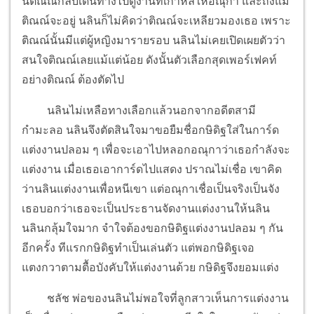
นี้ติณณ์กลับเดินทางไปดูงานที่เกาหลีให้อณุกา และถึงแม้
ติณณ์จะอยู่ นลินก็ไม่คิดว่าติณณ์จะเหลียวมองเธอ เพราะ
ติณณ์นั้นมีแต่ผู้หญิงมารายรอบ นลินไม่เคยเปิดเผยตัวว่า
สนใจติณณ์เลยแม้แต่น้อย ดังนั้นตัวเลือกสุดเพอร์เฟคท์
อย่างติณณ์ ต้องตัดไป
นลินไม่เหลือทางเลือกแล้วนอกจากอดีตสามี
กำมะลอ นลินจึงตัดสินใจมาขอยืมชื่อกษิดิฐใส่ในการ์ด
แต่งงานปลอม ๆ เพื่อจะเอาไปหลอกอณุกาว่าเธอกำลังจะ
แต่งงาน เมื่อเธอเอาการ์ดไปแสดง ปราณไม่เชื่อ เขาคิด
ว่านลินแต่งงานเพื่อหนีเขา แต่อณุกาเชื่อเป็นจริงเป็นจัง
เธอบอกว่าเธอจะเป็นประธานจัดงานแต่งงานให้นลิน
นลินกลุ้มใจมาก จำใจต้องขอกษิดิฐแต่งงานปลอม ๆ กัน
อีกครั้ง ทีแรกกษิดิฐทำเป็นเล่นตัว แต่พอกษิดิฐเจอ
แตงกวาตามตื้อบังคับให้แต่งงานด้วย กษิดิฐจึงยอมแต่ง
ชลัช พ่อของนลินไม่พอใจที่ลูกสาวเห็นการแต่งงาน