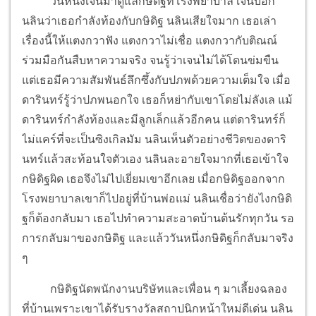
วันหนึ่งเจนมาดูแลกษิดิฐที่โรงพยาบาล เจนบอก
นลินว่าเธอกำลังท้องกับกษิดิฐ นลินเสียใจมาก เธอเล่า
เรื่องนี้ให้แตงกวาฟัง แตงกวาไม่เชื่อ แตงกวากับติณณ์
ร่วมมือกันสืบหาความจริง จนรู้ว่าเจนไม่ได้โดนข่มขืน
แต่เธอมีความสัมพันธ์ลึกซึ้งกับปภพด้วยความเต็มใจ เมื่อ
ดารินทร์รู้ว่าปภพนอกใจ เธอก็หย่ากับเขาโดยไม่ลังเล แม้
ดารินทร์กำลังท้องและมีลูกเล็กแล้วอีกคน แต่ดารินทร์ก็
ไม่แคร์ที่จะเป็นซิงเกิลมัม นลินเห็นตัวอย่างชีวิตของดาริ
นทร์แล้วสะท้อนใจตัวเอง นลินละอายใจมากที่เธอเข้าใจ
กษิดิฐผิด เธอจึงไม่ไปเยี่ยมเขาอีกเลย เมื่อกษิดิฐออกจาก
โรงพยาบาลเขาก็ไปอยู่ที่บ้านพ่อแม่ นลินเชื่อว่ายังไงกษิดิ
ฐก็ต้องกลับมา เธอไปทำความสะอาดบ้านต้นรักทุกวัน รอ
การกลับมาของกษิดิฐ และแล้ววันหนึ่งกษิดิฐก็กลับมาจริง
ๆ
กษิดิฐนัดพนักงานบริษัทและเพื่อน ๆ มาเลี้ยงฉลอง
ที่บ้านเพราะเขาได้รับรางวัลสถาปนิกหน้าใหม่ดีเด่น นลิน