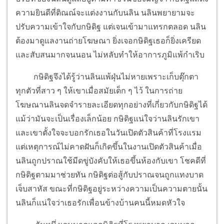
ความยินดีที่ติณณ์จะแต่งงานกับนลิน นลินพยายามจะ
ปรับความเข้าใจกับกษิดิฐ แต่เจนเข้ามาแทรกตลอด นลิน
ต้องมาดูแลงานถ่ายโฆษณา ยิ่งเจอกษิดิฐเธอก็ยิ่งเครียด
และสับสนมากจนนอน ไม่หลับทำให้อาการภูมิแพ้กำเริบ
กษิดิฐจึงได้รู้ว่านลินแพ้ฝุ่นไม่หายเพราะเก็บตุ๊กตา
ทุกตัวที่สาว ๆ ให้เขาเมื่อสมัยเด็ก ๆ ไว้ ในการถ่าย
โฆษณานลินจดจำรายละเอียดทุกอย่างที่เกี่ยวกับกษิดิฐได้
แม้ว่ามันจะเป็นเรื่องเล็กน้อย กษิดิฐแน่ใจว่านลินรักเขา
และเขาตั้งใจจะบอกรักเธอในวันเปิดตัวสินค้าที่โรงแรม
แต่เหตุการณ์ไม่คาดฝันก็เกิดขึ้นในงานเปิดตัวสินค้าเมื่อ
นลินถูกปราณใช้มีดขู่บังคับให้เธอขึ้นห้องกับเขา โชคดีที่
กษิดิฐตามมาช่วยทัน กษิดิฐต่อสู้กับปราณจนถูกแทงบาด
เจ็บสาหัส ขณะที่กษิดิฐอยู่ระหว่างความเป็นความตายนั้น
นลินก็แน่ใจว่าเธอรักเพื่อนข้างบ้านคนนี้หมดหัวใจ