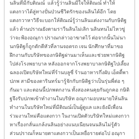
นลินที่มีกับติณณ์ แล้วรู้ว่านลินมีใจให้ติณณ์ ทำให้
แตงกวาได้ลู่ทางปั่นป่วนชีวิตรักของนลินได้อีก โดย
แตงกวาหาวิธีจะบอกให้ติณณ์รู้ว่านลินแต่งงานกับกษิดิฐ
แล้ว ด้านปราณยังตามราวีนลินไม่เลิก นลินทนไม่ไหวขู่
ว่าจะฟ้องอณุกา ปราณกล่าวอาฆาตไว้ ต่อจากนั้นไม่นา
นกษิดิฐก็ถูกดักตีหัวที่ลานจอดรถ เจน นักศึกษาที่มาขอ
ฝึกงานกับบริษัทของกษิดิฐผ่านมาเห็นและช่วยพากษิดิฐ
ไปส่งโรงพยาบาล หลังออกจากโรงพยาบาลกษิดิฐไปเลี้ยง
ฉลองเปิดบริษัทใหม่ที่ร้านบลูซี่ ร้านอาหารกึ่งผับ เอ็ดดี้พา
ปภพ สามีของดารินทร์มารู้จักกับกษิดิฐว่าเป็นรุ่นพี่ต่อ ๆ
กันมา และตอนนี้ปภพตกงาน ทั้งสองคนคุยกันถูกคอ กษิดิ
ฐจึงรับปภพเข้าทำงานในบริษัท อณุกามอบหมายให้นลิน
ทำงานในบริษัทใหม่ที่มีติณณ์เป็นผู้ดูแล และยังมีเพื่อน
ร่วมงานใหม่คือแตงกวา ในงานเปิดตัวบริษัทใหม่แตงกวา
หาเรื่องกลั่นแกล้งนลินอย่างแนบเนียนจนนลินไม่รู้ตัว
ส่วนปราณก็หมายตาแตงกวาเป็นเหยื่อรายต่อไป อณุกา