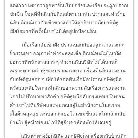
แตงกวา แตงกวาถูกพาขึ้นเรือยอร์ชและเกือบจะถูกปราณ
ข่มขืน โชคดีที่นลินกับติณณ์ตามมาทัน ปราณจะทำร้าย
นลิน ติณณ์เอาตัวเข้าขวางทำให้ถูกยิงบาดเจ็บ กษิดิฐ
เสียใจมากที่ครั้งนี้เขาไม่ได้อยู่ปกป้องนลิน
เมื่อเรือกลับเข้าฝั่ง ปราณบอกกับอณุกาว่าแตงกวา
ยั่วยวนเขา อณุกาทำท่าจะหลงเชื่อ ติณณ์ทนไม่ไหวจึง
บอกว่าที่พนักงานสาว ๆ ทำงานกับบริษัทไม่ได้นานก็
เพราะความเจ้าชู้ของปราณ และเล่าเรื่องที่นลินแต่งงาน
กับกษิดิฐหลอก ๆ เพื่อให้รอดพ้นเงื้อมือปราณ กษิดิฐผิด
หวังและเสียใจมากที่นลินบอกความลับเรื่องการแต่งงาน
โดยไม่ปรึกษาเขาสักคำ กษิดิฐหนีกลับกรุงเทพฯ ในตอน
ค่ำ เขาไปที่บริษัทและพบเจนอยู่ในสำนักงานในสภาพ
เสื้อผ้าหลุดลุ่ย เจนบอกว่าเธอโดนข่มขืนและไม่กล้ากลับ
บ้านไปสู้หน้าพ่อแม่ กษิดิฐจึงเช่าห้องพักให้เจนอยู่
นลินหาทางง้อกษิดิฐ แต่กษิดิฐก็หาเรื่องกลับบ้านดึก