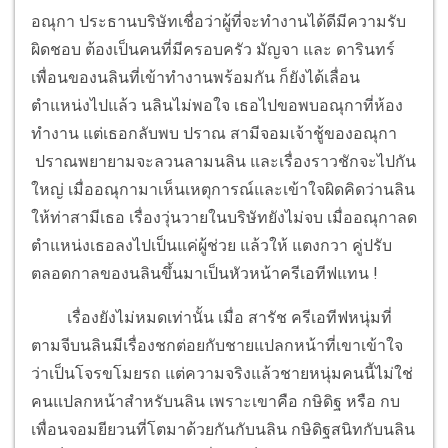
อณุกา ประธานบริษัทเชื่อว่าผู้ที่จะทำงานได้ดีมีความรับ
ผิดชอบ ต้องเป็นคนที่มีครอบครัว มัญจา และ ดารินทร์
เพื่อนของนลินที่เข้าทำงานพร้อมกัน ก็ยังได้เลื่อน
ตำแหน่งไปแล้ว นลินไม่พอใจ เธอไปขอพบอณุกาที่ห้อง
ทำงาน แต่เธอกลับพบ ปราณ สามีจอมเจ้าชู้ของอณุกา
ปราณพยายามจะลวนลามนลิน และเรื่องราวชักจะไปกัน
ใหญ่ เมื่ออณุกามาเห็นเหตุการณ์และเข้าใจผิดคิดว่านลิน
ให้ท่าสามีเธอ เรื่องวุ่นวายในบริษัทยังไม่จบ เมื่ออณุกาลด
ตำแหน่งเธอลงไปเป็นแค่ผู้ช่วย แล้วให้ แตงกวา คู่ปรับ
ตลอดกาลของนลินขึ้นมาเป็นหัวหน้าครีเอทีฟแทน !
เรื่องยังไม่หมดเท่านั้น เมื่อ สารัช ครีเอทีฟหนุ่มที่
ตามจีบนลินมีเรื่องชกต่อยกับชายแปลกหน้าที่เขาเข้าใจ
ว่าเป็นโจรขโมยรถ แต่ความจริงแล้วชายหนุ่มคนนี้ไม่ใช่
คนแปลกหน้าสำหรับนลิน เพราะเขาคือ กษิดิฐ หรือ กบ
เพื่อนจอมยียวนที่โตมาด้วยกันกับนลิน กษิดิฐสนิทกับนลิน