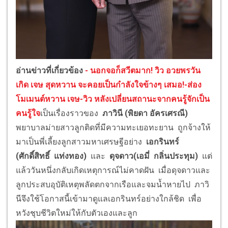
อ่านข่าวที่เกี่ยวข้อง
- นอกจอก็สวีตมาก! วิว อวยพรวัน
เกิด เจษ สุดหวาน จะคอยเป็นกำลังใจข้างๆ เสมอ!
-ส่อง
โมเมนต์หวาน เจษ-วิว หลังเปลี่ยนสถานะจากคนรู้จักเป็น
คนรู้ใจ
เป็นเรื่องราวของ
ภาวินี (พิยดา อัครเศรณี)
พยาบาลม่ายสาวลูกติดที่มีความทะเยอทะยาน ถูกจ้างให้
มาเป็นพี่เลี้ยงลูกสาวมหาเศรษฐีอย่าง
เอกรินทร์
(ศักดิ์สิทธิ์ แท่งทอง)
และ
ดุจดาว(เอมี่ กลิ่นประทุม)
แต่
แล้ววันหนึ่งกลับเกิดเหตุการณ์ไม่คาดฝัน เมื่อดุจดาวและ
ลูกประสบอุบัติเหตุพลัดตกจากเรือและจมน้ำหายไป ภาวิ
นีจึงใช้โอกาสนี้เข้ามาดูแลเอกรินทร์อย่างใกล้ชิด เพื่อ
หวังชุบชีวิตใหม่ให้กับตัวเองและลูก