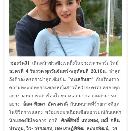
ช่องวัน31
เดินหน้าช่วงชิงเรตติ้งในช่วงเวลาพาร์มไทม์
ละครดี 4 วันรวด ทุกวันจันทร์-พฤหัสบดี 20.10น.
ล่าสุด
ถึงคิวละครดราม่าสุดเข้มข้น
“
ทะเลริษยา
”
กับเรื่องราว
ความทะเยอทะยานของหญิงสาวที่หวังจะครอบครองทุก
อย่าง ผ่านการเล่าเรื่องโดยนางเอกมากความสามารถ
อย่าง
อ้อม-พิยดา อัครเศรณี
กับบทบาทที่ร้ายกาจที่สุด
ในชีวิตการแสดง
พร้อมจะมาเฉือดเชือนอารมณ์กับเหล่า
นักแสดงฝีมือฉกาจ อาทิ
ศักดิ์สิทธิ์ แท่งทอง, เอมี่ กลิ่น
ประทุม, วิว- วรรณรท, เจษ เจษฏ์พิพัฒ ละพรพัฒน์, วร