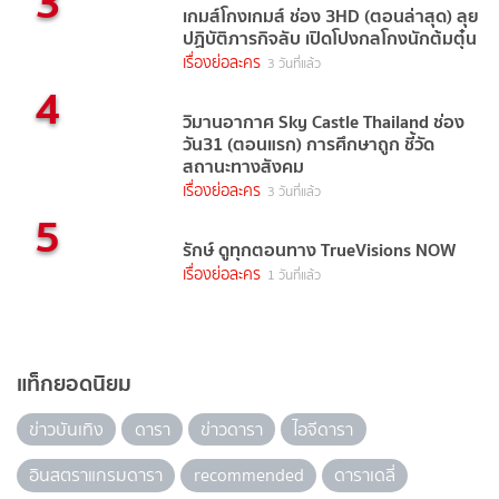
3
เกมส์โกงเกมส์ ช่อง 3HD (ตอนล่าสุด) ลุย
ปฏิบัติภารกิจลับ เปิดโปงกลโกงนักต้มตุ๋น
เรื่องย่อละคร
3 วันที่แล้ว
4
วิมานอากาศ Sky Castle Thailand ช่อง
วัน31 (ตอนแรก) การศึกษาถูก ชี้วัด
สถานะทางสังคม
เรื่องย่อละคร
3 วันที่แล้ว
5
รักษ์ ดูทุกตอนทาง TrueVisions NOW
เรื่องย่อละคร
1 วันที่แล้ว
แท็กยอดนิยม
ข่าวบันเทิง
ดารา
ข่าวดารา
ไอจีดารา
อินสตราแกรมดารา
recommended
ดาราเดลี่