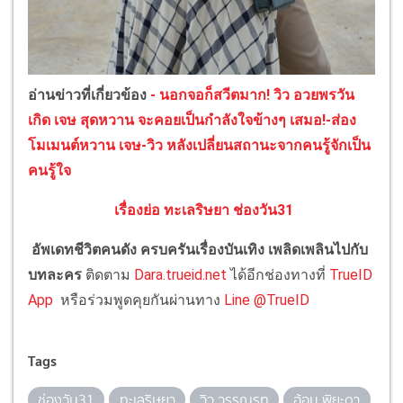
อ่านข่าวที่เกี่ยวข้อง
- นอกจอก็สวีตมาก! วิว อวยพรวัน
เกิด เจษ สุดหวาน จะคอยเป็นกำลังใจข้างๆ เสมอ!
-ส่อง
โมเมนต์หวาน เจษ-วิว หลังเปลี่ยนสถานะจากคนรู้จักเป็น
คนรู้ใจ
เรื่องย่อ ทะเลริษยา ช่องวัน31
อัพเดทชีวิตคนดัง ครบครันเรื่องบันเทิง เพลิดเพลินไปกับ
บทละคร
ติดตาม
Dara.trueid.net
ได้อีกช่องทางที่
TrueID
App
หรือร่วมพูดคุยกันผ่านทาง
Line @TrueID
Tags
ช่องวัน31
ทะเลริษยา
วิว วรรณรท
อ้อม พิยะดา