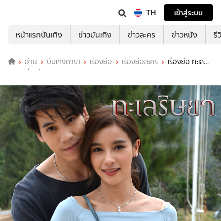
TH
เข้าสู่ระบบ
หน้าแรกบันเทิง
ข่าวบันเทิง
ข่าวละคร
ข่าวหนัง
รี
อ่าน
บันเทิงดารา
เรื่องย่อ
เรื่องย่อละคร
เรื่องย่อ ทะเล
ริษยา ช่องวัน31