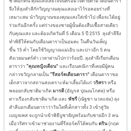
ชีวิตอีกคน คุณแสงเสียใจจนตรอมใจตายตาม เดือนดารา
จึงให้ลุงสำลีกักวิญญาณคุณแสงเอาไว้รอคอยร่างที่
เหมาะสม นำวิญญาณของคุณแสงใส่เข้าไป เพื่อจะได้อยู่
ร่วมกันอีกครั้ง แต่ร่างของชายผู้นั้นต้องสืบเชื้อสายเดียว
กับคุณแสง และต้องเกิดวันที่ 5 เดือน 5 ปี 2515 ลุงสำลีจึง
ทำพิธีให้ตนกับเดือนดาราเป็นอมตะ ในคืนวันเพ็ญ
ขึ้น 15 ค่ำ โดยใช้วิญญาณแม่เอิบ และบ่าวอีก 5 คน
สังเวยมนตร์ดำ เวลาผ่านไปกว่าร้อยปี...ลุงสำลีเรียกเดือน
ดาราว่า
“คุณหญิงเดือน”
และเรือนคณิกาที่เคยมีผู้คน
กล่าวขวัญกลายเป็น
“รีสอร์ตเดือนดารา”
เดือนดาราขอ
เด็กสาวจากสถานสงเคราะห์มาเลี้ยงได้แก่
วริศรา
หรือ
พลอยกลับชาติมาเกิด
มารตี
(อัญรส ปุณณโกศล)
หรือ
ดาวเรืองกลับชาติมาเกิด และ
พัชรี
(ณัฐชา นวลแจ่ม)
ลุง
สำลีบอกเดือนดาราว่าวันใดที่เด็กสาวทั้ง 3 เข้าสู่วัย
เบญจเพส จะถูกนำเข้าพิธีบูชายัญพร้อมกับชายอีก 3 คน
เมื่อวริศราเข้ามาช่วยงานที่รีสอร์ตก็ได้พบกับ
ตริน
(กฤต