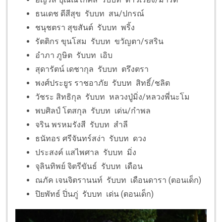
ธนเดช ดีสีสุข รับบท สน/ปกรณ์
ชนุชตรา สุขสันต์ รับบท พริ้ง
รัตติกร ขุนโสม รับบท ขวัญตา/รสริน
อำภา ภูษิต รับบท เอิบ
สุดารัตน์ เดชากุล รับบท ตรึงตรา
พงศ์ประยูร ราชอาภัย รับบท สิทธิ์/ชลิต
วัชระ สิทธิกุล รับบท หลวงปู่มิ่ง/หลวงพี่นะโม
พบศิลป์ โตสกุล รับบท เด่น/กำพล
จริน พรหมรังสี รับบท สำลี
ธนัทอร ศรีจันทร์สง่า รับบท ดวง
ประสงค์ แสไพศาล รับบท มิ่ง
จุลินทิพย์ จิตรีขันธ์ รับบท เดือน
ณภัค เจนจิตรานนท์ รับบท เดือนดารา (ตอนเด็ก)
ปิยพัทธ์ ปิ่นภู่ รับบท เด่น (ตอนเด็ก)