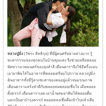
หลวงปู่มิ่ง
(วัชระ สิทธิกุล) ที่มีผู้คนศรัทธาอย่างมาก รู้
ชะตากรรมของทุกคนในบ้านขุนแสง จึงช่วยเหลือพลอย
ขัดขวางเวทมนตร์ของลุงสำลี เดือนดาราจึงใช้อีพริ้งแอบ
เอายาพิษใส่ในอาหารที่พลอยเตรียมไปถวาย หลวงปู่มิ่ง
ฉันอาหารทั้งที่รู้ดวงชะตาของตนอยู่แล้วจนมรณภาพ
เดือนดาราแสร้งทำดีกับพลอยจนพลอยเชื่อใจ เมื่อพลอย
ตั้งครรภ์ เดือนดาราเลย เอาน้ำผสมยาพิษให้พลอยดื่ม
บอกเป็นยาบำรุงครรภ์ พลอยหลงเชื่อดื่มเข้าไปแล้วเสีย