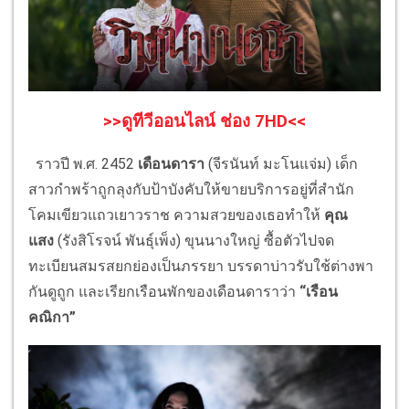
>>ดูทีวีออนไลน์ ช่อง 7HD<<
ราวปี พ.ศ. 2452
เดือนดารา
(จีรนันท์ มะโนแจ่ม)
เด็ก
สาวกำพร้าถูกลุงกับป้าบังคับให้ขายบริการอยู่ที่สำนัก
โคมเขียวแถวเยาวราช ความสวยของเธอทำให้
คุณ
แสง
(รังสิโรจน์ พันธุ์เพ็ง) ขุนนางใหญ่ ซื้อตัวไปจด
ทะเบียนสมรสยกย่องเป็นภรรยา บรรดาบ่าวรับใช้ต่างพา
กันดูถูก และเรียกเรือนพักของเดือนดาราว่า
“เรือน
คณิกา”