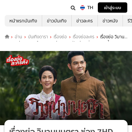
TH
เข้าสู่ระบบ
หน้าแรกบันเทิง
ข่าวบันเทิง
ข่าวละคร
ข่าวหนัง
รี
อ่าน
บันเทิงดารา
เรื่องย่อ
เรื่องย่อละคร
เรื่องย่อ วิมาน
มนตรา ช่อง 7HD คืนจอ สนุกช่วง ละครรีรันบ่าย เริ่ม 25 มิ.ย.นี้
เรื่องย่อ วิมานมนตรา ช่อง 7HD