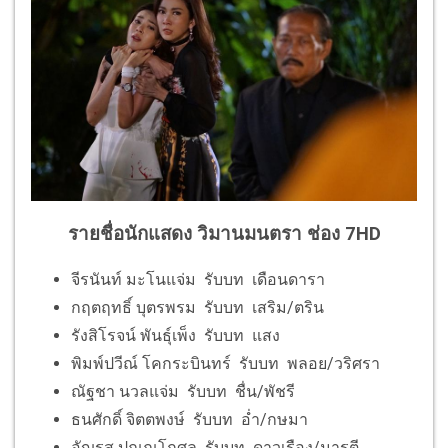
รายชื่อนักแสดง วิมานมนตรา ช่อง 7HD
จีรนันท์ มะโนแจ่ม รับบท เดือนดารา
กฤตฤทธิ์ บุตรพรม รับบท เสริม/ตริน
รังสิโรจน์ พันธุ์เพ็ง รับบท แสง
พิมพ์ปวีณ์ โคกระบินทร์ รับบท พลอย/วริศรา
ณัฐชา นวลแจ่ม รับบท ชื่น/พัชรี
ธนศักดิ์ จิตตพงษ์ รับบท อ่ำ/กษมา
อัญรส ปุณณโกศล รับบท ดาวเรือง/มารตี