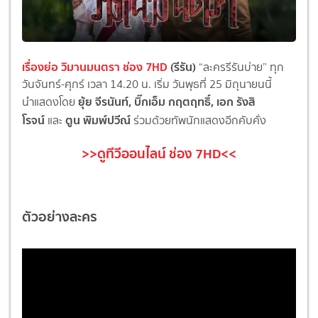
เรื่องย่อ วิมานมนตรา ช่อง 7HD
(รีรัน)
“ละครรีรันบ่าย” ทุก
วันจันทร์-ศุกร์ เวลา 14.20 น. เริ่ม วันพุธที่ 25 มิถุนายนนี้
ยุ้ย จีรนันท์, บิ๊กเอ็ม กฤตฤทธิ์, เอก รังสิ
นำแสดงโดย
โรจน์
ตูน พิมพ์ปวีณ์
และ
ร่วมด้วยทัพนักแสดงอีกคับคั่ง
>>ดูทีวีออนไลน์ ช่อง 7HD<<
ตัวอย่างละคร