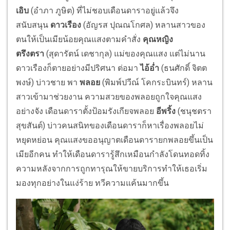
เอิบ
(อำภา ภูษิต) ที่ไม่ชอบเดือนดาราอยู่แล้วจึง
สนับสนุน
ดาวเรือง
(อัญรส ปุณณโกศล) หลานสาวของ
ตนให้เป็นเมียน้อยคุณแสงตามคำสั่ง
คุณหญิง
ตรึงตรา
(สุดารัตน์ เดชากุล) แม่ของคุณแสง แต่ไม่นาน
ดาวเรืองก็ตายอย่างมีปริศนา ต่อมา
ไอ้อ่ำ
(ธนศักดิ์ จิตต
พงษ์) บ่าวชาย พา
พลอย
(พิมพ์ปวีณ์ โคกระบินทร์) หลาน
สาวเข้ามาช่วยงาน ความสวยของพลอยถูกใจคุณแสง
อย่างจัง เดือนดาราตั้งป้อมรังเกียจพลอย
อีพริ้ง
(ชนุชตรา
สุขสันต์) บ่าวคนสนิทของเดือนดาราก็หาเรื่องพลอยไม่
หยุดหย่อน คุณแสงขออนุญาตเดือนดารายกพลอยขึ้นเป็น
เมียอีกคน ทำให้เดือนดารารู้สึกเหมือนกำลังโดนทอดทิ้ง
ความหลังจากการถูกทารุณให้ขายบริการทำให้เธอเริ่ม
มองทุกอย่างในแง่ร้าย ทวีความแค้นมากขึ้น