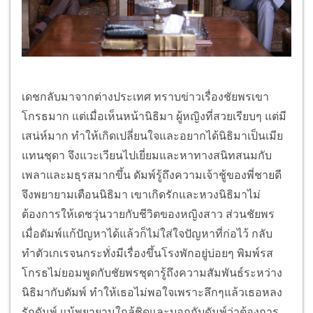
เดชกลับมาจากต่างประเทศ ทราบข่าวเรื่องชัยพรเขา
โกรธมาก แต่เมื่อเห็นหน้านิธิมา ผู้หญิงที่สวยเรียบๆ แต่มี
เสน่ห์มาก ทำให้เกิดเปลี่ยนใจและอยากได้นิธิมาเป็นเมีย
แทนชุดา จึงแวะเวียนไปเยี่ยมและหาทางสนิทสนมกับ
เพลาและมธุรสมากขึ้น ดัมพ์รู้ถึงความเจ้าชู้ของพี่ชายดี
จึงพยายามเตือนนิธิมา เขาเกิดรักและหวงนิธิมาไม่
ต้องการให้เดชวุ่นวายกับชีวิตของหญิงสาว ส่วนชัยพร
เมื่อดัมพ์แก้ปัญหาได้แล้วก็ไม่ใส่ใจปัญหาที่ก่อไว้ กลับ
ทำตัวเกเรจนกระทั่งมีเรื่องขึ้นโรงพักอยู่บ่อยๆ พิมพ์รส
โกรธไม่ยอมพูดกับชัยพรชุดารู้ถึงความสัมพันธ์ระหว่าง
นิธิมากับดัมพ์ ทำให้เธอไม่พอใจเพราะลึกๆแล้วเธอหลง
รักดัมพ์ แม้พยายามใกล้ชิดและบอกกับดัมพ์ว่าต้องการ