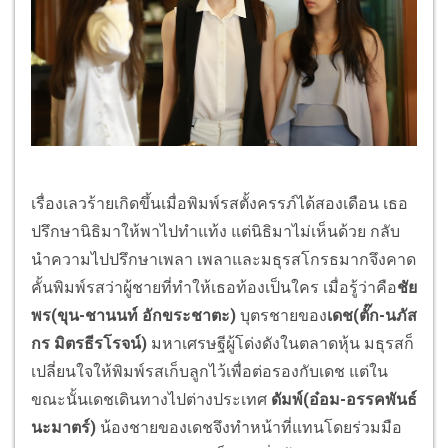
เรื่องเลวร้ายเกิดขึ้นเมื่อพิมพ์รสตั้งครรภ์ได้สองเดือน เธอ
ปรึกษานิธิมาให้พาไปทำแท้ง แต่นิธิมาไม่เห็นด้วย กลับ
นำความไปปรึกษาเพลา เพลาและมธุรสโกรธมากจึงคาด
คั้นพิมพ์รสว่าผู้ชายที่ทำให้เธอท้องเป็นใคร เมื่อรู้ว่าคือ
ชัย
พร
(ขุน-ชานนท์ อักขระชาตะ)
บุตรชายของ
เดช
(ตั๊ก-นภัส
กร มิตรธีรโรจน์)
มหาเศรษฐีผู้โด่งดังในตลาดหุ้น มธุรสก็
เปลี่ยนใจให้พิมพ์รสเก็บลูกไว้เพื่อต่อรองกับเดช แต่ใน
ขณะนั้นเดชเดินทางไปต่างประเทศ
ดัมพ์
(อ๋อม-อรรคพันธ์
นะมาตร์)
น้องชายของเดชจึงทำหน้าที่แทนโดยร่วมมือ