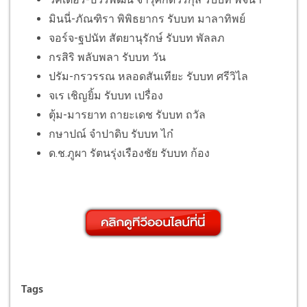
มินนี่-ภัณฑิรา พิพิธยากร รับบท มาลาทิพย์
จอร์จ-ฐปนัท สัตยานุรักษ์ รับบท พัลลภ
กรสิริ พลับพลา รับบท วัน
ปรัม-กรวรรณ หลอดสันเทียะ รับบท ศรีวิไล
จเร เชิญยิ้ม รับบท เปรื่อง
ตุ้ม-มารยาท ถายะเดช รับบท ถวัล
กษาปณ์ จำปาดิบ รับบท ไก๋
ด.ช.ภูผา รัตนรุ่งเรืองชัย รับบท ก้อง
Tags