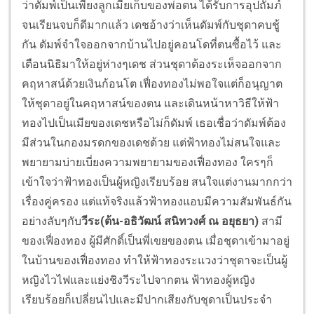
ว่าดัมพ์เป็นเพียงลูกเมียเก็บของพ่อตน ได้รับการอุปถัมภ์
จนเรียนจบก็ดีมากแล้ว เดชอ้างว่าเห็นดัมพ์กับชุดาคบชู้
กัน ดัมพ์จำใจออกจากบ้านไปอยู่คอนโดที่ตนซื้อไว้ และ
เตือนนิธิมาให้อยู่ห่างๆเดช ส่วนชุดาต้องระเห็จออกจาก
คฤหาสน์ด้วยเงินก้อนโต เฟื่องทองไม่พอใจแต่ก็อนุญาต
ให้ชุดาอยู่ในคฤหาสน์ของตน และเดินหน้าหาวิธีให้ฟ้า
ทองไปเป็นเมียของเดชหรือไม่ก็ดัมพ์ เธอเชื่อว่าดัมพ์ต้อง
มีส่วนในกองมรดกของเดชด้วย แต่ฟ้าทองไม่สนใจและ
พยายามบ่ายเบี่ยงความพยายามของเฟื่องทอง ใครๆก็
เข้าใจว่าฟ้าทองเป็นผู้หญิงเรียบร้อย สนใจแต่งานมากกว่า
เรื่องคู่ครอง แต่แท้จริงแล้วฟ้าทองแอบมีความสัมพันธ์กัน
อย่างลับๆกับ
วีระ
(ต้น-อธิวัฒน์ สนิทวงศ์ ณ อยุธยา)
สามี
ของเฟื่องทอง ผู้มีศักดิ์เป็นพี่เขยของตน เมื่อชุดาเข้ามาอยู่
ในบ้านของเฟื่องทอง ทำให้ฟ้าทองระแวงว่าชุดาจะเป็นผู้
หญิงไวไฟและแย่งชิงวีระไปจากตน ฟ้าทองผู้หญิง
เรียบร้อยก็เปลี่ยนไปและมีปากเสียงกับชุดาเป็นประจำ