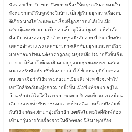
ชิดของเกียวกับเพลา จึงขยายเรื่องให้มธุรสอับอายคนใน
สังคมว่าสามีกับลูกจ้างในบ้าน เป็นชู้กัน มธุรสหาเรื่องตบ
ตีเกียว นางไสโพนทะนาเรื่องที่ลูกสาวตนได้เป็นเมีย
เศรษฐีและพยายามเรียกค่าเลี้ยงดูให้แก่ลูกสาว ที่สำคัญ
คือเกียวท้องอ่อนๆ อีกด้วย มธุรสยิ่งอับอาย มีปากเสียงกับ
เพลาอย่างรุนแรง เพลาประกาศเลิกกับมธุรสและพาเกียว
มาเช่าอพาร์ทเมนต์ราคาถูกอยู่ มธุรสเสียใจมากถึงขั้นกิน
ยาตาย นิธิมาจึงต้องกลับมาอยู่ดูแลมธุรสและหลานสอง
คน เดชรับพิมพ์รสซึ่งท้องแก่แล้วให้เข้ามาอยู่ที่บ้านของ
ตน เขา เชื่อว่านิธิมาจะต้องมาเยี่ยมพิมพ์รส ซึ่งจะทำให้
เขาใกล้ชิดกับหญิงสาวมากยิ่งขึ้น เมื่อพิมพ์รสมา อยู่ใน
บ้าน ชัยพรก็ไม่ใส่ใจภรรยาของตน ยังคงเที่ยวเกเรเหมือน
เดิม จนกระทั่งขับรถชนคนตายเป็นคดีความร้อนถึงดัมพ์
กับนิธิมาต้องเข้ามายุ่งเกี่ยวอีก เดชจึงไม่พอใจที่ดัมพ์ต้อง
เข้ามาวุ่นวายกับเรื่องราวในชีวิตของ นิธิมาทุกเรื่อง