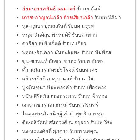
อ๋อม-อรรคพันธ์ นะมาตร์
รับบท ดัมพ์
เกรซ-กาญจน์เกล้า ด้วยเศียรเกล้า
รับบท นิธิมา
นุส-นุสบา ปุณณกันต์ รับบท มธุรส
หนุ่ม-สันติสุข พรหมศิริ รับบท เพลา
คารีสา สปริงเก็ตต์ รับบท เกียว
พลอย-รัญดภา มันตะลัมพะ รับบท พิมพ์รส
ขุน-ชานนท์ อักขระชาตะ รับบท ชัยพร
ตั๊ก-นภัสกร มิตรธีรโรจน์ รับบท เดช
แก้ว-อภิรดี ภวภูตานนท์ รับบท ใส
ปู-มัณฑนา หิมะทองคำ รับบท เฟื่องทอง
หมิว-สิริลภัส กองตระการ รับบท ฟ้าทอง
เงาะ-กชกร นิมากรณ์ รับบท สิรินทร์
ไหมแพร-ภัทรนิษฐ์ คำกำพุด รับบท ชุดา
ต้น-อธิวัฒน์ สนิทวงศ์ ณ อยุธยา รับบท วีระ
นง-ทะนงศักดิ์ ศุภการ รับบท นพคุณ
วิคเตอร์-ปวรพัฒน์ จารุศักดิ์วีรกุล รับบท พจนา