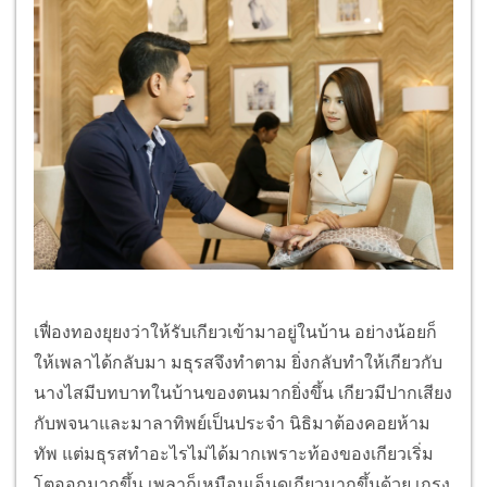
เฟื่องทองยุยงว่าให้รับเกียวเข้ามาอยู่ในบ้าน อย่างน้อยก็
ให้เพลาได้กลับมา มธุรสจึงทำตาม ยิ่งกลับทำให้เกียวกับ
นางไสมีบทบาทในบ้านของตนมากยิ่งขึ้น เกียวมีปากเสียง
กับพจนาและมาลาทิพย์เป็นประจำ นิธิมาต้องคอยห้าม
ทัพ แต่มธุรสทำอะไรไม่ได้มากเพราะท้องของเกียวเริ่ม
โตออกมากขึ้น เพลาก็เหมือนเอ็นดูเกียวมากขึ้นด้วย เกรง