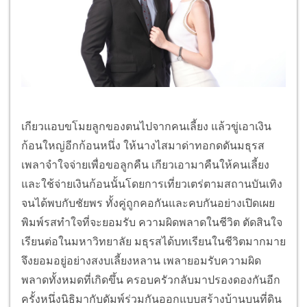
เกียวแอบขโมยลูกของตนไปจากคนเลี้ยง แล้วขู่เอาเงิน
ก้อนใหญ่อีกก้อนหนึ่ง ให้นางไสมาด่าทอกดดันมธุรส
เพลาจำใจจ่ายเพื่อขอลูกคืน เกียวเอามาคืนให้คนเลี้ยง
และใช้จ่ายเงินก้อนนั้นโดยการเที่ยวเตร่ตามสถานบันเทิง
จนได้พบกับชัยพร ทั้งคู่ถูกคอกันและคบกันอย่างเปิดเผย
พิมพ์รสทำใจที่จะยอมรับ ความผิดพลาดในชีวิต ตัดสินใจ
เรียนต่อในมหาวิทยาลัย มธุรสได้บทเรียนในชีวิตมากมาย
จึงยอมอยู่อย่างสงบเลี้ยงหลาน เพลายอมรับความผิด
พลาดทั้งหมดที่เกิดขึ้น ครอบครัวกลับมาปรองดองกันอีก
ครั้งหนึ่งนิธิมากับดัมพ์ร่วมกันออกแบบสร้างบ้านบนที่ดิน