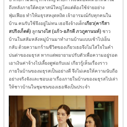
ถึงหลังภายใต้คฤหาสน์ใหญ่โตแต่ต้องใช้จ่ายอย่าง
ฟุ่มเฟือย ทำให้มธุรสหงุดหงิด เจ้าอารมณ์กับทุกคนใน
บ้าน คนรับใช้จึงอยู่ไม่ทน เธอจึงจ้างเด็ก
เกียว
(คารีสา
สปริงเก็ตต์)
ลูก
นางไส
(แก้ว-อภิรดี ภวภูตานนท์)
ชาว
บ้านในสลัมหลังหมู่บ้านมาทำงานบ้านแบบเช้าไปเย็น
กลับ ด้วยความกร้านชีวิตของเกียวเธอจึงไม่ใส่ใจในคำ
บ่นด่าของมธุรส หากแต่พยายามปรับตัวเพื่อความอยู่รอด
เอาเงินค่าจ้างไปเลี้ยงดูพ่อกับแม่ เกียวรู้เห็นเรื่องราว
ภายในบ้านของมธุรสเป็นอย่างดี จึงไม่เคยให้ความนับถือ
อย่างจริงจังและชอบเอาเรื่องภายในบ้านของมธุรสไปเล่า
ให้ชาวบ้านในชุมชนของเธอฟังเป็นประจำ