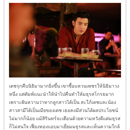
เดชรุกคืบนิธิมามากยิ่งขึ้น เขาซื้อแหวนเพชรให้นิธิมาวง
หนึ่ง แต่ดัมพ์แนะนำให้นำไปคืนทำให้มธุรสโกรธมาก
เพราะฝันหวานว่าหากลูกสาวได้เป็น สะใภ้เดชและน้อง
สาวสามีได้เป็นเมียของเดช เธอคงมีส่วนได้ผลประโยชน์
ไม่มากก็น้อย แม้สิรินทร์จะเตือนด้วยความหวังดีแต่มธุรส
ก็ไม่สนใจ เฟื่องทองแอบมาเยี่ยมมธุรสและเห็นความใกล้