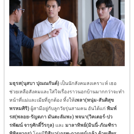
มธุรส
(นุสบา ปุณณกันต์)
เป็นนักสังคมสงเคราะห์ เธอ
ช่วยเหลือสังคมและใส่ใจเรื่องราวนอกบ้านมากกว่าจะทำ
หน้าที่แม่และเมียที่ถูกต้อง ทิ้งให้
เพลา
(หนุ่ม-สันติสุข
พรหมศิริ)
ผู้สามีอยู่กับลูกวัยรุ่นสามคน อันได้แก่
พิมพ์
รส
(พลอย-รัญดภา มันตะลัมพะ) พจนา(วิคเตอร์-ปว
รพัฒน์ จารุศักดิ์วีรกุล)
และ
มาลาทิพย์
(มินนี่-ภัณฑิรา
พิพิธยากร)
โดยมี
นิธิมา
(เกรซ-กาญจน์เกล้า ด้วยเศียร