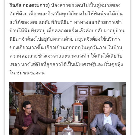
ริลภัส กองตระการ)
น้องสาวของตนไปเป็นคู่หมายของ
ดัมพ์ด้วย เฟื่องทองจึงสกัดทุกวิถีทางไม่ให้พิมพ์รสได้เป็น
สะใภ้ของเดช แต่ดัมพ์กับนิธิมา หาทางออกด้วยการเช่า
บ้านให้พิมพ์รสอยู่ เมื่อคลอดเสร็จแล้วค่อยกลับมาอยู่บ้าน
นิธิมาจำต้องไปอยู่กับหลานด้วย มธุรสจึงต้องใช้บริการ
ของเกียวมากขึ้น เกียวเข้านอกออกในทุกวันภายในบ้าน
ความฉอเลาะช่างเจรจาและนวดเก่งทำ ให้เกิดได้เสียกับ
เพลา นางไสดีใจที่ลูกสาวได้เป็นเมียเศรษฐีและเริ่มคุยฟุ้ง
ใน ชุมชนของตน