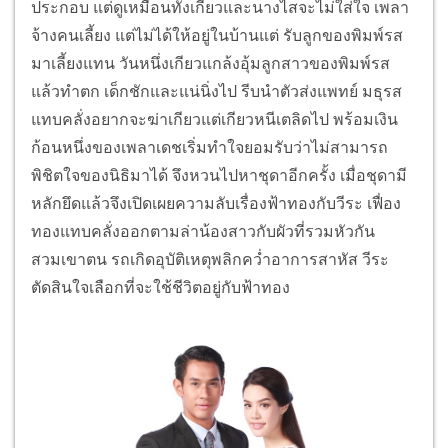
ประกอบ แต่ดูเหมือนทั้งเกียวและนางไสจะไม่ใส่ใจ เพลา
จ้างคนเลี้ยง แต่ไม่ได้ให้อยู่ในบ้านแต่ รับลูกของพิมพ์รส
มาเลี้ยงแทน วันหนึ่งเกียวแกล้งอุ้มลูกสาวของพิมพ์รส
แล้วทำตก เด็กชักและแน่นิ่งไป รีบนำตัวส่งแพทย์ มธุรส
แทบคลั่งอยากจะฆ่าเกียวแต่เกียวหนีเตลิดไป พร้อมเงิน
ก้อนหนึ่งของเพลาเดชเริ่มทำใจยอมรับว่าไม่สามารถ
พิชิตใจของนิธิมาได้ จึงหวนไปหาชุดาอีกครั้ง เมื่อชุดามี
หลักยึดแล้วจึงเปิดเผยความลับเรื่องฟ้าทองกับวีระ เฟื่อง
ทองแทบคลั่งออกตามล่าน้องสาวกับผัวที่รวมหัวกัน
สวมเขาตน รถเกิดอุบัติเหตุพลิกคว่ำอาการสาหัส วีระ
ตัดสินใจเลือกที่จะใช้ชีวิตอยู่กับฟ้าทอง