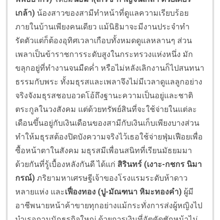
เกล้า)
น้องสาวของสามีทำหน้าที่ดูแลความเรียบร้อย
ภายในบ้านเพียงคนเดียว แม้นิธิมาจะมีงานประจำทำ
รัดตัวแต่ก็ต้องอุทิศเวลาเกือบทั้งหมดดูแลหลานๆ ส่วน
เพลาเป็นข้าราชการระดับสูงในกระทรวงแห่งหนึ่ง มัก
ขลุกอยู่ที่ทำงานจนมืดค่ำ หรือไม่หลังเลิกงานก็ไปสนทนา
ธรรมกับพระ ทั้งมธุรสและเพลาจึงไม่มีเวลาดูแลลูกอย่าง
จริงจังมธุรสชอบอวดโอ้ถึงฐานะความเป็นอยู่และชาติ
ตระกูลในวงสังคม แต่ด้วยทรัพย์สินที่จะใช้จ่ายในแต่ละ
เดือนขึ้นอยู่กับเงินเดือนของสามีกับเงินเก็บเพียงบางส่วน
ทำให้มธุรสต้องปิดบังความจริงไว้เธอใช้จ่ายฟุ่มเฟือยเพื่อ
ซื้อหน้าตาในสังคม มธุรสมีเพื่อนสนิทที่เรียนมัธยมมา
ด้วยกันที่รู้เบื้องหลังกันดี ได้แก่
สิรินทร์
(เงาะ-กชกร นิมา
กรณ์)
ภริยามหาเศรษฐีเจ้าของโรงแรมระดับห้าดาว
หลายแห่ง และ
เฟื่องทอง
(ปู-มัณฑนา หิมะทองคำ)
ผู้มี
อาชีพนายหน้าค้าขายทุกอย่างแม้กระทั่งการส่งผู้หญิงไป
บำเรอกามนักธุรกิจใหญ่ ด้วยการเงินที่อัตคัดชักหน้าไม่