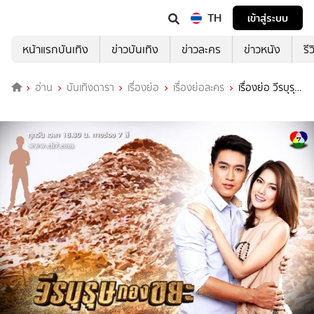
TH
เข้าสู่ระบบ
หน้าแรกบันเทิง
ข่าวบันเทิง
ข่าวละคร
ข่าวหนัง
รี
อ่าน
บันเทิงดารา
เรื่องย่อ
เรื่องย่อละคร
เรื่องย่อ วีรบุรุษ
กองขยะ