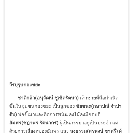
วีรบุรุษกองขยะ
ชาติกล้า(อนุวัฒน์ ชูเชิดรัตนา)
เด็กชายที่ถือกำเนิด
ขึ้นในชุมชนกองขยะ เป็นลูกของ
ชัยชนะ(กษาปณ์ จำปา
ดิบ)
พ่อขี้เมาและติดการพนัน ลงไม้ลงมือตบตี
อัมพร(ชฎาพร รัตนากร)
ผู้เป็นภรรยาอยู่เป็นประจำ แต่
ด้วยการเลี้ยงดูของอัมพร และ
ลุงธรรม(สรพงษ์ ชาตรี)
ผู้