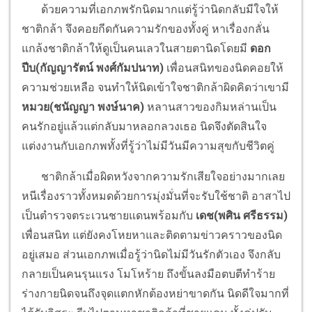
ด้วยความที่เอกภพรักนิดมากแต่รู้ว่านิดกลับมีใจให้
ชาติกล้า จึงคอยกีดกันความรักของทั้งคู่ หาเรื่องกลั่น
แกล้งชาติกล้าให้ดูเป็นคนเลวในสายตานิดโดยมี
ดอก
ปีบ(กัญญารัตน์ พงศ์กัมปนาท)
เพื่อนสนิทของนิดคอยให้
ความช่วยเหลือ จนทำให้นิดเข้าใจชาติกล้าผิดคิดว่าเขามี
หมวย(ชนัญญา พงษ์นาค)
หลานสาวของกิมหล่านเป็น
คนรักอยู่แล้วแต่กลับมาหลอกลวงเธอ นิดจึงตัดสินใจ
แต่งงานกับเอกภพทั้งที่รู้ว่าไม่มีวันมีความสุขกับชีวิตคู่
ชาติกล้าเมื่อผิดหวังจากความรักเสียใจอย่างมากเลย
หนีเรื่องราวทั้งหมดด้วยการมุ่งมั่นที่จะรับใช้ชาติ อาสาไป
เป็นตำรวจตระเวนชายแดนพร้อมกับ
เดช(พศิน ศรีธรรม)
เพื่อนสนิท แต่ยังคงโหยหาและติดตามข่าวคราวของนิด
อยู่เสมอ ส่วนเอกภพเมื่อรู้ว่านิดไม่มีวันรักตัวเอง จึงกลับ
กลายเป็นคนรุนแรง โมโหร้าย ถึงขั้นลงมือตบตีทำร้าย
ร่างกายนิดจนถึงจุดแตกหักต้องหย่าขาดกัน นิดดีใจมากที่