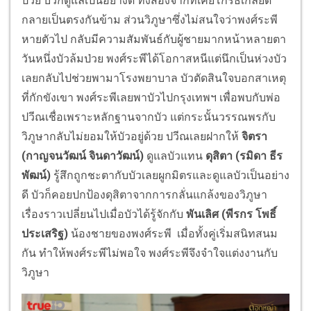
ป่วย บัวก็ดูแลเป็นอย่างดี ทั้งสองจากที่เคยโกรธเกลียด
กลายเป็นตรงกันข้าม ส่วนวิภูษาซึ่งไม่สนใจว่าพงศ์ระพี
หายตัวไป กลับมีความสัมพันธ์กับผู้ชายมากหน้าหลายตา
วันหนึ่งบัวล้มป่วย พงศ์ระพีได้โอกาสหนีแต่นึกเป็นห่วงบัว
เลยกลับไปช่วยพามาโรงพยาบาล บัวตัดสินใจบอกสาเหตุ
ที่กักขังเขา พงศ์ระพีเลยพาบัวไปกรุงเทพฯ เพื่อพบกับพ่อ
ปวีณเชื่อเพราะหลักฐานจากบัว แต่กระนั้นวรรณพรกับ
วิภูษากลับไม่ยอมให้บัวอยู่ด้วย ปวีณเลยฝากให้
จิตรา
(กาญจนวัฒน์ จินดาวัฒน์)
ดูแลบัวแทน
ดุสิตา (รมิดา ธีร
พัฒน์)
รู้สึกถูกชะตากับบัวเลยผูกมิตรและดูแลบัวเป็นอย่าง
ดี บัวก็คอยปกป้องดุสิตาจากการกลั่นแกล้งของวิภูษา
เรื่องราวเปลี่ยนไปเมื่อบัวได้รู้จักกับ
พันเลิศ (พีรกร โพธิ์
ประเสริฐ)
น้องชายของพงศ์ระพี เมื่อทั้งคู่เริ่มสนิทสนม
กัน ทำให้พงศ์ระพีไม่พอใจ พงศ์ระพีจึงจำใจแต่งงานกับ
วิภูษา