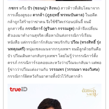
กชกร
หรือ
บัว (ซอนญ่า สิงหะ)
สาวห้าวที่เติบโตมาจาก
การเลี้ยงดูของ
ตากล้า (ภูธฤทธิ์ พรหมบันดาล)
ในอดีต
กล้าถูกใส่ร้ายว่าฆ่าคน จึงใช้ชีวิตเร่ร่อนปล้นจี้ จนมี
ลูกสาวชื่อ
กรรณิการ์ (ฐรินดา กรรณสูต)
กล้าจึงเปลี่ยน
ตัวเองมาทำงานสุจริต เพื่อหาเงินส่งกรรณิการ์เรียน
หนังสือ แต่กรรณิการ์กลับมาพบรักกับ
ปวีณ (ทรงสิทธิ์ รุ่ง
นพคุณศรี)
หนุ่มเซลแมนจากกรุงเทพฯ จนมีลูกด้วยกันคือ
บัว ปวีณเดินทางกลับกรุงเทพฯ โดยไม่รู้ว่ากรรณิการ์ตั้ง
ครรภ์ กรรณิการ์รอคอยและหวังว่าปวีณจะกลับมา แต่พอ
รู้ข่าวว่าปวีณแต่งงานกับ
วรรณพร (วรรณษา ทองวิเศษ)
กรรณิการ์ผิดหวังกินยาตายทิ้งบัวไว้กับตากล้า