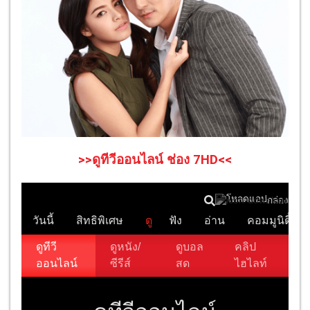
>>ดูทีวีออนไลน์ ช่อง 7HD<<