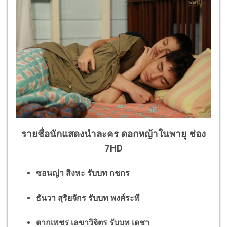
รายชื่อนักแสดงนำละคร ดอกหญ้าในพายุ ช่อง
7HD
ซอนญ่า สิงหะ รับบท กชกร
ธันวา สุริยจักร รับบท พงศ์ระพี
ตากเพชร เลขาวิจิตร รับบท เดชา