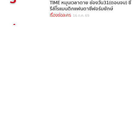
TIME หมุนเวลาตาย ช่องวัน31(ตอนจบ) ซี
รีส์โรแมนติกแฟนตาซีฟอร์มยักษ์
เรื่องย่อละคร
16 ก.ค. 69
4
มุ่ยเฟย ดูทุกตอนทาง TrueVisions NOW
เรื่องย่อละคร
29 ก.ค. 69
5
วิมานอากาศ Sky Castle Thailand ช่อง
วัน31 (ตอนแรก) การศึกษาถูก ชี้วัด
สถานะทางสังคม
เรื่องย่อละคร
4 วันที่แล้ว
แท็กยอดนิยม
ดารา
ข่าวบันเทิง
ข่าวดารา
ไอจีดารา
อินสตราแกรมดารา
ประวัติดารา
recommended