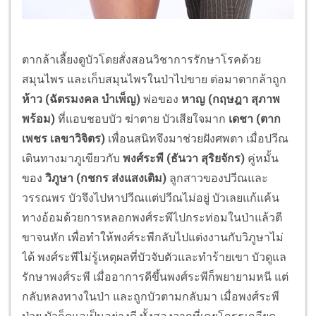
ตากล้าเลี้ยงดูบัวโดยสั่งสอนวิชาการรักษาโรคด้วย
สมุนไพร และเก็บสมุนไพรในป่าไปขาย ต่อมาตากล้าถูก
ห้าว (
ฉัตรมงคล บำเพ็ญ
)
พ่อของ
หาญ (กฤษฎา สุภาพ
พร้อม)
ที่แอบชอบบัว ฆ่าตาย บัวเสียใจมาก
เดชา (ตาก
เพชร เลขาวิจิตร)
เพื่อนสนิทจึงมาช่วยฝังศพตา เมื่อปวีณ
เดินทางมาภูเขียวกับ
พงศ์ระพี (ธันวา สุริยจักร)
คู่หมั้น
ของ
วิภูษา (กชกร ส่งแสงเติม)
ลูกสาวของปวีณและ
วรรณพร บัวจึงไปหาปวีณแต่ปวีณไม่อยู่ บัวเลยแก้แค้น
ทางอ้อมด้วยการหลอกพงศ์ระพีไปกระท่อมในป่าแล้วตี
ขาจนหัก เพื่อทำให้พงศ์ระพีกลับไปแต่งงานกับวิภูษาไม่
ได้ พงศ์ระพีไม่รู้เหตุผลที่บัวจับตัวและทำร้ายเขา บัวดูแล
รักษาพงศ์ระพี เมื่ออาการดีขึ้นพงศ์ระพีก็พยายามหนี แต่
กลับหลงทางในป่า และถูกบัวตามกลับมา เมื่อพงศ์ระพี