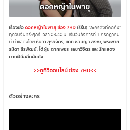
เรื่องย่อ
ดอกหญ้าในพายุ ช่อง 7HD
(รีรีน)
“ละครดังที่คิดถึง”
ทุกวันจันทร์-ศุกร์ เวลา 08.40 น. เริ่มวันอังคารที่ 1 กรกฎาคม
ธันวา สุริยจักร, แคท ซอนญ่า สิงหะ, พระพาย
นี้ นำแสดงโดย
รมิดา ธีรพัฒน์, ไต้ฝุ่น
ตากเพชร เลขาวิจิตร
และนักแสดง
มากฝีมืออีกคับคั่ง
>>ดูทีวีออนไลน์ ช่อง 7HD<<
ตัวอย่างละคร