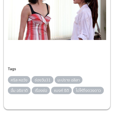
Tags
คริส หอวัง
ช่องวัน31
มะปราง อลิสา
อั้ม อธิชาติ
เรื่องย่อ
แบงค์ ธิติ
ไปให้ถึงดวงดาว