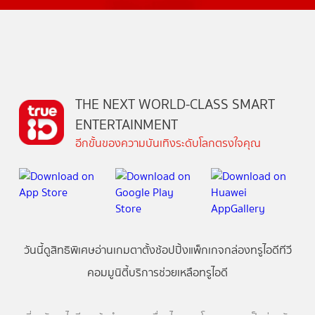
THE NEXT WORLD-CLASS SMART
ENTERTAINMENT
อีกขั้นของความบันเทิงระดับโลกตรงใจคุณ
วันนี้
ดู
สิทธิพิเศษ
อ่าน
เกม
ตาตั้ง
ช้อปปิ้ง
แพ็กเกจ
กล่องทรูไอดีทีวี
คอมมูนิตี้
บริการช่วยเหลือทรูไอดี