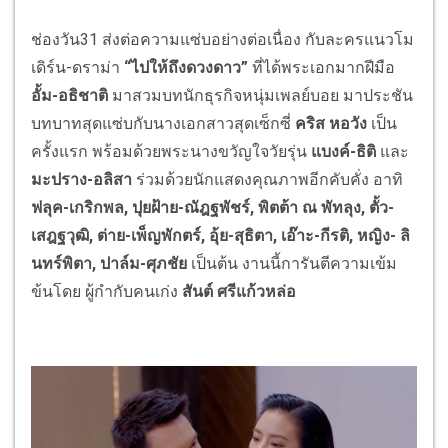
ช่องวัน31 ส่งต่อความแซ่บอย่างต่อเนื่อง กับละครแนวโม
เดิร์น-ดราม่า
“ไปให้ถึงดวงดาว”
ที่ได้พระเอกมากฝีมือ
อั้ม-อธิชาติ
มาสวมบทนักธุรกิจหนุ่มเพลย์บอย มาประชัน
บทบาทสุดแซ่บกับนางเอกสาวสุดเซ็กซี่
คริส หอวัง
เป็น
ครั้งแรก พร้อมด้วยพระนางขวัญใจวัยรุ่น
แบงค์-ธิติ
และ
มะปราง-อลิสา
ร่วมด้วยนักแสดงคุณภาพอีกคับคั่ง อาทิ
ฟลุค-เกริกพล, ปุยฝ้าย-ณัฎฐพัชร์, พิตต้า ณ พัทลุง, ตั้ว-
เสฎฐวุฒิ, ต่าย-เพ็ญพักตร์, อุ้ย-สุธิตา, เอ๊าะ-กีรติ, หญิง- ลิ
นทร์พิตา, ปาล์ม-ศุภชัย
เป็นต้น งานนี้การันตีความเข้ม
ข้นโดย ผู้กำกับคนเก่ง
สันต์ ศรีแก้วหล่อ