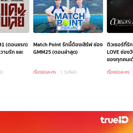
ัน31 (ตอนแรก)
Match Point รักนี้ต้องเสิร์ฟ ช่อง
ติวเธอร์ที่
ความรัก และ
GMM25 (ตอนล่าสุด)
LOVE ช่องวั
ของทุกคนเต้
เรื่องย่อละคร
เรื่องย่อละคร
ล้ว
1 วันที่แล้ว