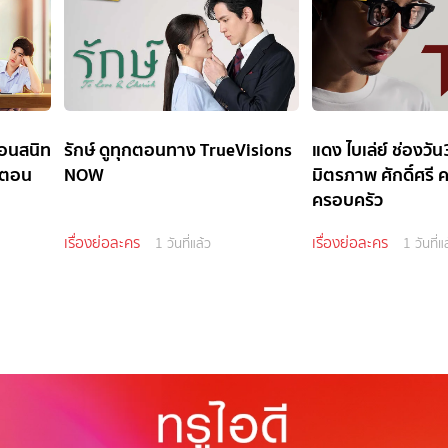
่อนสนิท
รักษ์ ดูทุกตอนทาง TrueVisions
แดง ไบเล่ย์ ช่องว
 (ตอน
NOW
มิตรภาพ ศักดิ์ศรี 
ครอบครัว
เรื่องย่อละคร
เรื่องย่อละคร
1 วันที่แล้ว
1 วันที่แ