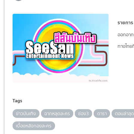
รายการ ส
ออกอากา
ทางไทยที
Tags
ข่าวบันเทิง
ฉากหลุดละคร
ช่อง3
ดารา
ตอนล่าสุด
เบื้องหลังกองละคร