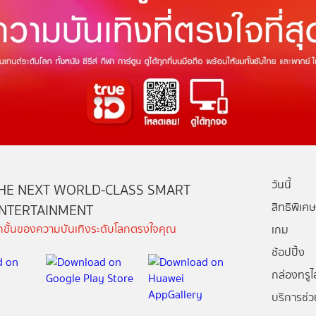
วันนี้
HE NEXT WORLD-CLASS SMART
สิทธิพิเศษ
NTERTAINMENT
ีกขั้นของความบันเทิงระดับโลกตรงใจคุณ
เกม
ช้อปปิ้ง
กล่องทรูไอ
บริการช่ว