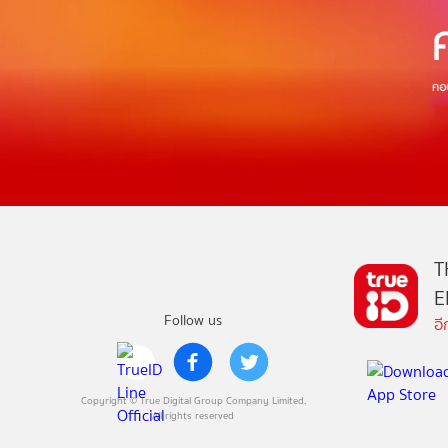
T
E
Follow us
อ
Copyright © True Digital Group Company Limited.
All rights reserved