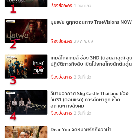
1
เรื่องย่อละคร
1 วันที่แล้ว
มุ่ยเฟย ดูทุกตอนทาง TrueVisions NOW
2
เรื่องย่อละคร
29 ก.ค. 69
เกมส์โกงเกมส์ ช่อง 3HD (ตอนล่าสุด) ลุย
ปฏิบัติภารกิจลับ เปิดโปงกลโกงนักต้มตุ๋น
3
เรื่องย่อละคร
2 วันที่แล้ว
วิมานอากาศ Sky Castle Thailand ช่อง
วัน31 (ตอนแรก) การศึกษาถูก ชี้วัด
สถานะทางสังคม
4
เรื่องย่อละคร
2 วันที่แล้ว
Dear You จดหมายรักถึงอาม่า