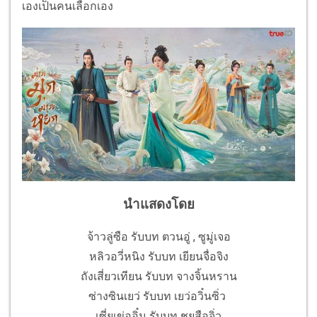
เองเป็นคนเลือกเอง
นำแสดงโดย
จ้าวลู่ซือ รับบท ตวนอู่ , ซูมู่เจอ
หลิวอวี่หนิง รับบท เยียนจื่อจิง
ถังเสี่ยวเทียน รับบท จางจิ้นหราน
ซ่างซินเยว่ รับบท เยว่อวิ๋นซิ่ว
เซี่ยเข่ออิ๋น รับบท ชุยสือจิ่ว