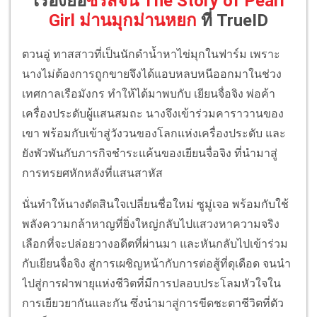
เรื่องย่อ
ซีรีส์จีน The Story of Pearl
Girl ม่านมุกม่านหยก
ที่ TrueID
ตวนอู่ ทาสสาวที่เป็นนักดำน้ำหาไข่มุกในฟาร์ม เพราะ
นางไม่ต้องการถูกขายจึงได้แอบหลบหนีออกมาในช่วง
เทศกาลเรือมังกร ทำให้ได้มาพบกับ เยียนจื่อจิง พ่อค้า
เครื่องประดับผู้แสนสมถะ นางจึงเข้าร่วมคาราวานของ
เขา พร้อมกับเข้าสู่วังวนของโลกแห่งเครื่องประดับ และ
ยังพัวพันกับภารกิจชำระแค้นของเยียนจื่อจิง ที่นำมาสู่
การทรยศหักหลังที่แสนสาหัส
นั่นทำให้นางตัดสินใจเปลี่ยนชื่อใหม่ ซูมู่เจอ พร้อมกับใช้
พลังความกล้าหาญที่ยิ่งใหญ่กลับไปแสวงหาความจริง
เลือกที่จะปล่อยวางอดีตที่ผ่านมา และหันกลับไปเข้าร่วม
กับเยียนจื่อจิง สู่การเผชิญหน้ากับการต่อสู้ที่ดุเดือด จนนำ
ไปสู่การฝ่าพายุแห่งชีวิตที่มีการปลอบประโลมหัวใจใน
การเยียวยากันและกัน ซึ่งนำมาสู่การขีดชะตาชีวิตที่ตัว