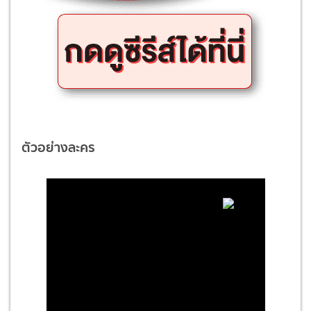
ตัวอย่างละคร