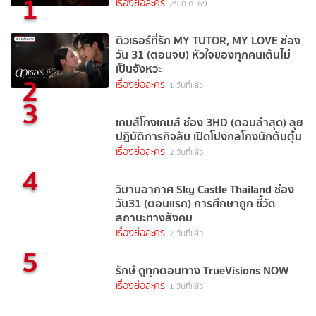
1
เรื่องย่อละคร
29 ก.ค. 69
ติวเธอร์ที่รัก MY TUTOR, MY LOVE ช่อง
วัน 31 (ตอนจบ) หัวใจของทุกคนเต้นไม่
เป็นจังหวะ
2
เรื่องย่อละคร
1 วันที่แล้ว
3
เกมส์โกงเกมส์ ช่อง 3HD (ตอนล่าสุด) ลุย
ปฏิบัติภารกิจลับ เปิดโปงกลโกงนักต้มตุ๋น
เรื่องย่อละคร
2 วันที่แล้ว
4
วิมานอากาศ Sky Castle Thailand ช่อง
วัน31 (ตอนแรก) การศึกษาถูก ชี้วัด
สถานะทางสังคม
เรื่องย่อละคร
2 วันที่แล้ว
5
รักษ์ ดูทุกตอนทาง TrueVisions NOW
เรื่องย่อละคร
1 วันที่แล้ว