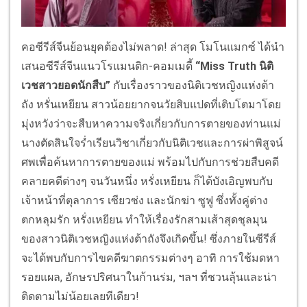
คอซีรีส์จีนย้อนยุคต้องไม่พลาด! ล่าสุด โมโนแมกซ์ ได้นำ
เสนอซีรีส์จีนแนวโรแมนติก-คอมเมดี้
“Miss Truth นิติ
เวชสาวยอดนักสืบ”
กับเรื่องราวของนิติเวชหญิงแห่งต้า
ถัง หรั่นเหยียน สาวน้อยยากจนวัยสิบแปดที่เติบโตมาโดย
มุ่งหวังว่าจะสืบหาความจริงเกี่ยวกับการตายของท่านแม่
นางตัดสินใจร่ำเรียนวิชาเกี่ยวกับนิติเวชและการผ่าพิสูจน์
ศพเพื่อค้นหาการตายของแม่ พร้อมไปกับการช่วยสืบคดี
คลายคดีต่างๆ จนวันหนึ่ง หรั่งเหยียน ก็ได้บังเอิญพบกับ
เจ้าหน้าที่ตุลาการ เซียวซ่ง และนักฆ่า ซูฟู ซึ่งทั้งคู่ต่าง
ตกหลุมรัก หรั่งเหยียน ทำให้เรื่องรักสามเส้าสุดชุลมุน
ของสาวนิติเวชหญิงแห่งต้าถังจึงเกิดขึ้น! ซึ่งภายในซีรีส์
จะได้พบกับการไขคดีฆาตกรรมต่างๆ อาทิ การใช้มดหา
รอยแผล, อักษรปริศนาในก้านร่ม, ฯลฯ ที่ชวนลุ้นและน่า
ติดตามไม่น้อยเลยทีเดียว!