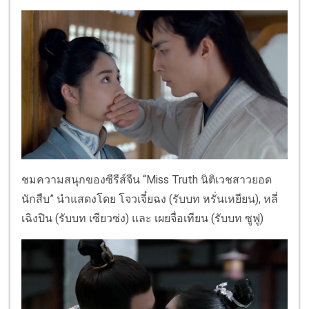
ชมความสนุกของซีรีส์จีน “Miss Truth นิติเวชสาวยอด
นักสืบ” นำแสดงโดย โจวเจี๋ยฉง (รับบท หรั่นเหยียน), หลี่
เฉิงปิน (รับบท เซียวซ่ง) และ เผยจื่อเทียน (รับบท ซูฟู)