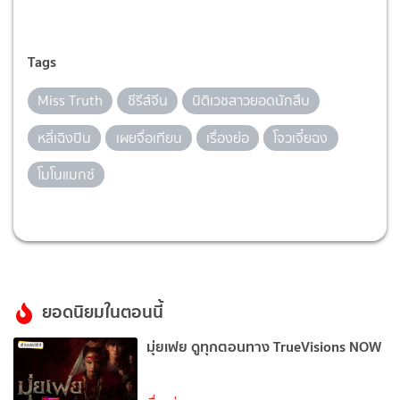
Tags
Miss Truth
ซีรีส์จีน
นิติเวชสาวยอดนักสืบ
หลี่เฉิงปิน
เผยจื่อเทียน
เรื่องย่อ
โจวเจี๋ยฉง
โมโนแมกซ์
ยอดนิยมในตอนนี้
มุ่ยเฟย ดูทุกตอนทาง TrueVisions NOW